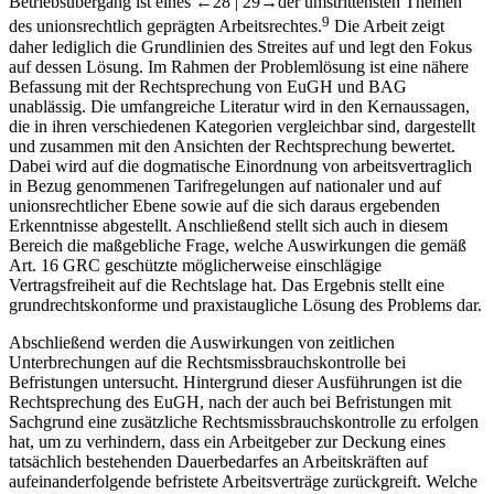
Betriebsübergang ist eines
←28 |
29→der umstrittensten Themen
9
des unionsrechtlich geprägten Arbeitsrechtes.
Die Arbeit zeigt
daher lediglich die Grundlinien des Streites auf und legt den Fokus
auf dessen Lösung. Im Rahmen der Problemlösung ist eine nähere
Befassung mit der Rechtsprechung von EuGH und BAG
unablässig. Die umfangreiche Literatur wird in den Kernaussagen,
die in ihren verschiedenen Kategorien vergleichbar sind, dargestellt
und zusammen mit den Ansichten der Rechtsprechung bewertet.
Dabei wird auf die dogmatische Einordnung von arbeitsvertraglich
in Bezug genommenen Tarifregelungen auf nationaler und auf
unionsrechtlicher Ebene sowie auf die sich daraus ergebenden
Erkenntnisse abgestellt. Anschließend stellt sich auch in diesem
Bereich die maßgebliche Frage, welche Auswirkungen die gemäß
Art. 16 GRC geschützte möglicherweise einschlägige
Vertragsfreiheit auf die Rechtslage hat. Das Ergebnis stellt eine
grundrechtskonforme und praxistaugliche Lösung des Problems dar.
Abschließend werden die Auswirkungen von zeitlichen
Unterbrechungen auf die Rechtsmissbrauchskontrolle bei
Befristungen untersucht. Hintergrund dieser Ausführungen ist die
Rechtsprechung des EuGH, nach der auch bei Befristungen mit
Sachgrund eine zusätzliche Rechtsmissbrauchskontrolle zu erfolgen
hat, um zu verhindern, dass ein Arbeitgeber zur Deckung eines
tatsächlich bestehenden Dauerbedarfes an Arbeitskräften auf
aufeinanderfolgende befristete Arbeitsverträge zurückgreift. Welche