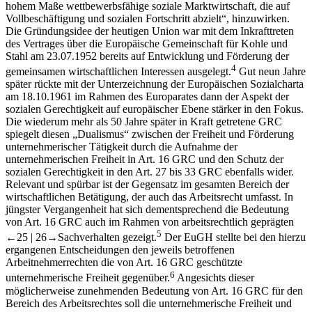
hohem Maße wettbewerbsfähige soziale Marktwirtschaft, die auf
Vollbeschäftigung und sozialen Fortschritt abzielt“, hinzuwirken.
Die Gründungsidee der heutigen Union war mit dem Inkrafttreten
des Vertrages über die Europäische Gemeinschaft für Kohle und
Stahl am 23.07.1952 bereits auf Entwicklung und Förderung der
4
gemeinsamen wirtschaftlichen Interessen ausgelegt.
Gut neun Jahre
später rückte mit der Unterzeichnung der Europäischen Sozialcharta
am 18.10.1961 im Rahmen des Europarates dann der Aspekt der
sozialen Gerechtigkeit auf europäischer Ebene stärker in den Fokus.
Die wiederum mehr als 50 Jahre später in Kraft getretene GRC
spiegelt diesen „Dualismus“ zwischen der Freiheit und Förderung
unternehmerischer Tätigkeit durch die Aufnahme der
unternehmerischen Freiheit in Art. 16 GRC und den Schutz der
sozialen Gerechtigkeit in den Art. 27 bis 33 GRC ebenfalls wider.
Relevant und spürbar ist der Gegensatz im gesamten Bereich der
wirtschaftlichen Betätigung, der auch das Arbeitsrecht umfasst. In
jüngster Vergangenheit hat sich dementsprechend die Bedeutung
von Art. 16 GRC auch im Rahmen von arbeitsrechtlich geprägten
5
←25 |
26→
Sachverhalten gezeigt.
Der EuGH stellte bei den hierzu
ergangenen Entscheidungen den jeweils betroffenen
Arbeitnehmerrechten die von Art. 16 GRC geschützte
6
unternehmerische Freiheit gegenüber.
Angesichts dieser
möglicherweise zunehmenden Bedeutung von Art. 16 GRC für den
Bereich des Arbeitsrechtes soll die unternehmerische Freiheit und