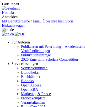
Lade Inhalt...
Kontakt
Anmelden
Mit Benutzername / Email
Über Ihre Institution
Einkaufswagen
de
en
fr
Für Autoren
Publizieren mit Peter Lang – Akademische
Veröffentlichungen
Publikationsanfrage
2026 Emerging Scholars Competition
Serviceleistungen
Serviceleistungen
Bibliotheken
Buchhändler
E-books
Open Access
Open EBA
Marketing & Presse
Probeexemplare
Veranstaltungen
BiblioCon 2025