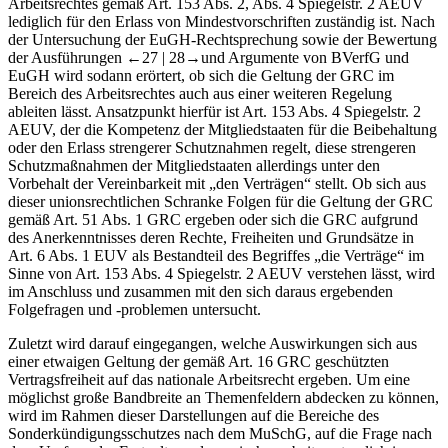
Arbeitsrechtes gemäß Art. 153 Abs. 2, Abs. 4 Spiegelstr. 2 AEUV
lediglich für den Erlass von Mindestvorschriften zuständig ist. Nach
der Untersuchung der EuGH-Rechtsprechung sowie der Bewertung
der Ausführungen
←27 |
28→
und Argumente von BVerfG und
EuGH wird sodann erörtert, ob sich die Geltung der GRC im
Bereich des Arbeitsrechtes auch aus einer weiteren Regelung
ableiten lässt. Ansatzpunkt hierfür ist Art. 153 Abs. 4 Spiegelstr. 2
AEUV, der die Kompetenz der Mitgliedstaaten für die Beibehaltung
oder den Erlass strengerer Schutznahmen regelt, diese strengeren
Schutzmaßnahmen der Mitgliedstaaten allerdings unter den
Vorbehalt der Vereinbarkeit mit „den Verträgen“ stellt. Ob sich aus
dieser unionsrechtlichen Schranke Folgen für die Geltung der GRC
gemäß Art. 51 Abs. 1 GRC ergeben oder sich die GRC aufgrund
des Anerkenntnisses deren Rechte, Freiheiten und Grundsätze in
Art. 6 Abs. 1 EUV als Bestandteil des Begriffes „die Verträge“ im
Sinne von Art. 153 Abs. 4 Spiegelstr. 2 AEUV verstehen lässt, wird
im Anschluss und zusammen mit den sich daraus ergebenden
Folgefragen und -problemen untersucht.
Zuletzt wird darauf eingegangen, welche Auswirkungen sich aus
einer etwaigen Geltung der gemäß Art. 16 GRC geschützten
Vertragsfreiheit auf das nationale Arbeitsrecht ergeben. Um eine
möglichst große Bandbreite an Themenfeldern abdecken zu können,
wird im Rahmen dieser Darstellungen auf die Bereiche des
Sonderkündigungsschutzes nach dem MuSchG, auf die Frage nach