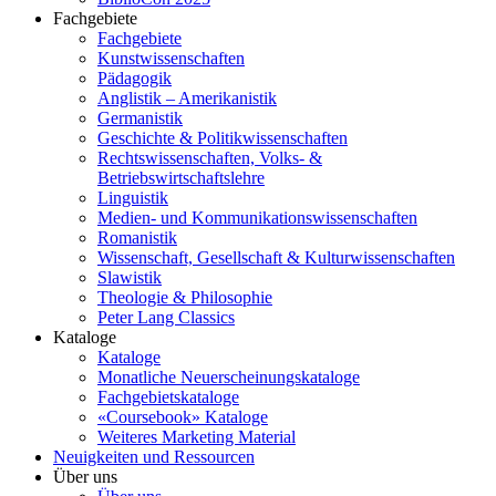
Fachgebiete
Fachgebiete
Kunstwissenschaften
Pädagogik
Anglistik – Amerikanistik
Germanistik
Geschichte & Politikwissenschaften
Rechtswissenschaften, Volks- &
Betriebswirtschaftslehre
Linguistik
Medien- und Kommunikationswissenschaften
Romanistik
Wissenschaft, Gesellschaft & Kulturwissenschaften
Slawistik
Theologie & Philosophie
Peter Lang Classics
Kataloge
Kataloge
Monatliche Neuerscheinungskataloge
Fachgebietskataloge
«Coursebook» Kataloge
Weiteres Marketing Material
Neuigkeiten und Ressourcen
Über uns