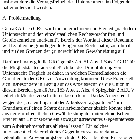
insbesondere die Vertragsfreiheit des Unternehmens im Folgenden
näher untersucht werden.
A.
Problemstellung
Gemäß Art. 16 GRC wird die unternehmerische Freiheit „nach dem
Unionsrecht und den einzelstaatlichen Rechtsvorschriften und
Gepflogenheiten anerkannt“. Bereits der Wortlaut dieser Regelung
wirft zahlreiche grundlegende Fragen zur Rechtsnatur, zum Inhalt
und zu den Grenzen der grundrechtlichen Gewährleistung auf.
Darüber hinaus gilt die GRC gemäß Art. 51 Abs. 1 Satz 1 GRC für
die Mitgliedstaaten ausschließlich bei der Durchführung von
Unionsrecht. Fraglich ist daher, in welchen Konstellationen die
Grundrechte der GRC zur Anwendung kommen. Diese Frage stellt
sich insbesondere in Bezug auf das Arbeitsrecht, da die Union in
diesem Bereich gemäß Art. 153 Abs. 2, Abs. 4 Spiegelstr. 2 AEUV
lediglich Mindestvorschriften erlassen kann. Da das Arbeitsrecht
7
wegen der „realen Imparität der Arbeitsvertragsparteien“
im
Grundsatz auf einen Schutz der Arbeitnehmer abzielt, könnte sich
aus der grundrechtlichen Gewährleistung der unternehmerischen
Freiheit auf Unionsebene ein abwägungsrelevantes Gegeninteresse
8
zum Arbeitnehmerschutz ableiten lassen.
Ein solches
unionsrechtlich determiniertes Gegeninteresse wäre dann –
jedenfalls im Anwendungsbereich der GRC – bei dem Erlass oder