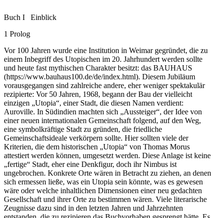
Buch I
Einblick
1
Prolog
Vor 100 Jahren wurde eine Institution in Weimar gegründet, die zu
einem Inbegriff des Utopischen im 20. Jahrhundert werden sollte
und heute fast mythischen Charakter besitzt: das BAUHAUS
(
https://www.bauhaus100.de/de/index.html
). Diesem Jubiläum
vorausgegangen sind zahlreiche andere, eher weniger spektakulär
rezipierte: Vor 50 Jahren, 1968, begann der Bau der vielleicht
einzigen „Utopia“, einer Stadt, die diesen Namen verdient:
Auroville. In Südindien machten sich „Aussteiger“, der Idee von
einer neuen internationalen Gemeinschaft folgend, auf den Weg,
eine symbolkräftige Stadt zu gründen, die friedliche
Gemeinschaftsideale verkörpern sollte. Hier sollten viele der
Kriterien, die dem historischen „Utopia“ von Thomas Morus
attestiert werden können, umgesetzt werden. Diese Anlage ist keine
„fertige“ Stadt, eher eine Denkfigur, doch ihr Nimbus ist
ungebrochen. Konkrete Orte wären in Betracht zu ziehen, an denen
sich ermessen ließe, was ein Utopia sein könnte, was es gewesen
wäre oder welche inhaltlichen Dimensionen einer neu gedachten
Gesellschaft und ihrer Orte zu bestimmen wären. Viele literarische
Zeugnisse dazu sind in den letzten Jahren und Jahrzehnten
entstanden, die zu rezipieren das Buchvorhaben gesprengt hätte. Es