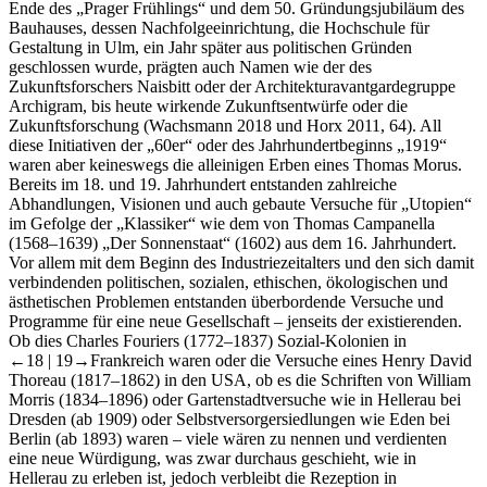
Ende des „Prager Frühlings“ und dem 50. Gründungsjubiläum des
Bauhauses, dessen Nachfolgeeinrichtung, die Hochschule für
Gestaltung in Ulm, ein Jahr später aus politischen Gründen
geschlossen wurde, prägten auch Namen wie der des
Zukunftsforschers Naisbitt oder der Architekturavantgardegruppe
Archigram, bis heute wirkende Zukunftsentwürfe oder die
Zukunftsforschung (Wachsmann 2018 und Horx
2011
, 64). All
diese Initiativen der „60er“ oder des Jahrhundertbeginns „1919“
waren aber keineswegs die alleinigen Erben eines Thomas Morus.
Bereits im 18. und 19. Jahrhundert entstanden zahlreiche
Abhandlungen, Visionen und auch gebaute Versuche für „Utopien“
im Gefolge der „Klassiker“ wie dem von Thomas Campanella
(1568–1639) „Der Sonnenstaat“ (1602) aus dem 16. Jahrhundert.
Vor allem mit dem Beginn des Industriezeitalters und den sich damit
verbindenden politischen, sozialen, ethischen, ökologischen und
ästhetischen Problemen entstanden überbordende Versuche und
Programme für eine neue Gesellschaft – jenseits der existierenden.
Ob dies Charles Fouriers (1772–1837) Sozial-Kolonien in
←18 |
19→
Frankreich waren oder die Versuche eines Henry David
Thoreau (1817–1862) in den USA, ob es die Schriften von William
Morris (1834–1896) oder Gartenstadtversuche wie in Hellerau bei
Dresden (ab 1909) oder Selbstversorgersiedlungen wie Eden bei
Berlin (ab 1893) waren – viele wären zu nennen und verdienten
eine neue Würdigung, was zwar durchaus geschieht, wie in
Hellerau zu erleben ist, jedoch verbleibt die Rezeption in