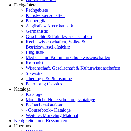
Fachgebiete
Fachgebiete
Kunstwissenschaften
Pädagogik
Anglistik – Amerikanistik
Germanistik
Geschichte & Politikwissenschaften
Rechtswissenschaften, Volks- &
Betriebswirtschaftslehre
Linguistik
Medien- und Kommunikationswissenschaften
Romanistik
Wissenschaft, Gesellschaft & Kulturwissenschaften
Slawistik
Theologie & Philosophie
Peter Lang Classics
Kataloge
Kataloge
Monatliche Neuerscheinungskataloge
Fachgebietskataloge
«Coursebook» Kataloge
Weiteres Marketing Material
Neuigkeiten und Ressourcen
Über uns