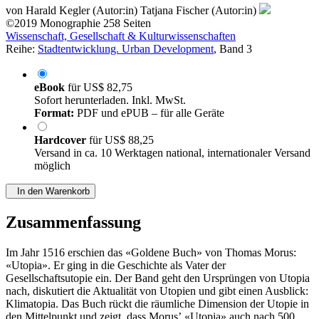
von
Harald Kegler (Autor:in)
Tatjana Fischer (Autor:in)
©2019
Monographie
258 Seiten
Wissenschaft, Gesellschaft & Kulturwissenschaften
Reihe:
Stadtentwicklung. Urban Development
, Band 3
eBook
für
US$ 82,75
Sofort herunterladen. Inkl. MwSt.
Format:
PDF und ePUB – für alle Geräte
Hardcover
für
US$ 88,25
Versand in ca. 10 Werktagen national, internationaler Versand
möglich
In den Warenkorb
Zusammenfassung
Im Jahr 1516 erschien das «Goldene Buch» von Thomas Morus:
«Utopia». Er ging in die Geschichte als Vater der
Gesellschaftsutopie ein. Der Band geht den Ursprüngen von Utopia
nach, diskutiert die Aktualität von Utopien und gibt einen Ausblick:
Klimatopia. Das Buch rückt die räumliche Dimension der Utopie in
den Mittelpunkt und zeigt, dass Morusʼ «Utopia» auch nach 500