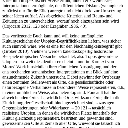
Kriterium in spezifischer Weise erfüllt, indem er Zweifel säte,
Interpretationen ermöglichte, den öffentlichen Diskurs (wenngleich
zunächst nur für die Elite) anregte und nicht direkt zur Umsetzung
seiner Ideen aufrief. Als abgeleitete Kriterien sind Raum- und
Zeitutopien zu unterscheiden, worauf noch einzugehen sein wird
(Cojocaru
2012
, 123 oder Erzgräber
1986
, 40).
Das vorliegende Buch kann und will keine umfängliche
Kulturgeschichte der Utopien-Begrifflichkeiten liefern, was sicher
auch sinnvoll wäre, wie es eine für den Nachhaltigkeitsbegriff gibt
(Grober 2010). Vielmehr werden kaleidoskopartig historische
Beispiele utopischer Versuche betrachtet, also Topos gewordene
Utopien – soweit dies deutbar erscheint – und im Kontext von
Morus’ Werk hinsichtlich ihrer räumlichen Ausprägung und der
entsprechenden semantischen Interpretationen mit Blick auf eine
anzunehmende Zukunft untersucht. Dabei gewinnt der Ortsbezug
einen zentralen Stellenwert als Orte, die gesellschaftliche oder
naturbezogene Verhältnisse in besonderer Weise repräsentieren, d.h.,
in einer unüblichen Weise, also heterotop sind. Foucault hat die
abweichenden Orte als „wirkliche Orte, wirksame Orte, die in die
Einrichtung der Gesellschaft hineingezeichnet sind, sozusagen
Gegenplatzierungen oder Widerlager,
←20 |
21→
tatsächlich
realisierte Utopien, in denen die wirklichen Plätze innerhalb der
Kultur gleichzeitig repräsentiert, bestritten und gewendet sind,
gewissermaßen Orte außerhalb aller Orte, wiewohl sie tatsächlich