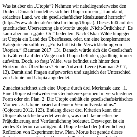
Was ist aber ein „Utopia“? Nehmen wir naheliegenderweise den
Duden: Danach handelt es sich bei Utopia um ein „Traumland,
erdachtes Land, wo ein gesellschaftlicher Idealzustand herrscht“
(
https://www.duden.de/rechtschreibung/Utopia
). Dieses fußt auf der
griechischen Übersetzung als οὐτοπία utopía ‚Nicht-Örtlichkeit‘. Es
kann aber auch „guter Ort“ bedeuten. Nach Oskar Wilde hingegen
ist Utopia ein Land des Überflusses, oder, um eine komplementäre
Kategorie einzuführen, „Fortschritt ist die Verwirklichung von
Utopien.“ (Bauman
2017
, 13). Danach würde sich die Gesellschaft
fortwährend auf dem Wege nach Utopia befinden, gradlinig, immer
aufwärts. Doch, so fragt Wilde, was befindet sich hinter dem
Horizont des Überflusses? Seine Antwort: Leere (Bauman
2017
,
13). Damit sind Fragen aufgeworfen und zugleich der Unterschied
von Utopie und Utopia angedeutet.
Zunächst zeichnet sich eine Utopie durch drei Merkmale aus: „1.
Eine Utopie ist entweder ein Gedankenexperiment in verschiedener
Form oder ein Plan. 2. Die Utopie enthält ein gesellschaftskritisches
Moment. 3. Utopie basiert auf einem Vernunftverständnis.“
(Cojocaru
2012
, 123). Entlang dieser drei Kriterien kann eine
Utopie als solche bewertet werden, was noch keine ethische
Präjudizierung und Verräumlichung bedeutet. Deswegen ist ein
viertes Kriterium anzufügen: 4. Utopie bedarf der (öffentlichen)
Reflexion von Experiment bzw. Plan. Morus hat gerade dieses