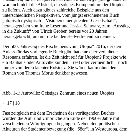
war auch nicht die Absicht, ein solches Kompendium der Utopien
zu liefern. Auch dazu gibt es zahlreiche Beispiele aus den
unterschiedlichen Perspektiven, vom jüngst erschienenen Buch
„utopisch dystopisch – Visionen einer ‚idealen‘ Gesellschaft“,
herausgegeben von Irene Leser und Jessica Schwarz, zum „Ausstieg
in die Zukunft“ von Ulrich Grober, bereits vor 20 Jahren
herausgebracht, um nur die beiden stellvertretend zu nennen.
Der 500. Jahrestag des Erscheinens von „Utopia“ 2016, der den
Anlass für das vorliegende Buch gibt, hat eine eher verhaltene
Resonanz erfahren. Ist die Zeit nicht reif für Utopien? Projekte wie
ein Bauhaus oder Auroville künden – real oder vermeintlich – noch
immer von deren latenter Existenz. Sie wären kaum ohne den
Roman von Thomas Morus denkbar gewesen.
Abb. 1-1:
Auroville: Geistiges Zentrum eines neuen Utopias
←17 |
18→
Fast zeitgleich mit dem Erscheinen des vorliegenden Buches
wurden die Auf- und Umbrüche am Ende der 1960er Jahre mit
verschiedenen Würdigungen begangen. Neben den politischen
Akteuren der Studentenbewegung (die „68er“) in Westeuropa, dem