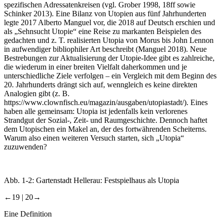
spezifischen Adressatenkreisen (vgl. Grober 1998, 18ff sowie
Schinker
2013
). Eine Bilanz von Utopien aus fünf Jahrhunderten
legte 2017 Alberto Manguel vor, die 2018 auf Deutsch erschien und
als „Sehnsucht Utopie“ eine Reise zu markanten Beispielen des
gedachten und z. T. realisierten Utopia von Morus bis John Lennon
in aufwendiger bibliophiler Art beschreibt (Manguel
2018
). Neue
Bestrebungen zur Aktualisierung der Utopie-Idee gibt es zahlreiche,
die wiederum in einer breiten Vielfalt daherkommen und je
unterschiedliche Ziele verfolgen – ein Vergleich mit dem Beginn des
20. Jahrhunderts drängt sich auf, wenngleich es keine direkten
Analogien gibt (z. B.
https://www.clownfisch.eu/magazin/ausgaben/utopiastadt/
). Eines
haben alle gemeinsam: Utopia ist jedenfalls kein verlorenes
Strandgut der Sozial-, Zeit- und Raumgeschichte. Dennoch haftet
dem Utopischen ein Makel an, der des fortwährenden Scheiterns.
Warum also einen weiteren Versuch starten, sich „Utopia“
zuzuwenden?
Abb. 1-2:
Gartenstadt Hellerau: Festspielhaus als Utopia
←19 |
20→
Eine Definition