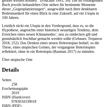
geortet werden können.“ (Foucault
1993
, 39). Die im vorliegenden
Buch jeweils behandelten Orte stehen für bestimmte Momente
dieser „Gegenplatzierungen“, ausgewählt nach ihrer denkbaren
Bedeutsamkeit für einen Blick in eine Zukunft, auf ein Utopia in
100 Jahren.
Letztlich rückt ein Utopia in den Vordergrund, dass es, so die
Hypothese, angesichts einer historisch neuartigen Tendenz, dem
Erreichen eines neuen Klimamodus’, neu zu entdecken gilt und
grundsätzlich fruchtbar gemacht werden sollte (Gebauer, Trojanow
2018
, 252). Das Denken eines neuen Heterotopias bedarf, so die
These, eines utopischen Geistes, der vergangene Heterotopien
reflektiert, ohne in ein Retrotopia (Bauman
2017
) zu münden.
Über utopische Orte
Details
Seiten
258
Erscheinungsjahr
2019
ISBN (Hardcover)
9783034339018
ISBN (PDF)