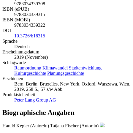
9783034339308
ISBN (ePUB)
9783034339315
ISBN (MOBI)
9783034339322
DOI
10.3726/b16315
Sprache
Deutsch
Erscheinungsdatum
2019 (November)
Schlagworte
Raumordnung
Klimawandel
Stadtentwicklung
Kulturgeschichte
Planungsgeschichte
Erschienen
Bern, Berlin, Bruxelles, New York, Oxford, Warszawa, Wien,
2019. 258 S., 57 s/w Abb.
Produktsicherheit
Peter Lang Group AG
Biographische Angaben
Harald Kegler (Autor:in)
Tatjana Fischer (Autor:in)