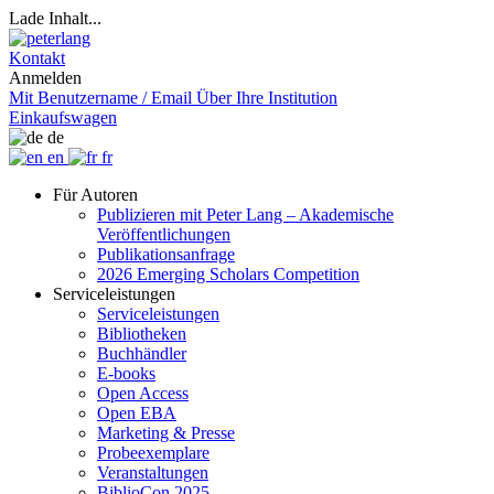
Lade Inhalt...
Kontakt
Anmelden
Mit Benutzername / Email
Über Ihre Institution
Einkaufswagen
de
en
fr
Für Autoren
Publizieren mit Peter Lang – Akademische
Veröffentlichungen
Publikationsanfrage
2026 Emerging Scholars Competition
Serviceleistungen
Serviceleistungen
Bibliotheken
Buchhändler
E-books
Open Access
Open EBA
Marketing & Presse
Probeexemplare
Veranstaltungen
BiblioCon 2025