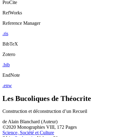
ProCite
RefWorks
Reference Manager
.ris
BibTeX
Zotero
.bib
EndNote
.enw
Les Bucoliques de Théocrite
Construction et déconstruction d’un Recueil
de
Alain Blanchard (Auteur)
©2020
Monographies
VIII, 172 Pages
Science, Société et Culture