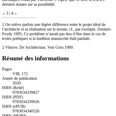
derniers doutes sur sa possibilité.
←3 |
4→
1
On relève parfois une légère différence entre le projet idéal de
l’architecte et sa réalisation sur le terrain, cf., par exemple, Dentzer-
Feydy
1995
. Ce problème n’aurait pas lieu d’être dans le cas de
textes poétiques si la tradition manuscrite était parfaite.
2
Vitruve,
De Architectura
. Voir Gros
1989
.
Résumé des informations
Pages
VIII, 172
Année de publication
2020
ISBN (Relié)
9783034339827
ISBN (PDF)
9783034339926
ISBN (ePUB)
9783034340526
ISBN (MOBI)