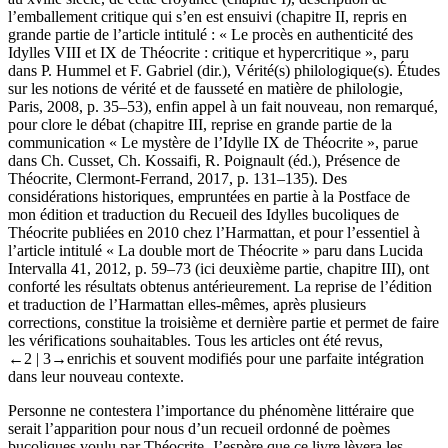
l’emballement critique qui s’en est ensuivi (chapitre II, repris en
grande partie de l’article intitulé : « Le procès en authenticité des
Idylles
VIII et IX de Théocrite : critique et hypercritique », paru
dans P. Hummel et F. Gabriel (dir.),
Vérité(s) philologique(s). Études
sur les notions de vérité et de fausseté en matière de philologie
,
Paris, 2008, p. 35–53), enfin appel à un fait nouveau, non remarqué,
pour clore le débat (chapitre III, reprise en grande partie de la
communication « Le mystère de l’
Idylle IX
de Théocrite », parue
dans Ch. Cusset, Ch. Kossaifi, R. Poignault (éd.),
Présence de
Théocrite
, Clermont-Ferrand, 2017, p. 131–135). Des
considérations historiques, empruntées en partie à la
Postface
de
mon édition et traduction du Recueil des
Idylles
bucoliques de
Théocrite publiées en 2010 chez l’Harmattan, et pour l’essentiel à
l’article intitulé « La double mort de Théocrite » paru dans
Lucida
Intervalla
41, 2012, p. 59–73 (ici deuxième partie, chapitre III), ont
conforté les résultats obtenus antérieurement. La reprise de l’édition
et traduction de l’Harmattan elles-mêmes, après plusieurs
corrections, constitue la troisième et dernière partie et permet de faire
les vérifications souhaitables. Tous les articles ont été revus,
←2 |
3→
enrichis et souvent modifiés pour une parfaite intégration
dans leur nouveau contexte.
Personne ne contestera l’importance du phénomène littéraire que
serait l’apparition pour nous d’un recueil ordonné de poèmes
bucoliques voulu par Théocrite. J’espère que ce livre lèvera les