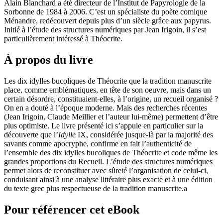
Alain Blanchard a été directeur de l’Institut de Papyrologie de la
Sorbonne de 1984 à 2006. C’est un spécialiste du poète comique
Ménandre, redécouvert depuis plus d’un siècle grâce aux papyrus.
Initié à l’étude des structures numériques par Jean Irigoin, il s’est
particulièrement intéressé à Théocrite.
À propos du livre
Les dix idylles bucoliques de Théocrite que la tradition manuscrite
place, comme emblématiques, en tête de son oeuvre, mais dans un
certain désordre, constituaient-elles, à l’origine, un recueil organisé ?
On en a douté à l’époque moderne. Mais des recherches récentes
(Jean Irigoin, Claude Meillier et l’auteur lui-même) permettent d’être
plus optimiste. Le livre présenté ici s’appuie en particulier sur la
découverte que l’
Idylle
IX, considérée jusque-là par la majorité des
savants comme apocryphe, confirme en fait l’authenticité de
l’ensemble des dix idylles bucoliques de Théocrite et code même les
grandes proportions du Recueil. L’étude des structures numériques
permet alors de reconstituer avec sûreté l’organisation de celui-ci,
conduisant ainsi à une analyse littéraire plus exacte et à une édition
du texte grec plus respectueuse de la tradition manuscrite.a
Pour référencer cet eBook