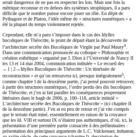
serait dangereux de ne pas en respecter les lois. Mais une fois la
métrique reconnue et en dehors des systèmes strophiques, il a paru
difficile que le nombre puisse encore jouer un rôle. En dépit de
Pythagore et de Platon, l’idée même de « structures numériques » a
été la plupart du temps violemment rejetée.
Cependant, elle m’a paru s’imposer dans le cas des
Idylles
bucoliques de Théocrite, le point de départ étant la découverte de
4
l’architecture secrète des
Bucoliques
de Virgile par Paul Maury
.
Dans une communication prononcée au colloque « Philosophie et
création esthétique » organisé par J. Dion à l’Université de Nancy II
les 13 et 14 mai 2004, communication intitulée « Le recueil des
←1 |
2→
Idylles Bucoliques
de Théocrite : Un itinéraire de
5
reconstruction » et qu’on retrouvera ici, presque intégralement
,
comme chapitre I de la deuxième partie, j’ai pensé pouvoir retrouver,
à partir des structures numériques, l’ordre perdu des dix bucoliques
de Théocrite, et j’en ai fait paraître les conséquences proprement
littéraires
dans le
bagb
de
2006,
p
. 100–118,
article intitulé
«
L’architecture secrète des
Bucoliques
de Théocrite »
(
ici chapitre II
de la deuxième partie). J’en ai eu peu de retour et j’ai vite compris
que le terrain était miné, essentiellement en raison de la croyance
que les
Id
. VIII et surtout IX n’étaient pas authentiques, d’où, ici, la
présentation d’une première partie consacrée à des préliminaires :
présentation des principaux arguments de L.C. Valckenaer, initiateur,
au
xviii
e
siècle, de cette croyance (chapitre I), description de