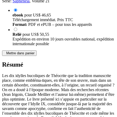
Série:
Sapheneia
, Volume 21
ebook
pour
US$ 46,65
Téléchargement immédiat. Prix TTC
Format:
PDF et ePUB – pour tous les appareils
Relié
pour
US$ 50,55
Expédition en environ 10 jours ouvrables national, expédition
internationale possible
Mettre dans panier
Résumé
Les dix idylles bucoliques de Théocrite que la tradition manuscrite
place, comme embléma-tiques, en tête de son œuvre, mais dans un
certain désordre, constituaient-elles, à l’origine, un recueil organisé ?
On en a douté à l’époque moderne. Mais des recherches récentes
(Jean Irigoin, Claude Meillier et l’auteur lui-même) permettent d’être
plus optimiste. Le livre présenté ici s’appuie en particulier sur la
découverte que l’Idylle IX, considérée jusque-là par la majorité des
savants comme apocryphe, confirme en fait l’authenticité de
l’ensemble des dix idylles bucoliques de Théocrite et code même les