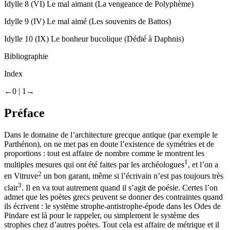
Idylle 8
(VI) Le mal aimant (La vengeance de Polyphème)
Idylle 9
(IV) Le mal aimé (Les souvenirs de Battos)
Idylle 10
(IX) Le bonheur bucolique (Dédié à Daphnis)
Bibliographie
Index
←0 |
1→
Préface
Dans le domaine de l’architecture grecque antique (par exemple le
Parthénon), on ne met pas en doute l’existence de symétries et de
proportions : tout est affaire de nombre comme le montrent les
1
multiples mesures qui ont été faites par les archéologues
, et l’on a
2
en Vitruve
un bon garant, même si l’écrivain n’est pas toujours très
3
clair
. Il en va tout autrement quand il s’agit de poésie. Certes l’on
admet que les poètes grecs peuvent se donner des contraintes quand
ils écrivent : le système strophe-antistrophe-épode dans les
Odes
de
Pindare est là pour le rappeler, ou simplement le système des
strophes chez d’autres poètes. Tout cela est affaire de métrique et il