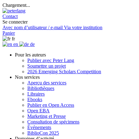
Chargement...
Contact
Se connecter
Avec nom d’utilisateur / e-mail
Via votre institution
Panier
fr
en
de
Pour les auteurs
Publier avec Peter Lang
Soumettre un projet
2026 Emerging Scholars Competition
Nos services
Aperçu des services
Bibliothèques
Libraires
Ebooks
Publier en Open Access
Open EBA
Marketing et Presse
Consultation de spécimens
Événements
BiblioCon 2025
Domaines d’activité