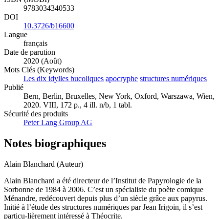
9783034340533
DOI
10.3726/b16600
Langue
français
Date de parution
2020 (Août)
Mots Clés (Keywords)
Les dix idylles bucoliques
apocryphe
structures numériques
Publié
Bern, Berlin, Bruxelles, New York, Oxford, Warszawa, Wien,
2020. VIII, 172 p., 4 ill. n/b, 1 tabl.
Sécurité des produits
Peter Lang Group AG
Notes biographiques
Alain Blanchard (Auteur)
Alain Blanchard a été directeur de l’Institut de Papyrologie de la
Sorbonne de 1984 à 2006. C’est un spécialiste du poète comique
Ménandre, redécouvert depuis plus d’un siècle grâce aux papyrus.
Initié à l’étude des structures numériques par Jean Irigoin, il s’est
particu-lièrement intéressé à Théocrite.