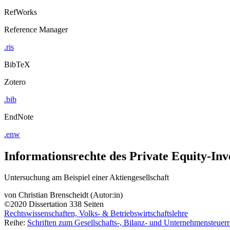
RefWorks
Reference Manager
.ris
BibTeX
Zotero
.bib
EndNote
.enw
Informationsrechte des Private Equity-In
Untersuchung am Beispiel einer Aktiengesellschaft
von
Christian Brenscheidt (Autor:in)
©2020
Dissertation
338 Seiten
Rechtswissenschaften, Volks- & Betriebswirtschaftslehre
Reihe:
Schriften zum Gesellschafts-, Bilanz- und Unternehmensteuerr