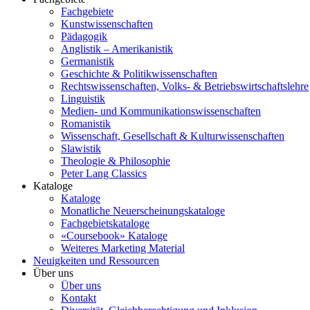
Fachgebiete
Kunstwissenschaften
Pädagogik
Anglistik – Amerikanistik
Germanistik
Geschichte & Politikwissenschaften
Rechtswissenschaften, Volks- & Betriebswirtschaftslehre
Linguistik
Medien- und Kommunikationswissenschaften
Romanistik
Wissenschaft, Gesellschaft & Kulturwissenschaften
Slawistik
Theologie & Philosophie
Peter Lang Classics
Kataloge
Kataloge
Monatliche Neuerscheinungskataloge
Fachgebietskataloge
«Coursebook» Kataloge
Weiteres Marketing Material
Neuigkeiten und Ressourcen
Über uns
Über uns
Kontakt