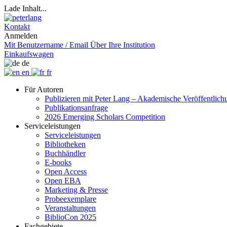
Lade Inhalt...
Kontakt
Anmelden
Mit Benutzername / Email
Über Ihre Institution
Einkaufswagen
de
en
fr
Für Autoren
Publizieren mit Peter Lang – Akademische Veröffentlic
Publikationsanfrage
2026 Emerging Scholars Competition
Serviceleistungen
Serviceleistungen
Bibliotheken
Buchhändler
E-books
Open Access
Open EBA
Marketing & Presse
Probeexemplare
Veranstaltungen
BiblioCon 2025
Fachgebiete