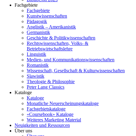
Fachgebiete
Fachgebiete
Kunstwissenschaften
Pädagogik
Anglistik – Amerikanistik
Germanistik
Geschichte & Politikwissenschaften
Rechtswissenschaften, Volks- &
Betriebswirtschaftslehre
Linguistik
Medien- und Kommunikationswissenschaften
Romanistik
Wissenschaft, Gesellschaft & Kulturwissenschaften
Slawistik
Theologie & Philosophie
Peter Lang Classics
Kataloge
Kataloge
Monatliche Neuerscheinungskataloge
Fachgebietskataloge
«Coursebook» Kataloge
Weiteres Marketing Material
Neuigkeiten und Ressourcen
Über uns