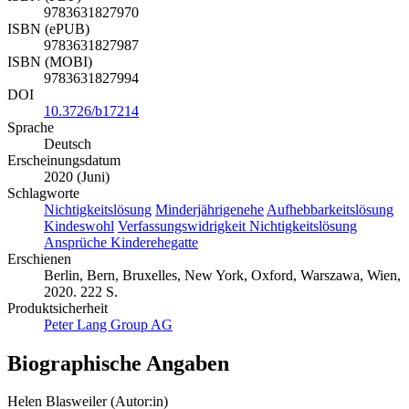
9783631827970
ISBN (ePUB)
9783631827987
ISBN (MOBI)
9783631827994
DOI
10.3726/b17214
Sprache
Deutsch
Erscheinungsdatum
2020 (Juni)
Schlagworte
Nichtigkeitslösung
Minderjährigenehe
Aufhebbarkeitslösung
Kindeswohl
Verfassungswidrigkeit Nichtigkeitslösung
Ansprüche Kinderehegatte
Erschienen
Berlin, Bern, Bruxelles, New York, Oxford, Warszawa, Wien,
2020. 222 S.
Produktsicherheit
Peter Lang Group AG
Biographische Angaben
Helen Blasweiler (Autor:in)