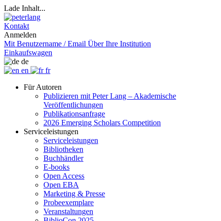
Lade Inhalt...
Kontakt
Anmelden
Mit Benutzername / Email
Über Ihre Institution
Einkaufswagen
de
en
fr
Für Autoren
Publizieren mit Peter Lang – Akademische
Veröffentlichungen
Publikationsanfrage
2026 Emerging Scholars Competition
Serviceleistungen
Serviceleistungen
Bibliotheken
Buchhändler
E-books
Open Access
Open EBA
Marketing & Presse
Probeexemplare
Veranstaltungen
BiblioCon 2025