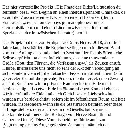
Das hier vorgestellte Projekt „Die Frage des Eides/La question du
serment“ besaß von Beginn an einen interdisziplinären Charakter, da
es auf der Zusammenarbeit zwischen einem Historiker (der in
Frankreich „civilisation des pays germanophones“ in der
Germanistik lehrt) und einem Literaturwissenschaftler (und
Spezialisten der französischen Literatur) beruht.
Das Projekt hat uns von Frühjahr 2015 bis Herbst 2018, also drei
Jahre lang, beschäftigt; die Ergebnisse liegen nun in diesem Band
vor. Von Anfang an stand dabei im Zentrum der Eid als öffentliche
Selbstverpflichtung eines Individuums, das eine transzendente
Größe (Gott, den Fürsten, die Verfassung usw.) als Zeugen anruft.
Hierbei interessierte uns nicht so sehr der Akt der Vereidigung an
sich, sondern vielmehr die Tatsache, dass ein im öffentlichen Raum
geleisteter Eid auf die (private) Person, die ihn leistet, einen Zwang
ausübt. So haben wir im privaten Raum geleistete Eide nicht
berücksichtigt, also etwa Eide im ökonomischen Kontext ebenso
wie innerfamiliäre Eide und auch Gerichtseide. Liebeschwüre
wurden nur berücksichtigt, sofern sie im öffentlichen Raum geleistet
wurden, insbesondere wenn sie die Staatsräson betrafen oder diese
in Frage stellten, oder auch wenn die Gesellschaft sie nicht
anerkannte (vgl. hierzu die Beiträge von Hervé Bismuth und
Catherine Dedié). Diese Vorentscheidung führte auch zur
Begrenzung des ins Auge gefassten Zeitraums, nämlich den