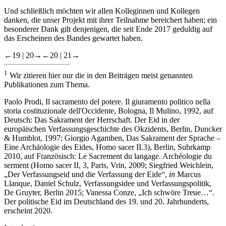
Und schließlich möchten wir allen Kolleginnen und Kollegen
danken, die unser Projekt mit ihrer Teilnahme bereichert haben; ein
besonderer Dank gilt denjenigen, die seit Ende 2017 geduldig auf
das Erscheinen des Bandes gewartet haben.
←19 |
20→
←20 |
21→
1
Wir zitieren hier nur die in den Beiträgen meist genannten
Publikationen zum Thema.
Paolo Prodi, Il sacramento del potere. Il giuramento politico nella
storia costituzionale dell'Occidente, Bologna, Il Mulino, 1992, auf
Deutsch: Das Sakrament der Herrschaft. Der Eid in der
europäischen Verfassungsgeschichte des Okzidents, Berlin, Duncker
& Humblot, 1997; Giorgio Agamben, Das Sakrament der Sprache –
Eine Archäologie des Eides, Homo sacer II.3), Berlin, Suhrkamp
2010, auf Französisch: Le Sacrement du langage. Archéologie du
serment (Homo sacer II, 3, Paris, Vrin, 2009; Siegfried Weichlein,
„Der Verfassungseid und die Verfassung der Eide“,
in
Marcus
Llanque, Daniel Schulz, Verfassungsidee und Verfassungspolitik,
De Gruyter, Berlin 2015; Vanessa Conze, „Ich schwöre Treue…“.
Der politische Eid im Deutschland des 19. und 20. Jahrhunderts,
erscheint 2020.