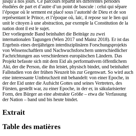
jusqu’à nos jours. Ce parcours répartit les différentes périodes
étudiées de part et d’autre d’un point de bascule : celui qui sépare
l’époque où le serment est placé sous l’autorité de Dieu et de son
représentant le Prince, et l’époque où, laïc, il repose sur le lien qui
unit le citoyen à une abstraction, par exemple la Constitution de la
nation dont il est le sujet.
Der vorliegende Band beinhaltet die Beiträge zu zwei
internationalen Tagungen (Wien 2017 und Mainz 2018). Er ist das
Ergebnis eines dreijährigen interdisziplinären Forschungsprojekts
von Wissenschaftlern und Nachwuchsforschern unterschiedlicher
Fachrichtungen aus verschiedenen europäischen Ländern. Das
Projekt befasste sich mit dem Eid als performativem öffentlichem
Akt, der die Person, die ihn leistet, physisch bindet, und beinhaltet
Fallstudien von der frühen Neuzeit bis zur Gegenwart. So wird auch
eine interessante Umbruchzeit mit behandelt: von einer Epoche, in
der der Eid unter die Aufsicht Gottes und seines Vertreters, des
Fürsten, gestellt war, zu einer Epoche, in der er, in säkularisierter
Form, den Bürger an eine abstrakte Größe – etwa die Verfassung
der Nation – band und bis heute bindet.
Extrait
Table des matières