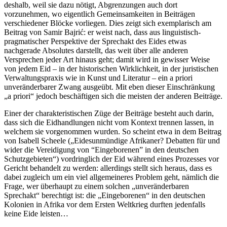
deshalb, weil sie dazu nötigt, Abgrenzungen auch dort
vorzunehmen, wo eigentlich Gemeinsamkeiten in Beiträgen
verschiedener Blöcke vorliegen. Dies zeigt sich exemplarisch am
Beitrag von Samir Bajrić: er weist nach, dass aus linguistisch-
pragmatischer Perspektive der Sprechakt des Eides etwas
nachgerade Absolutes darstellt, das weit über alle anderen
Versprechen jeder Art hinaus geht; damit wird in gewisser Weise
von jedem Eid – in der historischen Wirklichkeit, in der juristischen
Verwaltungspraxis wie in Kunst und Literatur – ein a priori
unveränderbarer Zwang ausgeübt. Mit eben dieser Einschränkung
„a priori“ jedoch beschäftigen sich die meisten der anderen Beiträge.
Einer der charakteristischen Züge der Beiträge besteht auch darin,
dass sich die Eidhandlungen nicht vom Kontext trennen lassen, in
welchem sie vorgenommen wurden. So scheint etwa in dem Beitrag
von Isabell Scheele („Eidesunmündige Afrikaner? Debatten für und
wider die Vereidigung von “Eingeborenen” in den deutschen
Schutzgebieten“) vordringlich der Eid während eines Prozesses vor
Gericht behandelt zu werden: allerdings stellt sich heraus, dass es
dabei zugleich um ein viel allgemeineres Problem geht, nämlich die
Frage, wer überhaupt zu einem solchen „unveränderbaren
Sprechakt“ berechtigt ist: die „Eingeborenen“ in den deutschen
Kolonien in Afrika vor dem Ersten Weltkrieg durften jedenfalls
keine Eide leisten…