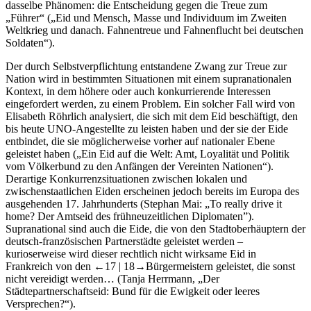
dasselbe Phänomen: die Entscheidung gegen die Treue zum
„Führer“ („Eid und Mensch, Masse und Individuum im Zweiten
Weltkrieg und danach. Fahnentreue und Fahnenflucht bei deutschen
Soldaten“).
Der durch Selbstverpflichtung entstandene Zwang zur Treue zur
Nation wird in bestimmten Situationen mit einem supranationalen
Kontext, in dem höhere oder auch konkurrierende Interessen
eingefordert werden, zu einem Problem. Ein solcher Fall wird von
Elisabeth Röhrlich analysiert, die sich mit dem Eid beschäftigt, den
bis heute UNO-Angestellte zu leisten haben und der sie der Eide
entbindet, die sie möglicherweise vorher auf nationaler Ebene
geleistet haben („Ein Eid auf die Welt: Amt, Loyalität und Politik
vom Völkerbund zu den Anfängen der Vereinten Nationen“).
Derartige Konkurrenzsituationen zwischen lokalen und
zwischenstaatlichen Eiden erscheinen jedoch bereits im Europa des
ausgehenden 17. Jahrhunderts (Stephan Mai: „To really drive it
home? Der Amtseid des frühneuzeitlichen Diplomaten”).
Supranational sind auch die Eide, die von den Stadtoberhäuptern der
deutsch-französischen Partnerstädte geleistet werden –
kurioserweise wird dieser rechtlich nicht wirksame Eid in
Frankreich von den
←17 |
18→Bürgermeistern geleistet, die sonst
nicht vereidigt werden… (Tanja Herrmann, „Der
Städtepartnerschaftseid: Bund für die Ewigkeit oder leeres
Versprechen?“).