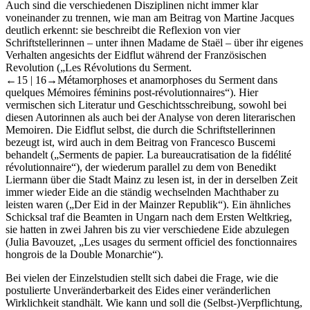
Auch sind die verschiedenen Disziplinen nicht immer klar
voneinander zu trennen, wie man am Beitrag von Martine Jacques
deutlich erkennt: sie beschreibt die Reflexion von vier
Schriftstellerinnen – unter ihnen Madame de Staël – über ihr eigenes
Verhalten angesichts der Eidflut während der Französischen
Revolution („Les Révolutions du Serment.
←15 |
16→
Métamorphoses et anamorphoses du Serment dans
quelques Mémoires féminins post-révolutionnaires“). Hier
vermischen sich Literatur und Geschichtsschreibung, sowohl bei
diesen Autorinnen als auch bei der Analyse von deren literarischen
Memoiren. Die Eidflut selbst, die durch die Schriftstellerinnen
bezeugt ist, wird auch in dem Beitrag von Francesco Buscemi
behandelt („Serments de papier. La bureaucratisation de la fidélité
révolutionnaire“), der wiederum parallel zu dem von Benedikt
Liermann über die Stadt Mainz zu lesen ist, in der in derselben Zeit
immer wieder Eide an die ständig wechselnden Machthaber zu
leisten waren („Der Eid in der Mainzer Republik“). Ein ähnliches
Schicksal traf die Beamten in Ungarn nach dem Ersten Weltkrieg,
sie hatten in zwei Jahren bis zu vier verschiedene Eide abzulegen
(Julia Bavouzet, „Les usages du serment officiel des fonctionnaires
hongrois de la Double Monarchie“).
Bei vielen der Einzelstudien stellt sich dabei die Frage, wie die
postulierte Unveränderbarkeit des Eides einer veränderlichen
Wirklichkeit standhält. Wie kann und soll die (Selbst-)Verpflichtung,