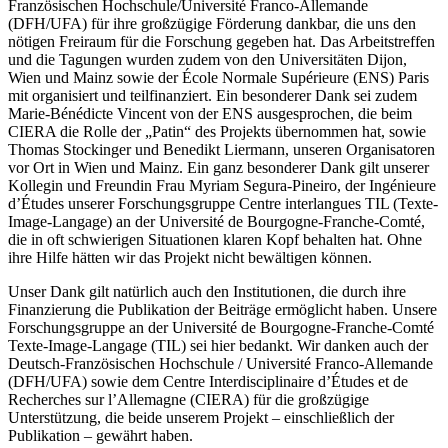
Französischen Hochschule/Université Franco-Allemande
(DFH/UFA) für ihre großzügige Förderung dankbar, die uns den
nötigen Freiraum für die Forschung gegeben hat. Das Arbeitstreffen
und die Tagungen wurden zudem von den Universitäten Dijon,
Wien und Mainz sowie der École Normale Supérieure (ENS) Paris
mit organisiert und teilfinanziert. Ein besonderer Dank sei zudem
Marie-Bénédicte Vincent von der ENS ausgesprochen, die beim
CIERA die Rolle der „Patin“ des Projekts übernommen hat, sowie
Thomas Stockinger und Benedikt Liermann, unseren Organisatoren
vor Ort in Wien und Mainz. Ein ganz besonderer Dank gilt unserer
Kollegin und Freundin Frau Myriam Segura-Pineiro, der Ingénieure
d’Études unserer Forschungsgruppe Centre interlangues TIL (Texte-
Image-Langage) an der Université de Bourgogne-Franche-Comté,
die in oft schwierigen Situationen klaren Kopf behalten hat. Ohne
ihre Hilfe hätten wir das Projekt nicht bewältigen können.
Unser Dank gilt natürlich auch den Institutionen, die durch ihre
Finanzierung die Publikation der Beiträge ermöglicht haben. Unsere
Forschungsgruppe an der Université de Bourgogne-Franche-Comté
Texte-Image-Langage (TIL) sei hier bedankt.
Wir danken auch der
Deutsch-Französischen Hochschule / Université Franco-Allemande
(DFH/UFA) sowie dem Centre Interdisciplinaire d’Études et de
Recherches sur l’Allemagne (CIERA) für die großzügige
Unterstützung, die beide unserem Projekt – einschließlich der
Publikation – gewährt haben.