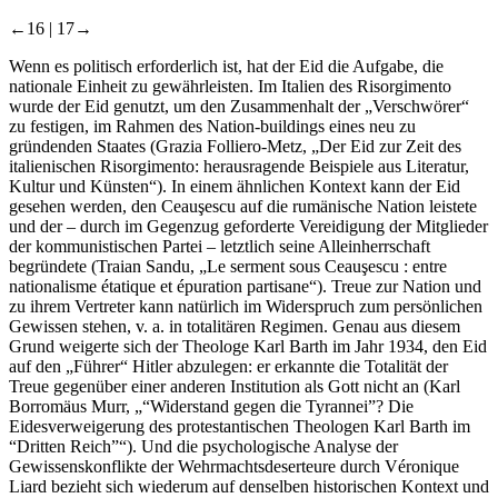
←16 |
17→
Wenn es politisch erforderlich ist, hat der Eid die Aufgabe, die
nationale Einheit zu gewährleisten. Im Italien des Risorgimento
wurde der Eid genutzt, um den Zusammenhalt der „Verschwörer“
zu festigen, im Rahmen des Nation-buildings eines neu zu
gründenden Staates (Grazia Folliero-Metz, „Der Eid zur Zeit des
italienischen Risorgimento: herausragende Beispiele aus Literatur,
Kultur und Künsten“). In einem ähnlichen Kontext kann der Eid
gesehen werden, den Ceauşescu auf die rumänische Nation leistete
und der – durch im Gegenzug geforderte Vereidigung der Mitglieder
der kommunistischen Partei – letztlich seine Alleinherrschaft
begründete (Traian Sandu, „Le serment sous Ceauşescu : entre
nationalisme étatique et épuration partisane“). Treue zur Nation und
zu ihrem Vertreter kann natürlich im Widerspruch zum persönlichen
Gewissen stehen, v. a. in totalitären Regimen. Genau aus diesem
Grund weigerte sich der Theologe Karl Barth im Jahr 1934, den Eid
auf den „Führer“ Hitler abzulegen: er erkannte die Totalität der
Treue gegenüber einer anderen Institution als Gott nicht an (Karl
Borromäus Murr, „“Widerstand gegen die Tyrannei”? Die
Eidesverweigerung des protestantischen Theologen Karl Barth im
“Dritten Reich”“). Und die psychologische Analyse der
Gewissenskonflikte der Wehrmachtsdeserteure durch Véronique
Liard bezieht sich wiederum auf denselben historischen Kontext und