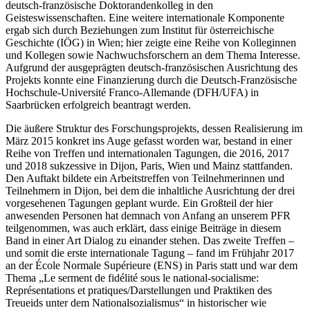
deutsch-französische Doktorandenkolleg in den
Geisteswissenschaften. Eine weitere internationale Komponente
ergab sich durch Beziehungen zum
Institut für österreichische
Geschichte
(IÖG) in Wien; hier zeigte eine Reihe von Kolleginnen
und Kollegen sowie Nachwuchsforschern an dem Thema Interesse.
Aufgrund der ausgeprägten deutsch-französischen Ausrichtung des
Projekts konnte eine Finanzierung durch die Deutsch-Französische
Hochschule-Université Franco-Allemande (DFH/UFA) in
Saarbrücken erfolgreich beantragt werden.
Die äußere Struktur des Forschungsprojekts, dessen Realisierung im
März 2015 konkret ins Auge gefasst worden war, bestand in einer
Reihe von Treffen und internationalen Tagungen, die 2016, 2017
und 2018 sukzessive in Dijon, Paris, Wien und Mainz stattfanden.
Den Auftakt bildete ein Arbeitstreffen von Teilnehmerinnen und
Teilnehmern in Dijon, bei dem die inhaltliche Ausrichtung der drei
vorgesehenen Tagungen geplant wurde. Ein Großteil der hier
anwesenden Personen hat demnach von Anfang an unserem PFR
teilgenommen, was auch erklärt, dass einige Beiträge in diesem
Band in einer Art Dialog zu einander stehen. Das zweite Treffen –
und somit die erste internationale Tagung – fand im Frühjahr 2017
an der École Normale Supérieure (ENS) in Paris statt und war dem
Thema „Le serment de fidélité sous le national-socialisme:
Représentations et pratiques/Darstellungen und Praktiken des
Treueids unter dem Nationalsozialismus“ in historischer wie