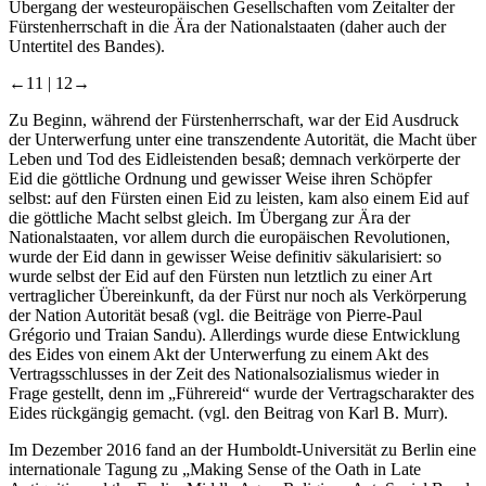
Übergang der westeuropäischen Gesellschaften vom Zeitalter der
Fürstenherrschaft in die Ära der Nationalstaaten (daher auch der
Untertitel des Bandes).
←11 |
12→
Zu Beginn, während der Fürstenherrschaft, war der Eid Ausdruck
der Unterwerfung unter eine transzendente Autorität, die Macht über
Leben und Tod des Eidleistenden besaß; demnach verkörperte der
Eid die göttliche Ordnung und gewisser Weise ihren Schöpfer
selbst: auf den Fürsten einen Eid zu leisten, kam also einem Eid auf
die göttliche Macht selbst gleich. Im Übergang zur Ära der
Nationalstaaten, vor allem durch die europäischen Revolutionen,
wurde der Eid dann in gewisser Weise definitiv säkularisiert: so
wurde selbst der Eid auf den Fürsten nun letztlich zu einer Art
vertraglicher Übereinkunft, da der Fürst nur noch als Verkörperung
der Nation Autorität besaß (vgl. die Beiträge von Pierre-Paul
Grégorio und Traian Sandu). Allerdings wurde diese Entwicklung
des Eides von einem Akt der Unterwerfung zu einem Akt des
Vertragsschlusses in der Zeit des Nationalsozialismus wieder in
Frage gestellt, denn im „Führereid“ wurde der Vertragscharakter des
Eides rückgängig gemacht. (vgl. den Beitrag von Karl B. Murr).
Im Dezember 2016 fand an der Humboldt-Universität zu Berlin eine
internationale Tagung zu „Making Sense of the Oath in Late