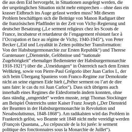
die aus dem Eid hervorgeht, in Situationen ausgelegt werden, die
der ursprünglichen Situation nicht mehr entsprechen – ohne dass ein
krasser Eidbruch ins Auge gefasst werden muss? Mit diesem
Problem beschäftigen sich die Beiträge von Manon Radiguet über
die französischen Pfadfinder in der Zeit von Vichy-Regierung und
deutscher Besatzung („Le serment religieux chez les Scouts de
France, incubateur et retardateur de l’engagement résistant face à
l’Occupation et face au régime de Vichy, 1940-1945“), von Peter
Becker („Eid und Loyalität in Zeiten politischer Transformation:
Von der Habsburgermonarchie zur Ersten Republik“) und Therese
Garstenauer („Diensteide, Gelöbnisse und “nationale
Zugehörigkeit” ehemaliger Bediensteter der Habsburgermonarchie
1918-1921“) über die „Umeidungen“ in Österreich nach dem Ersten
Weltkrieg, sowie von Pierre-Paul Grégorio über Juan Carlos I., der
sich beim Übergang Spaniens vom Franco-Regime zur Demokratie
nicht an seine eigenen Eide hielt („Prêter serment ou l’art de dire
sans faire: le cas du roi Juan Carlos“). Dass sich übrigens auch
innerhalb eines Regimes die Eidesformeln ändern konnten, ohne
dass ständig „umgeeidet“ werden musste, zeigt Thomas Stockinger
am Beispiel Österreichs unter Kaiser Franz Joseph („Der Diensteid
der Beamten in der Habsburgermonarchie in Revolution und
Neoabsolutismus, 1848-1868“). Am radikalsten wird das Problem in
Frankreich gelöst, wo Beamte seit 1848 nicht mehr vereidigt werden
(François Quastana,
„Au crépuscule de la foi jurée: le serment
politique des fonctionnaires sous la Monarchie de Juillet“).