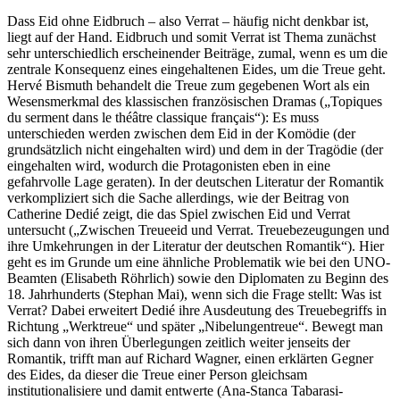
Dass Eid ohne Eidbruch – also Verrat – häufig nicht denkbar ist,
liegt auf der Hand. Eidbruch und somit Verrat ist Thema zunächst
sehr unterschiedlich erscheinender Beiträge, zumal, wenn es um die
zentrale Konsequenz eines eingehaltenen Eides, um die Treue geht.
Hervé Bismuth behandelt die Treue zum gegebenen Wort als ein
Wesensmerkmal des klassischen französischen Dramas („Topiques
du serment dans le théâtre classique français“): Es muss
unterschieden werden zwischen dem Eid in der Komödie (der
grundsätzlich nicht eingehalten wird) und dem in der Tragödie (der
eingehalten wird, wodurch die Protagonisten eben in eine
gefahrvolle Lage geraten). In der deutschen Literatur der Romantik
verkompliziert sich die Sache allerdings, wie der Beitrag von
Catherine Dedié zeigt, die das Spiel zwischen Eid und Verrat
untersucht („Zwischen Treueeid und Verrat. Treuebezeugungen und
ihre Umkehrungen in der Literatur der deutschen Romantik“). Hier
geht es im Grunde um eine ähnliche Problematik wie bei den UNO-
Beamten (Elisabeth Röhrlich) sowie den Diplomaten zu Beginn des
18. Jahrhunderts (Stephan Mai), wenn sich die Frage stellt: Was ist
Verrat? Dabei erweitert Dedié ihre Ausdeutung des Treuebegriffs in
Richtung „Werktreue“ und später „Nibelungentreue“. Bewegt man
sich dann von ihren Überlegungen zeitlich weiter jenseits der
Romantik, trifft man auf Richard Wagner, einen erklärten Gegner
des Eides, da dieser die Treue einer Person gleichsam
institutionalisiere und damit entwerte (Ana-Stanca Tabarasi-