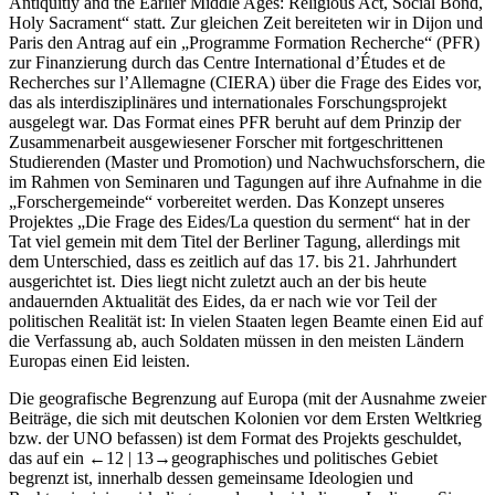
Antiquitiy and the Earlier Middle Ages: Religious Act, Social Bond,
Holy Sacrament“ statt. Zur gleichen Zeit bereiteten wir in Dijon und
Paris den Antrag auf ein „Programme Formation Recherche“ (PFR)
zur Finanzierung durch das Centre International d’Études et de
Recherches sur l’Allemagne (CIERA) über die Frage des Eides vor,
das als interdisziplinäres und internationales Forschungsprojekt
ausgelegt war. Das Format eines PFR beruht auf dem Prinzip der
Zusammenarbeit ausgewiesener Forscher mit fortgeschrittenen
Studierenden (Master und Promotion) und Nachwuchsforschern, die
im Rahmen von Seminaren und Tagungen auf ihre Aufnahme in die
„Forschergemeinde“ vorbereitet werden. Das Konzept unseres
Projektes „Die Frage des Eides/La question du serment“ hat in der
Tat viel gemein mit dem Titel der Berliner Tagung, allerdings mit
dem Unterschied, dass es zeitlich auf das 17. bis 21. Jahrhundert
ausgerichtet ist. Dies liegt nicht zuletzt auch an der bis heute
andauernden Aktualität des Eides, da er nach wie vor Teil der
politischen Realität ist: In vielen Staaten legen Beamte einen Eid auf
die Verfassung ab, auch Soldaten müssen in den meisten Ländern
Europas einen Eid leisten.
Die geografische Begrenzung auf Europa (mit der Ausnahme zweier
Beiträge, die sich mit deutschen Kolonien vor dem Ersten Weltkrieg
bzw. der UNO befassen) ist dem Format des Projekts geschuldet,
das auf ein
←12 |
13→geographisches und politisches Gebiet
begrenzt ist, innerhalb dessen gemeinsame Ideologien und