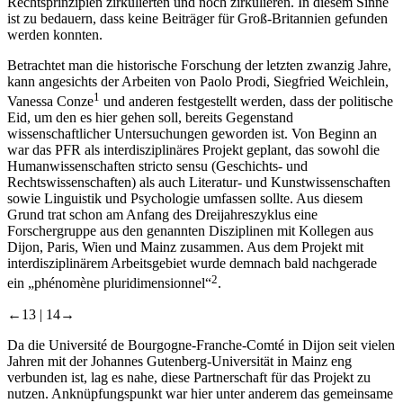
Rechtsprinzipien zirkulierten und noch zirkulieren. In diesem Sinne
ist zu bedauern, dass keine Beiträger für Groß-Britannien gefunden
werden konnten.
Betrachtet man die historische Forschung der letzten zwanzig Jahre,
kann angesichts der Arbeiten von Paolo Prodi, Siegfried Weichlein,
1
Vanessa Conze
und anderen festgestellt werden, dass der politische
Eid, um den es hier gehen soll, bereits Gegenstand
wissenschaftlicher Untersuchungen geworden ist. Von Beginn an
war das PFR als interdisziplinäres Projekt geplant, das sowohl die
Humanwissenschaften stricto sensu (Geschichts- und
Rechtswissenschaften) als auch Literatur- und Kunstwissenschaften
sowie Linguistik und Psychologie umfassen sollte. Aus diesem
Grund trat schon am Anfang des Dreijahreszyklus eine
Forschergruppe aus den genannten Disziplinen mit Kollegen aus
Dijon, Paris, Wien und Mainz zusammen. Aus dem Projekt mit
interdisziplinärem Arbeitsgebiet wurde demnach bald nachgerade
2
ein „phénomène pluridimensionnel“
.
←13 |
14→
Da die Université de Bourgogne-Franche-Comté in Dijon seit vielen
Jahren mit der Johannes Gutenberg-Universität in Mainz eng
verbunden ist, lag es nahe, diese Partnerschaft für das Projekt zu
nutzen. Anknüpfungspunkt war hier unter anderem das gemeinsame