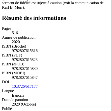
serment de fidélité est sujette à caution (voir la communication de
Karl B. Murr).
Résumé des informations
Pages
516
Année de publication
2020
ISBN (Broché)
9782807615816
ISBN (PDF)
9782807615823
ISBN (ePUB)
9782807615830
ISBN (MOBI)
9782807615847
DOI
10.3726/b17177
Langue
français
Date de parution
2020 (Octobre)
Publié