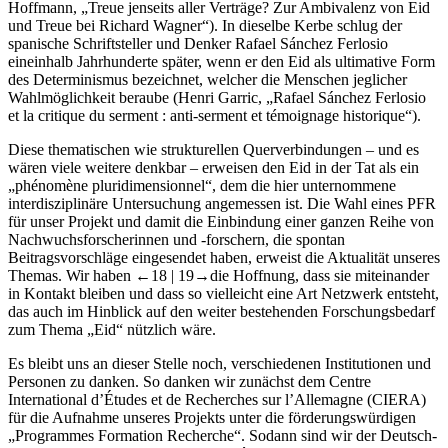
Hoffmann, „Treue jenseits aller Verträge? Zur Ambivalenz von Eid
und Treue bei Richard Wagner“). In dieselbe Kerbe schlug der
spanische Schriftsteller und Denker Rafael Sánchez Ferlosio
eineinhalb Jahrhunderte später, wenn er den Eid als ultimative Form
des Determinismus bezeichnet, welcher die Menschen jeglicher
Wahlmöglichkeit beraube (Henri Garric, „Rafael Sánchez Ferlosio
et la critique du serment : anti-serment et témoignage historique“).
Diese thematischen wie strukturellen Querverbindungen – und es
wären viele weitere denkbar – erweisen den Eid in der Tat als ein
„phénomène pluridimensionnel“, dem die hier unternommene
interdisziplinäre Untersuchung angemessen ist. Die Wahl eines PFR
für unser Projekt und damit die Einbindung einer ganzen Reihe von
Nachwuchsforscherinnen und -forschern, die spontan
Beitragsvorschläge eingesendet haben, erweist die Aktualität unseres
Themas. Wir haben
←18 |
19→die Hoffnung, dass sie miteinander
in Kontakt bleiben und dass so vielleicht eine Art Netzwerk entsteht,
das auch im Hinblick auf den weiter bestehenden Forschungsbedarf
zum Thema „Eid“ nützlich wäre.
Es bleibt uns an dieser Stelle noch, verschiedenen Institutionen und
Personen zu danken. So danken wir zunächst dem Centre
International d’Études et de Recherches sur l’Allemagne (CIERA)
für die Aufnahme unseres Projekts unter die förderungswürdigen
„Programmes Formation Recherche“. Sodann sind wir der Deutsch-