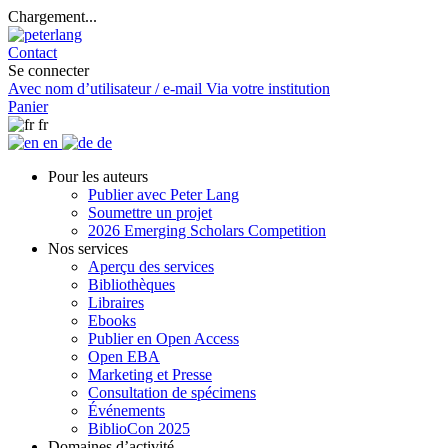
Chargement...
Contact
Se connecter
Avec nom d’utilisateur / e-mail
Via votre institution
Panier
fr
en
de
Pour les auteurs
Publier avec Peter Lang
Soumettre un projet
2026 Emerging Scholars Competition
Nos services
Aperçu des services
Bibliothèques
Libraires
Ebooks
Publier en Open Access
Open EBA
Marketing et Presse
Consultation de spécimens
Événements
BiblioCon 2025
Domaines d’activité