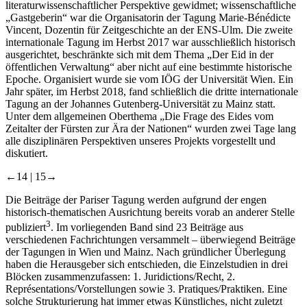
literaturwissenschaftlicher Perspektive gewidmet; wissenschaftliche
„Gastgeberin“ war die Organisatorin der Tagung Marie-Bénédicte
Vincent, Dozentin für Zeitgeschichte an der ENS-Ulm. Die zweite
internationale Tagung im Herbst 2017 war ausschließlich historisch
ausgerichtet, beschränkte sich mit dem Thema „Der Eid in der
öffentlichen Verwaltung“ aber nicht auf eine bestimmte historische
Epoche. Organisiert wurde sie vom IÖG der Universität Wien. Ein
Jahr später, im Herbst 2018, fand schließlich die dritte internationale
Tagung an der Johannes Gutenberg-Universität zu Mainz statt.
Unter dem allgemeinen Oberthema „Die Frage des Eides vom
Zeitalter der Fürsten zur Ära der Nationen“ wurden zwei Tage lang
alle disziplinären Perspektiven unseres Projekts vorgestellt und
diskutiert.
←14 |
15→
Die Beiträge der Pariser Tagung werden aufgrund der engen
historisch-thematischen Ausrichtung bereits vorab an anderer Stelle
3
publiziert
. Im vorliegenden Band sind 23 Beiträge aus
verschiedenen Fachrichtungen versammelt – überwiegend Beiträge
der Tagungen in Wien und Mainz. Nach gründlicher Überlegung
haben die Herausgeber sich entschieden, die Einzelstudien in drei
Blöcken zusammenzufassen: 1. Juridictions/Recht, 2.
Représentations/Vorstellungen sowie 3. Pratiques/Praktiken. Eine
solche Strukturierung hat immer etwas Künstliches, nicht zuletzt