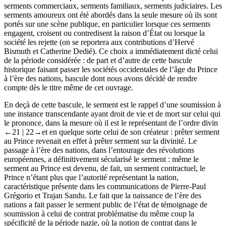
serments commerciaux, serments familiaux, serments judiciaires. Les
serments amoureux ont été abordés dans la seule mesure où ils sont
portés sur une scène publique, en particulier lorsque ces serments
engagent, croisent ou contredisent la raison d’État ou lorsque la
société les rejette (on se reportera aux contributions d’Hervé
Bismuth et Catherine Dedié). Ce choix a immédiatement dicté celui
de la période considérée : de part et d’autre de cette bascule
historique faisant passer les sociétés occidentales de l’âge du Prince
à l’ère des nations, bascule dont nous avons décidé de rendre
compte dès le titre même de cet ouvrage.
En deçà de cette bascule, le serment est le rappel d’une soumission à
une instance transcendante ayant droit de vie et de mort sur celui qui
le prononce, dans la mesure où il est le représentant de l’ordre divin
←21 |
22→
et en quelque sorte celui de son créateur : prêter serment
au Prince revenait en effet à prêter serment sur la divinité. Le
passage à l’ère des nations, dans l’entourage des révolutions
européennes, a définitivement sécularisé le serment : même le
serment au Prince est devenu, de fait, un serment contractuel, le
Prince n’étant plus que l’autorité représentant la nation,
caractéristique présente dans les communications de Pierre-Paul
Grégorio et Trajan Sandu. Le fait que la naissance de l’ère des
nations a fait passer le serment public de l’état de témoignage de
soumission à celui de contrat problématise du même coup la
spécificité de la période nazie, où la notion de contrat dans le