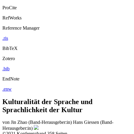
ProCite
RefWorks
Reference Manager
.ris
BibTeX
Zotero
.bib
EndNote
.enw
Kulturalität der Sprache und
Sprachlichkeit der Kultur
von
Jin Zhao (Band-Herausgeber:in)
Hans Giessen (Band-
Herausgeber:in)
©2021
Konferenzband
358 Seiten