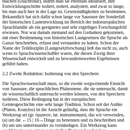
machen (Diachronie), indem man sie ebenfalls idealisiert, ihre
Entwicklungsschritte isoliert, notiert, analysiert, und zwar so lange,
bis man auch hier in der Lage ist, Gesetzmäßigkeiten zu bestimmen.
Bekanntlich hat sich dafür schon lange vor Saussure der Sonderfall
der historischen Lautentwicklung im Bereich der indoeuropäischen
Sprachfamilie als ein geeignetes und sehr ergiebiges Forschungsfeld
erwiesen. Nur war damals niemand auf den Gedanken gekommen,
mit einer Bestimmung von historischen Lautgesetzen die Sprache als
Ganze beschrieben, erfasst und verstanden zu haben. Schon der
Name der Teildisziplin (Lautgesetzforschung) ließ das nicht zu, auch
wenn es Sprachwissenschaftler waren, die diesen Zweig ihrer
Wissenschaft entwickelt und zu bewundernswerten Ergebnissen
geführt haben.
2.2
Zweite Reduktion: Isolierung von den Sprechern
Die Sprachwissenschaft muss, so die zweite wegweisende Einsicht
von Saussure, die sprachlichen Phänomene, die sie untersucht, damit
sie wissenschaftlich untersucht werden können,
von den Sprechern
isolieren
. Diese Bedingung hat in der europäischen
Geistesgeschichte eine sehr lange Tradition. Schon seit der Antike
(Platon,
Kratylos
) ist die Ansicht geläufig, dass die Sprache ein
Werkzeug sei (gr. όργανον, lat. instrumentum), das wir verwenden,
(a) um die
←15 |
16→Dinge zu benennen und zu beschreiben und
(b) um uns untereinander zu verständigen. Ein Werkzeug kann