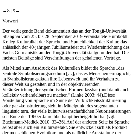
←8 |
9→
Vorwort
Der vorliegende Band dokumentiert das an der Tongji-Universität
Shanghai vom 25. bis 28. September 2019 veranstaltete Humboldt-
Kolleg
Kulturalität der Sprache und Sprachlichkeit der Kultur
, das
anlässlich der 40-jährigen Jubiläumsfeier zur Wiedereinrichtung des
Fachs Germanistik an der Tongji-Universität stattgefunden hat. Die
meisten Beiträge sind Verschriftungen der gehaltenen Vorträge.
Als Mittel zum Ausdruck des Kulturellen bildet die Sprache „das
zentrale Symbolisierungsmedium […], das es Menschen ermöglicht,
in Symbolisierungsakten ihre Lebenswelt und ihr Verhalten zu
dieser Welt zu gestalten und in der objektivierenden
Veräußerlichung der symbolischen Formen fassbar (und damit auch
kollektiv verhandelbar) zu machen“ (Linke 2003: 44).Diese
Vorstellung von Sprache im Sinne der Wirklichkeitsstrukturierung
oder gar -konstruierung steht im Mittelpunkt des sogenannten
linguistic turn
, der viele kulturwissenschaftlichen Neuorientierungen
seit Ende der 1960er Jahre überhaupt herbeigeführt hat (vgl.
Bachmann-Medick 2010: 33–36).Auf der anderen Seite ist Sprache
selbst aber auch ein Kulturartefakt. Sie entwickelt sich als Produkt
der menschlichen Evolution; und als natürliche Ausstattung der