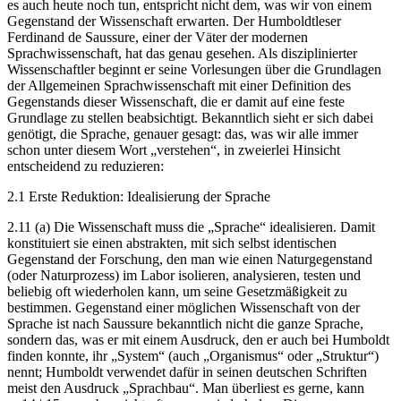
es auch heute noch tun, entspricht nicht dem, was wir von einem
Gegenstand der Wissenschaft erwarten. Der Humboldtleser
Ferdinand de Saussure, einer der Väter der modernen
Sprachwissenschaft, hat das genau gesehen. Als disziplinierter
Wissenschaftler beginnt er seine Vorlesungen über
die Grundlagen
der Allgemeinen Sprachwissenschaft
mit einer Definition des
Gegenstands dieser Wissenschaft, die er damit auf eine feste
Grundlage zu stellen beabsichtigt. Bekanntlich sieht er sich dabei
genötigt, die Sprache, genauer gesagt: das, was wir alle immer
schon unter diesem Wort „verstehen“, in zweierlei Hinsicht
entscheidend zu reduzieren:
2.1
Erste Reduktion: Idealisierung der Sprache
2.11 (a) Die Wissenschaft muss
die „Sprache“ idealisieren
. Damit
konstituiert sie einen abstrakten, mit sich selbst identischen
Gegenstand der Forschung, den man wie einen Naturgegenstand
(oder Naturprozess) im Labor isolieren, analysieren, testen und
beliebig oft wiederholen kann, um seine Gesetzmäßigkeit zu
bestimmen. Gegenstand einer möglichen Wissenschaft von der
Sprache ist nach Saussure bekanntlich nicht die ganze Sprache,
sondern das, was er mit einem Ausdruck, den er auch bei Humboldt
finden konnte, ihr „System“ (auch „Organismus“ oder „Struktur“)
nennt; Humboldt verwendet dafür in seinen deutschen Schriften
meist den Ausdruck „Sprachbau“. Man überliest es gerne, kann