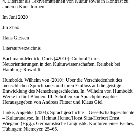
4.
Literatur als Textvermitteltheit von Kultur sowie in Kontrast zu
anderen Kunstformen
Im Juni 2020
Jin Zhao
Hans Giessen
Literaturverzeichnis
Bachmann-Medick, Doris (42010):
Cultural Turns.
Neuorientierungen in den Kulturwissenschaften
. Reinbek bei
Hamburg: Rowohlt.
Humboldt, Wilhelm von (2010): Über die Verschiedenheit des
menschlichen Sprachbaues und ihren Einfluss auf die geistige
Entwicklung des Menschengeschlechts. In:
Wilhelm von Humboldt.
Werke in fünf Bänden. III. Schriften zur Sprachphilosophie
.
Herausgegeben von Andreas Flitner und Klaus Giel.
Linke, Angelika (2003): Sprachgeschichte – Gesellschaftsgeschichte
– Kulturanalyse. In: Helmut Henne/Horst Sitta/Herbert Ernst
Wiegand (Hgg.):
Germanistische Linguistik: Konturen eines Faches.
Tübingen: Niemeyer, 25–65.