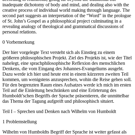
inadequate dichotomy of body and mind, and dealing also with the
creative process of individual world making through language. The
second part suggests an interpretation of the “Word” in the prologue
of St. John’s Gospel as a philosophical project culminating in a
revealing analogy of theological and grammatical discussions of
personal relations.
0
Vorbemerkung
Der hier vorgelegte Text versteht sich als Einstieg zu einem
größeren philosophischen Projekt. Ziel des Projekts ist, wie der Titel
nahelegt, eine sprachphilosophische Reflexion des menschlichen
Denkens, die vom Eingang des Johannes-Evangeliums ausgeht.
Dazu werde ich hier und heute erst in einem kürzeren zweiten Teil
kommen, um wenigstens anzusprechen, wohin die Reise gehen soll.
Für den begrenzten Raum eines Aufsatzes werde ich mich im ersten
Teil auf die Einleitung beschränken und eine Erörterung des
Humboldt’schen Begriffs der Sprache präsentieren, die unmittelbar
das Thema der Tagung aufgreift und philosophisch situiert.
Teil I – Sprechen und Denken nach Wilhelm von Humboldt
1
Problemstellung
Wilhelm von Humboldts Begriff der Sprache ist weiter gefasst als