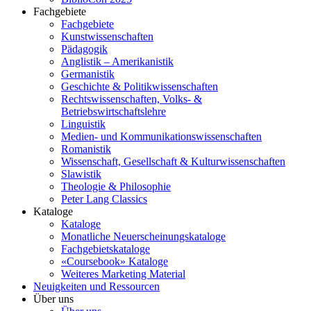
Fachgebiete
Fachgebiete
Kunstwissenschaften
Pädagogik
Anglistik – Amerikanistik
Germanistik
Geschichte & Politikwissenschaften
Rechtswissenschaften, Volks- &
Betriebswirtschaftslehre
Linguistik
Medien- und Kommunikationswissenschaften
Romanistik
Wissenschaft, Gesellschaft & Kulturwissenschaften
Slawistik
Theologie & Philosophie
Peter Lang Classics
Kataloge
Kataloge
Monatliche Neuerscheinungskataloge
Fachgebietskataloge
«Coursebook» Kataloge
Weiteres Marketing Material
Neuigkeiten und Ressourcen
Über uns