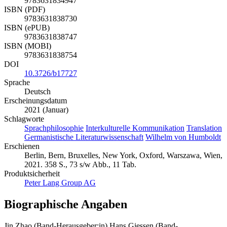
9783631834947
ISBN (PDF)
9783631838730
ISBN (ePUB)
9783631838747
ISBN (MOBI)
9783631838754
DOI
10.3726/b17727
Sprache
Deutsch
Erscheinungsdatum
2021 (Januar)
Schlagworte
Sprachphilosophie
Interkulturelle Kommunikation
Translation
Germanistische Literaturwissenschaft
Wilhelm von Humboldt
Erschienen
Berlin, Bern, Bruxelles, New York, Oxford, Warszawa, Wien,
2021. 358 S., 73 s/w Abb., 11 Tab.
Produktsicherheit
Peter Lang Group AG
Biographische Angaben
Jin Zhao (Band-Herausgeber:in)
Hans Giessen (Band-