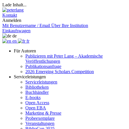
Lade Inhalt...
Kontakt
Anmelden
Mit Benutzername / Email
Über Ihre Institution
Einkaufswagen
de
en
fr
Für Autoren
Publizieren mit Peter Lang – Akademische
Veröffentlichungen
Publikationsanfrage
2026 Emerging Scholars Competition
Serviceleistungen
Serviceleistungen
Bibliotheken
Buchhändler
E-books
Open Access
Open EBA
Marketing & Presse
Probeexemplare
Veranstaltungen
BiblioCon 2025