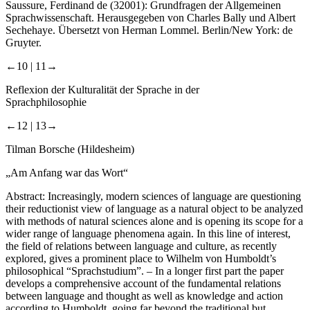
Saussure, Ferdinand de (32001):
Grundfragen der Allgemeinen
Sprachwissenschaft
. Herausgegeben von Charles Bally und Albert
Sechehaye. Übersetzt von Herman Lommel. Berlin/New York: de
Gruyter.
←10 |
11→
Reflexion der Kulturalität der Sprache in der
Sprachphilosophie
←12 |
13→
Tilman Borsche (Hildesheim)
„Am Anfang war das Wort“
Abstract:
Increasingly, modern sciences of language are questioning
their reductionist view of language as a natural object to be analyzed
with methods of natural sciences alone and is opening its scope for a
wider range of language phenomena again. In this line of interest,
the field of relations between language and culture, as recently
explored, gives a prominent place to Wilhelm von Humboldt’s
philosophical “Sprachstudium”. – In a longer first part the paper
develops a comprehensive account of the fundamental relations
between language and thought as well as knowledge and action
according to Humboldt, going far beyond the traditional but