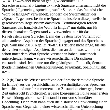
←14 |
15→es aber nicht oft genug wiederholen: Die
Sprachwissenschaft (Linguistik) nach Saussure untersucht nicht die
Sprache (allgemein gesprochen, wofür Saussure das französische
Wort „le langage“ verwendet), sondern die Systematizität der
„Sprache“, genauer: bestimmte Sprachen, insofern diese jeweils ein
geschlossenes Regelsystem darstellen. Terminologisch fordert
Saussure, das französische Wort „la langue“ nur dafür, nur für
diesen abstrakten Gegenstand zu verwenden, nur für das
Regelsystem einer Sprache. Denn das System habe Vorrang vor
allen anderen Aspekten der Sprache (langage) und des Sprechens
(vgl. Saussure 2013, Kap. 3: 70–87. Es dauerte nicht lange, bis aus
den vielen sonstigen Aspekten, die man an dem, was wir immer
schon unter dem Wort Sprache verstanden haben, sonst noch
unterscheiden kann, weitere wissenschaftliche Disziplinen
entstanden sind. Ich nenne nur die geläufigsten: Phonetik, Semantik
(beide in zahlreichen Unterabteilungen), Pragmatik, Soziolinguistik
u.v.a.
2.12 (b) Dass die Wissenschaft von der Sprache damit die Sprache
(la langue) aus der geschichtlichen Prozesshaftigkeit des Sprechens
herauslöst und nur ihren momentanen Zustand zu einer gegebenen
Zeit untersucht (Synchronie), ist eine konsequente Folge jener ersten
Entscheidung; aber dieser Umstand ist nur von sekundärer
Bedeutung. Denn man kann auch die historische Entwicklung einer
Sprache zum Gegenstand einer wissenschaftlichen Untersuchung