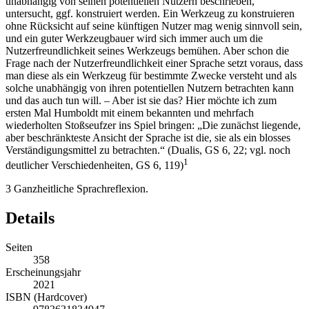
unabhängig von seinen potentiellen Nutzern beschrieben,
untersucht, ggf. konstruiert werden. Ein Werkzeug zu konstruieren
ohne Rücksicht auf seine künftigen Nutzer mag wenig sinnvoll sein,
und ein guter Werkzeugbauer wird sich immer auch um die
Nutzerfreundlichkeit seines Werkzeugs bemühen. Aber schon die
Frage nach der Nutzerfreundlichkeit einer Sprache setzt voraus, dass
man diese
als ein Werkzeug
für bestimmte Zwecke versteht und als
solche unabhängig von ihren potentiellen Nutzern betrachten kann
und das auch tun will. – Aber ist sie das? Hier möchte ich zum
ersten Mal Humboldt mit einem bekannten und mehrfach
wiederholten Stoßseufzer ins Spiel bringen: „Die zunächst liegende,
aber beschränkteste Ansicht der Sprache ist die, sie als ein blosses
Verständigungsmittel zu betrachten.“ (
Dualis
, GS 6, 22; vgl. noch
1
deutlicher
Verschiedenheiten,
GS 6, 119)
3
Ganzheitliche Sprachreflexion.
Details
Seiten
358
Erscheinungsjahr
2021
ISBN (Hardcover)