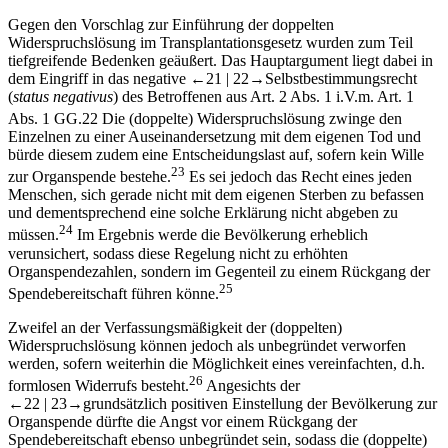
Gegen den Vorschlag zur Einführung der doppelten
Widerspruchslösung im Transplantationsgesetz wurden zum Teil
tiefgreifende Bedenken geäußert. Das Hauptargument liegt dabei in
dem Eingriff in das negative
←21 |
22→
Selbstbestimmungsrecht
(
status negativus
) des Betroffenen aus Art. 2 Abs. 1 i.V.m. Art. 1
Abs. 1 GG.
22
Die (doppelte) Widerspruchslösung zwinge den
Einzelnen zu einer Auseinandersetzung mit dem eigenen Tod und
bürde diesem zudem eine Entscheidungslast auf, sofern kein Wille
23
zur Organspende bestehe.
Es sei jedoch das Recht eines jeden
Menschen, sich gerade nicht mit dem eigenen Sterben zu befassen
und dementsprechend eine solche Erklärung nicht abgeben zu
24
müssen.
Im Ergebnis werde die Bevölkerung erheblich
verunsichert, sodass diese Regelung nicht zu erhöhten
Organspendezahlen, sondern im Gegenteil zu einem Rückgang der
25
Spendebereitschaft führen könne.
Zweifel an der Verfassungsmäßigkeit der (doppelten)
Widerspruchslösung können jedoch als unbegründet verworfen
werden, sofern weiterhin die Möglichkeit eines vereinfachten, d.h.
26
formlosen Widerrufs besteht.
Angesichts der
←22 |
23→
grundsätzlich positiven Einstellung der Bevölkerung zur
Organspende dürfte die Angst vor einem Rückgang der
Spendebereitschaft ebenso unbegründet sein, sodass die (doppelte)