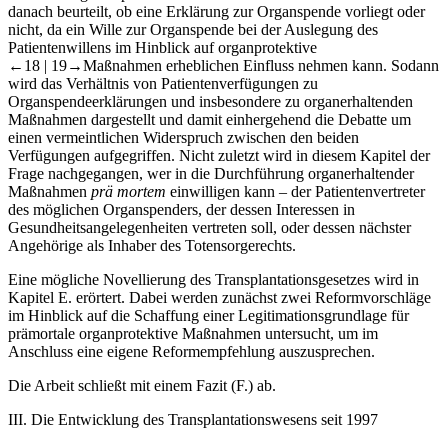
danach beurteilt, ob eine Erklärung zur Organspende vorliegt oder
nicht, da ein Wille zur Organspende bei der Auslegung des
Patientenwillens im Hinblick auf organprotektive
←18 |
19→
Maßnahmen erheblichen Einfluss nehmen kann. Sodann
wird das Verhältnis von Patientenverfügungen zu
Organspendeerklärungen und insbesondere zu organerhaltenden
Maßnahmen dargestellt und damit einhergehend die Debatte um
einen vermeintlichen Widerspruch zwischen den beiden
Verfügungen aufgegriffen. Nicht zuletzt wird in diesem Kapitel der
Frage nachgegangen, wer in die Durchführung organerhaltender
Maßnahmen
prä mortem
einwilligen kann – der Patientenvertreter
des möglichen Organspenders, der dessen Interessen in
Gesundheitsangelegenheiten vertreten soll, oder dessen nächster
Angehörige als Inhaber des Totensorgerechts.
Eine mögliche Novellierung des Transplantationsgesetzes wird in
Kapitel E. erörtert. Dabei werden zunächst zwei Reformvorschläge
im Hinblick auf die Schaffung einer Legitimationsgrundlage für
prämortale organprotektive Maßnahmen untersucht, um im
Anschluss eine eigene Reformempfehlung auszusprechen.
Die Arbeit schließt mit einem Fazit (F.) ab.
III.
Die Entwicklung des Transplantationswesens seit 1997