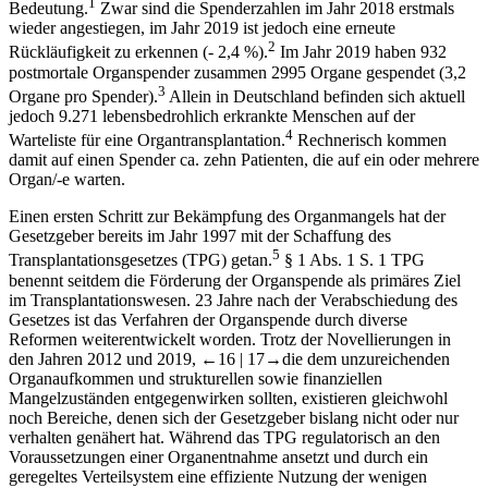
1
Bedeutung.
Zwar sind die Spenderzahlen im Jahr 2018 erstmals
wieder angestiegen, im Jahr 2019 ist jedoch eine erneute
2
Rückläufigkeit zu erkennen (- 2,4 %).
Im Jahr 2019 haben 932
postmortale Organspender zusammen 2995 Organe gespendet (3,2
3
Organe pro Spender).
Allein in Deutschland befinden sich aktuell
jedoch 9.271 lebensbedrohlich erkrankte Menschen auf der
4
Warteliste für eine Organtransplantation.
Rechnerisch kommen
damit auf einen Spender ca. zehn Patienten, die auf ein oder mehrere
Organ/-e warten.
Einen ersten Schritt zur Bekämpfung des Organmangels hat der
Gesetzgeber bereits im Jahr 1997 mit der Schaffung des
5
Transplantationsgesetzes (TPG) getan.
§ 1 Abs. 1 S. 1 TPG
benennt seitdem die Förderung der Organspende als primäres Ziel
im Transplantationswesen. 23 Jahre nach der Verabschiedung des
Gesetzes ist das Verfahren der Organspende durch diverse
Reformen weiterentwickelt worden. Trotz der Novellierungen in
den Jahren 2012 und 2019,
←16 |
17→
die dem unzureichenden
Organaufkommen und strukturellen sowie finanziellen
Mangelzuständen entgegenwirken sollten, existieren gleichwohl
noch Bereiche, denen sich der Gesetzgeber bislang nicht oder nur
verhalten genähert hat. Während das TPG regulatorisch an den
Voraussetzungen einer Organentnahme ansetzt und durch ein
geregeltes Verteilsystem eine effiziente Nutzung der wenigen