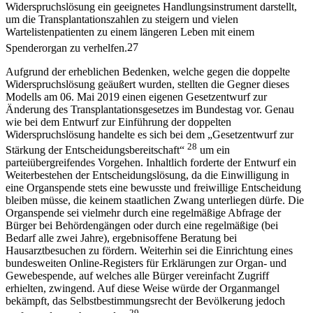
Widerspruchslösung ein geeignetes Handlungsinstrument darstellt,
um die Transplantationszahlen zu steigern und vielen
Wartelistenpatienten zu einem längeren Leben mit einem
Spenderorgan zu verhelfen.
27
Aufgrund der erheblichen Bedenken, welche gegen die doppelte
Widerspruchslösung geäußert wurden, stellten die Gegner dieses
Modells am 06. Mai 2019 einen eigenen Gesetzentwurf zur
Änderung des Transplantationsgesetzes im Bundestag vor. Genau
wie bei dem Entwurf zur Einführung der doppelten
Widerspruchslösung handelte es sich bei dem „Gesetzentwurf zur
28
Stärkung der Entscheidungsbereitschaft“
um ein
parteiübergreifendes Vorgehen. Inhaltlich forderte der Entwurf ein
Weiterbestehen der Entscheidungslösung, da die Einwilligung in
eine Organspende stets eine bewusste und freiwillige Entscheidung
bleiben müsse, die keinem staatlichen Zwang unterliegen dürfe. Die
Organspende sei vielmehr durch eine regelmäßige Abfrage der
Bürger bei Behördengängen oder durch eine regelmäßige (bei
Bedarf alle zwei Jahre), ergebnisoffene Beratung bei
Hausarztbesuchen zu fördern. Weiterhin sei die Einrichtung eines
bundesweiten Online-Registers für Erklärungen zur Organ- und
Gewebespende, auf welches alle Bürger vereinfacht Zugriff
erhielten, zwingend. Auf diese Weise würde der Organmangel
bekämpft, das Selbstbestimmungsrecht der Bevölkerung jedoch
29