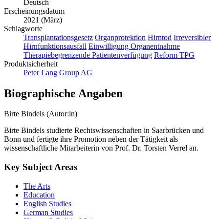
Deutsch
Erscheinungsdatum
2021 (März)
Schlagworte
Transplantationsgesetz
Organprotektion
Hirntod
Irreversibler
Hirnfunktionsausfall
Einwilligung Organentnahme
Therapiebegrenzende Patientenverfügung
Reform TPG
Produktsicherheit
Peter Lang Group AG
Biographische Angaben
Birte Bindels (Autor:in)
Birte Bindels studierte Rechtswissenschaften in Saarbrücken und
Bonn und fertigte ihre Promotion neben der Tätigkeit als
wissenschaftliche Mitarbeiterin von Prof. Dr. Torsten Verrel an.
Key Subject Areas
The Arts
Education
English Studies
German Studies