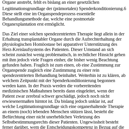
Organe anstrebt, fehlt es bislang an einer gesetzlichen
Legitimationsgrundlage der (prämortalen) Spenderkonditionierung.
6
Diese stellt eine im Organspendeprozess essentielle
Behandlungsmethode dar, welche eine postmortale
Organexplantation erst ermöglicht.
Das Ziel einer solchen spendezentrierten Therapie liegt allein in der
Erhaltung transplantabler Organe durch die Aufrechterhaltung der
physiologischen Homöostase bei apparativer Unterstützung des
Herz-Kreislaufsystems des Patienten. Dieser Umstand an sich
scheint zunächst wenig problematisch, in rechtlicher Hinsicht gehen
mit ihm jedoch viele Fragen einher, die bisher wenig Beachtung
gefunden haben. Fraglich ist zum einen, ob eine Zustimmung zur
Organspende zugleich eine Zustimmung zu einer rein
spendezentrierten Behandlung beinhaltet. Weiterhin ist zu klären, ab
welchem Zeitpunkt mit der Spenderkonditionierung begonnen
werden kann. In der Praxis werden die vorbereitenden
medizinischen Maßnahmen bereits dann eingeleitet, wenn der
Patient zwar zerebral schwer geschädigt, jedoch noch nicht
erwiesenermaßen hirntot ist. Da bislang jedoch unklar ist, auf
welche Legitimationsgrundlage sich eine organerhaltende Therapie
an einem (noch) lebenden Menschen stützen lässt, besteht die
Befürchtung einer nicht unerheblichen Verletzung des
Selbstbestimmungsrechts dieser Patienten. Ungewissheit besteht
ferner darüber, wem die Entscheidungskompetenz in Bezug auf die