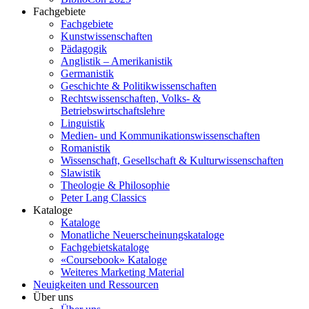
Fachgebiete
Fachgebiete
Kunstwissenschaften
Pädagogik
Anglistik – Amerikanistik
Germanistik
Geschichte & Politikwissenschaften
Rechtswissenschaften, Volks- &
Betriebswirtschaftslehre
Linguistik
Medien- und Kommunikationswissenschaften
Romanistik
Wissenschaft, Gesellschaft & Kulturwissenschaften
Slawistik
Theologie & Philosophie
Peter Lang Classics
Kataloge
Kataloge
Monatliche Neuerscheinungskataloge
Fachgebietskataloge
«Coursebook» Kataloge
Weiteres Marketing Material
Neuigkeiten und Ressourcen
Über uns