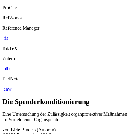
ProCite
RefWorks
Reference Manager
.ris
BibTeX
Zotero
.bib
EndNote
.enw
Die Spenderkonditionierung
Eine Untersuchung der Zulässigkeit organprotektiver Maßnahmen
im Vorfeld einer Organspende
von
Birte Bindels (Autor:in)