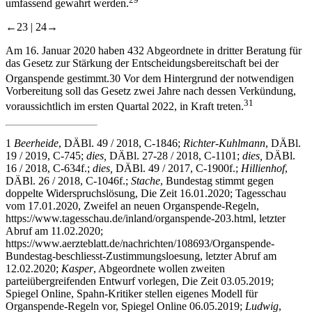
umfassend gewahrt werden.
←23 |
24→
Am 16. Januar 2020 haben 432 Abgeordnete in dritter Beratung für
das Gesetz zur Stärkung der Entscheidungsbereitschaft bei der
Organspende gestimmt.
30
Vor dem Hintergrund der notwendigen
Vorbereitung soll das Gesetz zwei Jahre nach dessen Verkündung,
31
voraussichtlich im ersten Quartal 2022, in Kraft treten.
1
Beerheide
, DÄBl. 49 / 2018, C-1846;
Richter-Kuhlmann
, DÄBl.
19 / 2019, C-745;
dies,
DÄBl. 27-28 / 2018, C-1101;
dies,
DÄBl.
16 / 2018, C-634f.;
dies,
DÄBl. 49 / 2017, C-1900f.;
Hillienhof
,
DÄBl. 26 / 2018, C-1046f.;
Stache
, Bundestag stimmt gegen
doppelte Widerspruchslösung, Die Zeit 16.01.2020; Tagesschau
vom 17.01.2020, Zweifel an neuen Organspende-Regeln,
https://www.tagesschau.de/inland/organspende-203.html
, letzter
Abruf am 11.02.2020;
https://www.aerzteblatt.de/nachrichten/108693/Organspende-
Bundestag-beschliesst-Zustimmungsloesung
, letzter Abruf am
12.02.2020;
Kasper
, Abgeordnete wollen zweiten
parteiübergreifenden Entwurf vorlegen, Die Zeit 03.05.2019;
Spiegel Online, Spahn-Kritiker stellen eigenes Modell für
Organspende-Regeln vor, Spiegel Online 06.05.2019;
Ludwig
,