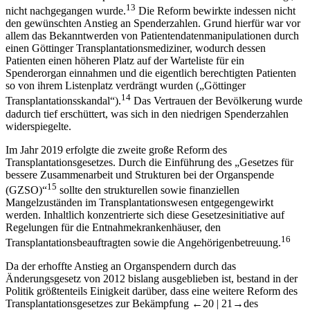
13
nicht nachgegangen wurde.
Die Reform bewirkte indessen nicht
den gewünschten Anstieg an Spenderzahlen. Grund hierfür war vor
allem das Bekanntwerden von Patientendatenmanipulationen durch
einen Göttinger Transplantationsmediziner, wodurch dessen
Patienten einen höheren Platz auf der Warteliste für ein
Spenderorgan einnahmen und die eigentlich berechtigten Patienten
so von ihrem Listenplatz verdrängt wurden („Göttinger
14
Transplantationsskandal“).
Das Vertrauen der Bevölkerung wurde
dadurch tief erschüttert, was sich in den niedrigen Spenderzahlen
widerspiegelte.
Im Jahr 2019 erfolgte die zweite große Reform des
Transplantationsgesetzes. Durch die Einführung des „Gesetzes für
bessere Zusammenarbeit und Strukturen bei der Organspende
15
(GZSO)“
sollte den strukturellen sowie finanziellen
Mangelzuständen im Transplantationswesen entgegengewirkt
werden. Inhaltlich konzentrierte sich diese Gesetzesinitiative auf
Regelungen für die Entnahmekrankenhäuser, den
16
Transplantationsbeauftragten sowie die Angehörigenbetreuung.
Da der erhoffte Anstieg an Organspendern durch das
Änderungsgesetz von 2012 bislang ausgeblieben ist, bestand in der
Politik größtenteils Einigkeit darüber, dass eine weitere Reform des
Transplantationsgesetzes zur Bekämpfung
←20 |
21→
des