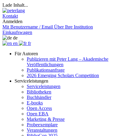
Lade Inhalt...
Kontakt
Anmelden
Mit Benutzername / Email
Über Ihre Institution
Einkaufswagen
de
en
fr
Für Autoren
Publizieren mit Peter Lang – Akademische
Veröffentlichungen
Publikationsanfrage
2026 Emerging Scholars Competition
Serviceleistungen
Serviceleistungen
Bibliotheken
Buchhändler
E-books
Open Access
Open EBA
Marketing & Presse
Probeexemplare
Veranstaltungen
BiblioCon 2025