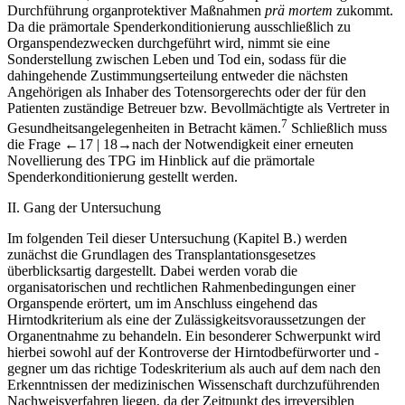
Durchführung organprotektiver Maßnahmen
prä mortem
zukommt.
Da die prämortale Spenderkonditionierung ausschließlich zu
Organspendezwecken durchgeführt wird, nimmt sie eine
Sonderstellung zwischen Leben und Tod ein, sodass für die
dahingehende Zustimmungserteilung entweder die nächsten
Angehörigen als Inhaber des Totensorgerechts oder der für den
Patienten zuständige Betreuer bzw. Bevollmächtigte als Vertreter in
7
Gesundheitsangelegenheiten in Betracht kämen.
Schließlich muss
die Frage
←17 |
18→
nach der Notwendigkeit einer erneuten
Novellierung des TPG im Hinblick auf die prämortale
Spenderkonditionierung gestellt werden.
II.
Gang der Untersuchung
Im folgenden Teil dieser Untersuchung (Kapitel B.) werden
zunächst die Grundlagen des Transplantationsgesetzes
überblicksartig dargestellt. Dabei werden vorab die
organisatorischen und rechtlichen Rahmenbedingungen einer
Organspende erörtert, um im Anschluss eingehend das
Hirntodkriterium als eine der Zulässigkeitsvoraussetzungen der
Organentnahme zu behandeln. Ein besonderer Schwerpunkt wird
hierbei sowohl auf der Kontroverse der Hirntodbefürworter und -
gegner um das richtige Todeskriterium als auch auf dem nach den
Erkenntnissen der medizinischen Wissenschaft durchzuführenden
Nachweisverfahren liegen, da der Zeitpunkt des irreversiblen