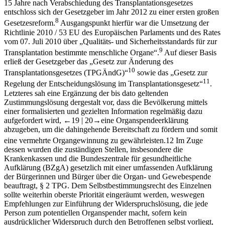
15 Jahre nach Verabschiedung des Transplantationsgesetzes
entschloss sich der Gesetzgeber im Jahr 2012 zu einer ersten großen
8
Gesetzesreform.
Ausgangspunkt hierfür war die Umsetzung der
Richtlinie 2010 / 53 EU des Europäischen Parlaments und des Rates
vom 07. Juli 2010 über „Qualitäts- und Sicherheitsstandards für zur
9
Transplantation bestimmte menschliche Organe“.
Auf dieser Basis
erließ der Gesetzgeber das „Gesetz zur Änderung des
10
Transplantationsgesetzes (TPGÄndG)“
sowie das „Gesetz zur
11
Regelung der Entscheidungslösung im Transplantationsgesetz“
.
Letzteres sah eine Ergänzung der bis dato geltenden
Zustimmungslösung dergestalt vor, dass die Bevölkerung mittels
einer formalisierten und gezielten Information regelmäßig dazu
aufgefordert wird,
←19 |
20→
eine Organspendeerklärung
abzugeben, um die dahingehende Bereitschaft zu fördern und somit
eine vermehrte Organgewinnung zu gewährleisten.
12
Im Zuge
dessen wurden die zuständigen Stellen, insbesondere die
Krankenkassen und die Bundeszentrale für gesundheitliche
Aufklärung (BZgA) gesetzlich mit einer umfassenden Aufklärung
der Bürgerinnen und Bürger über die Organ- und Gewebespende
beauftragt, § 2 TPG. Dem Selbstbestimmungsrecht des Einzelnen
sollte weiterhin oberste Priorität eingeräumt werden, weswegen
Empfehlungen zur Einführung der Widerspruchslösung, die jede
Person zum potentiellen Organspender macht, sofern kein
ausdrücklicher Widerspruch durch den Betroffenen selbst vorliegt,