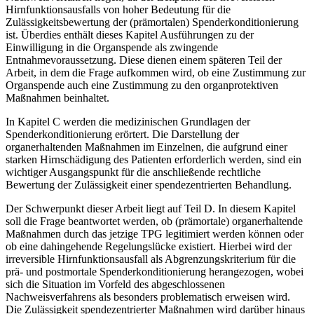
Hirnfunktionsausfalls von hoher Bedeutung für die
Zulässigkeitsbewertung der (prämortalen) Spenderkonditionierung
ist. Überdies enthält dieses Kapitel Ausführungen zu der
Einwilligung in die Organspende als zwingende
Entnahmevoraussetzung. Diese dienen einem späteren Teil der
Arbeit, in dem die Frage aufkommen wird, ob eine Zustimmung zur
Organspende auch eine Zustimmung zu den organprotektiven
Maßnahmen beinhaltet.
In Kapitel C werden die medizinischen Grundlagen der
Spenderkonditionierung erörtert. Die Darstellung der
organerhaltenden Maßnahmen im Einzelnen, die aufgrund einer
starken Hirnschädigung des Patienten erforderlich werden, sind ein
wichtiger Ausgangspunkt für die anschließende rechtliche
Bewertung der Zulässigkeit einer spendezentrierten Behandlung.
Der Schwerpunkt dieser Arbeit liegt auf Teil D. In diesem Kapitel
soll die Frage beantwortet werden, ob (prämortale) organerhaltende
Maßnahmen durch das jetzige TPG legitimiert werden können oder
ob eine dahingehende Regelungslücke existiert. Hierbei wird der
irreversible Hirnfunktionsausfall als Abgrenzungskriterium für die
prä- und postmortale Spenderkonditionierung herangezogen, wobei
sich die Situation im Vorfeld des abgeschlossenen
Nachweisverfahrens als besonders problematisch erweisen wird.
Die Zulässigkeit spendezentrierter Maßnahmen wird darüber hinaus