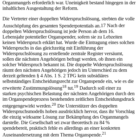
Organmangels erforderlich war. Uneinigkeit bestand hingegen in der
inhaltlichen Ausgestaltung der Reform.
Die Vertreter einer doppelten Widerspruchslösung, strebten die volle
Ausschöpfung des gesamten Spenderpotentials an.
17
Nach der
doppelten Widerspruchslösung ist jede Person ab dem 16.
Lebensjahr potentieller Organspender, sofern sie zu Lebzeiten
keinen Widerspruch erklärt hat. Wurde die Eintragung eines solchen
Widerspruchs in das gleichzeitig mit Einführung der
Widerspruchslösung zu erstellende zentrale Register versäumt,
sollen die nächsten Angehörigen befragt werden, ob ihnen ein
solcher Widerspruch bekannt ist. Die doppelte Widerspruchslösung
räumt den nächsten Angehörigen jedoch im Unterschied zu dem
derzeit geltenden § 4 Abs. 1 S. 2 TPG kein subsidiäres
selbstständiges Entscheidungsrecht zur Organspende ein, wie es die
18
19
erweiterte Zustimmungslösung
tut.
Dadurch soll einer zu
starken psychischen Belastung der nächsten Angehörigen durch den
im Organspendeprozess bestehenden zeitlichen Entscheidungsdruck
20
entgegengewirkt werden.
Die Unterstützer des doppelten
Widerspruchsmodells hoben ausdrücklich hervor, dass ihr Vorschlag
die einzig wirksame Lösung zur Bekämpfung des Organmangels
darstelle. Die Gesellschaft sei zwar theoretisch zu 84 %
spendebereit, praktisch fehle es allerdings an einer konkreten
21
Auseinandersetzung mit dem Thema Organspende.