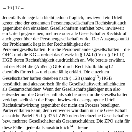
←16 |
17→
Jedenfalls
de lege lata
bleibt jedoch fraglich, inwieweit ein Urteil
gegen eine der genannten Personengesellschaften Rechtskraft auch
gegenüber den einzelnen Gesellschaftern entfaltet bzw. inwieweit
ein Urteil gegen einen, mehrere oder alle Gesellschafter Rechtskraft
auch gegenüber der Personengesellschaft wirkt. Der Ausgangspunkt
der Problematik liegt in der Rechtsfähigkeit der
Personengesellschaften. Für die Personenhandelsgesellschaften –​ die
OHG und die KG –​ ordnet das Gesetz in § 124 I (i.V.m. § 161 II)
HGB deren Rechtsfähigkeit ausdrücklich an. Wie bereits erwähnt,
hat der BGH die (Außen-​) GbR durch Rechtsfortbildung
12
ebenfalls für rechts-​ und parteifähig erklärt. Die einzelnen
13
Gesellschafter haften daneben nach § 128 (analog
) HGB
persönlich und akzessorisch für die Gesellschaftsverbindlichkeiten
als Gesamtschuldner. Wenn der Gesellschaftsgläubiger nun also
entweder nur die Gesellschaft als solche oder nur die Gesellschafter
verklagt, stellt sich die Frage, inwieweit das ergangene Urteil
Rechtskraftwirkung gegenüber der nicht am Prozess beteiligten
Partei entfalten kann; denn entweder war dann nur die Gesellschaft
als solche Partei i.S.d. § 325 I ZPO oder der einzelne Gesellschafter
bzw. mehrere Gesellschafter als Gesamtschuldner. Die ZPO sieht für
14
diese Fälle –​ jedenfalls ausdrücklich
–​ keine