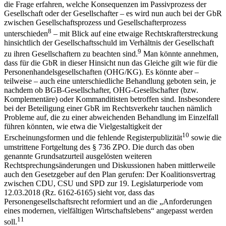
die Frage erfahren, welche Konsequenzen im Passivprozess der
Gesellschaft oder der Gesellschafter –​ es wird nun auch bei der GbR
zwischen Gesellschaftsprozess und Gesellschafterprozess
8
unterschieden
–​ mit Blick auf eine etwaige Rechtskrafterstreckung
hinsichtlich der Gesellschaftsschuld im Verhältnis der Gesellschaft
9
zu ihren Gesellschaftern zu beachten sind.
Man könnte annehmen,
dass für die GbR in dieser Hinsicht nun das Gleiche gilt wie für die
Personenhandelsgesellschaften (OHG/​KG). Es könnte aber –​
teilweise –​ auch eine unterschiedliche Behandlung geboten sein, je
nachdem ob BGB-​Gesellschafter, OHG-​Gesellschafter (bzw.
Komplementäre) oder Kommanditisten betroffen sind. Insbesondere
bei der Beteiligung einer GbR im Rechtsverkehr tauchen nämlich
Probleme auf, die zu einer abweichenden Behandlung im Einzelfall
führen könnten, wie etwa die Vielgestaltigkeit der
10
Erscheinungsformen und die fehlende Registerpublizität
sowie die
umstrittene Fortgeltung des § 736 ZPO. Die durch das oben
genannte Grundsatzurteil ausgelösten weiteren
Rechtsprechungsänderungen und Diskussionen haben mittlerweile
auch den Gesetzgeber auf den Plan gerufen: Der Koalitionsvertrag
zwischen CDU, CSU und SPD zur 19. Legislaturperiode vom
12.03.2018 (Rz. 6162-​6165) sieht vor, dass das
Personengesellschaftsrecht reformiert und an die „Anforderungen
eines modernen, vielfältigen Wirtschaftslebens“ angepasst werden
11
soll.