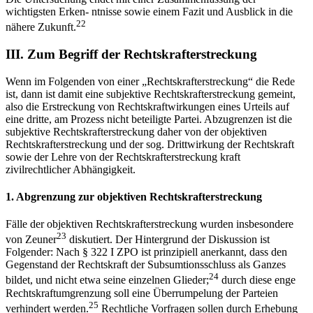
wichtigsten Erken-​ ntnisse sowie einem Fazit und Ausblick in die
22
nähere Zukunft.
III.
Zum Begriff der Rechtskrafterstreckung
Wenn im Folgenden von einer „Rechtskrafterstreckung“ die Rede
ist, dann ist damit eine subjektive Rechtskrafterstreckung gemeint,
also die Erstreckung von Rechtskraftwirkungen eines Urteils auf
eine dritte, am Prozess nicht beteiligte Partei. Abzugrenzen ist die
subjektive Rechtskrafterstreckung daher von der objektiven
Rechtskrafterstreckung und der sog. Drittwirkung der Rechtskraft
sowie der Lehre von der Rechtskrafterstreckung kraft
zivilrechtlicher Abhängigkeit.
1.
Abgrenzung zur objektiven Rechtskrafterstreckung
Fälle der objektiven Rechtskrafterstreckung wurden insbesondere
23
von
Zeuner
diskutiert. Der Hintergrund der Diskussion ist
Folgender: Nach § 322 I ZPO ist prinzipiell anerkannt, dass den
Gegenstand der Rechtskraft der Subsumtionsschluss als Ganzes
24
bildet, und nicht etwa seine einzelnen Glieder;
durch diese enge
Rechtskraftumgrenzung soll eine Überrumpelung der Parteien
25
verhindert werden.
Rechtliche Vorfragen sollen durch Erhebung