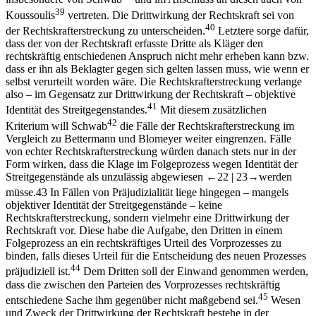
39
Koussoulis
vertreten. Die Drittwirkung der Rechtskraft sei von
40
der Rechtskrafterstreckung zu unterscheiden.
Letztere sorge dafür,
dass der von der Rechtskraft erfasste Dritte als Kläger den
rechtskräftig entschiedenen Anspruch nicht mehr erheben kann bzw.
dass er ihn als Beklagter gegen sich gelten lassen muss, wie wenn er
selbst verurteilt worden wäre. Die Rechtskrafterstreckung verlange
also –​ im Gegensatz zur Drittwirkung der Rechtskraft –​ objektive
41
Identität des Streitgegenstandes.
Mit diesem zusätzlichen
42
Kriterium will
Schwab
die Fälle der Rechtskrafterstreckung im
Vergleich zu
Bettermann
und
Blomeyer
weiter eingrenzen. Fälle
von echter Rechtskrafterstreckung würden danach stets nur in der
Form wirken, dass die Klage im Folgeprozess wegen Identität der
Streitgegenstände als unzulässig abgewiesen
←22 |
23→
werden
müsse.
43
In Fällen von Präjudizialität liege hingegen –​ mangels
objektiver Identität der Streitgegenstände –​ keine
Rechtskrafterstreckung, sondern vielmehr eine Drittwirkung der
Rechtskraft vor. Diese habe die Aufgabe, den Dritten in einem
Folgeprozess an ein rechtskräftiges Urteil des Vorprozesses zu
binden, falls dieses Urteil für die Entscheidung des neuen Prozesses
44
präjudiziell ist.
Dem Dritten soll der Einwand genommen werden,
dass die zwischen den Parteien des Vorprozesses rechtskräftig
45
entschiedene Sache ihm gegenüber nicht maßgebend sei.
Wesen
und Zweck der Drittwirkung der Rechtskraft bestehe in der