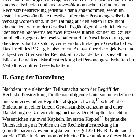
anders entschieden und aus prozessökonomischen Gründen eine
Rechtskrafterstreckung jedenfalls dann angenommen, wenn im
ersten Prozess sämtliche Gesellschafter einer Personengesellschaft
verklagt worden sind. In der Tat mag auf den ersten Blick nicht
einleuchten, warum der Gesellschaftsgläubiger hinsichtlich eines
identischen Sachverhaltes zwei Prozesse führen können soll: zuerst
unmittelbar gegen die Gesellschafter und im Anschluss daran gegen
die Gesellschaft als solche, vertreten durch ebenjene Gesellschafter.
Das Urteil des BGH gibt also erneut Anlass, über die objektiven und
subjektiven Grenzen der Rechtskraft nachzudenken –​ speziell mit
Blick auf eine Rechtskrafterstreckung bei Personengesellschaften im
Verhältnis zu ihren Gesellschaftern.
II.
Gang der Darstellung
Nachdem im einleitenden Teil zunächst noch der Begriff der
Rechtskrafterstreckung für die nachfolgende Untersuchung definiert
19
und von verwandten Begriffen abgegrenzt wird,
schließt die
Einleitung mit einer kurzen Gegenstandsbegrenzung und einer
Darstellung der Untersuchungsmethode. Der Hauptteil besteht im
20
Wesentlichen aus zwei Kapiteln. Im ersten Kapitel
beginnt die
Untersuchung mit Problemen der Rechtskrafterstreckung im
(unmittelbaren) Anwendungsbereich des § 129 I HGB. Untersucht
werden Fälle, in denen womöglich eine Einschränkung dieser Norm