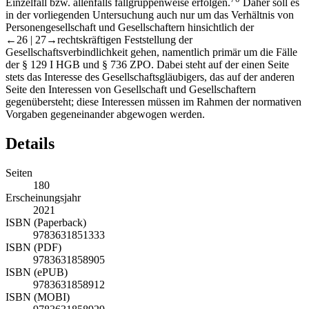
Einzelfall bzw. allenfalls fallgruppenweise erfolgen.
Daher soll es
in der vorliegenden Untersuchung auch nur um das Verhältnis von
Personengesellschaft und Gesellschaftern hinsichtlich der
←26 |
27→
rechtskräftigen Feststellung der
Gesellschaftsverbindlichkeit gehen, namentlich primär um die Fälle
der § 129 I HGB und § 736 ZPO. Dabei steht auf der einen Seite
stets das Interesse des Gesellschaftsgläubigers, das auf der anderen
Seite den Interessen von Gesellschaft und Gesellschaftern
gegenübersteht; diese Interessen müssen im Rahmen der normativen
Vorgaben gegeneinander abgewogen werden.
Details
Seiten
180
Erscheinungsjahr
2021
ISBN (Paperback)
9783631851333
ISBN (PDF)
9783631858905
ISBN (ePUB)
9783631858912
ISBN (MOBI)