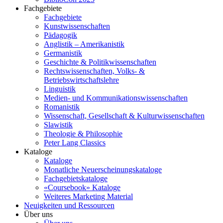
Fachgebiete
Fachgebiete
Kunstwissenschaften
Pädagogik
Anglistik – Amerikanistik
Germanistik
Geschichte & Politikwissenschaften
Rechtswissenschaften, Volks- &
Betriebswirtschaftslehre
Linguistik
Medien- und Kommunikationswissenschaften
Romanistik
Wissenschaft, Gesellschaft & Kulturwissenschaften
Slawistik
Theologie & Philosophie
Peter Lang Classics
Kataloge
Kataloge
Monatliche Neuerscheinungskataloge
Fachgebietskataloge
«Coursebook» Kataloge
Weiteres Marketing Material
Neuigkeiten und Ressourcen
Über uns