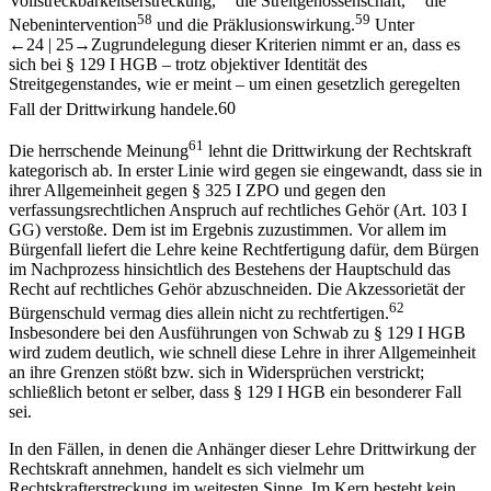
Vollstreckbarkeitserstreckung,
die Streitgenossenschaft,
die
58
59
Nebenintervention
und die Präklusionswirkung.
Unter
←24 |
25→
Zugrundelegung dieser Kriterien nimmt er an, dass es
sich bei § 129 I HGB –​ trotz objektiver Identität des
Streitgegenstandes, wie er meint –​ um einen gesetzlich geregelten
Fall der Drittwirkung handele.
60
61
Die herrschende Meinung
lehnt die Drittwirkung der Rechtskraft
kategorisch ab. In erster Linie wird gegen sie eingewandt, dass sie in
ihrer Allgemeinheit gegen § 325 I ZPO und gegen den
verfassungsrechtlichen Anspruch auf rechtliches Gehör (Art. 103 I
GG) verstoße. Dem ist im Ergebnis zuzustimmen. Vor allem im
Bürgenfall liefert die Lehre keine Rechtfertigung dafür, dem Bürgen
im Nachprozess hinsichtlich des Bestehens der Hauptschuld das
Recht auf rechtliches Gehör abzuschneiden. Die Akzessorietät der
62
Bürgenschuld vermag dies allein nicht zu rechtfertigen.
Insbesondere bei den Ausführungen von
Schwab
zu § 129 I HGB
wird zudem deutlich, wie schnell diese Lehre in ihrer Allgemeinheit
an ihre Grenzen stößt bzw. sich in Widersprüchen verstrickt;
schließlich betont er selber, dass § 129 I HGB ein besonderer Fall
sei.
In den Fällen, in denen die Anhänger dieser Lehre Drittwirkung der
Rechtskraft annehmen, handelt es sich vielmehr um
Rechtskrafterstreckung im weitesten Sinne. Im Kern besteht kein