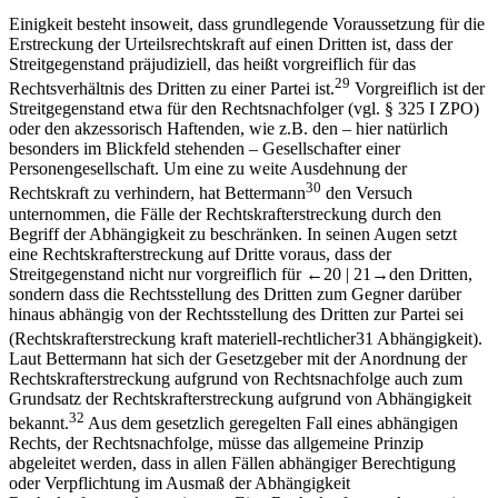
Einigkeit besteht insoweit, dass grundlegende Voraussetzung für die
Erstreckung der Urteilsrechtskraft auf einen Dritten ist, dass der
Streitgegenstand präjudiziell, das heißt vorgreiflich für das
29
Rechtsverhältnis des Dritten zu einer Partei ist.
Vorgreiflich ist der
Streitgegenstand etwa für den Rechtsnachfolger (vgl. § 325 I ZPO)
oder den akzessorisch Haftenden, wie z.B. den –​ hier natürlich
besonders im Blickfeld stehenden –​ Gesellschafter einer
Personengesellschaft. Um eine zu weite Ausdehnung der
30
Rechtskraft zu verhindern, hat
Bettermann
den Versuch
unternommen, die Fälle der Rechtskrafterstreckung durch den
Begriff der Abhängigkeit zu beschränken. In seinen Augen setzt
eine Rechtskrafterstreckung auf Dritte voraus, dass der
Streitgegenstand nicht nur vorgreiflich für
←20 |
21→
den Dritten,
sondern dass die Rechtsstellung des Dritten zum Gegner darüber
hinaus abhängig von der Rechtsstellung des Dritten zur Partei sei
(Rechtskrafterstreckung kraft materiell-​rechtlicher
31
Abhängigkeit).
Laut
Bettermann
hat sich der Gesetzgeber mit der Anordnung der
Rechtskrafterstreckung aufgrund von Rechtsnachfolge auch zum
Grundsatz der Rechtskrafterstreckung aufgrund von Abhängigkeit
32
bekannt.
Aus dem gesetzlich geregelten Fall eines abhängigen
Rechts, der Rechtsnachfolge, müsse das allgemeine Prinzip
abgeleitet werden, dass in allen Fällen abhängiger Berechtigung
oder Verpflichtung im Ausmaß der Abhängigkeit