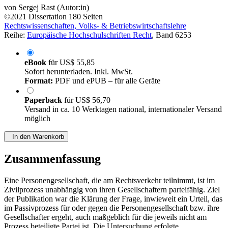
von
Sergej Rast (Autor:in)
©2021
Dissertation
180 Seiten
Rechtswissenschaften, Volks- & Betriebswirtschaftslehre
Reihe:
Europäische Hochschulschriften Recht
, Band 6253
eBook
für
US$ 55,85
Sofort herunterladen. Inkl. MwSt.
Format:
PDF und ePUB – für alle Geräte
Paperback
für
US$ 56,70
Versand in ca. 10 Werktagen national, internationaler Versand
möglich
In den Warenkorb
Zusammenfassung
Eine Personengesellschaft, die am Rechtsverkehr teilnimmt, ist im
Zivilprozess unabhängig von ihren Gesellschaftern parteifähig. Ziel
der Publikation war die Klärung der Frage, inwieweit ein Urteil, das
im Passivprozess für oder gegen die Personengesellschaft bzw. ihre
Gesellschafter ergeht, auch maßgeblich für die jeweils nicht am
Prozess beteiligte Partei ist. Die Untersuchung erfolgte