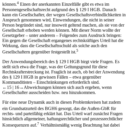
4
können.
Einen der anerkannten Einzelfälle gibt es etwa im
Personengesellschaftsrecht aufgrund des § 129 I HGB. Danach
kann ein Gesellschafter, der wegen Gesellschaftsverbindlichkeiten in
Anspruch genommen wird, Einwendungen, die nicht in seiner
Person begründet sind, nur insoweit geltend machen, als sie von der
Gesellschaft erhoben werden können. Mit dieser Norm wollte der
Gesetzgeber –​ unter anderem –​ Folgendes zum Ausdruck bringen:
Ein gegen die Gesellschaft ergangenes rechtskräftiges Urteil hat die
Wirkung, dass die Gesellschaftsschuld als solche auch den
5
Gesellschaftern gegenüber festgestellt ist.
Der Anwendungsbereich des § 129 I HGB birgt viele Fragen. Es
stellt sich etwa die Frage, was der Geltungsgrund für diese
Rechtskrafterstreckung ist. Fraglich ist auch, ob bei der Anwendung
des § 129 I HGB in gewissen Fällen –​ etwa gegenüber
Kommanditisten –​ Einschränkungen erforderlich sind.
←15 |
16→
Abweichungen können sich auch ergeben, wenn
Gesellschafter ausscheiden bzw. neu hinzukommen.
Für eine neue Dynamik auch in diesen Problemkreisen hat zudem
ein Grundsatzurteil des BGH
6
gesorgt, das die Außen-​GbR für
rechts-​ und parteifähig erklärt hat. Das Urteil warf zunächst Fragen
hinsichtlich allgemeiner, haftungsrechtlicher und prozessrechtlicher
7
Konsequenzen auf.
Verhältnismäßig wenig Beachtung hat dabei