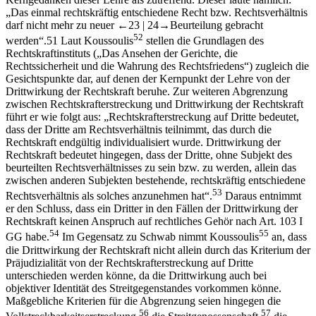
„Das einmal rechtskräftig entschiedene Recht bzw. Rechtsverhältnis
darf nicht mehr zu neuer
←23 |
24→
Beurteilung gebracht
52
werden“.
51
Laut
Koussoulis
stellen die Grundlagen des
Rechtskraftinstituts („Das Ansehen der Gerichte, die
Rechtssicherheit und die Wahrung des Rechtsfriedens“) zugleich die
Gesichtspunkte dar, auf denen der Kernpunkt der Lehre von der
Drittwirkung der Rechtskraft beruhe. Zur weiteren Abgrenzung
zwischen Rechtskrafterstreckung und Drittwirkung der Rechtskraft
führt er wie folgt aus: „Rechtskrafterstreckung auf Dritte bedeutet,
dass der Dritte am Rechtsverhältnis teilnimmt, das durch die
Rechtskraft endgültig individualisiert wurde. Drittwirkung der
Rechtskraft bedeutet hingegen, dass der Dritte, ohne Subjekt des
beurteilten Rechtsverhältnisses zu sein bzw. zu werden, allein das
zwischen anderen Subjekten bestehende, rechtskräftig entschiedene
53
Rechtsverhältnis als solches anzunehmen hat“.
Daraus entnimmt
er den Schluss, dass ein Dritter in den Fällen der Drittwirkung der
Rechtskraft keinen Anspruch auf rechtliches Gehör nach Art. 103 I
54
55
GG habe.
Im Gegensatz zu
Schwab
nimmt
Koussoulis
an, dass
die Drittwirkung der Rechtskraft nicht allein durch das Kriterium der
Präjudizialität von der Rechtskrafterstreckung auf Dritte
unterschieden werden könne, da die Drittwirkung auch bei
objektiver Identität des Streitgegenstandes vorkommen könne.
Maßgebliche Kriterien für die Abgrenzung seien hingegen die
56
57