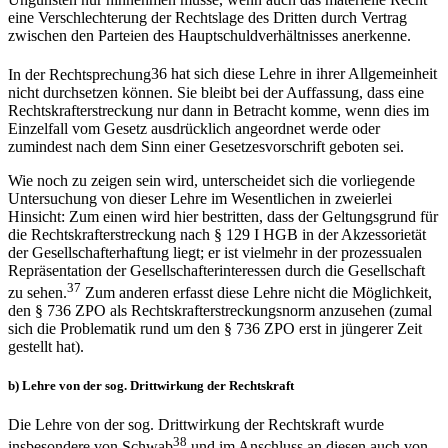
eine Verschlechterung der Rechtslage des Dritten durch Vertrag
zwischen den Parteien des Hauptschuldverhältnisses anerkenne.
In der Rechtsprechung
36
hat sich diese Lehre in ihrer Allgemeinheit
nicht durchsetzen können. Sie bleibt bei der Auffassung, dass eine
Rechtskrafterstreckung nur dann in Betracht komme, wenn dies im
Einzelfall vom Gesetz ausdrücklich angeordnet werde oder
zumindest nach dem Sinn einer Gesetzesvorschrift geboten sei.
Wie noch zu zeigen sein wird, unterscheidet sich die vorliegende
Untersuchung von dieser Lehre im Wesentlichen in zweierlei
Hinsicht: Zum einen wird hier bestritten, dass der Geltungsgrund für
die Rechtskrafterstreckung nach § 129 I HGB in der Akzessorietät
der Gesellschafterhaftung liegt; er ist vielmehr in der prozessualen
Repräsentation der Gesellschafterinteressen durch die Gesellschaft
37
zu sehen.
Zum anderen erfasst diese Lehre nicht die Möglichkeit,
den § 736 ZPO als Rechtskrafterstreckungsnorm anzusehen (zumal
sich die Problematik rund um den § 736 ZPO erst in jüngerer Zeit
gestellt hat).
b)
Lehre von der sog. Drittwirkung der Rechtskraft
Die Lehre von der sog. Drittwirkung der Rechtskraft wurde
38
insbesondere von
Schwab
und im Anschluss an diesen auch von