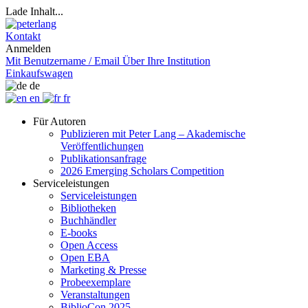
Lade Inhalt...
Kontakt
Anmelden
Mit Benutzername / Email
Über Ihre Institution
Einkaufswagen
de
en
fr
Für Autoren
Publizieren mit Peter Lang – Akademische
Veröffentlichungen
Publikationsanfrage
2026 Emerging Scholars Competition
Serviceleistungen
Serviceleistungen
Bibliotheken
Buchhändler
E-books
Open Access
Open EBA
Marketing & Presse
Probeexemplare
Veranstaltungen
BiblioCon 2025