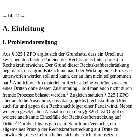
←14 |
15→
A.
Einleitung
I.
Problemdarstellung
Aus § 325 I ZPO ergibt sich der Grundsatz, dass ein Urteil nur
zwischen den beiden Parteien des Rechtsstreits (
inter partes
) in
Rechtskraft erwächst. Der Grund dieser Rechtskraftbeschränkung
liegt darin, dass grundsätzlich niemand der Wirkung eines Prozesses
unterworfen werden soll und kann, der an ihm nicht teilgenommen
1
hat.
Ähnlich wie im materiellen Recht –​ keine Verträge zulasten
eines Dritten ohne dessen Zustimmung –​ soll man auch nicht durch
2
fremde Prozesse belastet werden.
Zugleich statuiert § 325 I ZPO
aber auch die Ausnahme, dass das (objektiv) rechtskräftige Urteil
auch für und gegen den Rechtsnachfolger einer Partei wirkt. Neben
weiteren gesetzlichen Ausnahmen in den §§ 326 f. ZPO gibt es
weitere anerkannte Einzelfälle der Rechtskrafterstreckung auf
3
Dritte.
Darüber hinaus gab es im Schrifttum Versuche, ein
allgemeines Prinzip der Rechtskrafterstreckung auf Dritte zu
entwickeln, diese Lehren haben sich aber nicht durchsetzen