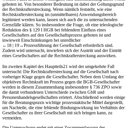
geboten ist. Von besonderer Bedeutung ist dabei der Geltungsgrund
der Rechtskrafterstreckung. Wenn nämlich feststeht, wie eine
Rechtskrafterstreckung im (unmittelbaren) Anwendungsbereich
legitimiert werden kann, lassen sich auch die zu untersuchenden
Grenzfälle klären. So insbesondere die Frage, ob eine teleologische
Reduktion des § 129 I HGB bei fehlendem Einfluss eines
Gesellschafters auf den Gesellschaftsprozess geboten ist und
inwieweit Einschränkungen bei unredlicher
←18 |
19→
Prozessführung der Gesellschaft erforderlich sind.
Zudem wird untersucht, inwiefern sich der Austritt und der Eintritt
eines Gesellschafters auf die Rechtskrafterstreckung auswirken.
Im zweiten Kapitel des Hauptteils
21
wird der umgekehrte Fall
untersucht: Die Rechtskrafterstreckung auf die Gesellschaft nach
vorheriger Klage gegen die Gesellschafter. Neben dem Umfang der
objektiven Rechtskraft im Prozess gegen die BGB-​Gesellschafter
werden in diesem Zusammenhang insbesondere § 736 ZPO sowie
die damit verbundenen Unterschiede zwischen GbR und
Personenhandelsgesellschaften erörtert. Abschließend werden einige
für die Beratungspraxis wichtige prozesstaktische Mittel dargestellt,
um Nachteile, die eine fehlende Bindungswirkung im Verhältnis der
Gesellschafter zu ihrer Gesellschaft mit sich bringen kann, zu
vermeiden.
Die Untersuchung endet mit einer Zusammenfassung der