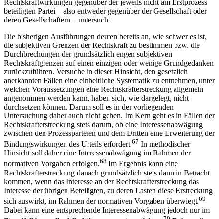
Rechtskraftwirkungen gegenüber der jeweils nicht am Erstprozess
beteiligten Partei –​ also entweder gegenüber der Gesellschaft oder
deren Gesellschaftern –​ untersucht.
Die bisherigen Ausführungen deuten bereits an, wie schwer es ist,
die subjektiven Grenzen der Rechtskraft zu bestimmen bzw. die
Durchbrechungen der grundsätzlich engen subjektiven
Rechtskraftgrenzen auf einen einzigen oder wenige Grundgedanken
zurückzuführen. Versuche in dieser Hinsicht, den gesetzlich
anerkannten Fällen eine einheitliche Systematik zu entnehmen, unter
welchen Voraussetzungen eine Rechtskrafterstreckung allgemein
angenommen werden kann, haben sich, wie dargelegt, nicht
durchsetzen können. Darum soll es in der vorliegenden
Untersuchung daher auch nicht gehen. Im Kern geht es in Fällen der
Rechtskrafterstreckung stets darum, ob eine Interessenabwägung
zwischen den Prozessparteien und dem Dritten eine Erweiterung der
67
Bindungswirkungen des Urteils erfordert.
In methodischer
Hinsicht soll daher eine Interessenabwägung im Rahmen der
68
normativen Vorgaben erfolgen.
Im Ergebnis kann eine
Rechtskrafterstreckung danach grundsätzlich stets dann in Betracht
kommen, wenn das Interesse an der Rechtskrafterstreckung das
Interesse der übrigen Beteiligten, zu deren Lasten diese Erstreckung
69
sich auswirkt, im Rahmen der normativen Vorgaben überwiegt.
Dabei kann eine entsprechende Interessenabwägung jedoch nur im
70