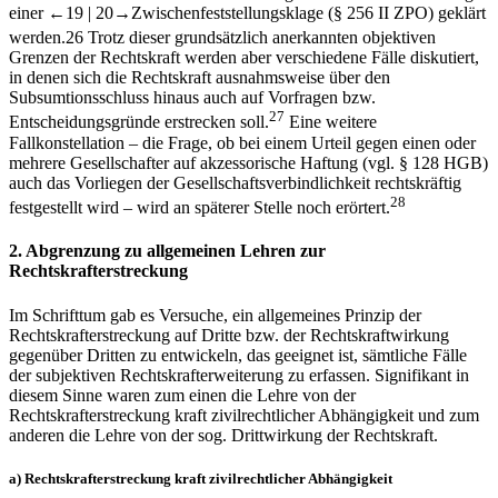
einer
←19 |
20→
Zwischenfeststellungsklage (§ 256 II ZPO) geklärt
werden.
26
Trotz dieser grundsätzlich anerkannten objektiven
Grenzen der Rechtskraft werden aber verschiedene Fälle diskutiert,
in denen sich die Rechtskraft ausnahmsweise über den
Subsumtionsschluss hinaus auch auf Vorfragen bzw.
27
Entscheidungsgründe erstrecken soll.
Eine weitere
Fallkonstellation –​ die Frage, ob bei einem Urteil gegen einen oder
mehrere Gesellschafter auf akzessorische Haftung (vgl. § 128 HGB)
auch das Vorliegen der Gesellschaftsverbindlichkeit rechtskräftig
28
festgestellt wird –​ wird an späterer Stelle noch erörtert.
2.
Abgrenzung zu allgemeinen Lehren zur
Rechtskrafterstreckung
Im Schrifttum gab es Versuche, ein allgemeines Prinzip der
Rechtskrafterstreckung auf Dritte bzw. der Rechtskraftwirkung
gegenüber Dritten zu entwickeln, das geeignet ist, sämtliche Fälle
der subjektiven Rechtskrafterweiterung zu erfassen. Signifikant in
diesem Sinne waren zum einen die Lehre von der
Rechtskrafterstreckung kraft zivilrechtlicher Abhängigkeit und zum
anderen die Lehre von der sog. Drittwirkung der Rechtskraft.
a)
Rechtskrafterstreckung kraft zivilrechtlicher Abhängigkeit