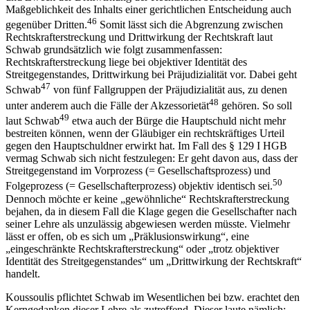
Maßgeblichkeit des Inhalts einer gerichtlichen Entscheidung auch
46
gegenüber Dritten.
Somit lässt sich die Abgrenzung zwischen
Rechtskrafterstreckung und Drittwirkung der Rechtskraft laut
Schwab
grundsätzlich wie folgt zusammenfassen:
Rechtskrafterstreckung liege bei objektiver Identität des
Streitgegenstandes, Drittwirkung bei Präjudizialität vor. Dabei geht
47
Schwab
von fünf Fallgruppen der Präjudizialität aus, zu denen
48
unter anderem auch die Fälle der Akzessorietät
gehören. So soll
49
laut
Schwab
etwa auch der Bürge die Hauptschuld nicht mehr
bestreiten können, wenn der Gläubiger ein rechtskräftiges Urteil
gegen den Hauptschuldner erwirkt hat. Im Fall des § 129 I HGB
vermag
Schwab
sich nicht festzulegen: Er geht davon aus, dass der
Streitgegenstand im Vorprozess (= Gesellschaftsprozess) und
50
Folgeprozess (= Gesellschafterprozess) objektiv identisch sei.
Dennoch möchte er keine „gewöhnliche“ Rechtskrafterstreckung
bejahen, da in diesem Fall die Klage gegen die Gesellschafter nach
seiner Lehre als unzulässig abgewiesen werden müsste. Vielmehr
lässt er offen, ob es sich um „Präklusionswirkung“, eine
„eingeschränkte Rechtskrafterstreckung“ oder „trotz objektiver
Identität des Streitgegenstandes“ um „Drittwirkung der Rechtskraft“
handelt.
Koussoulis
pflichtet
Schwab
im Wesentlichen bei bzw. erachtet den
Kerngedanken dieser Lehre als zutreffend. Dieser laute nämlich: