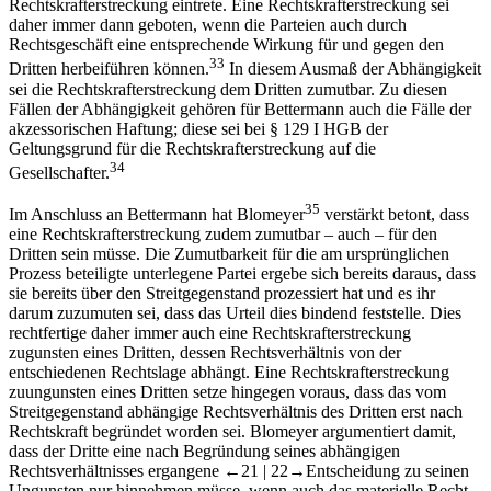
Rechtskrafterstreckung eintrete. Eine Rechtskrafterstreckung sei
daher immer dann geboten, wenn die Parteien auch durch
Rechtsgeschäft eine entsprechende Wirkung für und gegen den
33
Dritten herbeiführen können.
In diesem Ausmaß der Abhängigkeit
sei die Rechtskrafterstreckung dem Dritten zumutbar. Zu diesen
Fällen der Abhängigkeit gehören für
Bettermann
auch die Fälle der
akzessorischen Haftung; diese sei bei § 129 I HGB der
Geltungsgrund für die Rechtskrafterstreckung auf die
34
Gesellschafter.
35
Im Anschluss an
Bettermann
hat
Blomeyer
verstärkt betont, dass
eine Rechtskrafterstreckung zudem zumutbar –​ auch –​ für den
Dritten sein müsse. Die Zumutbarkeit für die am ursprünglichen
Prozess beteiligte unterlegene Partei ergebe sich bereits daraus, dass
sie bereits über den Streitgegenstand prozessiert hat und es ihr
darum zuzumuten sei, dass das Urteil dies bindend feststelle. Dies
rechtfertige daher immer auch eine Rechtskrafterstreckung
zugunsten eines Dritten, dessen Rechtsverhältnis von der
entschiedenen Rechtslage abhängt. Eine Rechtskrafterstreckung
zuungunsten eines Dritten setze hingegen voraus, dass das vom
Streitgegenstand abhängige Rechtsverhältnis des Dritten erst nach
Rechtskraft begründet worden sei.
Blomeyer
argumentiert damit,
dass der Dritte eine nach Begründung seines abhängigen
Rechtsverhältnisses ergangene
←21 |
22→
Entscheidung zu seinen
Ungunsten nur hinnehmen müsse, wenn auch das materielle Recht