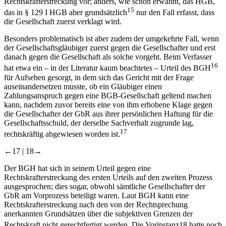
Rechtskrafterstreckung vor; anders, wie schon erwähnt, das HGB,
15
das in § 129 I HGB aber grundsätzlich
nur den Fall erfasst, dass
die Gesellschaft zuerst verklagt wird.
Besonders problematisch ist aber zudem der umgekehrte Fall, wenn
der Gesellschaftsgläubiger zuerst gegen die Gesellschafter und erst
danach gegen die Gesellschaft als solche vorgeht. Beim Verfasser
16
hat etwa ein –​ in der Literatur kaum beachtetes –​ Urteil des BGH
für Aufsehen gesorgt, in dem sich das Gericht mit der Frage
auseinandersetzen musste, ob ein Gläubiger einen
Zahlungsanspruch gegen eine BGB-​Gesellschaft geltend machen
kann, nachdem zuvor bereits eine von ihm erhobene Klage gegen
die Gesellschafter der GbR aus ihrer persönlichen Haftung für die
Gesellschaftsschuld, der derselbe Sachverhalt zugrunde lag,
17
rechtskräftig abgewiesen worden ist.
←17 |
18→
Der BGH hat sich in seinem Urteil gegen eine
Rechtskrafterstreckung des ersten Urteils auf den zweiten Prozess
ausgesprochen; dies sogar, obwohl sämtliche Gesellschafter der
GbR am Vorprozess beteiligt waren. Laut BGH kann eine
Rechtskrafterstreckung nach den von der Rechtsprechung
anerkannten Grundsätzen über die subjektiven Grenzen der
Rechtskraft nicht gerechtfertigt werden. Die Vorinstanz
18
hatte noch