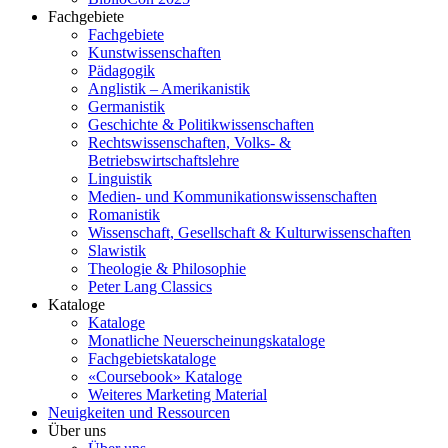
Fachgebiete
Fachgebiete
Kunstwissenschaften
Pädagogik
Anglistik – Amerikanistik
Germanistik
Geschichte & Politikwissenschaften
Rechtswissenschaften, Volks- &
Betriebswirtschaftslehre
Linguistik
Medien- und Kommunikationswissenschaften
Romanistik
Wissenschaft, Gesellschaft & Kulturwissenschaften
Slawistik
Theologie & Philosophie
Peter Lang Classics
Kataloge
Kataloge
Monatliche Neuerscheinungskataloge
Fachgebietskataloge
«Coursebook» Kataloge
Weiteres Marketing Material
Neuigkeiten und Ressourcen
Über uns