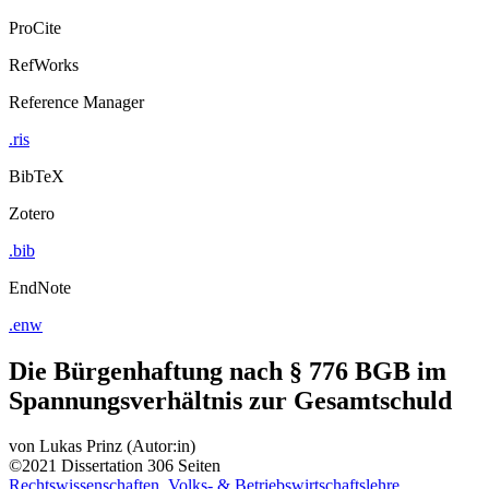
ProCite
RefWorks
Reference Manager
.ris
BibTeX
Zotero
.bib
EndNote
.enw
Die Bürgenhaftung nach § 776 BGB im
Spannungsverhältnis zur Gesamtschuld
von
Lukas Prinz (Autor:in)
©2021
Dissertation
306 Seiten
Rechtswissenschaften, Volks- & Betriebswirtschaftslehre