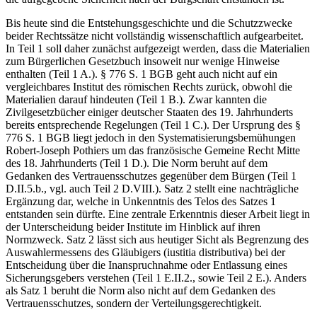
Bis heute sind die Entstehungsgeschichte und die Schutzzwecke
beider Rechtssätze nicht vollständig wissenschaftlich aufgearbeitet.
In Teil 1 soll daher zunächst aufgezeigt werden, dass die Materialien
zum Bürgerlichen Gesetzbuch insoweit nur wenige Hinweise
enthalten (Teil 1 A.). § 776 S. 1 BGB geht auch nicht auf ein
vergleichbares Institut des römischen Rechts zurück, obwohl die
Materialien darauf hindeuten (Teil 1 B.). Zwar kannten die
Zivilgesetzbücher einiger deutscher Staaten des 19. Jahrhunderts
bereits entsprechende Regelungen (Teil 1 C.). Der Ursprung des §
776 S. 1 BGB liegt jedoch in den Systematisierungsbemühungen
Robert-​Joseph Pothiers
um das französische Gemeine Recht Mitte
des 18. Jahrhunderts (Teil 1 D.). Die Norm beruht auf dem
Gedanken des Vertrauensschutzes gegenüber dem Bürgen (Teil 1
D.II.5.b., vgl. auch Teil 2 D.VIII.). Satz 2 stellt eine nachträgliche
Ergänzung dar, welche in Unkenntnis des Telos des Satzes 1
entstanden sein dürfte. Eine zentrale Erkenntnis dieser Arbeit liegt in
der Unterscheidung beider Institute im Hinblick auf ihren
Normzweck. Satz 2 lässt sich aus heutiger Sicht als Begrenzung des
Auswahlermessens des Gläubigers (iustitia distributiva) bei der
Entscheidung über die Inanspruchnahme oder Entlassung eines
Sicherungsgebers verstehen (Teil 1 E.II.2., sowie Teil 2 E.). Anders
als Satz 1 beruht die Norm also nicht auf dem Gedanken des
Vertrauensschutzes, sondern der Verteilungsgerechtigkeit.