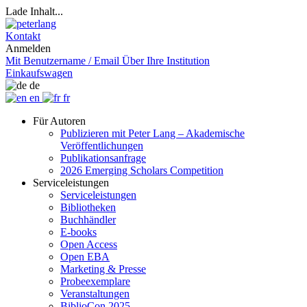
Lade Inhalt...
Kontakt
Anmelden
Mit Benutzername / Email
Über Ihre Institution
Einkaufswagen
de
en
fr
Für Autoren
Publizieren mit Peter Lang – Akademische
Veröffentlichungen
Publikationsanfrage
2026 Emerging Scholars Competition
Serviceleistungen
Serviceleistungen
Bibliotheken
Buchhändler
E-books
Open Access
Open EBA
Marketing & Presse
Probeexemplare
Veranstaltungen
BiblioCon 2025