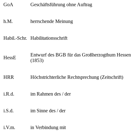
GoA
Geschäftsführung ohne Auftrag
h.M.
herrschende Meinung
Habil.-​Schr.
Habilitationsschrift
Entwurf des BGB für das Großherzogthum Hessen
HessE
(1853)
HRR
Höchstrichterliche Rechtsprechung (Zeitschrift)
i.R.d.
im Rahmen des /​ der
i.S.d.
im Sinne des /​ der
i.V.m.
in Verbindung mit