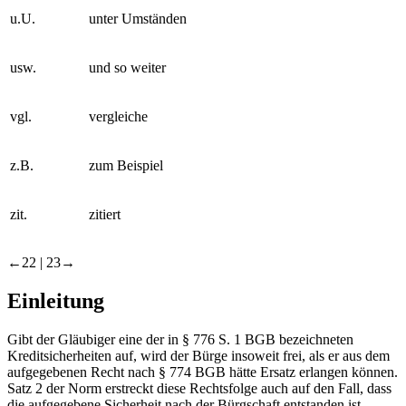
u.U.
unter Umständen
usw.
und so weiter
vgl.
vergleiche
z.B.
zum Beispiel
zit.
zitiert
←22 |
23→
Einleitung
Gibt der Gläubiger eine der in § 776 S. 1 BGB bezeichneten
Kreditsicherheiten auf, wird der Bürge insoweit frei, als er aus dem
aufgegebenen Recht nach § 774 BGB hätte Ersatz erlangen können.
Satz 2 der Norm erstreckt diese Rechtsfolge auch auf den Fall, dass
die aufgegebene Sicherheit nach der Bürgschaft entstanden ist.