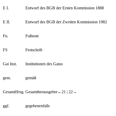
E I.
Entwurf des BGB der Ersten Kommission 1888
E II.
Entwurf des BGB der Zweiten Kommission 1982
Fn.
Fußnote
FS
Festschrift
Gai Inst.
Institutionen des Gaius
gem.
gemäß
GesamtHrsg.
Gesamtherausgeber
←21 |
22→
ggf.
gegebenenfalls