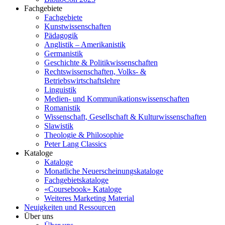
Fachgebiete
Fachgebiete
Kunstwissenschaften
Pädagogik
Anglistik – Amerikanistik
Germanistik
Geschichte & Politikwissenschaften
Rechtswissenschaften, Volks- &
Betriebswirtschaftslehre
Linguistik
Medien- und Kommunikationswissenschaften
Romanistik
Wissenschaft, Gesellschaft & Kulturwissenschaften
Slawistik
Theologie & Philosophie
Peter Lang Classics
Kataloge
Kataloge
Monatliche Neuerscheinungskataloge
Fachgebietskataloge
«Coursebook» Kataloge
Weiteres Marketing Material
Neuigkeiten und Ressourcen
Über uns