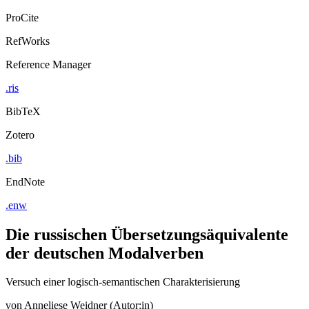
ProCite
RefWorks
Reference Manager
.ris
BibTeX
Zotero
.bib
EndNote
.enw
Die russischen Übersetzungsäquivalente
der deutschen Modalverben
Versuch einer logisch-semantischen Charakterisierung
von
Anneliese Weidner (Autor:in)