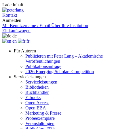
Lade Inhalt...
Kontakt
Anmelden
Mit Benutzername / Email
Über Ihre Institution
Einkaufswagen
de
en
fr
Für Autoren
Publizieren mit Peter Lang – Akademische
Veröffentlichungen
Publikationsanfrage
2026 Emerging Scholars Competition
Serviceleistungen
Serviceleistungen
Bibliotheken
Buchhändler
E-books
Open Access
Open EBA
Marketing & Presse
Probeexemplare
Veranstaltungen
BiblioCon 2025