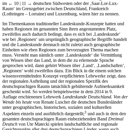
im
← 10 | 11 →
deutschen Südwesten oder der ‚Saar-Lor-Lux-
Raum‘ im Grenzgebiet zwischen Deutschland, Frankreich
(Lothringen – Lorraine) und Luxemburg, wären hier zu nennen.
Im Themenkanon traditioneller Landeskunde-Konzepte hatten und
haben Regionen im genannten Sinn ihren angestammten Platz,
zweifellos auch dadurch bedingt, dass es sich bei ‚Landeskunde‘
wie bei ‚Regionen‘ um ursprünglich geographische Begriffe handelt
und die Landeskunde demnach nicht zuletzt auch geographische
Einheiten wie eben Regionen zum bevorzugten Thema machen
muss. Versteht man nämlich unter ‚Landeskunde‘ die Vermittlung
von Wissen über das Land, in dem die zu erlernende Sprache
gesprochen wird, dann gehört Wissen über ‚Land‘, ‚Landschaften‘,
‚Regionen‘ wohl zweifellos dazu. Ein Blick in die einem solchen
wissensvermittelnden Konzept verpflichteten Lehrwerke zeigt, dass
der regionalen Aufteilung und der regionalen Spezifik des
deutschsprachigen Raums tatsächlich gebührende Aufmerksamkeit
geschenkt wird. So werden beispielsweise in dem 2014 in 9.
Auflage erschienenen Lehrwerk
Landeskunde Deutschland. Von der
Wende bis heute
von Renate Luscher die deutschen Bundesländer
unter geographischen, historischen, sozialen und kulturellen
3
Aspekten einzeln und ausführlich dargestellt;
und auch in dem den
gesamten deutschsprachigen Raum einbeziehenden Band
Dreimal
Deutsch
von Ute Matecki spielen landschaftliche und regionale
Gesichtspunkte aller drei deutschsprachigen Länder, wenn auch