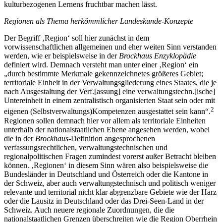
kulturbezogenen Lernens fruchtbar machen lässt.
Regionen als Thema herkömmlicher Landeskunde-Konzepte
Der Begriff ‚Region‘ soll hier zunächst in dem
vorwissenschaftlichen allgemeinen und eher weiten Sinn verstanden
werden, wie er beispielsweise in der
Brockhaus Enzyklopädie
definiert wird. Demnach versteht man unter einer ‚Region‘ ein
„durch bestimmte Merkmale gekennzeichnetes größeres Gebiet;
territoriale Einheit in der Verwaltungsgliederung eines Staates, die je
nach Ausgestaltung der Verf.[assung] eine verwaltungstechn.[ische]
Untereinheit in einem zentralistisch organisierten Staat sein oder mit
2
eigenen (Selbstverwaltungs)Kompetenzen ausgestattet sein kann“.
Regionen sollen demnach hier vor allem als territoriale Einheiten
unterhalb der nationalstaatlichen Ebene angesehen werden, wobei
die in der
Brockhaus
-Definition angesprochenen
verfassungsrechtlichen, verwaltungstechnischen und
regionalpolitischen Fragen zumindest vorerst außer Betracht bleiben
können. ‚Regionen‘ in diesem Sinn wären also beispielsweise die
Bundesländer in Deutschland und Österreich oder die Kantone in
der Schweiz, aber auch verwaltungstechnisch und politisch weniger
relevante und territorial nicht klar abgrenzbare Gebiete wie der Harz
oder die Lausitz in Deutschland oder das Drei-Seen-Land in der
Schweiz. Auch neuere regionale Zuordnungen, die die
nationalstaatlichen Grenzen überschreiten wie die Region Oberrhein