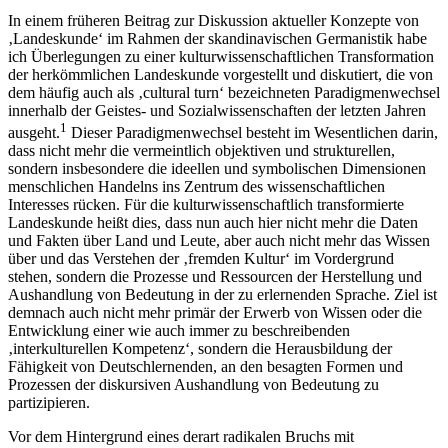
In einem früheren Beitrag zur Diskussion aktueller Konzepte von
‚Landeskunde‘ im Rahmen der skandinavischen Germanistik habe
ich Überlegungen zu einer kulturwissenschaftlichen Transformation
der herkömmlichen Landeskunde vorgestellt und diskutiert, die von
dem häufig auch als ‚cultural turn‘ bezeichneten Paradigmenwechsel
innerhalb der Geistes- und Sozialwissenschaften der letzten Jahren
1
ausgeht.
Dieser Paradigmenwechsel besteht im Wesentlichen darin,
dass nicht mehr die vermeintlich objektiven und strukturellen,
sondern insbesondere die ideellen und symbolischen Dimensionen
menschlichen Handelns ins Zentrum des wissenschaftlichen
Interesses rücken. Für die kulturwissenschaftlich transformierte
Landeskunde heißt dies, dass nun auch hier nicht mehr die Daten
und Fakten über Land und Leute, aber auch nicht mehr das Wissen
über und das Verstehen der ‚fremden Kultur‘ im Vordergrund
stehen, sondern die Prozesse und Ressourcen der Herstellung und
Aushandlung von Bedeutung in der zu erlernenden Sprache. Ziel ist
demnach auch nicht mehr primär der Erwerb von Wissen oder die
Entwicklung einer wie auch immer zu beschreibenden
‚interkulturellen Kompetenz‘, sondern die Herausbildung der
Fähigkeit von Deutschlernenden, an den besagten Formen und
Prozessen der diskursiven Aushandlung von Bedeutung zu
partizipieren.
Vor dem Hintergrund eines derart radikalen Bruchs mit