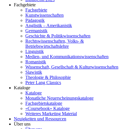
Fachgebiete
Fachgebiete
Kunstwissenschaften
Pädagogik
Anglistik – Amerikanistik
Germanistik
Geschichte & Politikwissenschaften
Rechtswissenschaften, Volks- &
Betriebswirtschaftslehre
Linguistik
Medien- und Kommunikationswissenschaften
Romanistik
Wissenschaft, Gesellschaft & Kulturwissenschaften
Slawistik
Theologie & Philosophie
Peter Lang Classics
Kataloge
Kataloge
Monatliche Neuerscheinungskataloge
Fachgebietskataloge
«Coursebook» Kataloge
Weiteres Marketing Material
Neuigkeiten und Ressourcen
Über uns