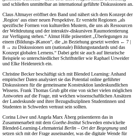
und schließen unmittelbar an international geführte Diskussionen an.
Claus Altmayer eröffnet den Band und nähert sich dem Konzept der
‚Region‘ aus einer neuen Perspektive. Er versteht Regionen „als
spezifische Formen von kulturellen Mustern, die uns als Ressourcen
der Weltdeutung und der interaktiv-diskursiven Raumorientierung
zur Verfügung stehen.“ Almut Hille präsentiert „Überlegungen zu
einem (Bildungs-)Kanon“, die „in Beziehung gesetzt werden
← 7 |
8 →
zu Diskussionen um (nationale) Bildungsstandards und das
Konzept globalen Lernens.“ Dabei geht sie auch auf literarische
Beispiele so unterschiedlicher Schriftsteller wie Raphael Urweider
und Elke Heidenreich ein.
Christine Becker beschäftigt sich mit Blended Learning: Anhand
empirischer Daten analysiert sie das Potential online geführter
Diskussionen für die gemeinsame Konstruktion landeskundlichen
Wissens. Frank Thomas Grub gibt eine von sicher vielen möglichen
Antworten auf die Frage, mit welchen wissenschaftlichen Ansätzen
der Landeskunde und ihrer Bezugsdisziplinen Studentinnen und
Studenten in Schweden vertraut sein sollten.
Corina Löwe und Angela Marx Åberg präsentieren das in
Zusammenarbeit mit dem
Goethe-Institut
Schweden entwickelte
Blended-Learning-Lehrmaterial
Berlin – Ort der Begegnung
und
setzen sich mit der Frage auseinander, was die digitale Wende für