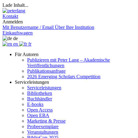
Lade Inhalt...
Kontakt
Anmelden
Mit Benutzername / Email
Über Ihre Institution
Einkaufswagen
de
en
fr
Für Autoren
Publizieren mit Peter Lang – Akademische
Veröffentlichungen
Publikationsanfrage
2026 Emerging Scholars Competition
Serviceleistungen
Serviceleistungen
Bibliotheken
Buchhändler
E-books
Open Access
Open EBA
Marketing & Presse
Probeexemplare
Veranstaltungen
BiblioCon 2025