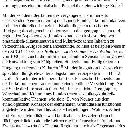
4
vorrangig aus einer touristischen Perspektive, eine wichtige Rolle.
Mit der seit den 80er Jahren des vergangenen Jahrhunderts
einsetzenden Neuorientierung der Landeskunde an kommunikativen
und interkulturellen Lernzielen ist allerdings ein drastischer
Rückgang des allgemeinen Interesses an den geographischen und
regionalen Aspekten des ‚Landes‘ zugunsten insbesondere von
pragmatisch-alltagssituativen und kulturbezogenen Inhalten zu
verzeichnen. Aufgabe der Landeskunde, so hieß es beispielsweise in
den
ABCD-Thesen zur Rolle der Landeskunde im Deutschunterricht
von 1990, sei „nicht die Information, sondern Sensibilisierung sowie
die Entwicklung von Fähigkeiten, Strategien und Fertigkeiten im
5
Umgang mit fremden Kulturen“.
Mit der Integration insbesondere
sprachhandlungsrelevanter alltagskultureller Aspekte in
← 11 | 12
→
den Sprachunterricht aber erfährt der klassische Themenkanon
der herkömmlichen Landeskunde eine deutliche Verschiebung. An
die Stelle der Information über Politik, Geschichte, Geographie,
Wirtschaft und Kultur eines Landes treten jetzt alltagskulturell-
kommunikative Themen, wie sie z. B. von Neuner aus dem
ethnologischen Konzept der elementaren Grunddaseinsfunktionen
abgeleitet wurden: Familie, soziale Beziehungen, Wohnen, Arbeit
6
und Freizeit, Mobilität usw.
Damit aber – dies zeigt schon ein
flüchtiger Blick in aktuelle Lehrwerke für Deutsch als Fremd- und
Zweitsprache – tritt das Thema ‚Regionen‘ auch als Gegenstand des