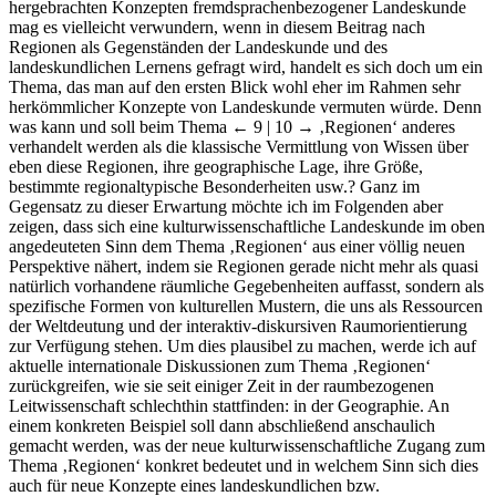
hergebrachten Konzepten fremdsprachenbezogener Landeskunde
mag es vielleicht verwundern, wenn in diesem Beitrag nach
Regionen als Gegenständen der Landeskunde und des
landeskundlichen Lernens gefragt wird, handelt es sich doch um ein
Thema, das man auf den ersten Blick wohl eher im Rahmen sehr
herkömmlicher Konzepte von Landeskunde vermuten würde. Denn
was kann und soll beim Thema
← 9 | 10 →
‚Regionen‘ anderes
verhandelt werden als die klassische Vermittlung von Wissen über
eben diese Regionen, ihre geographische Lage, ihre Größe,
bestimmte regionaltypische Besonderheiten usw.? Ganz im
Gegensatz zu dieser Erwartung möchte ich im Folgenden aber
zeigen, dass sich eine kulturwissenschaftliche Landeskunde im oben
angedeuteten Sinn dem Thema ‚Regionen‘ aus einer völlig neuen
Perspektive nähert, indem sie Regionen gerade nicht mehr als quasi
natürlich vorhandene räumliche Gegebenheiten auffasst, sondern als
spezifische Formen von kulturellen Mustern, die uns als Ressourcen
der Weltdeutung und der interaktiv-diskursiven Raumorientierung
zur Verfügung stehen. Um dies plausibel zu machen, werde ich auf
aktuelle internationale Diskussionen zum Thema ‚Regionen‘
zurückgreifen, wie sie seit einiger Zeit in der raumbezogenen
Leitwissenschaft schlechthin stattfinden: in der Geographie. An
einem konkreten Beispiel soll dann abschließend anschaulich
gemacht werden, was der neue kulturwissenschaftliche Zugang zum
Thema ‚Regionen‘ konkret bedeutet und in welchem Sinn sich dies
auch für neue Konzepte eines landeskundlichen bzw.