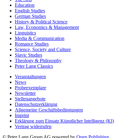
Education
English Studies
German Studies
History & Political Science
Law, Economics & Management
Linguistics
Media & Communication
Romance Studies
Science, Society and Culture
Slavic Studies
Theology & Philosophy
Peter Lang Classics
Veranstaltungen
News
Probeexemplare
Newsletter
Stellenangebote
Datenschutzerklärung
Allgemeine Geschäftsbedingungen
Imprint
Erklärung zum Einsatz Künstlicher Intelligenz (KI)
Vertrag widerrufen
© Peter Lang Group AG
powered by
Open Publishing