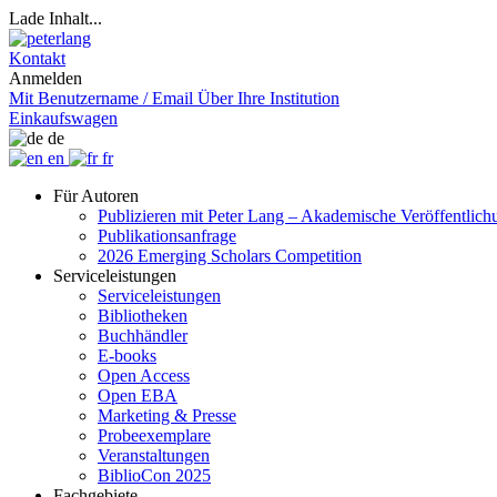
Lade Inhalt...
Kontakt
Anmelden
Mit Benutzername / Email
Über Ihre Institution
Einkaufswagen
de
en
fr
Für Autoren
Publizieren mit Peter Lang – Akademische Veröffentlic
Publikationsanfrage
2026 Emerging Scholars Competition
Serviceleistungen
Serviceleistungen
Bibliotheken
Buchhändler
E-books
Open Access
Open EBA
Marketing & Presse
Probeexemplare
Veranstaltungen
BiblioCon 2025
Fachgebiete