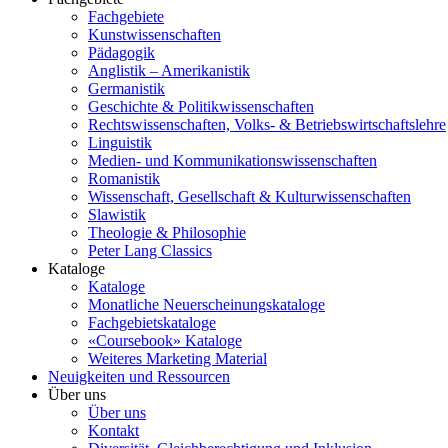
Fachgebiete
Kunstwissenschaften
Pädagogik
Anglistik – Amerikanistik
Germanistik
Geschichte & Politikwissenschaften
Rechtswissenschaften, Volks- & Betriebswirtschaftslehre
Linguistik
Medien- und Kommunikationswissenschaften
Romanistik
Wissenschaft, Gesellschaft & Kulturwissenschaften
Slawistik
Theologie & Philosophie
Peter Lang Classics
Kataloge
Kataloge
Monatliche Neuerscheinungskataloge
Fachgebietskataloge
«Coursebook» Kataloge
Weiteres Marketing Material
Neuigkeiten und Ressourcen
Über uns
Über uns
Kontakt