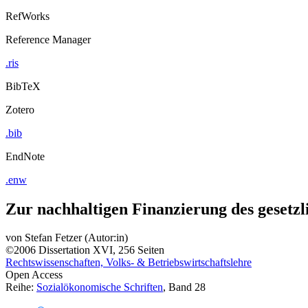
RefWorks
Reference Manager
.ris
BibTeX
Zotero
.bib
EndNote
.enw
Zur nachhaltigen Finanzierung des gesetz
von
Stefan Fetzer (Autor:in)
©2006
Dissertation
XVI, 256 Seiten
Rechtswissenschaften, Volks- & Betriebswirtschaftslehre
Open Access
Reihe:
Sozialökonomische Schriften
, Band 28