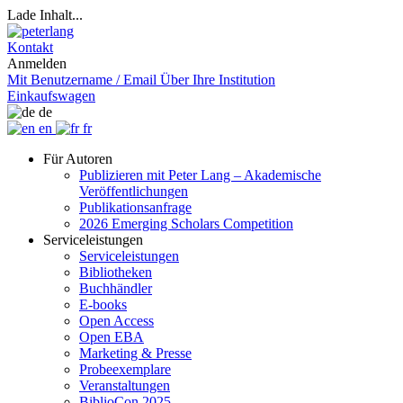
Lade Inhalt...
Kontakt
Anmelden
Mit Benutzername / Email
Über Ihre Institution
Einkaufswagen
de
en
fr
Für Autoren
Publizieren mit Peter Lang – Akademische
Veröffentlichungen
Publikationsanfrage
2026 Emerging Scholars Competition
Serviceleistungen
Serviceleistungen
Bibliotheken
Buchhändler
E-books
Open Access
Open EBA
Marketing & Presse
Probeexemplare
Veranstaltungen
BiblioCon 2025