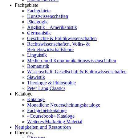
Fachgebiete
Fachgebiete
Kunstwissenschaften
Pädagogik
Anglistik – Amerikanistik
Germanistik
Geschichte & Politikwissenschaften
Rechtswissenschaften, Volks- &
Betriebswirtschaftslehre
Linguistik
Medien- und Kommunikationswissenschaften
Romanistik
Wissenschaft, Gesellschaft & Kulturwissenschaften
Slawistik
Theologie & Philosophie
Peter Lang Classics
Kataloge
Kataloge
Monatliche Neuerscheinungskataloge
Fachgebietskataloge
«Coursebook» Kataloge
Weiteres Marketing Material
Neuigkeiten und Ressourcen
Über uns