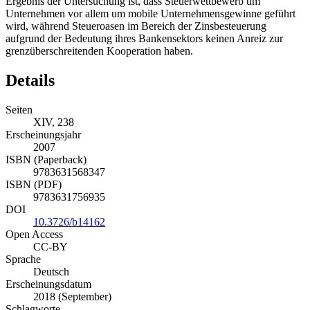
Ergebnis der Untersuchung ist, dass Steuerwettbewerb um
Unternehmen vor allem um mobile Unternehmensgewinne geführt
wird, während Steueroasen im Bereich der Zinsbesteuerung
aufgrund der Bedeutung ihres Bankensektors keinen Anreiz zur
grenzüberschreitenden Kooperation haben.
Details
Seiten
XIV, 238
Erscheinungsjahr
2007
ISBN (Paperback)
9783631568347
ISBN (PDF)
9783631756935
DOI
10.3726/b14162
Open Access
CC-BY
Sprache
Deutsch
Erscheinungsdatum
2018 (September)
Schlagworte