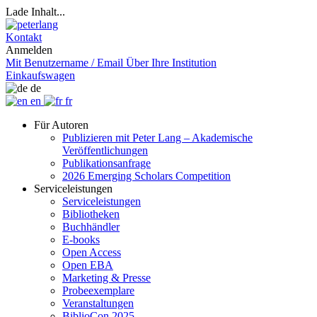
Lade Inhalt...
Kontakt
Anmelden
Mit Benutzername / Email
Über Ihre Institution
Einkaufswagen
de
en
fr
Für Autoren
Publizieren mit Peter Lang – Akademische
Veröffentlichungen
Publikationsanfrage
2026 Emerging Scholars Competition
Serviceleistungen
Serviceleistungen
Bibliotheken
Buchhändler
E-books
Open Access
Open EBA
Marketing & Presse
Probeexemplare
Veranstaltungen
BiblioCon 2025