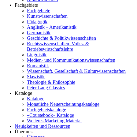
Fachgebiete
Fachgebiete
Kunstwissenschaften
Pädagogik
Anglistik – Amerikanistik
Germanistik
Geschichte & Politikwissenschaften
Rechtswissenschaften, Volks- &
Betriebswirtschaftslehre
Linguistik
Medien- und Kommunikationswissenschaften
Romanistik
Wissenschaft, Gesellschaft & Kulturwissenschaften
Slawistik
Theologie & Philosophie
Peter Lang Classics
Kataloge
Kataloge
Monatliche Neuerscheinungskataloge
Fachgebietskataloge
«Coursebook» Kataloge
Weiteres Marketing Material
Neuigkeiten und Ressourcen
Über uns