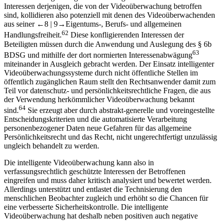
Interessen derjenigen, die von der Videoüberwachung betroffen
sind, kollidieren also potenziell mit denen des Videoüberwachenden
aus seiner
←8 |
9→
Eigentums-, Berufs- und allgemeinen
62
Handlungsfreiheit.
Diese konfligierenden Interessen der
Beteiligten müssen durch die Anwendung und Auslegung des § 6b
63
BDSG und mithilfe der dort normierten Interessenabwägung
miteinander in Ausgleich gebracht werden. Der Einsatz intelligenter
Videoüberwachungssysteme durch nicht öffentliche Stellen im
öffentlich zugänglichen Raum stellt den Rechtsanwender damit zum
Teil vor datenschutz- und persönlichkeitsrechtliche Fragen, die aus
der Verwendung herkömmlicher Videoüberwachung bekannt
64
sind.
Sie erzeugt aber durch abstrakt-generelle und voreingestellte
Entscheidungskriterien und die automatisierte Verarbeitung
personenbezogener Daten neue Gefahren für das allgemeine
Persönlichkeitsrecht und das Recht, nicht ungerechtfertigt unzulässig
ungleich behandelt zu werden.
Die intelligente Videoüberwachung kann also in
verfassungsrechtlich geschützte Interessen der Betroffenen
eingreifen und muss daher kritisch analysiert und bewertet werden.
Allerdings unterstützt und entlastet die Technisierung den
menschlichen Beobachter zugleich und erhöht so die Chancen für
eine verbesserte Sicherheitskontrolle. Die intelligente
Videoüberwachung hat deshalb neben positiven auch negative