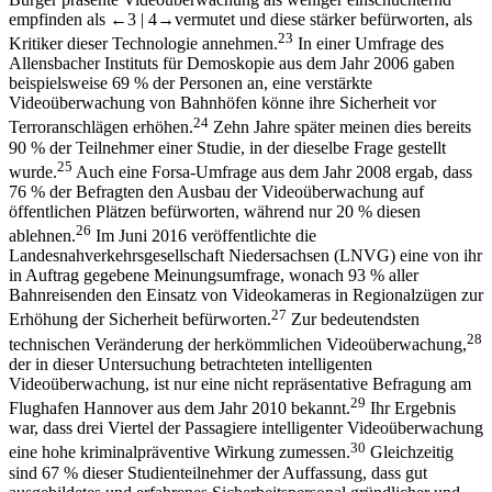
empfinden als
←3 |
4→
vermutet und diese stärker befürworten, als
23
Kritiker dieser Technologie annehmen.
In einer Umfrage des
Allensbacher Instituts für Demoskopie aus dem Jahr 2006 gaben
beispielsweise 69 % der Personen an, eine verstärkte
Videoüberwachung von Bahnhöfen könne ihre Sicherheit vor
24
Terroranschlägen erhöhen.
Zehn Jahre später meinen dies bereits
90 % der Teilnehmer einer Studie, in der dieselbe Frage gestellt
25
wurde.
Auch eine Forsa-Umfrage aus dem Jahr 2008 ergab, dass
76 % der Befragten den Ausbau der Videoüberwachung auf
öffentlichen Plätzen befürworten, während nur 20 % diesen
26
ablehnen.
Im Juni 2016 veröffentlichte die
Landesnahverkehrsgesellschaft Niedersachsen (LNVG) eine von ihr
in Auftrag gegebene Meinungsumfrage, wonach 93 % aller
Bahnreisenden den Einsatz von Videokameras in Regionalzügen zur
27
Erhöhung der Sicherheit befürworten.
Zur bedeutendsten
28
technischen Veränderung der herkömmlichen Videoüberwachung,
der in dieser Untersuchung betrachteten intelligenten
Videoüberwachung, ist nur eine nicht repräsentative Befragung am
29
Flughafen Hannover aus dem Jahr 2010 bekannt.
Ihr Ergebnis
war, dass drei Viertel der Passagiere intelligenter Videoüberwachung
30
eine hohe kriminalpräventive Wirkung zumessen.
Gleichzeitig
sind 67 % dieser Studienteilnehmer der Auffassung, dass gut