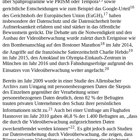
über Spähprogramme wie
PRISM
oder
Tempora
sowie
16
gerichtliche Entscheidungen wie zum Beispiel das
Google
-Urteil
17
des Gerichtshofs der Europäischen Union (EuGH),
haben
insbesondere der Datenschutz und die Datensicherheit breite
Aufmerksamkeit erfahren und sind stärker in das öffentliche
Bewusstsein gerückt. Die Debatte um die Notwendigkeit und den
Ausbau der Videoüberwachung wurde zuletzt durch Ereignisse wie
18
den Bombenanschlag auf den Bostoner Marathon
im Jahr 2014,
19
die Angriffe auf die französische Satirezeitschrift Charlie Hebdo
im Jahr 2015, den Amoklauf im Olympia-Einkaufs-Zentrum in
München im Jahr 2016 und durch Fahndungserfolge aufgrund des
20
Einsatzes von Videoüberwachung weiter angefacht.
Bereits im Jahr 2009 wurde in einer Studie des Allensbacher
Archivs zum Umgang mit personenbezogenen Daten die Skepsis
des Einzelnen gegenüber der Verarbeitung seiner
personenbezogenen Daten deutlich, denn 82 % der Befragten
trauten privaten Unternehmen den Schutz ihrer persönlichen
21
Informationen nicht zu.
Auch bei einer Umfrage am Flughafen
Hannover im Jahr 2010 gaben 46,8 % der 1.400 Befragten an, „dass
die durch die Videoüberwachung aufgezeichneten Daten
22
zweckentfremdet werden können“
. Es gibt jedoch auch Studien
zur Datenverarbeitung durch Videoüberwachung, die zeigen, dass
Bürger präsente Videoüberwachung als weniger einschüchternd