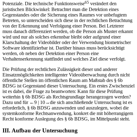
65
Potenziale. Die technische Funktionsweise
verändert den
juristischen Blickwinkel: Betrachtet man die Detektion eines
Gegenstandes oder die Sicherung eines Raumes vor unbefugtem
Betreten, so unterscheiden sich diese in der rechtlichen Betrachtung
von der Erkennung und Verfolgung einer Person. Bei Letzterer
muss danach differenziert werden, ob die Person als Muster erkannt
wird und nur als solches erkennbar bleibt oder aufgrund einer
Klarschaltung der Videobilder oder der Verwendung biometrischer
Software identifizierbar ist. Darüber hinaus muss berücksichtigt
werden, ob neben der Detektion einer Person eine
Verhaltenserkennung stattfindet und welches Ziel diese verfolgt.
Die Prüfung der rechtlichen Zulässigkeit dieser und anderer
Einsatzmöglichkeiten intelligenter Videoüberwachung durch nicht
öffentliche Stellen im öffentlichen Raum am Maßstab des § 6b
BDSG ist Gegenstand dieser Untersuchung. Ein erstes Zwischenziel
ist es dabei, die Frage zu beantworten: Kann für diese Prüfung
weiterhin § 6b BDSG als Rechtsgrundlage herangezogen werden?
Dazu und für
←9 |
10→
die sich anschließende Untersuchung ist es
erforderlich, § 6b BDSG anzuwenden und auszulegen, wobei die
systemkonforme Rechtsanwendung, konkret die mit höherrangigem
Recht konforme Auslegung des § 6b BDSG, im Mittelpunkt steht.
III.
Aufbau der Untersuchung