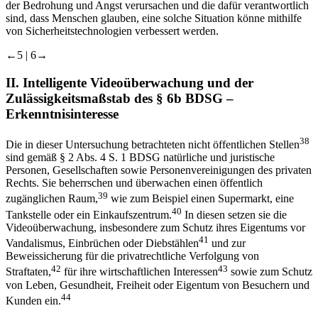
der Bedrohung und Angst verursachen und die dafür verantwortlich
sind, dass Menschen glauben, eine solche Situation könne mithilfe
von Sicherheitstechnologien verbessert werden.
←5 |
6→
II.
Intelligente Videoüberwachung und der
Zulässigkeitsmaßstab des § 6b BDSG –
Erkenntnisinteresse
38
Die in dieser Untersuchung betrachteten nicht öffentlichen Stellen
sind gemäß § 2 Abs. 4 S. 1 BDSG natürliche und juristische
Personen, Gesellschaften sowie Personenvereinigungen des privaten
Rechts. Sie beherrschen und überwachen einen öffentlich
39
zugänglichen Raum,
wie zum Beispiel einen Supermarkt, eine
40
Tankstelle oder ein Einkaufszentrum.
In diesen setzen sie die
Videoüberwachung, insbesondere zum Schutz ihres Eigentums vor
41
Vandalismus, Einbrüchen oder Diebstählen
und zur
Beweissicherung für die privatrechtliche Verfolgung von
42
43
Straftaten,
für ihre wirtschaftlichen Interessen
sowie zum Schutz
von Leben, Gesundheit, Freiheit oder Eigentum von Besuchern und
44
Kunden ein.