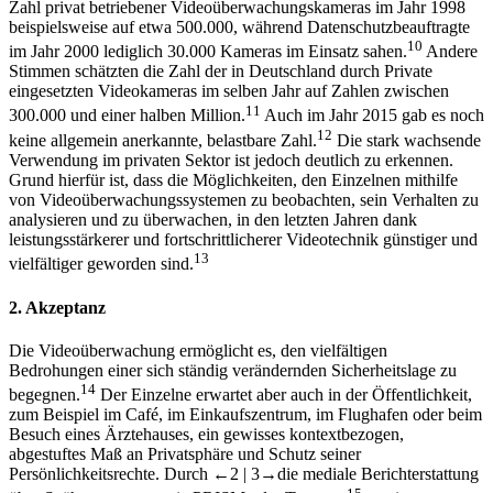
Zahl privat betriebener Videoüberwachungskameras im Jahr 1998
beispielsweise auf etwa 500.000, während Datenschutzbeauftragte
10
im Jahr 2000 lediglich 30.000 Kameras im Einsatz sahen.
Andere
Stimmen schätzten die Zahl der in Deutschland durch Private
eingesetzten Videokameras im selben Jahr auf Zahlen zwischen
11
300.000 und einer halben Million.
Auch im Jahr 2015 gab es noch
12
keine allgemein anerkannte, belastbare Zahl.
Die stark wachsende
Verwendung im privaten Sektor ist jedoch deutlich zu erkennen.
Grund hierfür ist, dass die Möglichkeiten, den Einzelnen mithilfe
von Videoüberwachungssystemen zu beobachten, sein Verhalten zu
analysieren und zu überwachen, in den letzten Jahren dank
leistungsstärkerer und fortschrittlicherer Videotechnik günstiger und
13
vielfältiger geworden sind.
2.
Akzeptanz
Die Videoüberwachung ermöglicht es, den vielfältigen
Bedrohungen einer sich ständig verändernden Sicherheitslage zu
14
begegnen.
Der Einzelne erwartet aber auch in der Öffentlichkeit,
zum Beispiel im Café, im Einkaufszentrum, im Flughafen oder beim
Besuch eines Ärztehauses, ein gewisses kontextbezogen,
abgestuftes Maß an Privatsphäre und Schutz seiner
Persönlichkeitsrechte. Durch
←2 |
3→
die mediale Berichterstattung
15