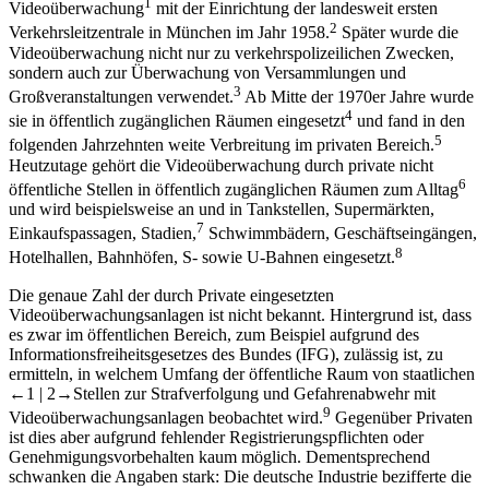
1
Videoüberwachung
mit der Einrichtung der landesweit ersten
2
Verkehrsleitzentrale in München im Jahr 1958.
Später wurde die
Videoüberwachung nicht nur zu verkehrspolizeilichen Zwecken,
sondern auch zur Überwachung von Versammlungen und
3
Großveranstaltungen verwendet.
Ab Mitte der 1970er Jahre wurde
4
sie in öffentlich zugänglichen Räumen eingesetzt
und fand in den
5
folgenden Jahrzehnten weite Verbreitung im privaten Bereich.
Heutzutage gehört die Videoüberwachung durch private nicht
6
öffentliche Stellen in öffentlich zugänglichen Räumen zum Alltag
und wird beispielsweise an und in Tankstellen, Supermärkten,
7
Einkaufspassagen, Stadien,
Schwimmbädern, Geschäftseingängen,
8
Hotelhallen, Bahnhöfen, S- sowie U-Bahnen eingesetzt.
Die genaue Zahl der durch Private eingesetzten
Videoüberwachungsanlagen ist nicht bekannt. Hintergrund ist, dass
es zwar im öffentlichen Bereich, zum Beispiel aufgrund des
Informationsfreiheitsgesetzes des Bundes (IFG), zulässig ist, zu
ermitteln, in welchem Umfang der öffentliche Raum von staatlichen
←1 |
2→
Stellen zur Strafverfolgung und Gefahrenabwehr mit
9
Videoüberwachungsanlagen beobachtet wird.
Gegenüber Privaten
ist dies aber aufgrund fehlender Registrierungspflichten oder
Genehmigungsvorbehalten kaum möglich. Dementsprechend
schwanken die Angaben stark: Die deutsche Industrie bezifferte die