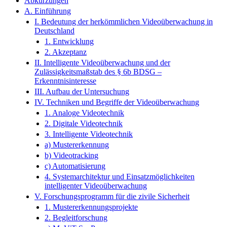
Abkürzungen
A. Einführung
I. Bedeutung der herkömmlichen Videoüberwachung in
Deutschland
1. Entwicklung
2. Akzeptanz
II. Intelligente Videoüberwachung und der
Zulässigkeitsmaßstab des § 6b BDSG –
Erkenntnisinteresse
III. Aufbau der Untersuchung
IV. Techniken und Begriffe der Videoüberwachung
1. Analoge Videotechnik
2. Digitale Videotechnik
3. Intelligente Videotechnik
a) Mustererkennung
b) Videotracking
c) Automatisierung
4. Systemarchitektur und Einsatzmöglichkeiten
intelligenter Videoüberwachung
V. Forschungsprogramm für die zivile Sicherheit
1. Mustererkennungsprojekte
2. Begleitforschung