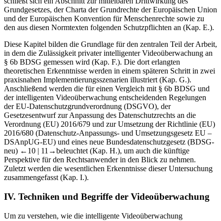
schließt sich ein Abschnitt zur mittelbaren Drittwirkung des
Grundgesetzes, der Charta der Grundrechte der Europäischen Union
und der Europäischen Konvention für Menschenrechte sowie zu
den aus diesen Normtexten folgenden Schutzpflichten an (
Kap. E.
).
Diese Kapitel bilden die Grundlage für den zentralen Teil der Arbeit,
in dem die Zulässigkeit privater intelligenter Videoüberwachung an
§ 6b BDSG gemessen wird (
Kap. F.
). Die dort erlangten
theoretischen Erkenntnisse werden in einem späteren Schritt in zwei
praxisnahen Implementierungsszenarien illustriert (
Kap. G.
).
Anschließend werden die für einen Vergleich mit § 6b BDSG und
der intelligenten Videoüberwachung entscheidenden Regelungen
der EU-Datenschutzgrundverordnung (DSGVO), der
Gesetzesentwurf zur Anpassung des Datenschutzrechts an die
Verordnung (EU) 2016/679 und zur Umsetzung der Richtlinie (EU)
2016/680 (Datenschutz-Anpassungs- und Umsetzungsgesetz EU –
DSAnpUG-EU) und eines neue Bundesdatenschutzgesetz (BDSG-
neu)
←10 |
11→
beleuchtet (
Kap. H.
), um auch die künftige
Perspektive für den Rechtsanwender in den Blick zu nehmen.
Zuletzt werden die wesentlichen Erkenntnisse dieser Untersuchung
zusammengefasst (
Kap. I.
).
IV.
Techniken und Begriffe der Videoüberwachung
Um zu verstehen, wie die intelligente Videoüberwachung