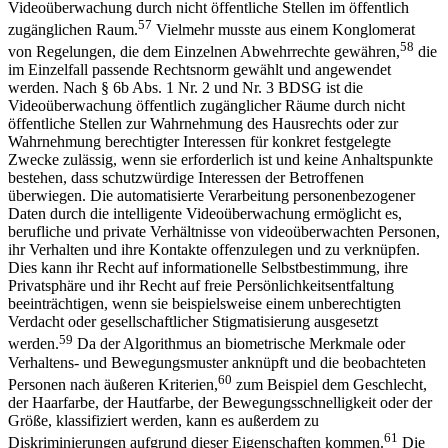
Videoüberwachung durch nicht öffentliche Stellen im öffentlich
57
zugänglichen Raum.
Vielmehr musste aus einem Konglomerat
58
von Regelungen, die dem Einzelnen Abwehrrechte gewähren,
die
im Einzelfall passende Rechtsnorm gewählt und angewendet
werden. Nach § 6b Abs. 1 Nr. 2 und Nr. 3 BDSG ist die
Videoüberwachung öffentlich zugänglicher Räume durch nicht
öffentliche Stellen zur Wahrnehmung des Hausrechts oder zur
Wahrnehmung berechtigter Interessen für konkret festgelegte
Zwecke zulässig, wenn sie erforderlich ist und keine Anhaltspunkte
bestehen, dass schutzwürdige Interessen der Betroffenen
überwiegen. Die automatisierte Verarbeitung personenbezogener
Daten durch die intelligente Videoüberwachung ermöglicht es,
berufliche und private Verhältnisse von videoüberwachten Personen,
ihr Verhalten und ihre Kontakte offenzulegen und zu verknüpfen.
Dies kann ihr Recht auf informationelle Selbstbestimmung, ihre
Privatsphäre und ihr Recht auf freie Persönlichkeitsentfaltung
beeinträchtigen, wenn sie beispielsweise einem unberechtigten
Verdacht oder gesellschaftlicher Stigmatisierung ausgesetzt
59
werden.
Da der Algorithmus an biometrische Merkmale oder
Verhaltens- und Bewegungsmuster anknüpft und die beobachteten
60
Personen nach äußeren Kriterien,
zum Beispiel dem Geschlecht,
der Haarfarbe, der Hautfarbe, der Bewegungsschnelligkeit oder der
Größe, klassifiziert werden, kann es außerdem zu
61
Diskriminierungen aufgrund dieser Eigenschaften kommen.
Die