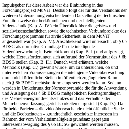
Impulsgeber für diese Arbeit war die Einbindung in das
Forschungsprojekt MuViT. Deshalb folgt der für das Verständnis der
weiteren Untersuchung entscheidenden Darstellung der technischen
Funktionsweise der herkömmlichen und der intelligenten
Videotechnik (
Kap. A. IV.
) ein Überblick über die geistes- und
sozialwissenschaftlichen sowie die technischen Verbundprojekte des
Forschungsprogramms für zivile Sicherheit, in dem MuViT
angesiedelt war (
Kap. A. V.
). Anschließend wird untersucht, ob § 6b
BDSG als normative Grundlage für die intelligente
Videoüberwachung in Betracht kommt (
Kap. B. I.
) und aufgezeigt,
welche Herausforderungen sich aufgrund der Normstruktur des § 6b
BDSG stellen (
Kap. B. II.
). Danach wird erläutert, welche
Methodik (
Kap. C.
) gewählt wurde, um zu untersuchen, ob und
unter welchen Voraussetzungen die intelligente Videoüberwachung
durch nicht öffentliche Stellen im öffentlich zugänglichen Raum
nach § 6b BDSG rechtskonform eingesetzt werden kann. Sodann
werden in Umkehrung der Normenpyramide die für die Anwendung
und Auslegung des § 6b BDSG maßgeblichen Rechtsgrundlagen
des Mehrebenengrundrechtsschutzes und das Verhältnis der
Mehrebenenverfassungsgerichtsbarkeiten dargestellt (
Kap. D.
). Da
für beide Parteien – die videoüberwachende nicht öffentliche Stelle
und die Beobachteten – grundrechtlich geschützte Interessen im
Rahmen der vom Verhältnismäßigkeitsgrundsatz geprägten
Interessenabwägung des § 6b BDSG gewichtet werden müssen,