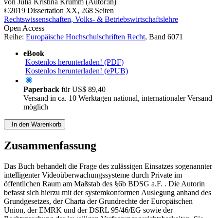
von
Julia Kristina Krumm (Autor:in)
©2019
Dissertation
XX, 268 Seiten
Rechtswissenschaften, Volks- & Betriebswirtschaftslehre
Open Access
Reihe:
Europäische Hochschulschriften Recht
, Band 6071
eBook
Kostenlos herunterladen! (PDF)
Kostenlos herunterladen! (ePUB)
Paperback
für
US$ 89,40
Versand in ca. 10 Werktagen national, internationaler Versand
möglich
In den Warenkorb
Zusammenfassung
Das Buch behandelt die Frage des zulässigen Einsatzes sogenannter
intelligenter Videoüberwachungssysteme durch Private im
öffentlichen Raum am Maßstab des §6b BDSG a.F. . Die Autorin
befasst sich hierzu mit der systemkonformen Auslegung anhand des
Grundgesetzes, der Charta der Grundrechte der Europäischen
Union, der EMRK und der DSRL 95/46/EG sowie der