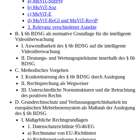
a) MuViT-SozPsy
b) MuViT-Soz
c) MuViT-E
d) MuViT-ReGI und MuViT-ReviP
3. Relevanz verschiedener Aspekte
B. § 6b BDSG als normative Grundlage für die intelligente
Videoüberwachung
I. Anwendbarkeit des § 6b BDSG auf die intelligente
Videoüberwachung
II. Deutungs- und Wertungsspielräume innerhalb des § 6b
BDSG
C. Methodisches Vorgehen
I. Konkretisierung des § 6b BDSG durch Auslegung
II. Rechtsprechung als Wegweiser
III. Unterschiedliche Normstrukturen und die Betrachtung
des positiven Rechts
D. Grundrechtsschutz und Verfassungsgerichtsbarkeit im
europäischen Mehrebenensystem als Maßstab der Auslegung
des § 6b BDSG
I. Maßgebliche Rechtsgrundlagen
1. Datenschutzrichtlinie 95/46/EG
a) Rechtsnatur von EU-Richtlinien
b) Richtlinienkonforme Auslegung