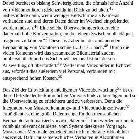
Dabei bereitet es bislang Schwierigkeiten, die oftmals hohe Anzahl
45
von Videomonitoren gleichzeitig im Blick zu behalten,
insbesondere dann, wenn weniger Bildschirme als Kameras
vorhanden sind und deren Daten daher im Wechsel eingeblendet
46
werden müssen.
Eine solche Überwachung erfordert eine
dauerhaft hohe Konzentration, um bei einem Zwischenfall adäquat
47
reagieren zu können.
Diese lässt aber bei der andauernden
48
Beobachtung von Monitoren schnell
←6 |
7→
nach.
Durch die
vielen Kameras wird das gesammelte Bildmaterial zudem
unübersichtlich und das Sicherheitspersonal ist bei dessen
49
Auswertung oft überfordert.
Wertet man Videobilder in Echtzeit
aus, erfordert dies außerdem viel Personal, verbunden mit
50
entsprechend hohen Kosten.
51
Das Ziel der Entwicklung intelligenter Videoüberwachung
ist es,
diese Defizite der herkömmlichen Videotechnik zu beseitigen und so
die Überwachung zu erleichtern und zu verbessern. Denn die
52
Integration von Mustererkennungs- und Videotrackingsoftware
ermöglicht es, eine große Datenmenge für den menschlichen
53
Beobachter automatisiert vorzuselektieren.
Ihm werden nur noch
vorab als relevant definierte, vom System detektierte Vorgänge,
Muster oder Merkmale gemeldet und nicht mehr alle Videobilder
angezeigt. Dafür muss menschliches Verhalten in Algorithmen