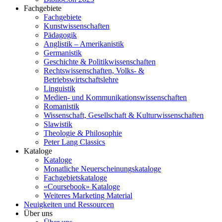
Fachgebiete
Fachgebiete
Kunstwissenschaften
Pädagogik
Anglistik – Amerikanistik
Germanistik
Geschichte & Politikwissenschaften
Rechtswissenschaften, Volks- &
Betriebswirtschaftslehre
Linguistik
Medien- und Kommunikationswissenschaften
Romanistik
Wissenschaft, Gesellschaft & Kulturwissenschaften
Slawistik
Theologie & Philosophie
Peter Lang Classics
Kataloge
Kataloge
Monatliche Neuerscheinungskataloge
Fachgebietskataloge
«Coursebook» Kataloge
Weiteres Marketing Material
Neuigkeiten und Ressourcen
Über uns