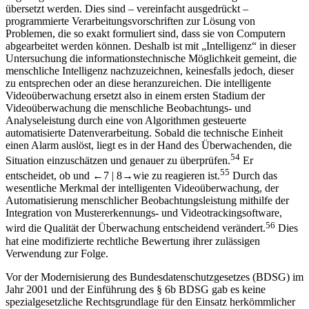
übersetzt werden. Dies sind – vereinfacht ausgedrückt –
programmierte Verarbeitungsvorschriften zur Lösung von
Problemen, die so exakt formuliert sind, dass sie von Computern
abgearbeitet werden können. Deshalb ist mit „Intelligenz“ in dieser
Untersuchung die informationstechnische Möglichkeit gemeint, die
menschliche Intelligenz nachzuzeichnen, keinesfalls jedoch, dieser
zu entsprechen oder an diese heranzureichen. Die intelligente
Videoüberwachung ersetzt also in einem ersten Stadium der
Videoüberwachung die menschliche Beobachtungs- und
Analyseleistung durch eine von Algorithmen gesteuerte
automatisierte Datenverarbeitung. Sobald die technische Einheit
einen Alarm auslöst, liegt es in der Hand des Überwachenden, die
54
Situation einzuschätzen und genauer zu überprüfen.
Er
55
entscheidet, ob und
←7 |
8→
wie zu reagieren ist.
Durch das
wesentliche Merkmal der intelligenten Videoüberwachung, der
Automatisierung menschlicher Beobachtungsleistung mithilfe der
Integration von Mustererkennungs- und Videotrackingsoftware,
56
wird die Qualität der Überwachung entscheidend verändert.
Dies
hat eine modifizierte rechtliche Bewertung ihrer zulässigen
Verwendung zur Folge.
Vor der Modernisierung des Bundesdatenschutzgesetzes (BDSG) im
Jahr 2001 und der Einführung des § 6b BDSG gab es keine
spezialgesetzliche Rechtsgrundlage für den Einsatz herkömmlicher