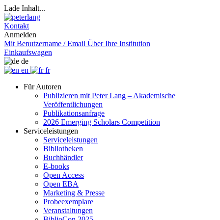
Lade Inhalt...
Kontakt
Anmelden
Mit Benutzername / Email
Über Ihre Institution
Einkaufswagen
de
en
fr
Für Autoren
Publizieren mit Peter Lang – Akademische
Veröffentlichungen
Publikationsanfrage
2026 Emerging Scholars Competition
Serviceleistungen
Serviceleistungen
Bibliotheken
Buchhändler
E-books
Open Access
Open EBA
Marketing & Presse
Probeexemplare
Veranstaltungen
BiblioCon 2025