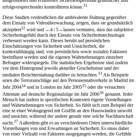
ausgebildetes und erfahrenes Sicherheitspersonal gründlicher und
31
erfolgversprechender kontrollieren könne.
Diese Studien verdeutlichen die ambivalente Haltung gegenüber
dem Einsatz von Videoüberwachung, zeigen, dass sie grundsätzlich
32
akzeptiert
wird und
←4 |
5→
lassen vermuten, dass das subjektive
Sicherheitsgefühl durch den Einsatz von Sicherheitstechnologie
verbessert werden kann. Dieses beruht auf persönlichen
Einschätzungen von Sicherheit und Unsicherheit, die
kontextabhängig sind, von persönlichen sowie sozialen Faktoren
beeinflusst werden und die eigenen Wahrnehmungen einzelner
Befragter widerspiegeln. Die statistischen Ergebnisse sind zudem
vor dem Hintergrund jeweils aktueller Geschehnisse und der
33
medialen Berichterstattung darüber zu betrachten.
Als Beispiele
seien die Terroranschläge auf den Personennahverkehr in Madrid im
34
35
Jahr 2004
und in London im Jahr 2005
oder die versuchten
36
Attentate auf deutsche Regionalzüge im Jahr 2006
genannt. Jeder
Mensch hat zudem in spezifischen Kontexten eigene Vorstellungen
und Wahrnehmungen von Sicherheit. So fühlt sich zum Beispiel der
eine in einer Wohngegend mit Graffiti an den Hauswänden unwohl
und unsicher, während der andere gerade eine solche Nachbarschaft
37
sucht.
Außerdem gibt es an verschiedenen Orten unterschiedliche
Vorstellungen von und Erwartungen an Sicherheit. Es muss daher
von einer Vielzahl von Faktoren ausgegangen werden, die Gefühle