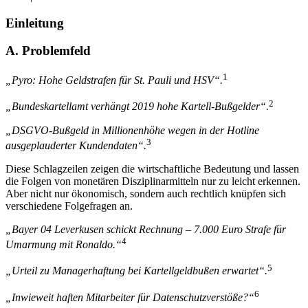
←12 |
13→
Einleitung
A.
Problemfeld
1
„Pyro: Hohe Geldstrafen für St. Pauli und HSV“.
2
„Bundeskartellamt verhängt 2019 hohe Kartell-Bußgelder“.
„DSGVO-Bußgeld in Millionenhöhe wegen in der Hotline
3
ausgeplauderter Kundendaten“.
Diese Schlagzeilen zeigen die wirtschaftliche Bedeutung und lassen
die Folgen von monetären Disziplinarmitteln nur zu leicht erkennen.
Aber nicht nur ökonomisch, sondern auch rechtlich knüpfen sich
verschiedene Folgefragen an.
„Bayer 04 Leverkusen schickt Rechnung
–
7.000 Euro Strafe für
4
Umarmung mit Ronaldo.“
5
„Urteil zu Managerhaftung bei Kartellgeldbußen erwartet“.
6