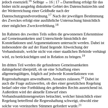
des Zweckes ist für die anschließende Frage der Zweckverfehlung
16
jedoch essenziell.
Selbige
←16 |
17→
Darstellung erfolgt für das
bisher nicht ausgiebig diskutierte Gebiet des Datenschutzrechts und
der Weiterreichung einer Geldbuße nach der
17
Datenschutzgrundverordnung.
Nach der jeweiligen Bestimmung
des Zweckes erfolgt eine ausführliche Untersuchung hinsichtlich
18
einer möglichen Zweckverfehlung.
Im Rahmen des zweiten Teils sollen die gewonnenen Erkenntnisse
auf Gemeinsamkeiten und Unterschiede hinsichtlich der
Konstellationen und Argumentationen untersucht werden. Dabei ist
insbesondere die auf der Hand liegende Abweichung der
Verbandsstrafe, welche nicht von einer staatlichen Behörde verhängt
19
wird, zu berücksichtigen und in Relation zu bringen.
Im dritten Teil werden die gefundenen Gemeinsamkeiten
dahingehend überprüft, ob sie eine Schaffung eines
allgemeingültigen, folglich auf jedwede Konstellationen von
20
Regresshaftungen anwendbaren, Ansatzes zulassen.
Dabei ist
auch die Frage aufzuwerfen, ob dies einer gesetzlichen Regelung
bedarf oder eine Fortbildung des geltenden Rechts ausreichend ist.
Außerdem wird der aktuelle Entwurf eines
Verbandssanktionengesetzes betrachtet, welcher hinsichtlich einer
Regelung betreffend die Regresshaftung schweigt, obwohl eine