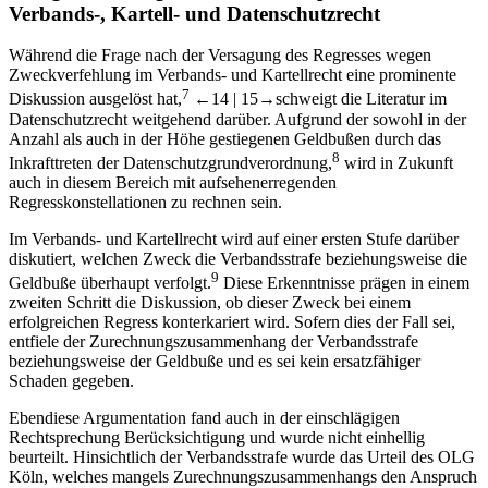
I.
Regresshaftung anhand der Beispiele des
Verbands-, Kartell- und Datenschutzrecht
Während die Frage nach der Versagung des Regresses wegen
Zweckverfehlung im Verbands- und Kartellrecht eine prominente
7
Diskussion ausgelöst hat,
←14 |
15→
schweigt die Literatur im
Datenschutzrecht weitgehend darüber. Aufgrund der sowohl in der
Anzahl als auch in der Höhe gestiegenen Geldbußen durch das
8
Inkrafttreten der Datenschutzgrundverordnung,
wird in Zukunft
auch in diesem Bereich mit aufsehenerregenden
Regresskonstellationen zu rechnen sein.
Im Verbands- und Kartellrecht wird auf einer ersten Stufe darüber
diskutiert, welchen Zweck die Verbandsstrafe beziehungsweise die
9
Geldbuße überhaupt verfolgt.
Diese Erkenntnisse prägen in einem
zweiten Schritt die Diskussion, ob dieser Zweck bei einem
erfolgreichen Regress konterkariert wird. Sofern dies der Fall sei,
entfiele der Zurechnungszusammenhang der Verbandsstrafe
beziehungsweise der Geldbuße und es sei kein ersatzfähiger
Schaden gegeben.
Ebendiese Argumentation fand auch in der einschlägigen
Rechtsprechung Berücksichtigung und wurde nicht einhellig
beurteilt. Hinsichtlich der Verbandsstrafe wurde das Urteil des OLG