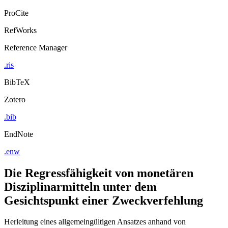
Export Citation
ProCite
RefWorks
Reference Manager
.ris
BibTeX
Zotero
.bib
EndNote
.enw
Die Regressfähigkeit von monetären
Disziplinarmitteln unter dem
Gesichtspunkt einer Zweckverfehlung