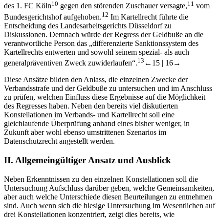
Köln, welches mangels Zurechnungszusammenhangs den Anspruch
10
11
des 1. FC Köln
gegen den störenden Zuschauer versagte,
vom
12
Bundesgerichtshof aufgehoben.
Im Kartellrecht führte die
Entscheidung des Landesarbeitsgerichts Düsseldorf zu
Diskussionen. Demnach würde der Regress der Geldbuße an die
verantwortliche Person das „differenzierte Sanktionssystem des
Kartellrechts entwerten und sowohl seinem spezial- als auch
13
generalpräventiven Zweck zuwiderlaufen“.
←15 |
16→
Diese Ansätze bilden den Anlass, die einzelnen Zwecke der
Verbandsstrafe und der Geldbuße zu untersuchen und im Anschluss
zu prüfen, welchen Einfluss diese Ergebnisse auf die Möglichkeit
des Regresses haben. Neben den bereits viel diskutierten
Konstellationen im Verbands- und Kartellrecht soll eine
gleichlaufende Überprüfung anhand eines bisher weniger, in
Zukunft aber wohl ebenso umstrittenen Szenarios im
Datenschutzrecht angestellt werden.
II.
Allgemeingültiger Ansatz und Ausblick
Neben Erkenntnissen zu den einzelnen Konstellationen soll die
Untersuchung Aufschluss darüber geben, welche Gemeinsamkeiten,
aber auch welche Unterschiede diesen Beurteilungen zu entnehmen
sind. Auch wenn sich die hiesige Untersuchung im Wesentlichen auf