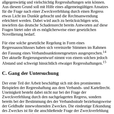
drei Konstellationen konzentriert, zeigt dies bereits, wie
allgegenwärtig und vielschichtig Regresshaftungen sein können.
Aus diesem Grund soll mit Hilfe eines allgemeingültigen Ansatzes
für die Frage nach einer Zweckverfehlung durch einen Regress
etwas Licht ins Dunkle gebracht und die Rechtsanwendung
erleichtert werden. Dabei wird auch zu berücksichtigen sein,
inwiefern das deutsche Schadensrecht bereits Antworten auf diese
Fragen bietet oder ob es möglicherweise einer gesetzlichen
Novellierung bedarf.
Für eine solche gesetzliche Regelung in Form eines
Regressausschlusses haben sich vereinzelte Stimmen im Rahmen
14
der Fassung eines Verbandssanktionengesetzes ausgesprochen.
Der aktuelle Regierungsentwurf nimmt von einem solchen jedoch
15
Abstand und schweigt hinsichtlich etwaiger Regresshaftungen.
C.
Gang der Untersuchung
Der erste Teil der Arbeit beschäftigt sich mit den prominenten
Beispielen der Regresshaftung aus dem Verbands- und Kartellrecht.
Uneinigkeit besteht dabei nicht nur bei der Frage der
Zweckverfehlung durch den nachgelagerten Regress, sondern
bereits bei der Bestimmung des der Verbandsstrafe beziehungsweise
der Geldbuße innewohnenden Zweckes. Die eindeutige Erkundung