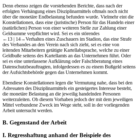
„Inwieweit haften Mitarbeiter für Datenschutzverstöße?“
Denn ebenso zeigen die vorstehenden Berichte, dass nach der
erfolgten Verhängung eines Disziplinarmittels oftmals noch nicht
über die monetäre Endbelastung befunden wurde. Vielmehr eint die
Konstellationen, dass eine (juristische) Person für das Handeln einer
(natürlichen) Person von einer weiteren Stelle zur Zahlung einer
Geldsumme verpflichtet wird. Sei es ein störendes
←13 |
14→
Verhalten eines Zuschauers im Stadion, das eine Strafe
des Verbandes an den Verein nach sich zieht, sei es eine von
leitenden Mitarbeitern getätigte Kartellabsprache, welche zu einer
Geldbuße seitens des Kartellamts an das Unternehmen führt. Oder
sei es eine unterlassene Aufklärung oder Falschberatung eines
Datenschutzbeauftragten, infolgedessen es zu einem Bußgeld seitens
der Aufsichtsbehörde gegen das Unternehmen kommt.
Ebendiese Konstellationen legen die Vermutung nahe, dass bei den
Adressaten des Disziplinarmittels ein gesteigertes Interesse besteht,
die monetäre Belastung an die jeweilig handelnden Personen
weiterzuleiten. Ob diesem Vorhaben jedoch der mit dem jeweiligen
Mittel verbundene Zweck im Wege steht, soll in der vorliegenden
Arbeit untersucht werden.
B.
Gegenstand der Arbeit