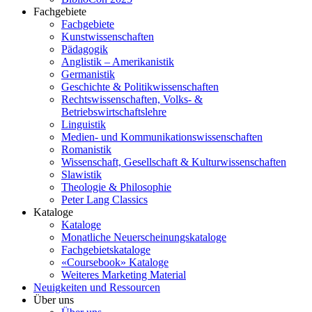
Fachgebiete
Fachgebiete
Kunstwissenschaften
Pädagogik
Anglistik – Amerikanistik
Germanistik
Geschichte & Politikwissenschaften
Rechtswissenschaften, Volks- &
Betriebswirtschaftslehre
Linguistik
Medien- und Kommunikationswissenschaften
Romanistik
Wissenschaft, Gesellschaft & Kulturwissenschaften
Slawistik
Theologie & Philosophie
Peter Lang Classics
Kataloge
Kataloge
Monatliche Neuerscheinungskataloge
Fachgebietskataloge
«Coursebook» Kataloge
Weiteres Marketing Material
Neuigkeiten und Ressourcen
Über uns