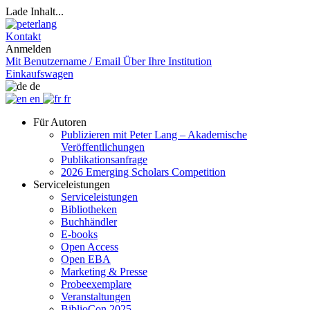
Lade Inhalt...
Kontakt
Anmelden
Mit Benutzername / Email
Über Ihre Institution
Einkaufswagen
de
en
fr
Für Autoren
Publizieren mit Peter Lang – Akademische
Veröffentlichungen
Publikationsanfrage
2026 Emerging Scholars Competition
Serviceleistungen
Serviceleistungen
Bibliotheken
Buchhändler
E-books
Open Access
Open EBA
Marketing & Presse
Probeexemplare
Veranstaltungen
BiblioCon 2025