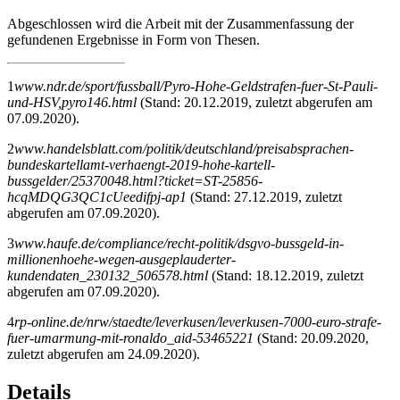
21
solche von vereinzelten Stimmen gefordert wurde.
Abgeschlossen wird die Arbeit mit der Zusammenfassung der
gefundenen Ergebnisse in Form von Thesen.
1
www.ndr.de/sport/fussball/Pyro-Hohe-Geldstrafen-fuer-St-Pauli-
und-HSV,pyro146.html
(Stand: 20.12.2019, zuletzt abgerufen am
07.09.2020).
2
www.handelsblatt.com/politik/deutschland/preisabsprachen-
bundeskartellamt-verhaengt-2019-hohe-kartell-
bussgelder/25370048.html?ticket=ST-25856-
hcqMDQG3QC1cUeedifpj-ap1
(Stand: 27.12.2019, zuletzt
abgerufen am 07.09.2020).
3
www.haufe.de/compliance/recht-politik/dsgvo-bussgeld-in-
millionenhoehe-wegen-ausgeplauderter-
kundendaten_230132_506578.html
(Stand: 18.12.2019, zuletzt
abgerufen am 07.09.2020).
4
rp-online.de/nrw/staedte/leverkusen/leverkusen-7000-euro-strafe-
fuer-umarmung-mit-ronaldo_aid-53465221
(Stand: 20.09.2020,
zuletzt abgerufen am 24.09.2020).