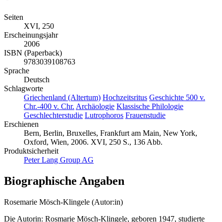
Seiten
XVI, 250
Erscheinungsjahr
2006
ISBN (Paperback)
9783039108763
Sprache
Deutsch
Schlagworte
Griechenland (Altertum)
Hochzeitsritus
Geschichte 500 v.
Chr.-400 v. Chr.
Archäologie
Klassische Philologie
Geschlechterstudie
Lutrophoros
Frauenstudie
Erschienen
Bern, Berlin, Bruxelles, Frankfurt am Main, New York,
Oxford, Wien, 2006. XVI, 250 S., 136 Abb.
Produktsicherheit
Peter Lang Group AG
Biographische Angaben
Rosemarie Mösch-Klingele (Autor:in)
Die Autorin: Rosmarie Mösch-Klingele, geboren 1947, studierte