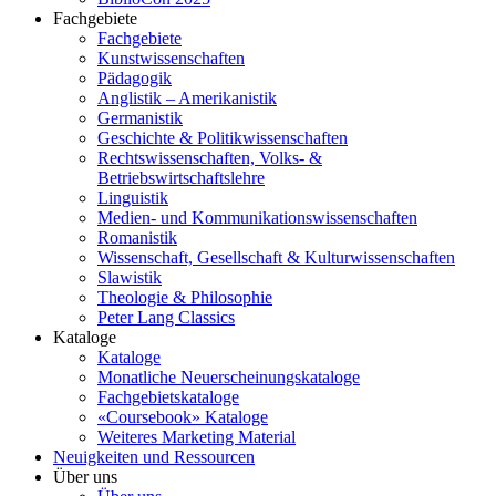
Fachgebiete
Fachgebiete
Kunstwissenschaften
Pädagogik
Anglistik – Amerikanistik
Germanistik
Geschichte & Politikwissenschaften
Rechtswissenschaften, Volks- &
Betriebswirtschaftslehre
Linguistik
Medien- und Kommunikationswissenschaften
Romanistik
Wissenschaft, Gesellschaft & Kulturwissenschaften
Slawistik
Theologie & Philosophie
Peter Lang Classics
Kataloge
Kataloge
Monatliche Neuerscheinungskataloge
Fachgebietskataloge
«Coursebook» Kataloge
Weiteres Marketing Material
Neuigkeiten und Ressourcen
Über uns