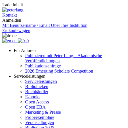
Lade Inhalt...
Kontakt
Anmelden
Mit Benutzername / Email
Über Ihre Institution
Einkaufswagen
de
en
fr
Für Autoren
Publizieren mit Peter Lang – Akademische
Veröffentlichungen
Publikationsanfrage
2026 Emerging Scholars Competition
Serviceleistungen
Serviceleistungen
Bibliotheken
Buchhändler
E-books
Open Access
Open EBA
Marketing & Presse
Probeexemplare
Veranstaltungen
BiblioCon 2025