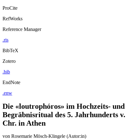
ProCite
RefWorks
Reference Manager
.ris
BibTeX
Zotero
.bib
EndNote
.enw
Die «loutrophóros» im Hochzeits- und
Begräbnisritual des 5. Jahrhunderts v.
Chr. in Athen
von
Rosemarie Mösch-Klingele (Autor:in)