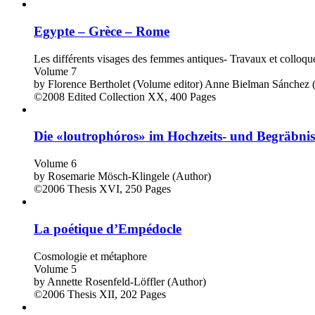
Egypte – Grèce – Rome
Les différents visages des femmes antiques- Travaux et colloq
Volume 7
by
Florence Bertholet (Volume editor)
Anne Bielman Sánchez (
©2008
Edited Collection
XX, 400 Pages
Die «loutrophóros» im Hochzeits- und Begräbnisr
Volume 6
by
Rosemarie Mösch-Klingele (Author)
©2006
Thesis
XVI, 250 Pages
La poétique d’Empédocle
Cosmologie et métaphore
Volume 5
by
Annette Rosenfeld-Löffler (Author)
©2006
Thesis
XII, 202 Pages