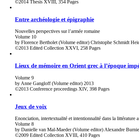
©2014
Thesis
XVIII, 354 Pages
Entre archéologie et épigraphie
Nouvelles perspectives sur l’armée romaine
Volume 10
by
Florence Bertholet (Volume editor)
Christophe Schmidt Heid
©2013
Edited Collection
XXVI, 258 Pages
Lieux de mémoire en Orient grec à l’époque impé
Volume 9
by
Anne Gangloff (Volume editor)
2013
©2013
Conference proceedings
XIV, 398 Pages
Jeux de voix
Enonciation, intertextualité et intentionnalité dans la littérature 
Volume 8
by
Danielle van Mal-Maeder (Volume editor)
Alexandre Burnie
©2009
Edited Collection
XVIII, 410 Pages