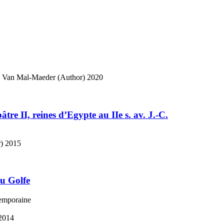
e Van Mal-Maeder (Author)
2020
tre II, reines d’Egypte au IIe s. av. J.-C.
)
2015
du Golfe
temporaine
2014