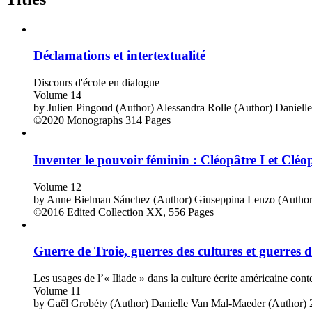
Déclamations et intertextualité
Discours d'école en dialogue
Volume 14
by
Julien Pingoud (Author)
Alessandra Rolle (Author)
Daniell
©2020
Monographs
314 Pages
Inventer le pouvoir féminin : Cléopâtre I et Cléopâ
Volume 12
by
Anne Bielman Sánchez (Author)
Giuseppina Lenzo (Author
©2016
Edited Collection
XX, 556 Pages
Guerre de Troie, guerres des cultures et guerres 
Les usages de l’« Iliade » dans la culture écrite américaine con
Volume 11
by
Gaël Grobéty (Author)
Danielle Van Mal-Maeder (Author)