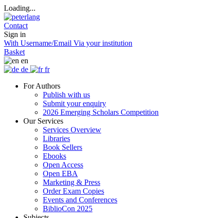
Loading...
Contact
Sign in
With Username/Email
Via your institution
Basket
en
de
fr
For Authors
Publish with us
Submit your enquiry
2026 Emerging Scholars Competition
Our Services
Services Overview
Libraries
Book Sellers
Ebooks
Open Access
Open EBA
Marketing & Press
Order Exam Copies
Events and Conferences
BiblioCon 2025
Subjects