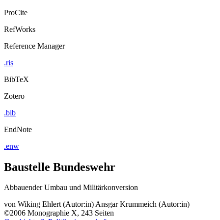
ProCite
RefWorks
Reference Manager
.ris
BibTeX
Zotero
.bib
EndNote
.enw
Baustelle Bundeswehr
Abbauender Umbau und Militärkonversion
von
Wiking Ehlert (Autor:in)
Ansgar Krummeich (Autor:in)
©2006
Monographie
X, 243 Seiten