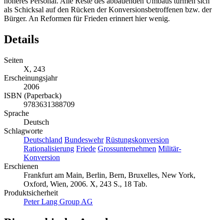
höheres Personal. Alle Reste des abbauenden Umbaus türmen sich
als Schicksal auf den Rücken der Konversionsbetroffenen bzw. der
Bürger. An Reformen für Frieden erinnert hier wenig.
Details
Seiten
X, 243
Erscheinungsjahr
2006
ISBN (Paperback)
9783631388709
Sprache
Deutsch
Schlagworte
Deutschland
Bundeswehr
Rüstungskonversion
Rationalisierung
Friede
Grossunternehmen
Militär-
Konversion
Erschienen
Frankfurt am Main, Berlin, Bern, Bruxelles, New York,
Oxford, Wien, 2006. X, 243 S., 18 Tab.
Produktsicherheit
Peter Lang Group AG