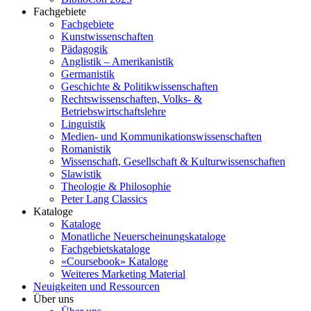
Fachgebiete
Fachgebiete
Kunstwissenschaften
Pädagogik
Anglistik – Amerikanistik
Germanistik
Geschichte & Politikwissenschaften
Rechtswissenschaften, Volks- &
Betriebswirtschaftslehre
Linguistik
Medien- und Kommunikationswissenschaften
Romanistik
Wissenschaft, Gesellschaft & Kulturwissenschaften
Slawistik
Theologie & Philosophie
Peter Lang Classics
Kataloge
Kataloge
Monatliche Neuerscheinungskataloge
Fachgebietskataloge
«Coursebook» Kataloge
Weiteres Marketing Material
Neuigkeiten und Ressourcen
Über uns