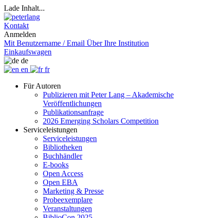
Lade Inhalt...
Kontakt
Anmelden
Mit Benutzername / Email
Über Ihre Institution
Einkaufswagen
de
en
fr
Für Autoren
Publizieren mit Peter Lang – Akademische
Veröffentlichungen
Publikationsanfrage
2026 Emerging Scholars Competition
Serviceleistungen
Serviceleistungen
Bibliotheken
Buchhändler
E-books
Open Access
Open EBA
Marketing & Presse
Probeexemplare
Veranstaltungen
BiblioCon 2025