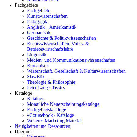
Fachgebiete
Fachgebiete
Kunstwissenschaften
Pädagogik
Anglistik – Amerikanistik
Germanistik
Geschichte & Politikwissenschaften
Rechtswissenschaften, Volks- &
Betriebswirtschaftslehre
Linguistik
Medien- und Kommunikationswissenschaften
Romanistik
Wissenschaft, Gesellschaft & Kulturwissenschaften
Slawistik
Theologie & Philosophie
Peter Lang Classics
Kataloge
Kataloge
Monatliche Neuerscheinungskataloge
Fachgebietskataloge
«Coursebook» Kataloge
Weiteres Marketing Material
Neuigkeiten und Ressourcen
Über uns