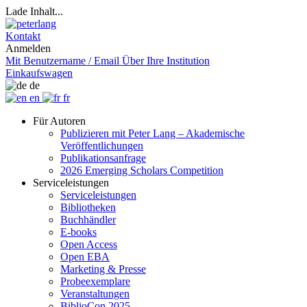
Lade Inhalt...
Kontakt
Anmelden
Mit Benutzername / Email
Über Ihre Institution
Einkaufswagen
de
en
fr
Für Autoren
Publizieren mit Peter Lang – Akademische
Veröffentlichungen
Publikationsanfrage
2026 Emerging Scholars Competition
Serviceleistungen
Serviceleistungen
Bibliotheken
Buchhändler
E-books
Open Access
Open EBA
Marketing & Presse
Probeexemplare
Veranstaltungen
BiblioCon 2025