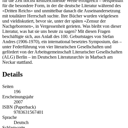
für die Zeit höchst kennzeichnende Weise erfolgreich – beispielhaft
für die besondere Form, in der die deutsche Literatur während des
«Dritten Reichs» und unmittelbar danach die Auseinandersetzung
mit totalitärer Herrschaft suchte. Ihre Bücher wurden vielgelesen
und vieldiskutiert, bevor sie, unter der späten «Zensur der
Nachgeborenen», in Vergessenheit gerieten. Was bleibt von dieser
Literatur, was hat sie uns heute zu sagen? Mit diesen Fragen
beschäftigte sich, aus Anlaß des 100. Geburtstages von Stefan
Andres (1906-1970), ein international besetztes Symposium, das –
unter Federführung von vier literarischen Gesellschaften und
gefördert von der Arbeitsgemeinschaft Literarischer Gesellschaften
(ALG) Berlin – im Deutschen Literaturarchiv in Marbach am
Neckar stattfand.
Details
Seiten
196
Erscheinungsjahr
2007
ISBN (Paperback)
9783631567401
Sprache
Deutsch
Schlagworte