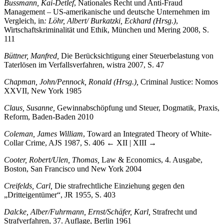
Bussmann, Kai-Detlef
, Nationales Recht und Anti-Fraud
Management – US-amerikanische und deutsche Unternehmen im
Vergleich, in
: Löhr, Albert/ Burkatzki, Eckhard (Hrsg.)
,
Wirtschaftskriminalität und Ethik, München und Mering 2008, S.
111
Büttner, Manfred,
Die Berücksichtigung einer Steuerbelastung von
Taterlösen im Verfallsverfahren, wistra 2007, S. 47
Chapman, John/Pennock, Ronald (Hrsg.),
Criminal Justice: Nomos
XXVII, New York 1985
Claus, Susanne,
Gewinnabschöpfung und Steuer, Dogmatik, Praxis,
Reform, Baden-Baden 2010
Coleman, James William
, Toward an Integrated Theory of White-
Collar Crime, AJS 1987, S. 406
← XII | XIII →
Cooter, Robert/Ulen, Thomas,
Law & Economics, 4. Ausgabe,
Boston, San Francisco und New York 2004
Creifelds, Carl,
Die strafrechtliche Einziehung gegen den
„Dritteigentümer“, JR 1955, S. 403
Dalcke, Alber/Fuhrmann, Ernst/Schäfer, Karl,
Strafrecht und