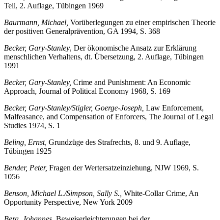
Walter,
Alternativ-Entwurf eines Strafgesetzbuches, Allgemeiner
Teil, 2. Auflage, Tübingen 1969
Baurmann, Michael,
Vorüberlegungen zu einer empirischen Theorie
der positiven Generalprävention, GA 1994, S. 368
Becker, Gary-Stanley
, Der ökonomische Ansatz zur Erklärung
menschlichen Verhaltens, dt. Übersetzung, 2. Auflage, Tübingen
1991
Becker, Gary-Stanley,
Crime and Punishment: An Economic
Approach, Journal of Political Economy 1968, S. 169
Becker, Gary-Stanley/Stigler, Goerge-Joseph,
Law Enforcement,
Malfeasance, and Compensation of Enforcers, The Journal of Legal
Studies 1974, S. 1
Beling, Ernst,
Grundzüge des Strafrechts, 8. und 9. Auflage,
Tübingen 1925
Bender, Peter,
Fragen der Wertersatzeinziehung, NJW 1969, S.
1056
Benson, Michael L./Simpson, Sally S.,
White-Collar Crime, An
Opportunity Perspective, New York 2009