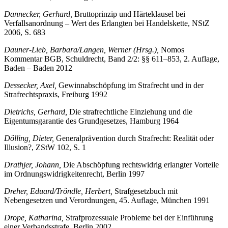
Strafverfahren, 37. Auflage, Berlin 1961
Dannecker, Gerhard,
Bruttoprinzip und Härteklausel bei
Verfallsanordnung – Wert des Erlangten bei Handelskette, NStZ
2006, S. 683
Dauner-Lieb, Barbara/Langen, Werner (Hrsg.),
Nomos
Kommentar BGB, Schuldrecht, Band 2/2: §§ 611–853, 2. Auflage,
Baden – Baden 2012
Dessecker, Axel,
Gewinnabschöpfung im Strafrecht und in der
Strafrechtspraxis, Freiburg 1992
Dietrichs, Gerhard,
Die strafrechtliche Einziehung und die
Eigentumsgarantie des Grundgesetzes, Hamburg 1964
Dölling, Dieter,
Generalprävention durch Strafrecht: Realität oder
Illusion?, ZStW 102, S. 1
Drathjer, Johann,
Die Abschöpfung rechtswidrig erlangter Vorteile
im Ordnungswidrigkeitenrecht, Berlin 1997
Dreher, Eduard/Tröndle, Herbert,
Strafgesetzbuch mit
Nebengesetzen und Verordnungen, 45. Auflage, München 1991
Drope, Katharina,
Strafprozessuale Probleme bei der Einführung