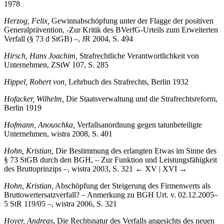
Heineke, John,
Economic Models of Criminal Behavior, Amsterdam
1978
Herzog, Felix,
Gewinnabschöpfung unter der Flagge der positiven
Generalprävention, -Zur Kritik des BVerfG-Urteils zum Erweiterten
Verfall (§ 73 d StGB) –, JR 2004, S. 494
Hirsch, Hans Joachim,
Strafrechtliche Verantwortlichkeit von
Unternehmen, ZStW 107, S. 285
Hippel, Robert von,
Lehrbuch des Strafrechts, Berlin 1932
Hofacker, Wilhelm,
Die Staatsverwaltung und die Strafrechtsreform,
Berlin 1919
Hofmann, Anouschka,
Verfallsanordnung gegen tatunbeteiligte
Unternehmen, wistra 2008, S. 401
Hohn, Kristian,
Die Bestimmung des erlangten Etwas im Sinne des
§ 73 StGB durch den BGH, – Zur Funktion und Leistungsfähigkeit
des Bruttoprinzips –, wistra 2003, S. 321
← XV | XVI →
Hohn, Kristian,
Abschöpfung der Steigerung des Firmenwerts als
Bruttowertersatzverfall? – Anmerkung zu BGH Urt. v. 02.12.2005–
5 StR 119/05 –, wistra 2006, S. 321