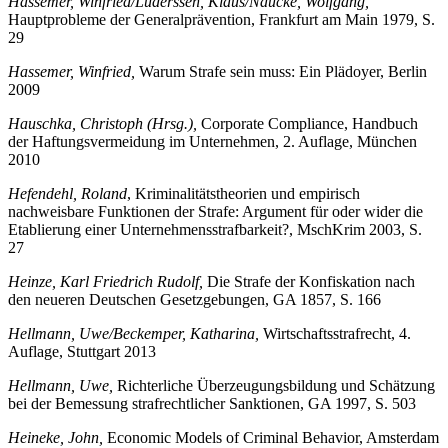
Hassemer, Winfried,
Generalprävention und Strafzumessung, in:
Hassemer, Winfried/Lüderssen, Klaus/Naucke, Wolfgang,
Hauptprobleme der Generalprävention, Frankfurt am Main 1979, S.
29
Hassemer, Winfried,
Warum Strafe sein muss: Ein Plädoyer, Berlin
2009
Hauschka, Christoph (Hrsg.),
Corporate Compliance, Handbuch
der Haftungsvermeidung im Unternehmen, 2. Auflage, München
2010
Hefendehl, Roland
, Kriminalitätstheorien und empirisch
nachweisbare Funktionen der Strafe: Argument für oder wider die
Etablierung einer Unternehmensstrafbarkeit?, MschKrim 2003, S.
27
Heinze, Karl Friedrich Rudolf,
Die Strafe der Konfiskation nach
den neueren Deutschen Gesetzgebungen, GA 1857, S. 166
Hellmann, Uwe/Beckemper, Katharina,
Wirtschaftsstrafrecht, 4.
Auflage, Stuttgart 2013
Hellmann, Uwe,
Richterliche Überzeugungsbildung und Schätzung
bei der Bemessung strafrechtlicher Sanktionen, GA 1997, S. 503