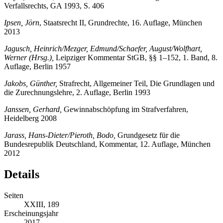
Hoyer, Andreas
, Die Rechtsnatur des Verfalls angesichts des neuen
Verfallsrechts, GA 1993, S. 406
Ipsen, Jörn
, Staatsrecht II, Grundrechte, 16. Auflage, München
2013
Jagusch, Heinrich/Mezger, Edmund/Schaefer, August/Wolfhart,
Werner (Hrsg.),
Leipziger Kommentar StGB, §§ 1–152, 1. Band, 8.
Auflage, Berlin 1957
Jakobs, Günther,
Strafrecht, Allgemeiner Teil, Die Grundlagen und
die Zurechnungslehre, 2. Auflage, Berlin 1993
Janssen, Gerhard,
Gewinnabschöpfung im Strafverfahren,
Heidelberg 2008
Jarass, Hans-Dieter/Pieroth, Bodo,
Grundgesetz für die
Bundesrepublik Deutschland, Kommentar, 12. Auflage, München
2012
Details
Seiten
XXIII, 189
Erscheinungsjahr