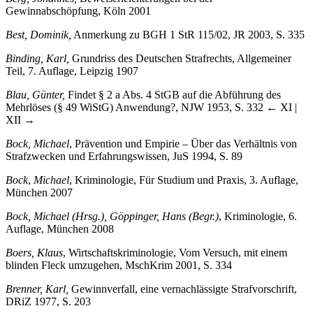
Berg, Johannes,
Beweiserleichterungen bei der
Gewinnabschöpfung, Köln 2001
Best, Dominik,
Anmerkung zu BGH 1 StR 115/02, JR 2003, S. 335
Binding, Karl,
Grundriss des Deutschen Strafrechts, Allgemeiner
Teil, 7. Auflage, Leipzig 1907
Blau, Günter,
Findet § 2 a Abs. 4 StGB auf die Abführung des
Mehrlöses (§ 49 WiStG) Anwendung?, NJW 1953, S. 332
← XI |
XII →
Bock, Michael
, Prävention und Empirie – Über das Verhältnis von
Strafzwecken und Erfahrungswissen, JuS 1994, S. 89
Bock
,
Michael
, Kriminologie, Für Studium und Praxis, 3. Auflage,
München 2007
Bock, Michael (Hrsg.), Göppinger, Hans (Begr.)
, Kriminologie, 6.
Auflage, München 2008
Boers, Klaus
, Wirtschaftskriminologie, Vom Versuch, mit einem
blinden Fleck umzugehen, MschKrim 2001, S. 334
Brenner, Karl,
Gewinnverfall, eine vernachlässigte Strafvorschrift,