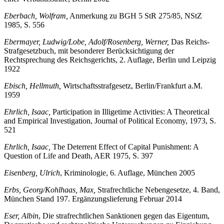
einer Verbandsstrafe, Berlin 2002
Eberbach, Wolfram,
Anmerkung zu BGH 5 StR 275/85, NStZ
1985, S. 556
Ebermayer, Ludwig/Lobe, Adolf/Rosenberg, Werner,
Das Reichs-
Strafgesetzbuch, mit besonderer Berücksichtigung der
Rechtsprechung des Reichsgerichts, 2. Auflage, Berlin und Leipzig
1922
Ebisch, Hellmuth,
Wirtschaftsstrafgesetz, Berlin/Frankfurt a.M.
1959
Ehrlich, Isaac,
Participation in Illigetime Activities: A Theoretical
and Empirical Investigation, Journal of Political Economy, 1973, S.
521
Ehrlich, Isaac,
The Deterrent Effect of Capital Punishment: A
Question of Life and Death, AER 1975, S. 397
Eisenberg, Ulrich
, Kriminologie, 6. Auflage, München 2005
Erbs, Georg/Kohlhaas, Max,
Strafrechtliche Nebengesetze, 4. Band,
München Stand 197. Ergänzungslieferung Februar 2014