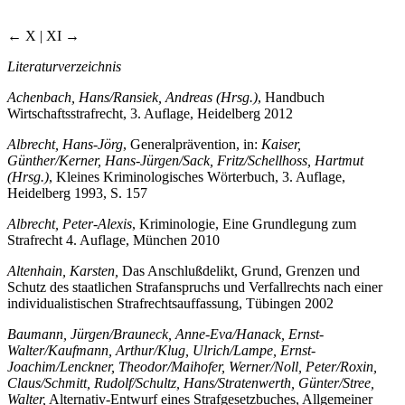
← X | XI →
Literaturverzeichnis
Achenbach, Hans/Ransiek, Andreas (Hrsg.)
, Handbuch
Wirtschaftsstrafrecht, 3. Auflage, Heidelberg 2012
Albrecht, Hans-Jörg
, Generalprävention, in:
Kaiser,
Günther/Kerner, Hans-Jürgen/Sack, Fritz/Schellhoss, Hartmut
(Hrsg.)
, Kleines Kriminologisches Wörterbuch, 3. Auflage,
Heidelberg 1993, S. 157
Albrecht, Peter-Alexis
, Kriminologie, Eine Grundlegung zum
Strafrecht 4. Auflage, München 2010
Altenhain, Karsten,
Das Anschlußdelikt, Grund, Grenzen und
Schutz des staatlichen Strafanspruchs und Verfallrechts nach einer
individualistischen Strafrechtsauffassung, Tübingen 2002
Baumann, Jürgen/Brauneck, Anne-Eva/Hanack, Ernst-
Walter/Kaufmann, Arthur/Klug, Ulrich/Lampe, Ernst-
Joachim/Lenckner, Theodor/Maihofer, Werner/Noll, Peter/Roxin,
Claus/Schmitt, Rudolf/Schultz, Hans/Stratenwerth, Günter/Stree,