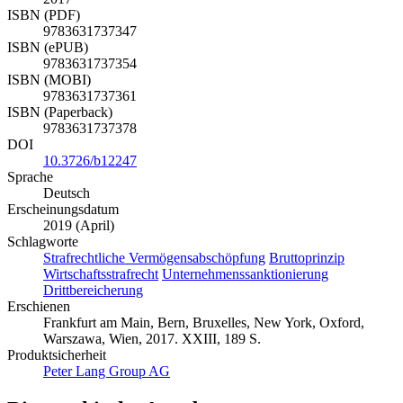
2017
ISBN (PDF)
9783631737347
ISBN (ePUB)
9783631737354
ISBN (MOBI)
9783631737361
ISBN (Paperback)
9783631737378
DOI
10.3726/b12247
Sprache
Deutsch
Erscheinungsdatum
2019 (April)
Schlagworte
Strafrechtliche Vermögensabschöpfung
Bruttoprinzip
Wirtschaftsstrafrecht
Unternehmenssanktionierung
Drittbereicherung
Erschienen
Frankfurt am Main, Bern, Bruxelles, New York, Oxford,
Warszawa, Wien, 2017. XXIII, 189 S.
Produktsicherheit
Peter Lang Group AG