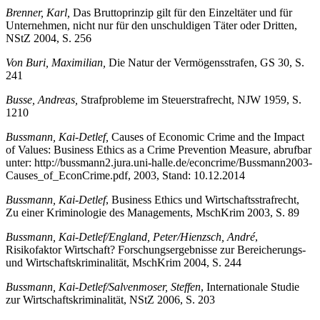
DRiZ 1977, S. 203
Brenner, Karl,
Das Bruttoprinzip gilt für den Einzeltäter und für
Unternehmen, nicht nur für den unschuldigen Täter oder Dritten,
NStZ 2004, S. 256
Von Buri, Maximilian,
Die Natur der Vermögensstrafen, GS 30, S.
241
Busse, Andreas,
Strafprobleme im Steuerstrafrecht, NJW 1959, S.
1210
Bussmann, Kai-Detlef,
Causes of Economic Crime and the Impact
of Values: Business Ethics as a Crime Prevention Measure, abrufbar
unter:
http://bussmann2.jura.uni-halle.de/econcrime/Bussmann2003-
Causes_of_EconCrime.pdf
, 2003, Stand: 10.12.2014
Bussmann, Kai-Detlef
, Business Ethics und Wirtschaftsstrafrecht,
Zu einer Kriminologie des Managements, MschKrim 2003, S. 89
Bussmann, Kai-Detlef/England, Peter/Hienzsch, André
,
Risikofaktor Wirtschaft? Forschungsergebnisse zur Bereicherungs-
und Wirtschaftskriminalität, MschKrim 2004, S. 244
Bussmann, Kai-Detlef/Salvenmoser, Steffen
, Internationale Studie
zur Wirtschaftskriminalität, NStZ 2006, S. 203