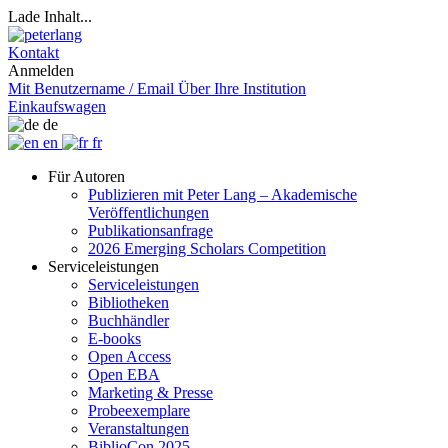
Lade Inhalt...
Kontakt
Anmelden
Mit Benutzername / Email
Über Ihre Institution
Einkaufswagen
de
en
fr
Für Autoren
Publizieren mit Peter Lang – Akademische
Veröffentlichungen
Publikationsanfrage
2026 Emerging Scholars Competition
Serviceleistungen
Serviceleistungen
Bibliotheken
Buchhändler
E-books
Open Access
Open EBA
Marketing & Presse
Probeexemplare
Veranstaltungen
BiblioCon 2025