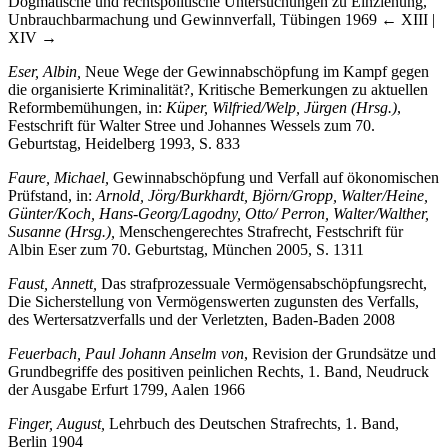
Eser, Albin
, Die strafrechtlichen Sanktionen gegen das Eigentum,
Dogmatische und rechtspolitische Untersuchungen zu Einziehung,
Unbrauchbarmachung und Gewinnverfall, Tübingen 1969
← XIII |
XIV →
Eser, Albin,
Neue Wege der Gewinnabschöpfung im Kampf gegen
die organisierte Kriminalität?, Kritische Bemerkungen zu aktuellen
Reformbemühungen, in:
Küper, Wilfried/Welp, Jürgen (Hrsg.)
,
Festschrift für Walter Stree und Johannes Wessels zum 70.
Geburtstag, Heidelberg 1993, S. 833
Faure, Michael,
Gewinnabschöpfung und Verfall auf ökonomischen
Prüfstand, in:
Arnold, Jörg/Burkhardt, Björn/Gropp, Walter/Heine,
Günter/Koch, Hans-Georg/Lagodny, Otto/ Perron, Walter/Walther,
Susanne (Hrsg.),
Menschengerechtes Strafrecht, Festschrift für
Albin Eser zum 70. Geburtstag, München 2005, S. 1311
Faust, Annett,
Das strafprozessuale Vermögensabschöpfungsrecht,
Die Sicherstellung von Vermögenswerten zugunsten des Verfalls,
des Wertersatzverfalls und der Verletzten, Baden-Baden 2008
Feuerbach, Paul Johann Anselm von
, Revision der Grundsätze und
Grundbegriffe des positiven peinlichen Rechts, 1. Band, Neudruck
der Ausgabe Erfurt 1799, Aalen 1966
Finger, August,
Lehrbuch des Deutschen Strafrechts, 1. Band,