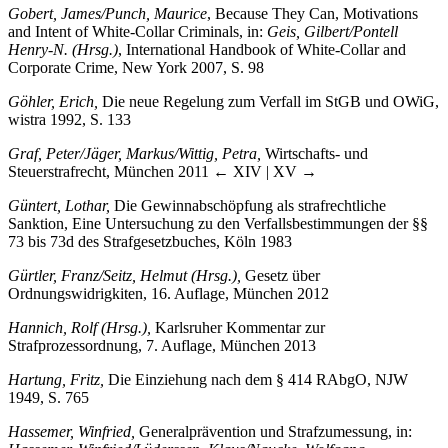
Gobert, James/Punch, Maurice
, Because They Can, Motivations
and Intent of White-Collar Criminals, in:
Geis, Gilbert/Pontell
Henry-N. (Hrsg.)
, International Handbook of White-Collar and
Corporate Crime, New York 2007, S. 98
Göhler, Erich,
Die neue Regelung zum Verfall im StGB und OWiG,
wistra 1992, S. 133
Graf, Peter/Jäger, Markus/Wittig, Petra,
Wirtschafts- und
Steuerstrafrecht, München 2011
← XIV | XV →
Güntert, Lothar,
Die Gewinnabschöpfung als strafrechtliche
Sanktion, Eine Untersuchung zu den Verfallsbestimmungen der §§
73 bis 73d des Strafgesetzbuches, Köln 1983
Gürtler, Franz/Seitz, Helmut (Hrsg.),
Gesetz über
Ordnungswidrigkiten, 16. Auflage, München 2012
Hannich, Rolf (Hrsg.),
Karlsruher Kommentar zur
Strafprozessordnung, 7. Auflage, München 2013
Hartung, Fritz,
Die Einziehung nach dem § 414 RAbgO, NJW
1949, S. 765