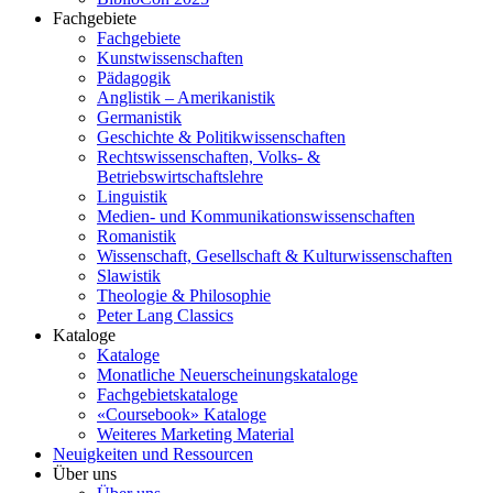
Fachgebiete
Fachgebiete
Kunstwissenschaften
Pädagogik
Anglistik – Amerikanistik
Germanistik
Geschichte & Politikwissenschaften
Rechtswissenschaften, Volks- &
Betriebswirtschaftslehre
Linguistik
Medien- und Kommunikationswissenschaften
Romanistik
Wissenschaft, Gesellschaft & Kulturwissenschaften
Slawistik
Theologie & Philosophie
Peter Lang Classics
Kataloge
Kataloge
Monatliche Neuerscheinungskataloge
Fachgebietskataloge
«Coursebook» Kataloge
Weiteres Marketing Material
Neuigkeiten und Ressourcen
Über uns