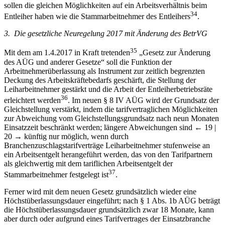
sollen die gleichen Möglichkeiten auf ein Arbeitsverhältnis beim
34
Entleiher haben wie die Stammarbeitnehmer des Entleihers
.
3. Die gesetzliche Neuregelung 2017 mit Änderung des BetrVG
35
Mit dem am 1.4.2017 in Kraft tretenden
„Gesetz zur Änderung
des AÜG und anderer Gesetze“ soll die Funktion der
Arbeitnehmerüberlassung als Instrument zur zeitlich begrenzten
Deckung des Arbeitskräftebedarfs geschärft, die Stellung der
Leiharbeitnehmer gestärkt und die Arbeit der Entleiherbetriebsräte
36
erleichtert werden
. Im neuen § 8 IV AÜG wird der Grundsatz der
Gleichstellung verstärkt, indem die tarifvertraglichen Möglichkeiten
zur Abweichung vom Gleichstellungsgrundsatz nach neun Monaten
Einsatzzeit beschränkt werden; längere Abweichungen sind
← 19 |
20 →
künftig nur möglich, wenn durch
Branchenzuschlagstarifverträge Leiharbeitnehmer stufenweise an
ein Arbeitsentgelt herangeführt werden, das von den Tarifpartnern
als gleichwertig mit dem tariflichen Arbeitsentgelt der
37
Stammarbeitnehmer festgelegt ist
.
Ferner wird mit dem neuen Gesetz grundsätzlich wieder eine
Höchstüberlassungsdauer eingeführt; nach § 1 Abs. 1b AÜG beträgt
die Höchstüberlassungsdauer grundsätzlich zwar 18 Monate, kann
aber durch oder aufgrund eines Tarifvertrages der Einsatzbranche