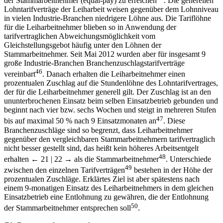
der Stammarbeitnehmer (equal-pay) zu erreichen
. Die generellen
Lohntarifverträge der Leiharbeit weisen gegenüber dem Lohnniveau
in vielen Industrie-Branchen niedrigere Löhne aus. Die Tariflöhne
für die Leiharbeitnehmer blieben so in Anwendung der
tarifvertraglichen Abweichungsmöglichkeit vom
Gleichstellungsgebot häufig unter den Löhnen der
Stammarbeitnehmer. Seit Mai 2012 wurden aber für insgesamt 9
große Industrie-Branchen Branchenzuschlagstarifverträge
46
vereinbart
. Danach erhalten die Leiharbeitnehmer einen
prozentualen Zuschlag auf die Stundenlöhne des Lohntarifvertrages,
der für die Leiharbeitnehmer generell gilt. Der Zuschlag ist an den
ununterbrochenen Einsatz beim selben Einsatzbetrieb gebunden und
beginnt nach vier bzw. sechs Wochen und steigt in mehreren Stufen
47
bis auf maximal 50 % nach 9 Einsatzmonaten an
. Diese
Branchenzuschläge sind so begrenzt, dass Leiharbeitnehmer
gegenüber den vergleichbaren Stammarbeitnehmern tarifvertraglich
nicht besser gestellt sind, das heißt kein höheres Arbeitsentgelt
48
erhalten
← 21 | 22 →
als die Stammarbeitnehmer
. Unterschiede
49
zwischen den einzelnen Tarifverträgen
bestehen in der Höhe der
prozentualen Zuschläge. Erklärtes Ziel ist aber spätestens nach
einem 9-monatigen Einsatz des Leiharbeitnehmers in dem gleichen
Einsatzbetrieb eine Entlohnung zu gewähren, die der Entlohnung
50
der Stammarbeitnehmer entsprechen soll
.