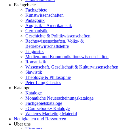
Fachgebiete
Fachgebiete
Kunstwissenschaften
Pädagogik
Anglistik – Amerikanistik
Germanistik
Geschichte & Politikwissenschaften
Rechtswissenschaften, Volks- &
Betriebswirtschaftslehre
Linguistik
Medien- und Kommunikationswissenschaften
Romanistik
Wissenschaft, Gesellschaft & Kulturwissenschaften
Slawistik
Theologie & Philosophie
Peter Lang Classics
Kataloge
Kataloge
Monatliche Neuerscheinungskataloge
Fachgebietskataloge
«Coursebook» Kataloge
Weiteres Marketing Material
Neuigkeiten und Ressourcen
Über uns