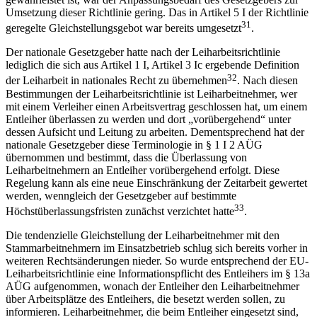
Umsetzung dieser Richtlinie gering. Das in Artikel 5 I der Richtlinie
31
geregelte Gleichstellungsgebot war bereits umgesetzt
.
Der nationale Gesetzgeber hatte nach der Leiharbeitsrichtlinie
lediglich die sich aus Artikel 1 I, Artikel 3 Ic ergebende Definition
32
der Leiharbeit in nationales Recht zu übernehmen
. Nach diesen
Bestimmungen der Leiharbeitsrichtlinie ist Leiharbeitnehmer, wer
mit einem Verleiher einen Arbeitsvertrag geschlossen hat, um einem
Entleiher überlassen zu werden und dort „vorübergehend“ unter
dessen Aufsicht und Leitung zu arbeiten. Dementsprechend hat der
nationale Gesetzgeber diese Terminologie in § 1 I 2 AÜG
übernommen und bestimmt, dass die Überlassung von
Leiharbeitnehmern an Entleiher vorübergehend erfolgt. Diese
Regelung kann als eine neue Einschränkung der Zeitarbeit gewertet
werden, wenngleich der Gesetzgeber auf bestimmte
33
Höchstüberlassungsfristen zunächst verzichtet hatte
.
Die tendenzielle Gleichstellung der Leiharbeitnehmer mit den
Stammarbeitnehmern im Einsatzbetrieb schlug sich bereits vorher in
weiteren Rechtsänderungen nieder. So wurde entsprechend der EU-
Leiharbeitsrichtlinie eine Informationspflicht des Entleihers im § 13a
AÜG aufgenommen, wonach der Entleiher den Leiharbeitnehmer
über Arbeitsplätze des Entleihers, die besetzt werden sollen, zu
informieren. Leiharbeitnehmer, die beim Entleiher eingesetzt sind,