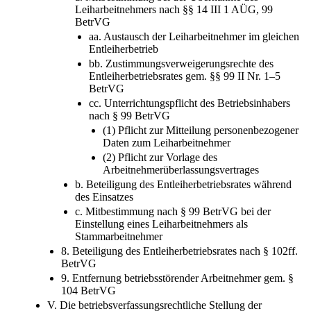
Leiharbeitnehmers nach §§ 14 III 1 AÜG, 99
BetrVG
aa. Austausch der Leiharbeitnehmer im gleichen
Entleiherbetrieb
bb. Zustimmungsverweigerungsrechte des
Entleiherbetriebsrates gem. §§ 99 II Nr. 1–5
BetrVG
cc. Unterrichtungspflicht des Betriebsinhabers
nach § 99 BetrVG
(1) Pflicht zur Mitteilung personenbezogener
Daten zum Leiharbeitnehmer
(2) Pflicht zur Vorlage des
Arbeitnehmerüberlassungsvertrages
b. Beteiligung des Entleiherbetriebsrates während
des Einsatzes
c. Mitbestimmung nach § 99 BetrVG bei der
Einstellung eines Leiharbeitnehmers als
Stammarbeitnehmer
8. Beteiligung des Entleiherbetriebsrates nach § 102ff.
BetrVG
9. Entfernung betriebsstörender Arbeitnehmer gem. §
104 BetrVG
V. Die betriebsverfassungsrechtliche Stellung der