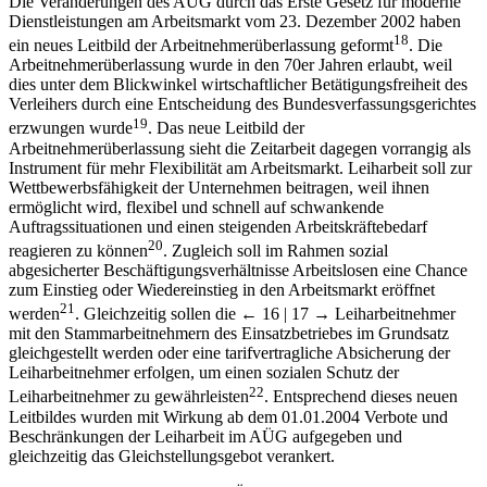
Die Veränderungen des AÜG durch das Erste Gesetz für moderne
Dienstleistungen am Arbeitsmarkt vom 23. Dezember 2002 haben
18
ein neues Leitbild der Arbeitnehmerüberlassung geformt
. Die
Arbeitnehmerüberlassung wurde in den 70er Jahren erlaubt, weil
dies unter dem Blickwinkel wirtschaftlicher Betätigungsfreiheit des
Verleihers durch eine Entscheidung des Bundesverfassungsgerichtes
19
erzwungen wurde
. Das neue Leitbild der
Arbeitnehmerüberlassung sieht die Zeitarbeit dagegen vorrangig als
Instrument für mehr Flexibilität am Arbeitsmarkt. Leiharbeit soll zur
Wettbewerbsfähigkeit der Unternehmen beitragen, weil ihnen
ermöglicht wird, flexibel und schnell auf schwankende
Auftragssituationen und einen steigenden Arbeitskräftebedarf
20
reagieren zu können
. Zugleich soll im Rahmen sozial
abgesicherter Beschäftigungsverhältnisse Arbeitslosen eine Chance
zum Einstieg oder Wiedereinstieg in den Arbeitsmarkt eröffnet
21
werden
. Gleichzeitig sollen die
← 16 | 17 →
Leiharbeitnehmer
mit den Stammarbeitnehmern des Einsatzbetriebes im Grundsatz
gleichgestellt werden oder eine tarifvertragliche Absicherung der
Leiharbeitnehmer erfolgen, um einen sozialen Schutz der
22
Leiharbeitnehmer zu gewährleisten
. Entsprechend dieses neuen
Leitbildes wurden mit Wirkung ab dem 01.01.2004 Verbote und
Beschränkungen der Leiharbeit im AÜG aufgegeben und
gleichzeitig das Gleichstellungsgebot verankert.