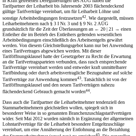
in Kraft getretenen Deregulierungen des AÜG haben die
Tarifpartner der Leiharbeit bis Jahresende 2003 flächendeckend
gültige Tarifverträge vereinbart, um für Leiharbeit Löhne und
42
sonstige Arbeitsbedingungen festzusetzen
. Wie dargestellt, müssen
Leiharbeitnehmern nach § 3 I Nr. 3 und § 9 Nr. 2 AÜG
grundsätzlich für die Zeit der Überlassungen an
← 20 | 21 →
einen
Entleiher die im Betrieb des Entleihers geltenden wesentlichen
Arbeitsbedingungen einschließlich des Arbeitsentgelts gewährt
werden. Von diesem Gleichstellungsgebot kann nur bei Anwendung
eines Tarifvertrages abgewichen werden. Mit dieser
Tariföffnungsklausel hatte der Gesetzgeber zu Recht die Erwartung
an die Tarifvertragsparteien verbunden, dass rasch entsprechende
Tarifverträge vereinbart werden und entweder kraft unmittelbarer
Tarifbindung oder durch arbeitsvertragliche Bezugnahme auf solche
43
Tarifverträge zur Anwendung kommen
. Tatsächlich ist von der
Tariföffnungsklausel und den neuen Tarifverträgen nahezu
44
flächendeckend Gebrauch gemacht worden
.
Dass auch die Tarifpartner die Leiharbeitnehmer tendenziell den
Stammarbeitnehmern gleichstellen wollen, spiegelt sich in
besonderer Weise in so genannten Branchenzuschlagstarifverträgen
wider. Seit Mai 2012 wurden nämlich in Ergänzung der allgemeinen
Lohntarifverträge für die Leiharbeit besondere Entgeltzuschläge
vereinbart, um eine Annäherung der Entlohnung an die Bezahlung
45