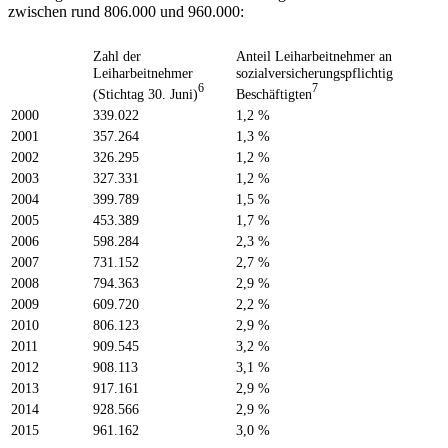
zwischen rund 806.000 und 960.000:
Zahl der
Anteil Leiharbeitnehmer an
Leiharbeitnehmer
sozialversicherungspflichtig
6
7
(Stichtag 30. Juni)
Beschäftigten
2000
339.022
1,2 %
2001
357.264
1,3 %
2002
326.295
1,2 %
2003
327.331
1,2 %
2004
399.789
1,5 %
2005
453.389
1,7 %
2006
598.284
2,3 %
2007
731.152
2,7 %
2008
794.363
2,9 %
2009
609.720
2,2 %
2010
806.123
2,9 %
2011
909.545
3,2 %
2012
908.113
3,1 %
2013
917.161
2,9 %
2014
928.566
2,9 %
2015
961.162
3,0 %