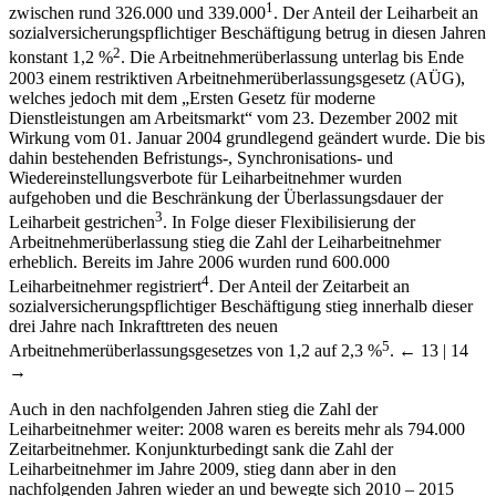
1
zwischen rund 326.000 und 339.000
. Der Anteil der Leiharbeit an
sozialversicherungspflichtiger Beschäftigung betrug in diesen Jahren
2
konstant 1,2 %
. Die Arbeitnehmerüberlassung unterlag bis Ende
2003 einem restriktiven Arbeitnehmerüberlassungsgesetz (AÜG),
welches jedoch mit dem „Ersten Gesetz für moderne
Dienstleistungen am Arbeitsmarkt“ vom 23. Dezember 2002 mit
Wirkung vom 01. Januar 2004 grundlegend geändert wurde. Die bis
dahin bestehenden Befristungs-, Synchronisations- und
Wiedereinstellungsverbote für Leiharbeitnehmer wurden
aufgehoben und die Beschränkung der Überlassungsdauer der
3
Leiharbeit gestrichen
. In Folge dieser Flexibilisierung der
Arbeitnehmerüberlassung stieg die Zahl der Leiharbeitnehmer
erheblich. Bereits im Jahre 2006 wurden rund 600.000
4
Leiharbeitnehmer registriert
. Der Anteil der Zeitarbeit an
sozialversicherungspflichtiger Beschäftigung stieg innerhalb dieser
drei Jahre nach Inkrafttreten des neuen
5
Arbeitnehmerüberlassungsgesetzes von 1,2 auf 2,3 %
.
← 13 | 14
→
Auch in den nachfolgenden Jahren stieg die Zahl der
Leiharbeitnehmer weiter: 2008 waren es bereits mehr als 794.000
Zeitarbeitnehmer. Konjunkturbedingt sank die Zahl der
Leiharbeitnehmer im Jahre 2009, stieg dann aber in den
nachfolgenden Jahren wieder an und bewegte sich 2010 – 2015