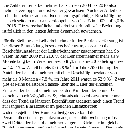
Die Zahl der Leiharbeitnehmer hat sich von 2004 bis 2010 also
mehr als verdoppelt und ist weiter gewachsen. Auch der Anteil der
Leiharbeitnehmer an sozialversicherungspflichtiger Beschäftigung
hat sich seitdem mehr als verdoppelt – von 1,2 % in 2003 auf 3,0 %
in 2015. Die wirtschaftliche und arbeitsmarktpolitische Bedeutung
ist folglich in den letzten Jahren dynamisch gewachsen.
Für die Stellung der Leiharbeitnehmer in der Betriebsverfassung ist
bei dieser Entwicklung besonders bedeutsam, dass auch die
Beschäftigungsdauer der Leiharbeitnehmer zugenommen hat. So
waren im Jahr 2000 nur 21,6 % der Leiharbeitnehmer mehr als 9
Monate lang beim Verleiher beschäftigt, im Jahre 2010 betrug dieser
8
← 14 | 15 →
Anteil bereits fast 28 %
. Im Jahre 2000 betrug der
Anteil der Leiharbeitnehmer mit einer Beschäftigungsdauer von
9
mehr als 3 Monaten 47,8 %, im Jahre 2011 waren es 52,9 %
. Zwar
gibt es keine belastbare Statistik über die Dauer der einzelnen
10
Einsätze der Leiharbeitnehmer bei den Kundenunternehmen
,
jedoch ist nach Wegfall des Synchronisationsverbotes anzunehmen,
dass der Trend zu längeren Beschäftigungsdauern auch einen Trend
zur längeren Einsatzdauer im gleichen Einsatzbetrieb
11
widerspiegelt
. Der Bundesarbeitgeberverband der
Personaldienstleister geht davon aus, dass mittlerweile sogar fast
zwei Drittel der Leiharbeitnehmer länger als 3 Monate im gleichen
Betrieb eingesetzt werden; jeder zehnte Arbeitnehmer sei länger als