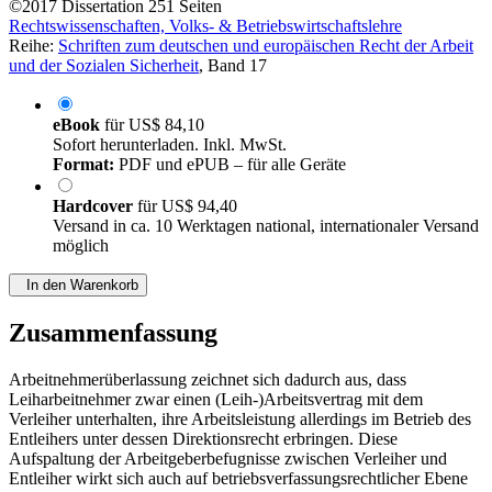
©2017
Dissertation
251 Seiten
Rechtswissenschaften, Volks- & Betriebswirtschaftslehre
Reihe:
Schriften zum deutschen und europäischen Recht der Arbeit
und der Sozialen Sicherheit
, Band 17
eBook
für
US$ 84,10
Sofort herunterladen. Inkl. MwSt.
Format:
PDF und ePUB – für alle Geräte
Hardcover
für
US$ 94,40
Versand in ca. 10 Werktagen national, internationaler Versand
möglich
In den Warenkorb
Zusammenfassung
Arbeitnehmerüberlassung zeichnet sich dadurch aus, dass
Leiharbeitnehmer zwar einen (Leih-)Arbeitsvertrag mit dem
Verleiher unterhalten, ihre Arbeitsleistung allerdings im Betrieb des
Entleihers unter dessen Direktionsrecht erbringen. Diese
Aufspaltung der Arbeitgeberbefugnisse zwischen Verleiher und
Entleiher wirkt sich auch auf betriebsverfassungsrechtlicher Ebene