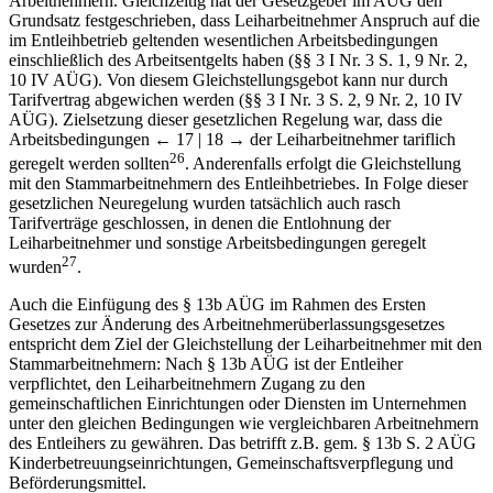
Arbeitnehmern. Gleichzeitig hat der Gesetzgeber im AÜG den
Grundsatz festgeschrieben, dass Leiharbeitnehmer Anspruch auf die
im Entleihbetrieb geltenden wesentlichen Arbeitsbedingungen
einschließlich des Arbeitsentgelts haben (§§ 3 I Nr. 3 S. 1, 9 Nr. 2,
10 IV AÜG). Von diesem Gleichstellungsgebot kann nur durch
Tarifvertrag abgewichen werden (§§ 3 I Nr. 3 S. 2, 9 Nr. 2, 10 IV
AÜG). Zielsetzung dieser gesetzlichen Regelung war, dass die
Arbeitsbedingungen
← 17 | 18 →
der Leiharbeitnehmer tariflich
26
geregelt werden sollten
. Anderenfalls erfolgt die Gleichstellung
mit den Stammarbeitnehmern des Entleihbetriebes. In Folge dieser
gesetzlichen Neuregelung wurden tatsächlich auch rasch
Tarifverträge geschlossen, in denen die Entlohnung der
Leiharbeitnehmer und sonstige Arbeitsbedingungen geregelt
27
wurden
.
Auch die Einfügung des § 13b AÜG im Rahmen des Ersten
Gesetzes zur Änderung des Arbeitnehmerüberlassungsgesetzes
entspricht dem Ziel der Gleichstellung der Leiharbeitnehmer mit den
Stammarbeitnehmern: Nach § 13b AÜG ist der Entleiher
verpflichtet, den Leiharbeitnehmern Zugang zu den
gemeinschaftlichen Einrichtungen oder Diensten im Unternehmen
unter den gleichen Bedingungen wie vergleichbaren Arbeitnehmern
des Entleihers zu gewähren. Das betrifft z.B. gem. § 13b S. 2 AÜG
Kinderbetreuungseinrichtungen, Gemeinschaftsverpflegung und
Beförderungsmittel.