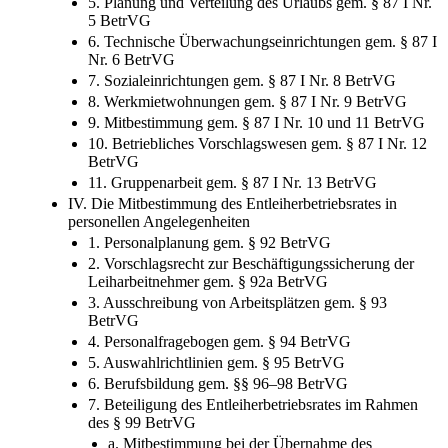
5. Planung und Verteilung des Urlaubs gem. § 87 I Nr.
5 BetrVG
6. Technische Überwachungseinrichtungen gem. § 87 I
Nr. 6 BetrVG
7. Sozialeinrichtungen gem. § 87 I Nr. 8 BetrVG
8. Werkmietwohnungen gem. § 87 I Nr. 9 BetrVG
9. Mitbestimmung gem. § 87 I Nr. 10 und 11 BetrVG
10. Betriebliches Vorschlagswesen gem. § 87 I Nr. 12
BetrVG
11. Gruppenarbeit gem. § 87 I Nr. 13 BetrVG
IV. Die Mitbestimmung des Entleiherbetriebsrates in
personellen Angelegenheiten
1. Personalplanung gem. § 92 BetrVG
2. Vorschlagsrecht zur Beschäftigungssicherung der
Leiharbeitnehmer gem. § 92a BetrVG
3. Ausschreibung von Arbeitsplätzen gem. § 93
BetrVG
4. Personalfragebogen gem. § 94 BetrVG
5. Auswahlrichtlinien gem. § 95 BetrVG
6. Berufsbildung gem. §§ 96–98 BetrVG
7. Beteiligung des Entleiherbetriebsrates im Rahmen
des § 99 BetrVG
a. Mitbestimmung bei der Übernahme des