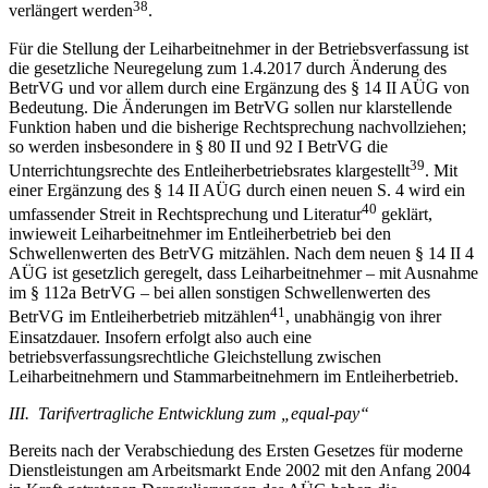
38
verlängert werden
.
Für die Stellung der Leiharbeitnehmer in der Betriebsverfassung ist
die gesetzliche Neuregelung zum 1.4.2017 durch Änderung des
BetrVG und vor allem durch eine Ergänzung des § 14 II AÜG von
Bedeutung. Die Änderungen im BetrVG sollen nur klarstellende
Funktion haben und die bisherige Rechtsprechung nachvollziehen;
so werden insbesondere in § 80 II und 92 I BetrVG die
39
Unterrichtungsrechte des Entleiherbetriebsrates klargestellt
. Mit
einer Ergänzung des § 14 II AÜG durch einen neuen S. 4 wird ein
40
umfassender Streit in Rechtsprechung und Literatur
geklärt,
inwieweit Leiharbeitnehmer im Entleiherbetrieb bei den
Schwellenwerten des BetrVG mitzählen. Nach dem neuen § 14 II 4
AÜG ist gesetzlich geregelt, dass Leiharbeitnehmer – mit Ausnahme
im § 112a BetrVG – bei allen sonstigen Schwellenwerten des
41
BetrVG im Entleiherbetrieb mitzählen
, unabhängig von ihrer
Einsatzdauer. Insofern erfolgt also auch eine
betriebsverfassungsrechtliche Gleichstellung zwischen
Leiharbeitnehmern und Stammarbeitnehmern im Entleiherbetrieb.
III. Tarifvertragliche Entwicklung zum „equal-pay“
Bereits nach der Verabschiedung des Ersten Gesetzes für moderne
Dienstleistungen am Arbeitsmarkt Ende 2002 mit den Anfang 2004