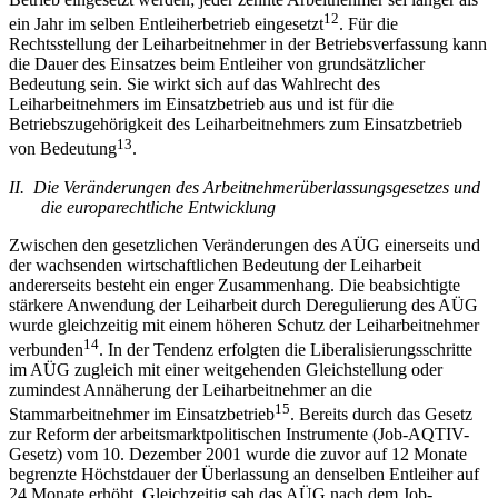
12
ein Jahr im selben Entleiherbetrieb eingesetzt
. Für die
Rechtsstellung der Leiharbeitnehmer in der Betriebsverfassung kann
die Dauer des Einsatzes beim Entleiher von grundsätzlicher
Bedeutung sein. Sie wirkt sich auf das Wahlrecht des
Leiharbeitnehmers im Einsatzbetrieb aus und ist für die
Betriebszugehörigkeit des Leiharbeitnehmers zum Einsatzbetrieb
13
von Bedeutung
.
II. Die Veränderungen des Arbeitnehmerüberlassungsgesetzes und
die europarechtliche Entwicklung
Zwischen den gesetzlichen Veränderungen des AÜG einerseits und
der wachsenden wirtschaftlichen Bedeutung der Leiharbeit
andererseits besteht ein enger Zusammenhang. Die beabsichtigte
stärkere Anwendung der Leiharbeit durch Deregulierung des AÜG
wurde gleichzeitig mit einem höheren Schutz der Leiharbeitnehmer
14
verbunden
. In der Tendenz erfolgten die Liberalisierungsschritte
im AÜG zugleich mit einer weitgehenden Gleichstellung oder
zumindest Annäherung der Leiharbeitnehmer an die
15
Stammarbeitnehmer im Einsatzbetrieb
. Bereits durch das Gesetz
zur Reform der arbeitsmarktpolitischen Instrumente (Job-AQTIV-
Gesetz) vom 10. Dezember 2001 wurde die zuvor auf 12 Monate
begrenzte Höchstdauer der Überlassung an denselben Entleiher auf
24 Monate erhöht. Gleichzeitig sah das AÜG nach dem Job-