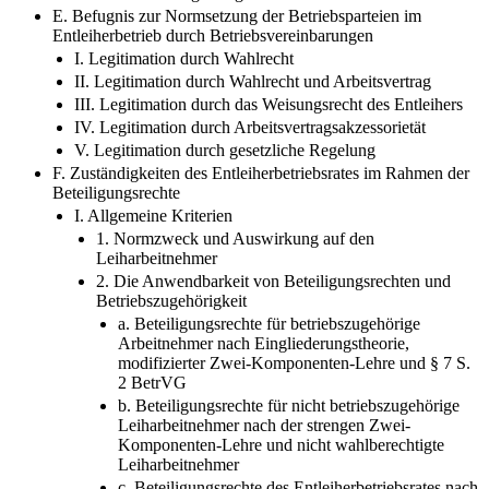
E. Befugnis zur Normsetzung der Betriebsparteien im
Entleiherbetrieb durch Betriebsvereinbarungen
I. Legitimation durch Wahlrecht
II. Legitimation durch Wahlrecht und Arbeitsvertrag
III. Legitimation durch das Weisungsrecht des Entleihers
IV. Legitimation durch Arbeitsvertragsakzessorietät
V. Legitimation durch gesetzliche Regelung
F. Zuständigkeiten des Entleiherbetriebsrates im Rahmen der
Beteiligungsrechte
I. Allgemeine Kriterien
1. Normzweck und Auswirkung auf den
Leiharbeitnehmer
2. Die Anwendbarkeit von Beteiligungsrechten und
Betriebszugehörigkeit
a. Beteiligungsrechte für betriebszugehörige
Arbeitnehmer nach Eingliederungstheorie,
modifizierter Zwei-Komponenten-Lehre und § 7 S.
2 BetrVG
b. Beteiligungsrechte für nicht betriebszugehörige
Leiharbeitnehmer nach der strengen Zwei-
Komponenten-Lehre und nicht wahlberechtigte
Leiharbeitnehmer
c. Beteiligungsrechte des Entleiherbetriebsrates nach