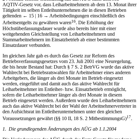
AQTIV-Gesetz vor, dass Leiharbeitnehmern ab dem 13. Monat ihrer
Tätigkeit im selben Entleihunternehmen die in diesen Betrieben
geltenden
← 15 | 16 →
Arbeitsbedingungen einschließlich des
16
Arbeitsentgelts zu gewähren waren
. Die Erhöhung der
Höchstüberlassungsdauer wurde also bereits hier mit einer
weitgehenden Gleichstellung von Leiharbeitnehmern und
Stammarbeitnehmern im Einsatzbetrieb ab einer bestimmten
Einsatzdauer verbunden.
Im gleichen Jahr gab es durch das Gesetz zur Reform des
Betriebsverfassungsgesetzes vom 23. Juli 2001 eine Neuregelung,
die bis heute Bestand hat: Durch § 7 S. 2 BetrVG wurde das aktive
Wahlrecht bei Betriebsratswahlen für Arbeitnehmer eines anderen
Arbeitgebers, die länger als drei Monate im Betrieb eingesetzt
werden, eingeführt und damit auch das aktive Wahlrecht für
Leiharbeitnehmer im Entleiher- bzw. Einsatzbetrieb ermöglicht,
sofern die Leiharbeitnehmer länger als drei Monate in diesem
Betrieb eingesetzt werden. Außerdem wurde den Leiharbeitnehmern
auch das aktive Wahlrecht bei der Wahl der Arbeitnehmervertreter in
den Aufsichtsrat im Entleiherunternehmen unter den gleichen
17
Voraussetzungen gewährt (§§ 10 II, 18 S. 2 MitbestimmungsG)
.
1. Die grundlegenden Änderungen des AÜG ab 1.1.2004