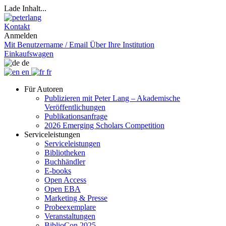
Lade Inhalt...
Kontakt
Anmelden
Mit Benutzername / Email
Über Ihre Institution
Einkaufswagen
de
en
fr
Für Autoren
Publizieren mit Peter Lang – Akademische
Veröffentlichungen
Publikationsanfrage
2026 Emerging Scholars Competition
Serviceleistungen
Serviceleistungen
Bibliotheken
Buchhändler
E-books
Open Access
Open EBA
Marketing & Presse
Probeexemplare
Veranstaltungen
BiblioCon 2025