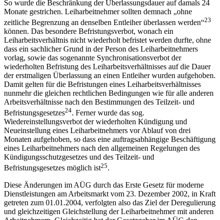
So wurde die Beschränkung der Überlassungsdauer auf damals 24
Monate gestrichen. Leiharbeitnehmer sollten demnach „ohne
23
zeitliche Begrenzung an denselben Entleiher überlassen werden“
können. Das besondere Befristungsverbot, wonach ein
Leiharbeitsverhältnis nicht wiederholt befristet werden durfte, ohne
dass ein sachlicher Grund in der Person des Leiharbeitnehmers
vorlag, sowie das sogenannte Synchronisationsverbot der
wiederholten Befristung des Leiharbeitsverhältnisses auf die Dauer
der erstmaligen Überlassung an einen Entleiher wurden aufgehoben.
Damit gelten für die Befristungen eines Leiharbeitsverhältnisses
nunmehr die gleichen rechtlichen Bedingungen wie für alle anderen
Arbeitsverhältnisse nach den Bestimmungen des Teilzeit- und
24
Befristungsgesetzes
. Ferner wurde das sog.
Wiedereinstellungsverbot der wiederholten Kündigung und
Neueinstellung eines Leiharbeitnehmers vor Ablauf von drei
Monaten aufgehoben, so dass eine auftragsabhängige Beschäftigung
eines Leiharbeitnehmers nach den allgemeinen Regelungen des
Kündigungsschutzgesetzes und des Teilzeit- und
25
Befristungsgesetzes möglich ist
.
Diese Änderungen im AÜG durch das Erste Gesetz für moderne
Dienstleistungen am Arbeitsmarkt vom 23. Dezember 2002, in Kraft
getreten zum 01.01.2004, verfolgten also das Ziel der Deregulierung
und gleichzeitigen Gleichstellung der Leiharbeitnehmer mit anderen