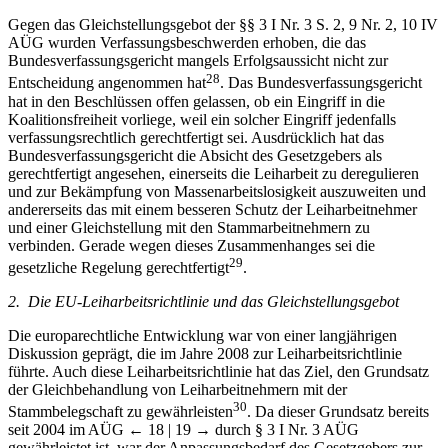
Gegen das Gleichstellungsgebot der §§ 3 I Nr. 3 S. 2, 9 Nr. 2, 10 IV
AÜG wurden Verfassungsbeschwerden erhoben, die das
Bundesverfassungsgericht mangels Erfolgsaussicht nicht zur
28
Entscheidung angenommen hat
. Das Bundesverfassungsgericht
hat in den Beschlüssen offen gelassen, ob ein Eingriff in die
Koalitionsfreiheit vorliege, weil ein solcher Eingriff jedenfalls
verfassungsrechtlich gerechtfertigt sei. Ausdrücklich hat das
Bundesverfassungsgericht die Absicht des Gesetzgebers als
gerechtfertigt angesehen, einerseits die Leiharbeit zu deregulieren
und zur Bekämpfung von Massenarbeitslosigkeit auszuweiten und
andererseits das mit einem besseren Schutz der Leiharbeitnehmer
und einer Gleichstellung mit den Stammarbeitnehmern zu
verbinden. Gerade wegen dieses Zusammenhanges sei die
29
gesetzliche Regelung gerechtfertigt
.
2. Die EU-Leiharbeitsrichtlinie und das Gleichstellungsgebot
Die europarechtliche Entwicklung war von einer langjährigen
Diskussion geprägt, die im Jahre 2008 zur Leiharbeitsrichtlinie
führte. Auch diese Leiharbeitsrichtlinie hat das Ziel, den Grundsatz
der Gleichbehandlung von Leiharbeitnehmern mit der
30
Stammbelegschaft zu gewährleisten
. Da dieser Grundsatz bereits
seit 2004 im AÜG
← 18 | 19 →
durch § 3 I Nr. 3 AÜG
gewährleistet ist, war der Anpassungsbedarf des Gesetzgebers zur