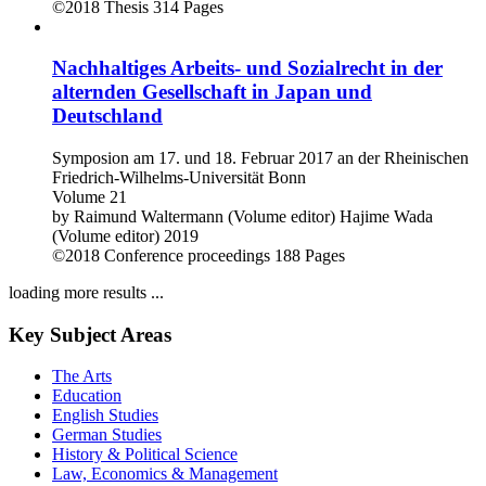
©2018
Thesis
314 Pages
Nachhaltiges Arbeits- und Sozialrecht in der
alternden Gesellschaft in Japan und
Deutschland
Symposion am 17. und 18. Februar 2017 an der Rheinischen
Friedrich-Wilhelms-Universität Bonn
Volume 21
by
Raimund Waltermann (Volume editor)
Hajime Wada
(Volume editor)
2019
©2018
Conference proceedings
188 Pages
loading more results ...
Key Subject Areas
The Arts
Education
English Studies
German Studies
History & Political Science
Law, Economics & Management