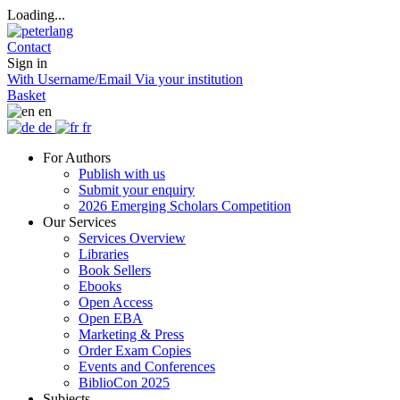
Loading...
Contact
Sign in
With Username/Email
Via your institution
Basket
en
de
fr
For Authors
Publish with us
Submit your enquiry
2026 Emerging Scholars Competition
Our Services
Services Overview
Libraries
Book Sellers
Ebooks
Open Access
Open EBA
Marketing & Press
Order Exam Copies
Events and Conferences
BiblioCon 2025
Subjects