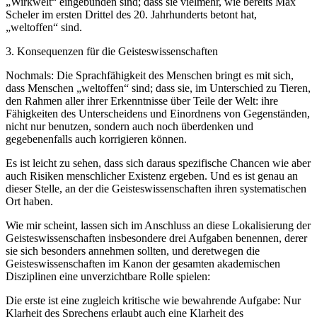
„Wirkwelt“ eingebunden sind; dass sie vielmehr, wie bereits Max
Scheler im ersten Drittel des 20. Jahrhunderts betont hat,
„weltoffen“ sind.
3. Konsequenzen für die Geisteswissenschaften
Nochmals: Die Sprachfähigkeit des Menschen bringt es mit sich,
dass Menschen „weltoffen“ sind; dass sie, im Unterschied zu Tieren,
den Rahmen aller ihrer Erkenntnisse über Teile der Welt: ihre
Fähigkeiten des Unterscheidens und Einordnens von Gegenständen,
nicht nur benutzen, sondern auch noch überdenken und
gegebenenfalls auch korrigieren können.
Es ist leicht zu sehen, dass sich daraus spezifische Chancen wie aber
auch Risiken menschlicher Existenz ergeben. Und es ist genau an
dieser Stelle, an der die Geisteswissenschaften ihren systematischen
Ort haben.
Wie mir scheint, lassen sich im Anschluss an diese Lokalisierung der
Geisteswissenschaften insbesondere drei Aufgaben benennen, derer
sie sich besonders annehmen sollten, und deretwegen die
Geisteswissenschaften im Kanon der gesamten akademischen
Disziplinen eine unverzichtbare Rolle spielen:
Die erste ist eine zugleich kritische wie bewahrende Aufgabe: Nur
Klarheit des Sprechens erlaubt auch eine Klarheit des