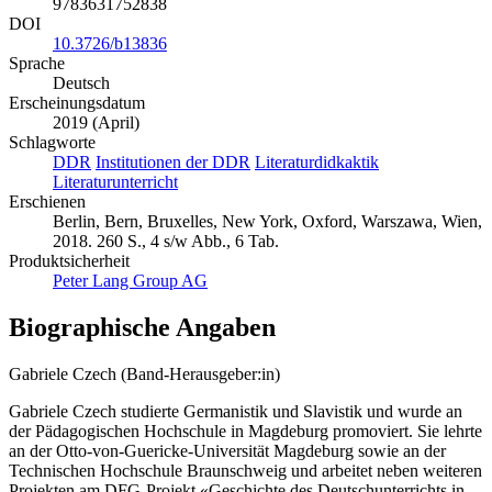
9783631752838
DOI
10.3726/b13836
Sprache
Deutsch
Erscheinungsdatum
2019 (April)
Schlagworte
DDR
Institutionen der DDR
Literaturdidkaktik
Literaturunterricht
Erschienen
Berlin, Bern, Bruxelles, New York, Oxford, Warszawa, Wien,
2018. 260 S., 4 s/w Abb., 6 Tab.
Produktsicherheit
Peter Lang Group AG
Biographische Angaben
Gabriele Czech (Band-Herausgeber:in)
Gabriele Czech studierte Germanistik und Slavistik und wurde an
der Pädagogischen Hochschule in Magdeburg promoviert. Sie lehrte
an der Otto-von-Guericke-Universität Magdeburg sowie an der
Technischen Hochschule Braunschweig und arbeitet neben weiteren
Projekten am DFG-Projekt «Geschichte des Deutschunterrichts in