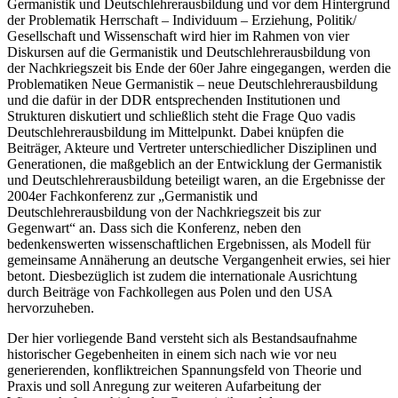
Germanistik und Deutschlehrerausbildung und vor dem Hintergrund
der Problematik Herrschaft – Individuum – Erziehung, Politik/
Gesellschaft und Wissenschaft wird hier im Rahmen von vier
Diskursen auf die Germanistik und Deutschlehrerausbildung von
der Nachkriegszeit bis Ende der 60er Jahre eingegangen, werden die
Problematiken Neue Germanistik – neue Deutschlehrerausbildung
und die dafür in der DDR entsprechenden Institutionen und
Strukturen diskutiert und schließlich steht die Frage Quo vadis
Deutschlehrerausbildung im Mittelpunkt. Dabei knüpfen die
Beiträger, Akteure und Vertreter unterschiedlicher Disziplinen und
Generationen, die maßgeblich an der Entwicklung der Germanistik
und Deutschlehrerausbildung beteiligt waren, an die Ergebnisse der
2004er Fachkonferenz zur „Germanistik und
Deutschlehrerausbildung von der Nachkriegszeit bis zur
Gegenwart“ an. Dass sich die Konferenz, neben den
bedenkenswerten wissenschaftlichen Ergebnissen, als Modell für
gemeinsame Annäherung an deutsche Vergangenheit erwies, sei hier
betont. Diesbezüglich ist zudem die internationale Ausrichtung
durch Beiträge von Fachkollegen aus Polen und den USA
hervorzuheben.
Der hier vorliegende Band versteht sich als Bestandsaufnahme
historischer Gegebenheiten in einem sich nach wie vor neu
generierenden, konfliktreichen Spannungsfeld von Theorie und
Praxis und soll Anregung zur weiteren Aufarbeitung der