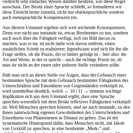
vielleicht sehr einfaches Wissen darüber besitzen, wie diese Regel
ausschaut. Der Besitz einer Sprache schließt, so formulieren wir
diese Einsicht heute zumeist, nicht nur objektsprachliche sondern
auch metasprachliche Kompetenzen ein.
Aus diesem Umstand ergeben sich weit reichende Konsequenzen.
Denn wer nicht nur imstande ist, etwas Bestimmtes zu tun, sondern
auch noch über die Fähigkeit verfügt, sich ein Bild davon zu
machen, was er tut, ist nicht mehr weit davon entfernt, einen
zusätzlichen Schritt zu realisieren: Irgendwann wird sich für ihn die
Frage stellen, ob die Praxis, der er bisher gefolgt ist – hier also: die
Art und Weise, in der er spricht – auch die richtige Praxis ist, ob
man sie nicht an der einen oder anderen Stelle verändern sollte.
Hält man sich an dieser Stelle vor Augen, dass der Gebrauch einer
bestimmten Sprache mit dem Gebrauch bestimmter Fähigkeiten des
Unterscheidens und Einordnens von Gegenständen verknüpft ist,
wird unmittelbar deutlich, welch
← 10 | 11
→ immens wichtige
Implikation sich aus dem Umstand ergibt, dass eine Sprache
sprechen wesentlich mit dem Besitz reflexiver Fähigkeiten verknüpft
ist: Weil Menschen sprechen können, sind sie auch imstande, zu den
ihnen naturwüchsig eigenen Gewohnheiten des Unterscheidens und
Einordnens von Phänomenen in Distanz zu gehen. Das ist der
systematische Hintergrund dafür, dass Menschen nicht, mit Jakob
von Uexküll zu sprechen, in eine bestimmte „Merk-“ und