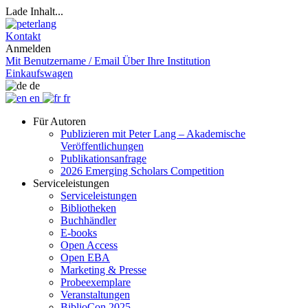
Lade Inhalt...
Kontakt
Anmelden
Mit Benutzername / Email
Über Ihre Institution
Einkaufswagen
de
en
fr
Für Autoren
Publizieren mit Peter Lang – Akademische
Veröffentlichungen
Publikationsanfrage
2026 Emerging Scholars Competition
Serviceleistungen
Serviceleistungen
Bibliotheken
Buchhändler
E-books
Open Access
Open EBA
Marketing & Presse
Probeexemplare
Veranstaltungen
BiblioCon 2025