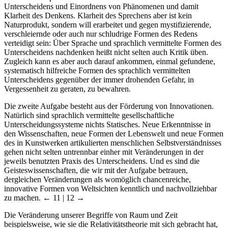
Unterscheidens und Einordnens von Phänomenen und damit
Klarheit des Denkens. Klarheit des Sprechens aber ist kein
Naturprodukt, sondern will erarbeitet und gegen mystifizierende,
verschleiernde oder auch nur schludrige Formen des Redens
verteidigt sein: Über Sprache und sprachlich vermittelte Formen des
Unterscheidens nachdenken heißt nicht selten auch Kritik üben.
Zugleich kann es aber auch darauf ankommen, einmal gefundene,
systematisch hilfreiche Formen des sprachlich vermittelten
Unterscheidens gegenüber der immer drohenden Gefahr, in
Vergessenheit zu geraten, zu bewahren.
Die zweite Aufgabe besteht aus der Förderung von Innovationen.
Natürlich sind sprachlich vermittelte gesellschaftliche
Unterscheidungssysteme nichts Statisches. Neue Erkenntnisse in
den Wissenschaften, neue Formen der Lebenswelt und neue Formen
des in Kunstwerken artikulierten menschlichen Selbstverständnisses
gehen nicht selten untrennbar einher mit Veränderungen in der
jeweils benutzten Praxis des Unterscheidens. Und es sind die
Geisteswissenschaften, die wir mit der Aufgabe betrauen,
dergleichen Veränderungen als womöglich chancenreiche,
innovative Formen von Weltsichten kenntlich und nachvollziehbar
zu machen.
← 11 | 12
→
Die Veränderung unserer Begriffe von Raum und Zeit
beispielsweise, wie sie die Relativitätstheorie mit sich gebracht hat,