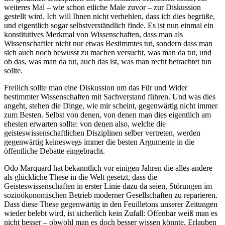
weiteres Mal – wie schon etliche Male zuvor – zur Diskussion
gestellt wird. Ich will Ihnen nicht verhehlen, dass ich dies begrüße,
und eigentlich sogar selbstverständlich finde. Es ist nun einmal ein
konstitutives Merkmal von Wissenschaften, dass man als
Wissenschaftler nicht nur etwas Bestimmtes tut, sondern dass man
sich auch noch bewusst zu machen versucht, was man da tut, und
ob das, was man da tut, auch das ist, was man recht betrachtet tun
sollte.
Freilich sollte man eine Diskussion um das Für und Wider
bestimmter Wissenschaften mit Sachverstand führen. Und was dies
angeht, stehen die Dinge, wie mir scheint, gegenwärtig nicht immer
zum Besten. Selbst von denen, von denen man dies eigentlich am
ehesten erwarten sollte: von denen also, welche die
geisteswissenschaftlichen Disziplinen selber vertreten, werden
gegenwärtig keineswegs immer die besten Argumente in die
öffentliche Debatte eingebracht.
Odo Marquard hat bekanntlich vor einigen Jahren die alles andere
als glückliche These in die Welt gesetzt, dass die
Geisteswissenschaften in erster Linie dazu da seien, Störungen im
sozioökonomischen Betrieb moderner Gesellschaften zu reparieren.
Dass diese These gegenwärtig in den Feuilletons unserer Zeitungen
wieder belebt wird, ist sicherlich kein Zufall: Offenbar weiß man es
nicht besser – obwohl man es doch besser wissen könnte. Erlauben