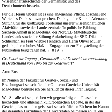
Wissenschaftsgeschichte der Germanistik und des
Deutschunterrichts sein.
Für die Herausgeberin ist es eine angenehme Pflicht, abschließend
Worte des Dankes auszusprechen. Dank gilt der Konrad Adenauer-
Stiftung für die großzügige Förderung unserer wissenschaftlichen
Aktivitäten sowie der Landeszentrale für politische Bildung
Sachsen-Anhalt in Magdeburg, der Nord/LB Mitteldeutsche
Landesbank sowie der Stiftung Aufarbeitung der SED-Diktatur.
Schließlich sei Frau Wiebke Hentrich und Herrn Oliver Müller
gedankt, deren hohes Maß an Engagement zur Fertigstellung der
Publikation beigetragen hat.
← 8 | 9 →
Grußwort zur Tagung „Germanistik und Deutschlehrerausbildung
in Deutschland von 1945 bis zur Gegenwart“
Arno Ros
Im Namen der Fakultät für Geistes-, Sozial- und
Erziehungswissenschaften der Otto-von-Guericke-Universität
Magdeburg begrüße ich Sie herzlich zu dieser Ihrer Tagung.
Wie Sie alle wissen, erleben wir gegenwärtig eine Phase der
hochschul- und allgemein kulturpolitischen Debatte, in der das
Gewicht, das man den geisteswissenschaftlichen Fächern im Kanon
der gesamten Disziplinen der Universitäten beimessen sollte, ein