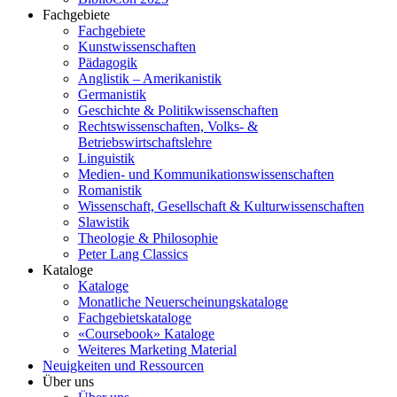
Fachgebiete
Fachgebiete
Kunstwissenschaften
Pädagogik
Anglistik – Amerikanistik
Germanistik
Geschichte & Politikwissenschaften
Rechtswissenschaften, Volks- &
Betriebswirtschaftslehre
Linguistik
Medien- und Kommunikationswissenschaften
Romanistik
Wissenschaft, Gesellschaft & Kulturwissenschaften
Slawistik
Theologie & Philosophie
Peter Lang Classics
Kataloge
Kataloge
Monatliche Neuerscheinungskataloge
Fachgebietskataloge
«Coursebook» Kataloge
Weiteres Marketing Material
Neuigkeiten und Ressourcen
Über uns