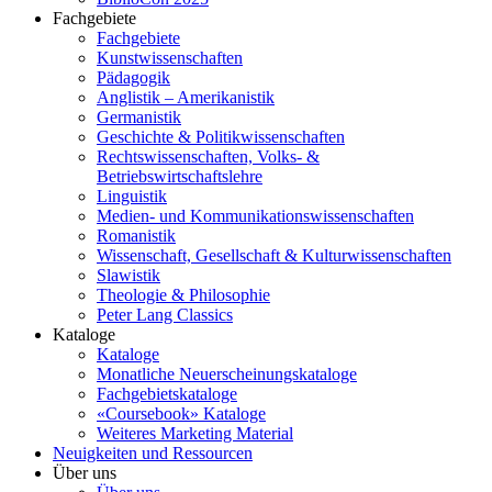
Fachgebiete
Fachgebiete
Kunstwissenschaften
Pädagogik
Anglistik – Amerikanistik
Germanistik
Geschichte & Politikwissenschaften
Rechtswissenschaften, Volks- &
Betriebswirtschaftslehre
Linguistik
Medien- und Kommunikationswissenschaften
Romanistik
Wissenschaft, Gesellschaft & Kulturwissenschaften
Slawistik
Theologie & Philosophie
Peter Lang Classics
Kataloge
Kataloge
Monatliche Neuerscheinungskataloge
Fachgebietskataloge
«Coursebook» Kataloge
Weiteres Marketing Material
Neuigkeiten und Ressourcen
Über uns