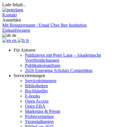
Lade Inhalt...
Kontakt
Anmelden
Mit Benutzername / Email
Über Ihre Institution
Einkaufswagen
de
en
fr
Für Autoren
Publizieren mit Peter Lang – Akademische
Veröffentlichungen
Publikationsanfrage
2026 Emerging Scholars Competition
Serviceleistungen
Serviceleistungen
Bibliotheken
Buchhändler
E-books
Open Access
Open EBA
Marketing & Presse
Probeexemplare
Veranstaltungen
BiblioCon 2025