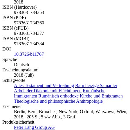
2018
ISBN (Hardcover)
9783631734353
ISBN (PDF)
9783631734360
ISBN (ePUB)
9783631734377
ISBN (MOBI)
9783631734384
DOI
10.3726/b11767
Sprache
Deutsch
Erscheinungsdatum
2018 (Juli)
Schlagworte
Altes Testament und Vertreibung
Barmherzige Samariter
Arbeit der Diakonie mit Flüchtlingen
Rumänische
Immigranten
Rumänisch orthodoxe Kirche und Emigranten
Theologische und philosophische Anthropologie
Erschienen
Berlin, Bern, Bruxelles, New York, Oxford, Warszawa, Wien,
2018., 205 S., 5 s/w Abb., 3 Graf.
Produktsicherheit
Peter Lang Group AG