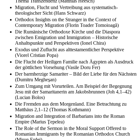
Thema Transzendenz (Matthias Heesch)
Migration, Flucht und Vertreibung aus systematisch-
theologischer Sicht (Hans Schwarz)
Orthodox Insights on the Stranger in the Context of
Contemporary Migration (Florin Toader Tomoioagă)
Die Rumänische Orthodoxe Kirche und die Diaspora
zwischen Emigration und Immigration – Historische
Anhaltspunkte und Perspektiven (Ionel Chira)
Exodus und Zuflucht aus alttestamentlicher Perspektive
(Viorel Cristian Popa)
Die Flucht der Heiligen Familie nach Ägypten als Ausdruck
der göttlichen Vorsehung (Vasile Doru Fer)
Der barmherzige Samariter – Bild der Liebe für den Nächsten
(Dumitru Megheşan)
Zum Umgang mit Vorurteilen. Am Beispiel der Begegnung
Jesu mit der Samaritanerin am Jakobsbrunnen (Joh 4,1–42)
(Lucian Bolos)
Die Fremden aus dem Morgenland. Eine Betrachtung zu
Matthäus 2,1–12 (Thomas Kothmann)
Migration and Integration of Barbarians into the Roman
Empire (Marius Ţepelea)
The Role of the Sermon in the Moral Support Offered to
Romanian Immigrants by the Romanian Orthodox Church
(Miron Erdei)