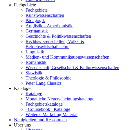
Fachgebiete
Fachgebiete
Kunstwissenschaften
Pädagogik
Anglistik – Amerikanistik
Germanistik
Geschichte & Politikwissenschaften
Rechtswissenschaften, Volks- &
Betriebswirtschaftslehre
Linguistik
Medien- und Kommunikationswissenschaften
Romanistik
Wissenschaft, Gesellschaft & Kulturwissenschaften
Slawistik
Theologie & Philosophie
Peter Lang Classics
Kataloge
Kataloge
Monatliche Neuerscheinungskataloge
Fachgebietskataloge
«Coursebook» Kataloge
Weiteres Marketing Material
Neuigkeiten und Ressourcen
Über uns