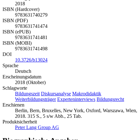
2018
ISBN (Hardcover)
9783631740279
ISBN (PDF)
9783631741474
ISBN (ePUB)
9783631741481
ISBN (MOBI)
9783631741498
DOI
10.3726/b13024
Sprache
Deutsch
Erscheinungsdatum
2018 (Oktober)
Schlagworte
Bildungszeit
Diskursanalyse
Makrodidaktik
Weiterbildungsträger
Experteninterviews
Bildungsrecht
Erschienen
Berlin, Bern, Bruxelles, New York, Oxford, Warszawa, Wien,
2018. 315 S., 5 s/w Abb., 25 Tab.
Produktsicherheit
Peter Lang Group AG