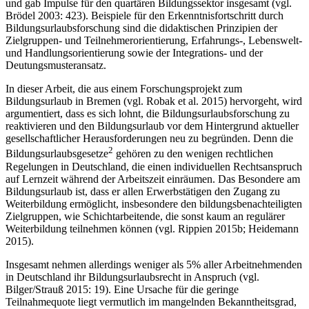
und gab Impulse für den quartären Bildungssektor insgesamt (vgl.
Brödel 2003: 423). Beispiele für den Erkenntnisfortschritt durch
Bildungsurlaubsforschung sind die didaktischen Prinzipien der
Zielgruppen- und Teilnehmerorientierung, Erfahrungs-, Lebenswelt-
und Handlungsorientierung sowie der Integrations- und der
Deutungsmusteransatz.
In dieser Arbeit, die aus einem Forschungsprojekt zum
Bildungsurlaub in Bremen (vgl. Robak et al. 2015) hervorgeht, wird
argumentiert, dass es sich lohnt, die Bildungsurlaubsforschung zu
reaktivieren und den Bildungsurlaub vor dem Hintergrund aktueller
gesellschaftlicher Herausforderungen neu zu begründen. Denn die
2
Bildungsurlaubsgesetze
gehören zu den wenigen rechtlichen
Regelungen in Deutschland, die einen individuellen Rechtsanspruch
auf Lernzeit während der Arbeitszeit einräumen. Das Besondere am
Bildungsurlaub ist, dass er allen Erwerbstätigen den Zugang zu
Weiterbildung ermöglicht, insbesondere den bildungsbenachteiligten
Zielgruppen, wie Schichtarbeitende, die sonst kaum an regulärer
Weiterbildung teilnehmen können (vgl. Rippien 2015b; Heidemann
2015).
Insgesamt nehmen allerdings weniger als 5% aller Arbeitnehmenden
in Deutschland ihr Bildungsurlaubsrecht in Anspruch (vgl.
Bilger/Strauß 2015: 19). Eine Ursache für die geringe
Teilnahmequote liegt vermutlich im mangelnden Bekanntheitsgrad,