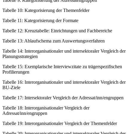
Tabelle 9
:
Kategorisierung der Adressatengruppen
Tabelle 10
:
Kategorisierung der Themenfelder
Tabelle 11
:
Kategorisierung der Formate
Tabelle 12
:
Kreuztabelle: Einrichtungen und Fachbereiche
Tabelle 13
:
Ablaufschema zum Auswertungsverfahren
Tabelle 14
:
Interorganisationaler und intersektoraler Vergleich der
Planungsstrategien
Tabelle 15
:
Exemplarische Interviewzitate zu trägerspezifischen
Profilierungen
Tabelle 16
:
Interorganisationaler und intersektoraler Vergleich der
BU-Ziele
Tabelle 17
:
Intersektoraler Vergleich der Adressat/inn/engruppen
Tabelle 18
:
Interorganisationaler Vergleich der
Adressat/inn/engruppen
Tabelle 19
:
Interorganisationaler Vergleich der Themenfelder
Tabelle 20
:
Interorganisationaler und intersektoraler Vergleich der