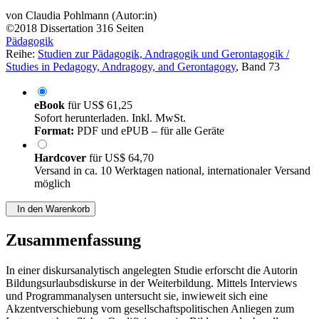
von
Claudia Pohlmann (Autor:in)
©2018
Dissertation
316 Seiten
Pädagogik
Reihe:
Studien zur Pädagogik, Andragogik und Gerontagogik /
Studies in Pedagogy, Andragogy, and Gerontagogy
, Band 73
eBook
für
US$ 61,25
Sofort herunterladen. Inkl. MwSt.
Format:
PDF und ePUB – für alle Geräte
Hardcover
für
US$ 64,70
Versand in ca. 10 Werktagen national, internationaler Versand
möglich
In den Warenkorb
Zusammenfassung
In einer diskursanalytisch angelegten Studie erforscht die Autorin
Bildungsurlaubsdiskurse in der Weiterbildung. Mittels Interviews
und Programmanalysen untersucht sie, inwieweit sich eine
Akzentverschiebung vom gesellschaftspolitischen Anliegen zum