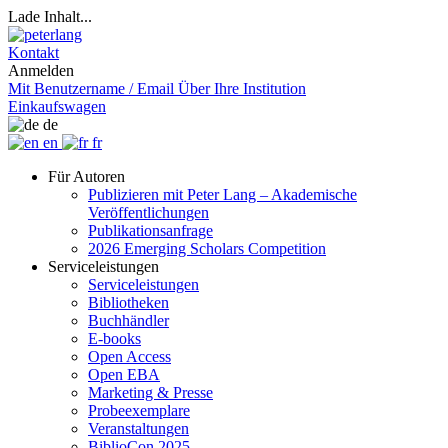
Lade Inhalt...
Kontakt
Anmelden
Mit Benutzername / Email
Über Ihre Institution
Einkaufswagen
de
en
fr
Für Autoren
Publizieren mit Peter Lang – Akademische
Veröffentlichungen
Publikationsanfrage
2026 Emerging Scholars Competition
Serviceleistungen
Serviceleistungen
Bibliotheken
Buchhändler
E-books
Open Access
Open EBA
Marketing & Presse
Probeexemplare
Veranstaltungen
BiblioCon 2025