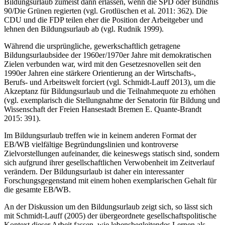
Bildungsurlaub zumeist dann erlassen, wenn die SPD oder Bündnis
90/Die Grünen regierten (vgl. Grotlüschen et al. 2011: 362). Die
CDU und die FDP teilen eher die Position der Arbeitgeber und
lehnen den Bildungsurlaub ab (vgl. Rudnik 1999).
Während die ursprüngliche, gewerkschaftlich getragene
Bildungsurlaubsidee der 1960er/1970er Jahre mit demokratischen
Zielen verbunden war, wird mit den Gesetzesnovellen seit den
1990er Jahren eine stärkere Orientierung an der Wirtschafts-,
Berufs- und Arbeitswelt forciert (vgl. Schmidt-Lauff 2013), um die
Akzeptanz für Bildungsurlaub und die Teilnahmequote zu erhöhen
(vgl. exemplarisch die Stellungnahme der Senatorin für Bildung und
Wissenschaft der Freien Hansestadt Bremen E. Quante-Brandt
2015: 391).
Im Bildungsurlaub treffen wie in keinem anderen Format der
EB/WB vielfältige Begründungslinien und kontroverse
Zielvorstellungen aufeinander, die keineswegs statisch sind, sondern
sich aufgrund ihrer gesellschaftlichen Verwobenheit im Zeitverlauf
verändern. Der Bildungsurlaub ist daher ein interessanter
Forschungsgegenstand mit einem hohen exemplarischen Gehalt für
die gesamte EB/WB.
An der Diskussion um den Bildungsurlaub zeigt sich, so lässt sich
mit Schmidt-Lauff (2005) der übergeordnete gesellschaftspolitische
Kontext dieser Arbeit fassen, wie lebensbegleitendes Lernen als