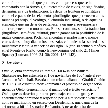
como filtro o ‘umbral’ que permite, en un proceso que se ha
comparado con la ósmosis, el intercambio de textos, de significados,
de lenguajes y de traducciones. Es decir: la frontera se constituye
como el espacio de los elementos plurilingües que pertenecen a dos
mundos (el brujo, el verdugo, el cinturón industrial), o de aquellos
elementos que sin dejar de pertenecer a un universo/semiosfera
anterior penetran en uno nuevo. En este contexto, solo la traducción
(lingüística, semiótica, cultural) puede garantizar la posibilidad de la
mutua comprensión. Podemos encontrar ejemplos más o menos
claros de esto, hoy día, en los mestizajes culturales o las sociedades
multiétnicas: tanto la veneciana del siglo 16 (con su centro simbólico
en el Puente de Rialto) como la neoyorquina del siglo 21 (Times
Square) (Lotman, 1996: 24–30; 2001: 137–142).
2. Las obras
Othello
, obra compuesta en torno a 1603–04 por William
Shakespeare, fue estrenada el 1 de noviembre de 1604 ante el rey
Jacobo en Whitehall. Basada en un relato italiano de Giraldi Cinthio
de 1565 (
Un capitano moro
) dramatiza el proceso de degradación
3
moral de Otelo, General moro al mando del ejército veneciano.
Otelo, que es descrito por otros personajes como ‘negro’ y es
aparentemente admirado y respetado por la alta sociedad veneciana,
contrae matrimonio en secreto con Desdémona, una dama de la
aristocracia hija del senador Brabantio. A pesar de la ira de