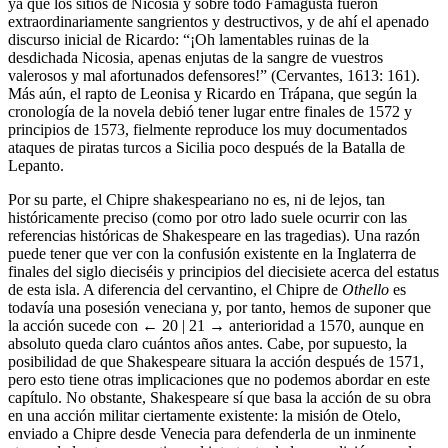
ya que los sitios de Nicosia y sobre todo Famagusta fueron
extraordinariamente sangrientos y destructivos, y de ahí el apenado
discurso inicial de Ricardo: “¡Oh lamentables ruinas de la
desdichada Nicosia, apenas enjutas de la sangre de vuestros
valerosos y mal afortunados defensores!” (Cervantes, 1613: 161).
Más aún, el rapto de Leonisa y Ricardo en Trápana, que según la
cronología de la novela debió tener lugar entre finales de 1572 y
principios de 1573, fielmente reproduce los muy documentados
ataques de piratas turcos a Sicilia poco después de la Batalla de
Lepanto.
Por su parte, el Chipre shakespeariano no es, ni de lejos, tan
históricamente preciso (como por otro lado suele ocurrir con las
referencias históricas de Shakespeare en las tragedias). Una razón
puede tener que ver con la confusión existente en la Inglaterra de
finales del siglo dieciséis y principios del diecisiete acerca del estatus
de esta isla. A diferencia del cervantino, el Chipre de
Othello
es
todavía una posesión veneciana y, por tanto, hemos de suponer que
la acción sucede con
← 20 | 21 →
anterioridad a 1570, aunque en
absoluto queda claro cuántos años antes. Cabe, por supuesto, la
posibilidad de que Shakespeare situara la acción después de 1571,
pero esto tiene otras implicaciones que no podemos abordar en este
capítulo. No obstante, Shakespeare sí que basa la acción de su obra
en una acción militar ciertamente existente: la misión de Otelo,
enviado a Chipre desde Venecia para defenderla de un inminente