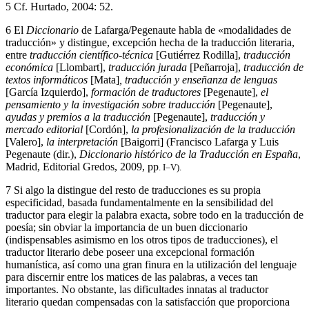
5
Cf. Hurtado, 2004: 52.
6
El
Diccionario
de Lafarga/Pegenaute habla de «modalidades de
traducción» y distingue, excepción hecha de la traducción literaria,
entre
traducción científico-técnica
[Gutiérrez Rodilla],
traducción
económica
[Llombart],
traducción jurada
[Peñarroja],
traducción de
textos informáticos
[Mata]
, traducción y enseñanza de lenguas
[García Izquierdo],
formación de traductores
[Pegenaute],
el
pensamiento y la investigación sobre traducción
[Pegenaute],
ayudas y premios a la traducción
[Pegenaute],
traducción y
mercado editorial
[Cordón],
la profesionalización de la traducción
[Valero],
la interpretación
[Baigorri] (Francisco Lafarga y Luis
Pegenaute (dir.),
Diccionario histórico de la Traducción en España
,
Madrid, Editorial Gredos, 2009, pp
. I–V).
7
Si algo la distingue del resto de traducciones es su propia
especificidad, basada fundamentalmente en la sensibilidad del
traductor para elegir la palabra exacta, sobre todo en la traducción de
poesía; sin obviar la importancia de un buen diccionario
(indispensables asimismo en los otros tipos de traducciones), el
traductor literario debe poseer una excepcional formación
humanística, así como una gran finura en la utilización del lenguaje
para discernir entre los matices de las palabras, a veces tan
importantes. No obstante, las dificultades innatas al traductor
literario quedan compensadas con la satisfacción que proporciona