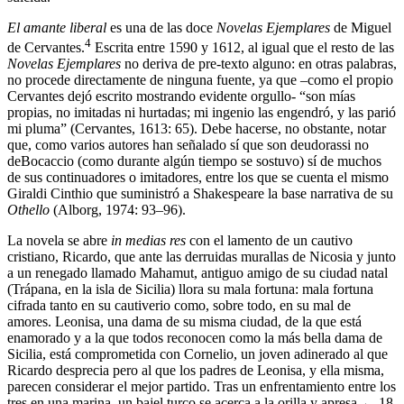
El amante liberal
es una de las doce
Novelas Ejemplares
de Miguel
4
de Cervantes.
Escrita entre 1590 y 1612, al igual que el resto de las
Novelas Ejemplares
no deriva de pre-texto alguno: en otras palabras,
no procede directamente de ninguna fuente, ya que –como el propio
Cervantes dejó escrito mostrando evidente orgullo- “son mías
propias, no imitadas ni hurtadas; mi ingenio las engendró, y las parió
mi pluma” (Cervantes, 1613: 65). Debe hacerse, no obstante, notar
que, como varios autores han señalado sí que son deudorassi no
deBocaccio (como durante algún tiempo se sostuvo) sí de muchos
de sus continuadores o imitadores, entre los que se cuenta el mismo
Giraldi Cinthio que suministró a Shakespeare la base narrativa de su
Othello
(Alborg, 1974: 93–96).
La novela se abre
in medias res
con el lamento de un cautivo
cristiano, Ricardo, que ante las derruidas murallas de Nicosia y junto
a un renegado llamado Mahamut, antiguo amigo de su ciudad natal
(Trápana, en la isla de Sicilia) llora su mala fortuna: mala fortuna
cifrada tanto en su cautiverio como, sobre todo, en su mal de
amores. Leonisa, una dama de su misma ciudad, de la que está
enamorado y a la que todos reconocen como la más bella dama de
Sicilia, está comprometida con Cornelio, un joven adinerado al que
Ricardo desprecia pero al que los padres de Leonisa, y ella misma,
parecen considerar el mejor partido. Tras un enfrentamiento entre los
tres en una marina, un bajel turco se acerca a la orilla y apresa
← 18