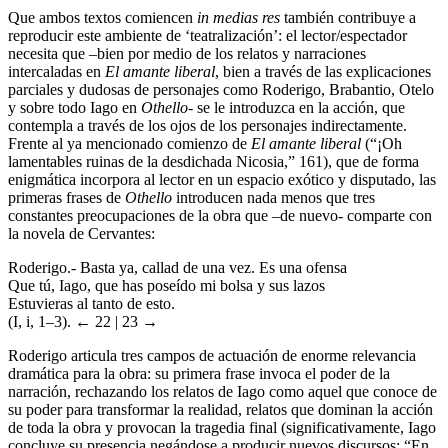
Que ambos textos comiencen
in medias res
también contribuye a
reproducir este ambiente de ‘teatralización’: el lector/espectador
necesita que –bien por medio de los relatos y narraciones
intercaladas en
El amante liberal
, bien a través de las explicaciones
parciales y dudosas de personajes como Roderigo, Brabantio, Otelo
y sobre todo Iago en
Othello
- se le introduzca en la acción, que
contempla a través de los ojos de los personajes indirectamente.
Frente al ya mencionado comienzo de
El amante liberal
(“¡Oh
lamentables ruinas de la desdichada Nicosia,” 161), que de forma
enigmática incorpora al lector en un espacio exótico y disputado, las
primeras frases de
Othello
introducen nada menos que tres
constantes preocupaciones de la obra que –de nuevo- comparte con
la novela de Cervantes:
Roderigo.- Basta ya, callad de una vez. Es una ofensa
Que tú, Iago, que has poseído mi bolsa y sus lazos
Estuvieras al tanto de esto.
(I, i, 1–3).
← 22 | 23 →
Roderigo articula tres campos de actuación de enorme relevancia
dramática para la obra: su primera frase invoca el poder de la
narración, rechazando los relatos de Iago como aquel que conoce de
su poder para transformar la realidad, relatos que dominan la acción
de toda la obra y provocan la tragedia final (significativamente, Iago
concluye su presencia negándose a producir nuevos discursos: “En