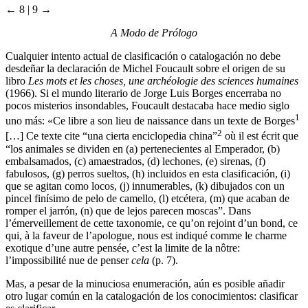
← 8 | 9 →
A Modo de Prólogo
Cualquier intento actual de clasificación o catalogación no debe
desdeñar la declaración de Michel Foucault sobre el origen de su
libro
Les mots et les choses, une archéologie des sciences humaines
(1966). Si el mundo literario de Jorge Luis Borges encerraba no
pocos misterios insondables, Foucault destacaba hace medio siglo
1
uno más: «Ce libre a son lieu de naissance dans un texte de Borges
2
[…] Ce texte cite “una cierta enciclopedia china”
où il est écrit que
“los animales se dividen en (a) pertenecientes al Emperador, (b)
embalsamados, (c) amaestrados, (d) lechones, (e) sirenas, (f)
fabulosos, (g) perros sueltos, (h) incluidos en esta clasificación, (i)
que se agitan como locos, (j) innumerables, (k) dibujados con un
pincel finísimo de pelo de camello, (l) etcétera, (m) que acaban de
romper el jarrón, (n) que de lejos parecen moscas”. Dans
l’émerveillement de cette taxonomie, ce qu’on rejoint d’un bond, ce
qui, à la faveur de l’apologue, nous est indiqué comme le charme
exotique d’une autre pensée, c’est la limite de la nôtre:
l’impossibilité nue de penser
cela
(p. 7).
Mas, a pesar de la minuciosa enumeración, aún es posible añadir
otro lugar común en la catalogación de los conocimientos: clasificar