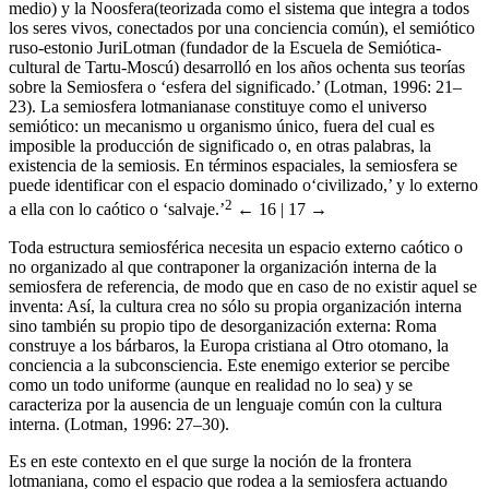
medio) y la Noosfera(teorizada como el sistema que integra a todos
los seres vivos, conectados por una conciencia común), el semiótico
ruso-estonio JuriLotman (fundador de la Escuela de Semiótica-
cultural de Tartu-Moscú) desarrolló en los años ochenta sus teorías
sobre la Semiosfera o ‘esfera del significado.’ (Lotman, 1996: 21–
23). La semiosfera lotmanianase constituye como el universo
semiótico: un mecanismo u organismo único, fuera del cual es
imposible la producción de significado o, en otras palabras, la
existencia de la semiosis. En términos espaciales, la semiosfera se
puede identificar con el espacio dominado o‘civilizado,’ y lo externo
2
a ella con lo caótico o ‘salvaje.’
← 16 | 17 →
Toda estructura semiosférica necesita un espacio externo caótico o
no organizado al que contraponer la organización interna de la
semiosfera de referencia, de modo que en caso de no existir aquel se
inventa: Así, la cultura crea no sólo su propia organización interna
sino también su propio tipo de desorganización externa: Roma
construye a los bárbaros, la Europa cristiana al Otro otomano, la
conciencia a la subconsciencia. Este enemigo exterior se percibe
como un todo uniforme (aunque en realidad no lo sea) y se
caracteriza por la ausencia de un lenguaje común con la cultura
interna. (Lotman, 1996: 27–30).
Es en este contexto en el que surge la noción de la frontera
lotmaniana, como el espacio que rodea a la semiosfera actuando