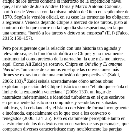
ataque de los turcos contiene el intertexto de la expedición naval
que, al mando de Juan Andrea Doria y Marco Antonio Colonna,
partió desde Venecia con la misma misión de Otelo en septiembre de
1570. Según la versión oficial, en su caso las tormentas les obligaron
a regresar a Venecia dejando Chipre a merced de los turcos, justo al
contrario de lo que ocurre en la tragedia shakespeariana, en la que
una tormenta “barrió a los turcos y detuvo su empresa” (II, i) (Falco,
2015: 150–157).
Pero por sugerente que la relación con una historia tan agitada y
relevante sea, es la función simbólica de Chipre, y no meramente
instrumental como pretexto de la narración, la que más me interesa
aquí. Como Ali Zaidi ya sostuvo, Chipre en
Othello
y
El amante
liberal
es “un cruce de caminos en el que las convicciones más
firmes se extravían entre una confusión de perspectivas” (Zaidi,
6
2006: 133).
Zaidi señala acertadamente cómo ambas obras
explotan la posición del Chipre histórico como “el hito que señala el
límite de la expansión veneciana” (2006: 133), un lugar de
naturaleza indeterminada e identidad turbulenta en el que esclavos
en permanente tránsito son comprados y vendidos en subastas
públicas, y la cristiandad y el islam coexisten de forma incongruente
e incómoda, especialmente en lo que toca a los converso o
renegados (2006: 134–35). Esto es claramente perceptible tanto en
la estructura de los dos textos como en varios de sus personajes, que
comparten diversas características: muy notablemente las parejas