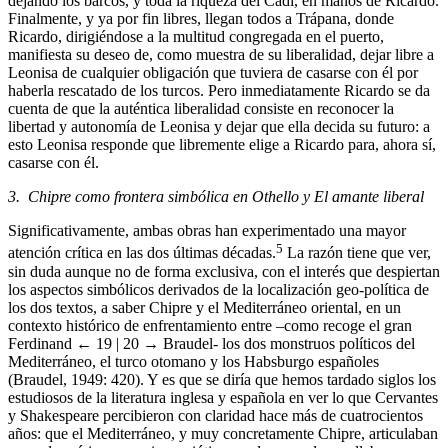
dejando los barcos, y toda la riqueza del Cadí, en manos de Ricardo.
Finalmente, y ya por fin libres, llegan todos a Trápana, donde
Ricardo, dirigiéndose a la multitud congregada en el puerto,
manifiesta su deseo de, como muestra de su liberalidad, dejar libre a
Leonisa de cualquier obligación que tuviera de casarse con él por
haberla rescatado de los turcos. Pero inmediatamente Ricardo se da
cuenta de que la auténtica liberalidad consiste en reconocer la
libertad y autonomía de Leonisa y dejar que ella decida su futuro: a
esto Leonisa responde que libremente elige a Ricardo para, ahora sí,
casarse con él.
3. Chipre como frontera simbólica en Othello y El amante liberal
Significativamente, ambas obras han experimentado una mayor
5
atención crítica en las dos últimas décadas.
La razón tiene que ver,
sin duda aunque no de forma exclusiva, con el interés que despiertan
los aspectos simbólicos derivados de la localización geo-política de
los dos textos, a saber Chipre y el Mediterráneo oriental, en un
contexto histórico de enfrentamiento entre –como recoge el gran
Ferdinand
← 19 | 20 →
Braudel- los dos monstruos políticos del
Mediterráneo, el turco otomano y los Habsburgo españoles
(Braudel, 1949: 420). Y es que se diría que hemos tardado siglos los
estudiosos de la literatura inglesa y española en ver lo que Cervantes
y Shakespeare percibieron con claridad hace más de cuatrocientos
años: que el Mediterráneo, y muy concretamente Chipre, articulaban