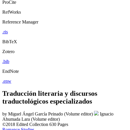
ProCite
RefWorks
Reference Manager
.ris
BibTeX
Zotero
.bib
EndNote
.enw
Traducción literaria y discursos
traductológicos especializados
by
Miguel Ángel García Peinado (Volume editor)
Ignacio
Ahumada Lara (Volume editor)
©2018
Edited Collection
630 Pages
Romance Studies