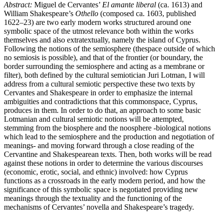
Abstract:
Miguel de Cervantes’
El amante liberal
(ca. 1613) and
William Shakespeare’s
Othello
(composed ca. 1603, published
1622–23) are two early modern works structured around one
symbolic space of the utmost relevance both within the works
themselves and also extratextually, namely the island of Cyprus.
Following the notions of the semiosphere (thespace outside of which
no semiosis is possible), and that of the frontier (or boundary, the
border surrounding the semiosphere and acting as a membrane or
filter), both defined by the cultural semiotician Juri Lotman, I will
address from a cultural semiotic perspective these two texts by
Cervantes and Shakespeare in order to emphasize the internal
ambiguities and contradictions that this commonspace, Cyprus,
produces in them. In order to do that, an approach to some basic
Lotmanian and cultural semiotic notions will be attempted,
stemming from the biosphere and the noosphere -biological notions
which lead to the semiosphere and the production and negotiation of
meanings- and moving forward through a close reading of the
Cervantine and Shakespearean texts. Then, both works will be read
against these notions in order to determine the various discourses
(economic, erotic, social, and ethnic) involved: how Cyprus
functions as a crossroads in the early modern period, and how the
significance of this symbolic space is negotiated providing new
meanings through the textuality and the functioning of the
mechanisms of Cervantes’ novella and Shakespeare’s tragedy.