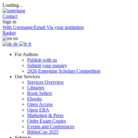
Loading...
Contact
Sign in
With Username/Email
Via your institution
Basket
en
de
fr
For Authors
Publish with us
Submit your enquiry
2026 Emerging Scholars Competition
Our Services
Services Overview
Libraries
Book Sellers
Ebooks
Open Access
Open EBA
Marketing & Press
Order Exam Copies
Events and Conferences
BiblioCon 2025
Subjects