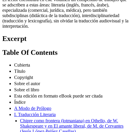
se adscriben a estas áreas: literaria (inglés, francés, árabe),
especializada (comercial, jurídica, médica), pero también
subdisciplinas (didáctica de la traducción), interdisciplinariedad
(traducción y lexicografía), sin olvidar la traducción audiovisual y la
interpretación.
Excerpt
Table Of Contents
Cubierta
Título
Copyright
Sobre el autor
Sobre el libro
Esta edición en formato eBook puede ser citada
Índice
A Modo de Prólogo
I. Traducción Literaria
Chipre como frontera (lotmaniana) en Othello, de W.
Shakespeare y en El amante liberal, de M. de Cervantes
(Jesús López-Peláez Casellas)