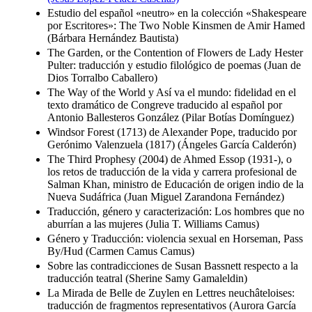
Estudio del español «neutro» en la colección «Shakespeare
por Escritores»: The Two Noble Kinsmen de Amir Hamed
(Bárbara Hernández Bautista)
The Garden, or the Contention of Flowers de Lady Hester
Pulter: traducción y estudio filológico de poemas (Juan de
Dios Torralbo Caballero)
The Way of the World y Así va el mundo: fidelidad en el
texto dramático de Congreve traducido al español por
Antonio Ballesteros González (Pilar Botías Domínguez)
Windsor Forest (1713) de Alexander Pope, traducido por
Gerónimo Valenzuela (1817) (Ángeles García Calderón)
The Third Prophesy (2004) de Ahmed Essop (1931-), o
los retos de traducción de la vida y carrera profesional de
Salman Khan, ministro de Educación de origen indio de la
Nueva Sudáfrica (Juan Miguel Zarandona Fernández)
Traducción, género y caracterización: Los hombres que no
aburrían a las mujeres (Julia T. Williams Camus)
Género y Traducción: violencia sexual en Horseman, Pass
By/Hud (Carmen Camus Camus)
Sobre las contradicciones de Susan Bassnett respecto a la
traducción teatral (Sherine Samy Gamaleldin)
La Mirada de Belle de Zuylen en Lettres neuchâteloises:
traducción de fragmentos representativos (Aurora García