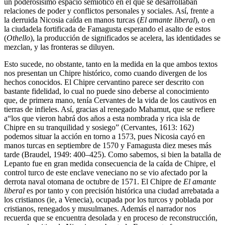
un poderosísimo espacio semiótico en el que se desarrollaban
relaciones de poder y conflictos personales y sociales. Así, frente a
la derruida Nicosia caída en manos turcas (
El amante liberal
), o en
la ciudadela fortificada de Famagusta esperando el asalto de estos
(
Othello
), la producción de significados se acelera, las identidades se
mezclan, y las fronteras se diluyen.
Esto sucede, no obstante, tanto en la medida en la que ambos textos
nos presentan un Chipre histórico, como cuando divergen de los
hechos conocidos. El Chipre cervantino parece ser descrito con
bastante fidelidad, lo cual no puede sino deberse al conocimiento
que, de primera mano, tenía Cervantes de la vida de los cautivos en
tierras de infieles. Así, gracias al renegado Mahamut, que se refiere
a“los que vieron habrá dos años a esta nombrada y rica isla de
Chipre en su tranquilidad y sosiego” (Cervantes, 1613: 162)
podemos situar la acción en torno a 1573, pues Nicosia cayó en
manos turcas en septiembre de 1570 y Famagusta diez meses más
tarde (Braudel, 1949: 400–425). Como sabemos, si bien la batalla de
Lepanto fue en gran medida consecuencia de la caída de Chipre, el
control turco de este enclave veneciano no se vio afectado por la
derrota naval otomana de octubre de 1571. El Chipre de
El amante
liberal
es por tanto y con precisión histórica una ciudad arrebatada a
los cristianos (ie, a Venecia), ocupada por los turcos y poblada por
cristianos, renegados y musulmanes. Además el narrador nos
recuerda que se encuentra desolada y en proceso de reconstrucción,