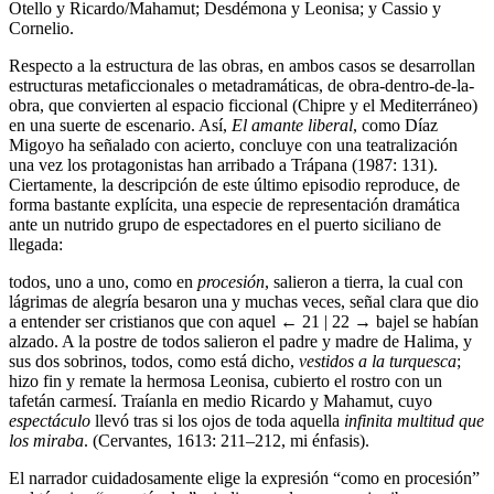
Otello y Ricardo/Mahamut; Desdémona y Leonisa; y Cassio y
Cornelio.
Respecto a la estructura de las obras, en ambos casos se desarrollan
estructuras metaficcionales o metadramáticas, de obra-dentro-de-la-
obra, que convierten al espacio ficcional (Chipre y el Mediterráneo)
en una suerte de escenario. Así,
El amante liberal
, como Díaz
Migoyo ha señalado con acierto, concluye con una teatralización
una vez los protagonistas han arribado a Trápana (1987: 131).
Ciertamente, la descripción de este último episodio reproduce, de
forma bastante explícita, una especie de representación dramática
ante un nutrido grupo de espectadores en el puerto siciliano de
llegada:
todos, uno a uno, como en
procesión
, salieron a tierra, la cual con
lágrimas de alegría besaron una y muchas veces, señal clara que dio
a entender ser cristianos que con aquel
← 21 | 22 →
bajel se habían
alzado. A la postre de todos salieron el padre y madre de Halima, y
sus dos sobrinos, todos, como está dicho,
vestidos a la turquesca
;
hizo fin y remate la hermosa Leonisa, cubierto el rostro con un
tafetán carmesí. Traíanla en medio Ricardo y Mahamut, cuyo
espectáculo
llevó tras si los ojos de toda aquella
infinita multitud que
los miraba
. (Cervantes, 1613: 211–212, mi énfasis).
El narrador cuidadosamente elige la expresión “como en procesión”