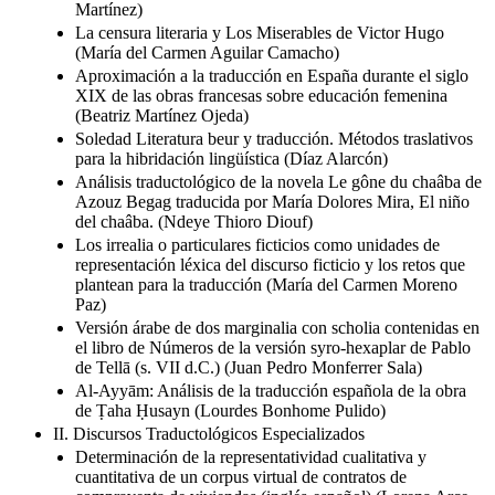
Martínez)
La censura literaria y Los Miserables de Victor Hugo
(María del Carmen Aguilar Camacho)
Aproximación a la traducción en España durante el siglo
XIX de las obras francesas sobre educación femenina
(Beatriz Martínez Ojeda)
Soledad Literatura beur y traducción. Métodos traslativos
para la hibridación lingüística (Díaz Alarcón)
Análisis traductológico de la novela Le gône du chaâba de
Azouz Begag traducida por María Dolores Mira, El niño
del chaâba. (Ndeye Thioro Diouf)
Los irrealia o particulares ficticios como unidades de
representación léxica del discurso ficticio y los retos que
plantean para la traducción (María del Carmen Moreno
Paz)
Versión árabe de dos marginalia con scholia contenidas en
el libro de Números de la versión syro-hexaplar de Pablo
de Tellā (s. VII d.C.) (Juan Pedro Monferrer Sala)
Al-Ayyām: Análisis de la traducción española de la obra
de Ṭaha Ḥusayn (Lourdes Bonhome Pulido)
II. Discursos Traductológicos Especializados
Determinación de la representatividad cualitativa y
cuantitativa de un corpus virtual de contratos de