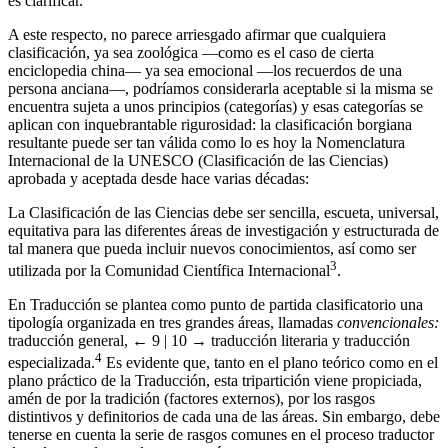
es clarificar.
A este respecto, no parece arriesgado afirmar que cualquiera
clasificación, ya sea zoológica —como es el caso de cierta
enciclopedia china— ya sea emocional —los recuerdos de una
persona anciana—, podríamos considerarla aceptable si la misma se
encuentra sujeta a unos principios (categorías) y esas categorías se
aplican con inquebrantable rigurosidad: la clasificación borgiana
resultante puede ser tan válida como lo es hoy la Nomenclatura
Internacional de la UNESCO (Clasificación de las Ciencias)
aprobada y aceptada desde hace varias décadas:
La Clasificación de las Ciencias debe ser sencilla, escueta, universal,
equitativa para las diferentes áreas de investigación y estructurada de
tal manera que pueda incluir nuevos conocimientos, así como ser
3
utilizada por la Comunidad Científica Internacional
.
En Traducción se plantea como punto de partida clasificatorio una
tipología organizada en tres grandes áreas, llamadas
convencionales:
traducción general,
← 9 | 10 →
traducción literaria y traducción
4
especializada.
Es evidente que, tanto en el plano teórico como en el
plano práctico de la Traducción, esta tripartición viene propiciada,
amén de por la tradición (factores externos), por los rasgos
distintivos y definitorios de cada una de las áreas. Sin embargo, debe
tenerse en cuenta la serie de rasgos comunes en el proceso traductor