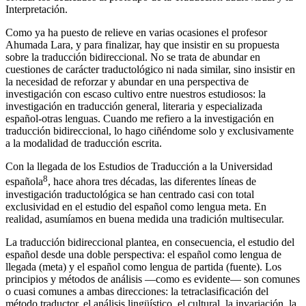
Interpretación.
Como ya ha puesto de relieve en varias ocasiones el profesor
Ahumada Lara, y para finalizar, hay que insistir en su propuesta
sobre la traducción bidireccional. No se trata de abundar en
cuestiones de carácter traductológico ni nada similar, sino insistir en
la necesidad de reforzar y abundar en una perspectiva de
investigación con escaso cultivo entre nuestros estudiosos: la
investigación en traducción general, literaria y especializada
español-otras lenguas. Cuando me refiero a la investigación en
traducción bidireccional, lo hago ciñéndome solo y exclusivamente
a la modalidad de traducción escrita.
Con la llegada de los Estudios de Traducción a la Universidad
8
española
, hace ahora tres décadas, las diferentes líneas de
investigación traductológica se han centrado casi con total
exclusividad en el estudio del español como lengua meta. En
realidad, asumíamos en buena medida una tradición multisecular.
La traducción bidireccional plantea, en consecuencia, el estudio del
español desde una doble perspectiva: el español como lengua de
llegada (meta) y el español como lengua de partida (fuente). Los
principios y métodos de análisis —como es evidente— son comunes
o cuasi comunes a ambas direcciones: la tetraclasificación del
método traductor, el análisis lingüístico, el cultural, la invariación, la