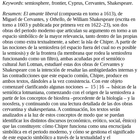
Keywords
: semiosphere, frontier, Cyprus, Cervantes, Shakespeare.
Resumen:
El amante liberal
(compuesta en torno a 1613), de
Miguel de Cervantes, y
Othello
, de William Shakespeare (escrita en
torno a 1603 y publicada por primera vez en 1622–23), son dos
obras del periodo moderno que articulan su argumento en torno a un
espacio simbólico de la mayor relevancia, tanto dentro de las propias
obras como extra textualmente, a saber: la isla de Chipre. A partir de
las nociones de la semiosfera (el espacio fuera del cual no es posible
la semiosis) y de la frontera (la membrana que rodea la semiosfera
funcionando como un filtro), ambas acuñadas por el semiótico
cultural Juri Lotman, estudiaré estas dos obras de Cervantes y
Shakespeare con la intención de resaltar las ambigüedades internas y
las contradicciones que este espacio común, Chipre, produce en
ambos textos, dándoles a la vez consistencia. Con este objeto
comenzaré clarificando algunas nociones
← 15 | 16 →
básicas de la
semiótica lotmaniana, comenzando con el origen de la semiosfera a
partir de los conceptos de biosfera –procedente de la biología – y la
noosfera, y continuando con una lectura detallada de las dos obras
cervantina y shakesperiana. A continuación, los textos serán
analizados a la luz de estos conceptos de modo que se puedan
identificar los distintos discursos (económico, erótico, social, étnico)
que las constituyen: cómo Chipre funciona como una encrucijada
simbólica en el periodo moderno, y cómo se gestiona el significado
de este espacio simbólico a través de la textualidad y el