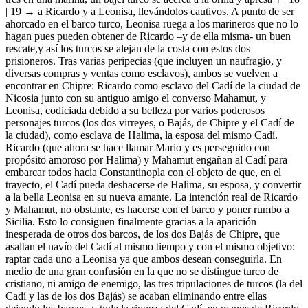
| 19 →
a Ricardo y a Leonisa, llevándolos cautivos. A punto de ser
ahorcado en el barco turco, Leonisa ruega a los marineros que no lo
hagan pues pueden obtener de Ricardo –y de ella misma- un buen
rescate,y así los turcos se alejan de la costa con estos dos
prisioneros. Tras varias peripecias (que incluyen un naufragio, y
diversas compras y ventas como esclavos), ambos se vuelven a
encontrar en Chipre: Ricardo como esclavo del Cadí de la ciudad de
Nicosia junto con su antiguo amigo el converso Mahamut, y
Leonisa, codiciada debido a su belleza por varios poderosos
personajes turcos (los dos virreyes, o Bajás, de Chipre y el Cadí de
la ciudad), como esclava de Halima, la esposa del mismo Cadí.
Ricardo (que ahora se hace llamar Mario y es perseguido con
propósito amoroso por Halima) y Mahamut engañan al Cadí para
embarcar todos hacia Constantinopla con el objeto de que, en el
trayecto, el Cadí pueda deshacerse de Halima, su esposa, y convertir
a la bella Leonisa en su nueva amante. La intención real de Ricardo
y Mahamut, no obstante, es hacerse con el barco y poner rumbo a
Sicilia. Esto lo consiguen finalmente gracias a la aparición
inesperada de otros dos barcos, de los dos Bajás de Chipre, que
asaltan el navío del Cadí al mismo tiempo y con el mismo objetivo:
raptar cada uno a Leonisa ya que ambos desean conseguirla. En
medio de una gran confusión en la que no se distingue turco de
cristiano, ni amigo de enemigo, las tres tripulaciones de turcos (la del
Cadí y las de los dos Bajás) se acaban eliminando entre ellas