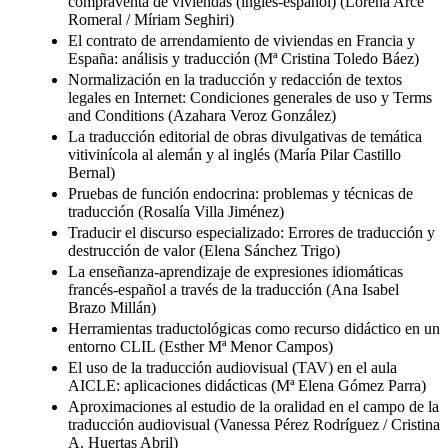
compraventa de viviendas (inglés-español) (Lorena Arce
Romeral / Míriam Seghiri)
El contrato de arrendamiento de viviendas en Francia y
España: análisis y traducción (Mª Cristina Toledo Báez)
Normalización en la traducción y redacción de textos
legales en Internet: Condiciones generales de uso y Terms
and Conditions (Azahara Veroz González)
La traducción editorial de obras divulgativas de temática
vitivinícola al alemán y al inglés (María Pilar Castillo
Bernal)
Pruebas de función endocrina: problemas y técnicas de
traducción (Rosalía Villa Jiménez)
Traducir el discurso especializado: Errores de traducción y
destrucción de valor (Elena Sánchez Trigo)
La enseñanza-aprendizaje de expresiones idiomáticas
francés-español a través de la traducción (Ana Isabel
Brazo Millán)
Herramientas traductológicas como recurso didáctico en un
entorno CLIL (Esther Mª Menor Campos)
El uso de la traducción audiovisual (TAV) en el aula
AICLE: aplicaciones didácticas (Mª Elena Gómez Parra)
Aproximaciones al estudio de la oralidad en el campo de la
traducción audiovisual (Vanessa Pérez Rodríguez / Cristina
A. Huertas Abril)