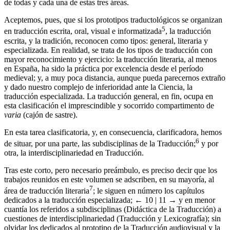
de todas y cada una de estas tres áreas.
Aceptemos, pues, que si los prototipos traductológicos se organizan
5
en traducción escrita, oral, visual e informatizada
, la traducción
escrita, y la tradición, reconocen como tipos: general, literaria y
especializada. En realidad, se trata de los tipos de traducción con
mayor reconocimiento y ejercicio: la traducción literaria, al menos
en España, ha sido la práctica por excelencia desde el período
medieval; y, a muy poca distancia, aunque pueda parecernos extraño
y dado nuestro complejo de inferioridad ante la Ciencia, la
traducción especializada. La traducción general, en fin, ocupa en
esta clasificación el imprescindible y socorrido compartimento de
varia
(cajón de sastre).
En esta tarea clasificatoria, y, en consecuencia, clarificadora, hemos
6
de situar, por una parte, las subdisciplinas de la Traducción;
y por
otra, la interdisciplinariedad en Traducción.
Tras este corto, pero necesario preámbulo, es preciso decir que los
trabajos reunidos en este volumen se adscriben, en su mayoría, al
7
área de traducción literaria
; le siguen en número los capítulos
dedicados a la traducción especializada;
← 10 | 11 →
y en menor
cuantía los referidos a subdisciplinas (Didáctica de la Traducción) a
cuestiones de interdisciplinariedad (Traducción y Lexicografía); sin
olvidar los dedicados al prototipo de la Traducción audiovisual y la