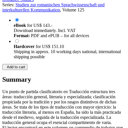
Series:
Studien zur romanischen Sprachwissenschaft und
interkulturellen Kommunikation
, Volume 125
eBook
for
US$ 143.-
Download immediately. Incl. VAT
Format:
PDF and ePUB – for all devices
Hardcover
for
US$ 151.10
Shipping in approx. 10 working days national, international
shipping possible
Add to cart
Summary
Un punto de partida clasificatorio en Traducción estructura tres
áreas: traducción general, literaria y especializada; clasificación
propiciada por la tradición y por los rasgos distintivos de dichas
áreas. Se trata de los tipos de traducción con mayor ejercicio: la
traducción literaria, al menos en España, ha sido la más practicada
desde el medievo, seguida de la traducción especializada. La
traducción general ocupa el esencial compartimento de varia.
El lector encontrará en este volumen un compendio de trabajos que