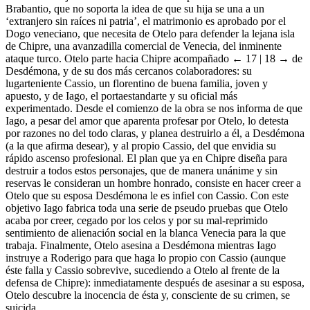
Brabantio, que no soporta la idea de que su hija se una a un
‘extranjero sin raíces ni patria’, el matrimonio es aprobado por el
Dogo veneciano, que necesita de Otelo para defender la lejana isla
de Chipre, una avanzadilla comercial de Venecia, del inminente
ataque turco. Otelo parte hacia Chipre acompañado
← 17 | 18 →
de
Desdémona, y de su dos más cercanos colaboradores: su
lugarteniente Cassio, un florentino de buena familia, joven y
apuesto, y de Iago, el portaestandarte y su oficial más
experimentado. Desde el comienzo de la obra se nos informa de que
Iago, a pesar del amor que aparenta profesar por Otelo, lo detesta
por razones no del todo claras, y planea destruirlo a él, a Desdémona
(a la que afirma desear), y al propio Cassio, del que envidia su
rápido ascenso profesional. El plan que ya en Chipre diseña para
destruir a todos estos personajes, que de manera unánime y sin
reservas le consideran un hombre honrado, consiste en hacer creer a
Otelo que su esposa Desdémona le es infiel con Cassio. Con este
objetivo Iago fabrica toda una serie de pseudo pruebas que Otelo
acaba por creer, cegado por los celos y por su mal-reprimido
sentimiento de alienación social en la blanca Venecia para la que
trabaja. Finalmente, Otelo asesina a Desdémona mientras Iago
instruye a Roderigo para que haga lo propio con Cassio (aunque
éste falla y Cassio sobrevive, sucediendo a Otelo al frente de la
defensa de Chipre): inmediatamente después de asesinar a su esposa,
Otelo descubre la inocencia de ésta y, consciente de su crimen, se
suicida.