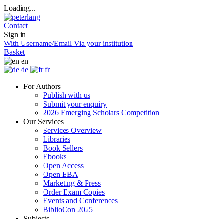
Loading...
Contact
Sign in
With Username/Email
Via your institution
Basket
en
de
fr
For Authors
Publish with us
Submit your enquiry
2026 Emerging Scholars Competition
Our Services
Services Overview
Libraries
Book Sellers
Ebooks
Open Access
Open EBA
Marketing & Press
Order Exam Copies
Events and Conferences
BiblioCon 2025
Subjects