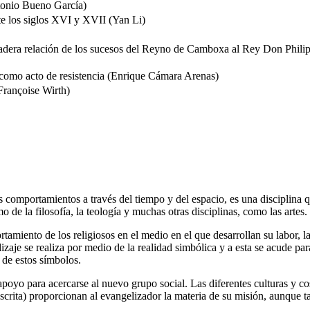
ntonio Bueno García)
te los siglos XVI y XVII (Yan Li)
rdadera relación de los sucesos del Reyno de Camboxa al Rey Don Phili
 como acto de resistencia (Enrique Cámara Arenas)
Françoise Wirth)
s comportamientos a través del tiempo y del espacio, es una disciplina
 de la filosofía, la teología y muchas otras disciplinas, como las artes.
rtamiento de los religiosos en el medio en el que desarrollan su labor, 
aje se realiza por medio de la realidad simbólica y a esta se acude par
 de estos símbolos.
 apoyo para acercarse al nuevo grupo social. Las diferentes culturas y 
rita) proporcionan al evangelizador la materia de su misión, aunque ta