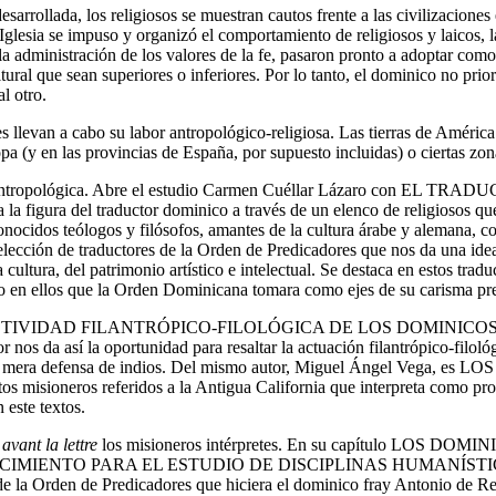
arrollada, los religiosos se muestran cautos frente a las civilizaciones 
Iglesia se impuso y organizó el comportamiento de religiosos y laicos, 
 administración de los valores de la fe, pasaron pronto a adoptar como 
ral que sean superiores o inferiores. Por lo tanto, el dominico no prior
al otro.
res llevan a cabo su labor antropológico-religiosa. Las tierras de Améric
pa (y en las provincias de España, por supuesto incluidas) o ciertas zo
antropológica. Abre el estudio Carmen Cuéllar Lázaro con E
L
TRADU
a la figura del traductor dominico a través de un elenco de religiosos q
ocidos teólogos y filósofos, amantes de la cultura árabe y alemana, conoc
elección de traductores de la Orden de Predicadores que nos da una ide
cultura, del patrimonio artístico e intelectual. Se destaca en estos traduc
o en ellos que la Orden Dominicana tomara como ejes de su carisma prec
TIVIDAD
FILANTRÓPICO
-
FILOLÓGICA
DE
LOS
DOMINICO
nos da así la oportunidad para resaltar la actuación filantrópico-filo
la mera defensa de indios. Del mismo autor, Miguel Ángel Vega, es L
OS
os misioneros referidos a la Antigua California que interpreta como pr
 este textos.
s
avant la lettre
los misioneros intérpretes. En su capítulo L
OS
DOMIN
CIMIENTO
PARA
EL
ESTUDIO
DE
DISCIPLINAS
HUMANÍSTI
ia de la Orden de Predicadores que hiciera el dominico fray Antonio de 