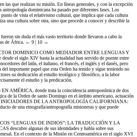
en las que realizan su misión. En líneas generales, y con la excepción
la antropología dominicana ha pasado por diferentes fases. Los
punto de vista el relativismo cultural, que implica que cada cultura
iza una cultura sobre otra, sino que procede a conocer y describir la
a fueron sin duda el más vasto territorio donde llevaron a cabo la
nas de África.
← 9 | 10 →
CTOR
DOMINICO
COMO
MEDIADOR
ENTRE
LENGUAS
Y
ue desde el siglo XIV hasta la actualidad han servido de puente entre
edores del latín, el italiano, el francés, el inglés y el danés, pero
a del importante papel que esta Orden ha tenido y sigue teniendo no
tores su dedicación al estudio teológico y filosófico, a la labor
isamente el estudio y la predicación.
S
EN
A
MÉRICA
, donde trata la coincidencia antroponímica de dos
lógica de la Orden de santo Domingo en el ámbito americano, actuación
INICIADORES
DE
LA
ANTROPOLOGÍA
CALIFORNIANA
:
oducto de una etnografía/antropografía misioneras y que puede
ICOS
“LENGUAS
DE
INDIOS”
:
LA
TRADUCCIÓN
Y
LA
CAS
descubre algunas de sus identidades y habla sobre sus
Remesal. En el contexto de la Misión en Centroamérica en el siglo XVI