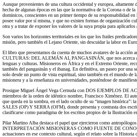
Aunque provenientes de una cultura occidental y europea, altamente des
hecha de algunas épocas en las que la normativa de la Corona o de la 
dominicos, conscientes en un primer tiempo de su responsabilidad en la
posee valor por sí misma, y que no existen formas de organización cultu
otra y a tratar de exponer los valores de la suya propia para aplicarlos 
Son varios los horizontes territoriales en los que los frailes predicado
misión, pero también el Lejano Oriente, sin descuidar la labor en Euro
El libro que presentamos da cuenta de muchos avatares de la acción 
CULTURAS
:
DEL
ALEMÁN
AL
PANGASINÁN
, que nos acerca 
lenguas y culturas. Misioneros en África y en el Extremo Oriente, recon
también del pangasinán y el ibanag. En definitiva, un paseo por una s
solo desde un punto de vista espiritual, sino también en el mundo de la 
misionera y a la enseñanza en universidades, poniéndose de manifiest
Prosigue Miguel Ángel Vega Cernuda con D
OS
EJEMPLOS
DE
AC
miembros de la orden de idéntico nombre, Francisco Ximénez. El autor 
que queda en la sombra, en el lado oculto de su “imagen histórica”: 
SALES
(OP)
Y
S
ERRA
(OFM), donde presenta y contrasta dos escrit
clasificarse como paradigma de los escritos propios de la Ilustración en
Pilar Martino Alba destaca el papel que ejercieron como antropólogo
INTERPRETACIÓN
MISIONERAS
COMO
FUENTE
DE
CONO
actuaciones en ese contexto cultural, según el relato sobre la Histor