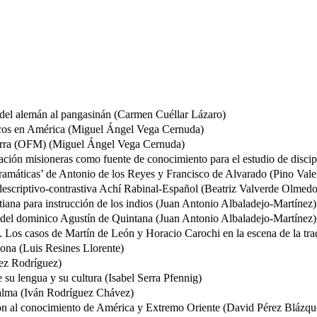
 del alemán al pangasinán (Carmen Cuéllar Lázaro)
nicos en América (Miguel Ángel Vega Cernuda)
 Serra (OFM) (Miguel Ángel Vega Cernuda)
tación misioneras como fuente de conocimiento para el estudio de discip
gramáticas’ de Antonio de los Reyes y Francisco de Alvarado (Pino Val
escriptivo-contrastiva Achí Rabinal-Español (Beatriz Valverde Olmedo
tiana para instrucción de los indios (Juan Antonio Albaladejo-Martínez)
io del dominico Agustín de Quintana (Juan Antonio Albaladejo-Martínez)
”. Los casos de Martín de León y Horacio Carochi en la escena de la t
hona (Luis Resines Llorente)
rez Rodríguez)
 su lengua y su cultura (Isabel Serra Pfennig)
Palma (Iván Rodríguez Chávez)
ón al conocimiento de América y Extremo Oriente (David Pérez Blázqu