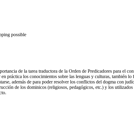
pping possible
mportancia de la tarea traductora de la Orden de Predicadores para el c
n práctica los conocimientos sobre las lenguas y culturas, también lo f
ntarse, además de para poder resolver los conflictos del dogma con jud
rucción de los dominicos (religiosos, pedagógicos, etc.) y los utilizado
cto.