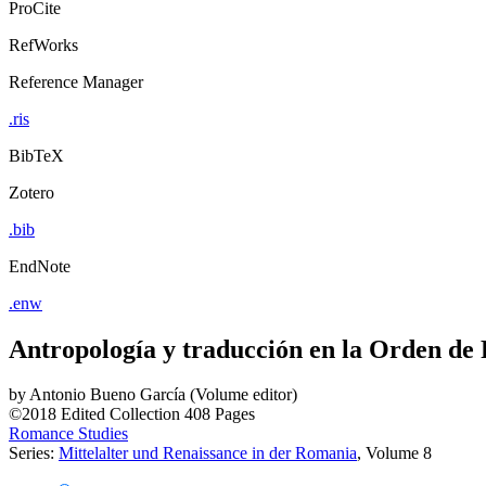
ProCite
RefWorks
Reference Manager
.ris
BibTeX
Zotero
.bib
EndNote
.enw
Antropología y traducción en la Orden de
by
Antonio Bueno García (Volume editor)
©2018
Edited Collection
408 Pages
Romance Studies
Series:
Mittelalter und Renaissance in der Romania
, Volume 8