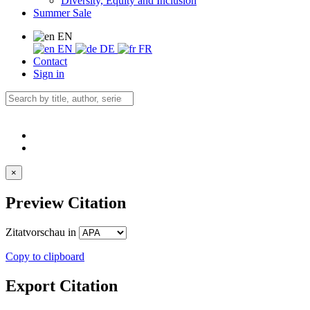
Diversity, Equity and Inclusion
Summer Sale
EN
EN
DE
FR
Contact
Sign in
×
Preview Citation
Zitatvorschau in
Copy to clipboard
Export Citation