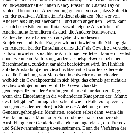
Politikwissenschaftler_innen Nancy Fraser und Charles Taylor
zählen. Theorien der Anerkennung gehen davon aus, dass Subjekte
von der positiven Affirmation Anderer abhängen. Nur wer von
Anderen als Subjekt anerkannt – und auch angerufen – wird, kann
als solches existieren und fortan sowohl eigene Ansprüche auf
Anerkennung formulieren als auch die Anderer beantworten.
Zahlreiche Texte haben sich ausgehend von diesem
Subjektverständnis der Frage gewidmet, inwiefern die Abhängigkeit
von Anderen bei der Entstehung eines „Ich“ als Gewalt zu verstehen
ist bzw. inwiefern sprachliche Anrufungen verletzen können – selbst
dann, wenn eine Verletzung, anders als beispielsweise bei einer
Beschimpfung, zunächst gar nicht beabsichtigt wird. Im Hinblick
auf die Ausbildung einer Geschlechtsidentität würde das bedeuten,
dass die Einteilung von Menschen in entweder männlich oder
weiblich ein Gewaltpotential in sich birgt, das oftmals gar nicht als
solches wahrgenommen wird. Der Gewaltcharakter
genderspezifizierender Anrufungen tritt nicht nur dann zu Tage,
wenn eine Einordnung in die vorhandenen Kategorien der „Matrix
des Intelligiblen“ unmöglich erscheint wie im Falle von queeren,
transgender oder agender (im Sinne der Ablehnung einer
Genderzugehörigkeit) Identitäten, sondern selbst dann, wenn die
Anerkennung als Mann oder Frau und die daraus resultierende
Ausbildung einer Genderidentität eine gelingende ist, d.h. Fremd-
und Selbstwahrnehmung übereinstimmen. Denn die Verfahren der