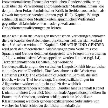
konventionalisierte Formen der weiblichen Genderspezifizierung
auch über die Verwendung androgendernder Maskulina hinaus, die
den primären Fokus feministischer Kritik in Serbien ausmachen, als
Gewalt interpretiert werden können (vgl. III.2). Kapitel IV. fragt
schließlich nach den Möglichkeiten, sprachlichen Widerstand
gegenüber diskriminierenden – oder gewaltsamen –
Genderkonzeptualisierungen zu leisten.
Im Anschluss an die jeweiligen theoretischen Vertiefungen enthalten
die vier Kapitel der Arbeit einen praktischen Teil, der sich konkret
dem Serbischen widmet. In Kapitel I. S
PRACHE UND
G
ENDER
wird nach den theoretischen Ausführungen zum Verhältnis von
Sprache und Gender detailliert dargestellt, wie Frauen im Serbischen
auf konventionalisierte Weise appelliert werden können (vgl. I.4).
Trotz der anhaltenden Debatten über weibliche
Genderspezifizierung in der serbischen Linguistik fehlt hierzu bisher
ein umfassender Überblick. Eine Ausnahme ist die Arbeit von
Hentschel (2003)
The expression of gender in Serbian
, die sich
jedoch, wie der Titel bereits sagt, Genderspezifizierungen im
Allgemeinen widmet und nicht explizit der weiblich
genderspezifizierenden Appellation. Darüber hinaus enthält Kapitel
I. nicht nur einen Überblick über nominale Appellationspraktiken für
Frauen im Serbischen, sondern schlägt auch ein Modell zur
Klassifizierung weiblich genderspezifizierender Substantive vor,
welches im Unterschied zu den bisher innerhalb der