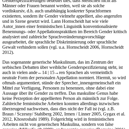
Genderspezifizierungen bedeutet dies, dass Menschen nicht als
Männer oder Frauen benannt werden, weil sie als solche
vordiskursiv, d.h. auch unabhängig konkreter Sprachformen
existierten, sondern ihr Gender vielmehr
appelliert
, also angerufen
und in Szene gesetzt wird. Lann Hornscheidt hat wie viele
Autor_innen einer feministischen Linguistik konventionalisierte
Benennungs- oder Appellationspraktiken im Bereich Gender kritisch
analysiert und zahlreiche Sprachveränderungsvorschläge
ausgearbeitet, die sprachliche Diskriminierung oder sprachliche
Gewalt verhindern sollen (vgl. u.a. Hornscheidt 2006, Hornscheidt
2012).
Das sogenannte generische Maskulinum, das im Zentrum der
serbischen Debatten über weibliche Genderspezifizierung steht, ist
auch in vielen ande
←14 |
15→ren Sprachen als vermeintlich
neutrale Form der personalen Appellation normiert. Hiermit, so wird
oftmals argumentiert, stünde der Sprecher_innengemeinschaft ein
Mittel zur Verfügung, Personen zu benennen, ohne dabei eine
Aussage über ihr Gender zu treffen. Das maskuline Genus habe
keine Perzeption der appellierten Person als männlich zur Folge.
Zahlreiche feministische Arbeiten konnten allerdings inzwischen
überzeugend nachweisen, dass dies nicht der Fall ist (vgl. z.B.
Braun / Sczesny/ Stahlberg 2002, Irmen / Linner 2005, Gygax et al.
2012, Khosroshahi 1989). Folgerichtig wird in feministischen
Arbeiten nicht von generischen Maskulina, sondern von
false