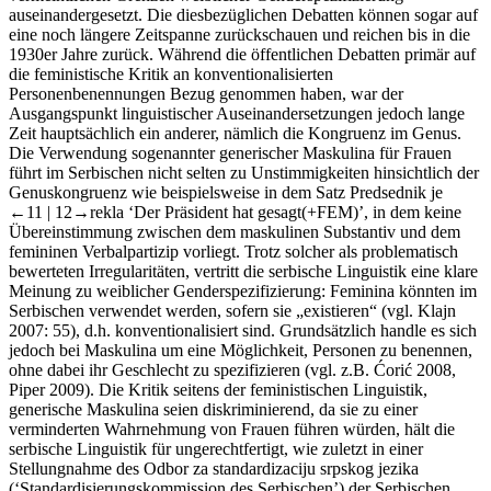
auseinandergesetzt. Die diesbezüglichen Debatten können sogar auf
eine noch längere Zeitspanne zurückschauen und reichen bis in die
1930er Jahre zurück. Während die öffentlichen Debatten primär auf
die feministische Kritik an konventionalisierten
Personenbenennungen Bezug genommen haben, war der
Ausgangspunkt linguistischer Auseinandersetzungen jedoch lange
Zeit hauptsächlich ein anderer, nämlich die Kongruenz im Genus.
Die Verwendung sogenannter generischer Maskulina für Frauen
führt im Serbischen nicht selten zu Unstimmigkeiten hinsichtlich der
Genuskongruenz wie beispielsweise in dem Satz
Predsednik je
←11 |
12→rekla ‘Der Präsident hat gesagt(+FEM)’, in dem keine
Übereinstimmung zwischen dem maskulinen Substantiv und dem
femininen Verbalpartizip vorliegt. Trotz solcher als problematisch
bewerteten Irregularitäten, vertritt die serbische Linguistik eine klare
Meinung zu weiblicher Genderspezifizierung: Feminina könnten im
Serbischen verwendet werden, sofern sie „existieren“ (vgl. Klajn
2007: 55), d.h. konventionalisiert sind. Grundsätzlich handle es sich
jedoch bei Maskulina um eine Möglichkeit, Personen zu benennen,
ohne dabei ihr Geschlecht zu spezifizieren (vgl. z.B. Ćorić 2008,
Piper 2009). Die Kritik seitens der feministischen Linguistik,
generische Maskulina seien diskriminierend, da sie zu einer
verminderten Wahrnehmung von Frauen führen würden, hält die
serbische Linguistik für ungerechtfertigt, wie zuletzt in einer
Stellungnahme des
Odbor za standardizaciju srpskog jezika
(‘Standardisierungskommission des Serbischen’) der Serbischen