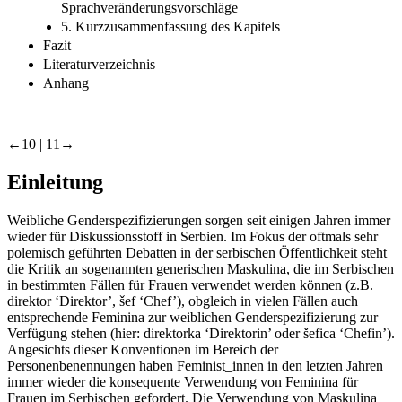
Sprachveränderungsvorschläge
5. Kurzzusammenfassung des Kapitels
Fazit
Literaturverzeichnis
Anhang
←10 |
11→
Einleitung
Weibliche Genderspezifizierungen sorgen seit einigen Jahren immer
wieder für Diskussionsstoff in Serbien. Im Fokus der oftmals sehr
polemisch geführten Debatten in der serbischen Öffentlichkeit steht
die Kritik an sogenannten generischen Maskulina, die im Serbischen
in bestimmten Fällen für Frauen verwendet werden können (z.B.
direktor
‘Direktor’,
šef
‘Chef’), obgleich in vielen Fällen auch
entsprechende Feminina zur weiblichen Genderspezifizierung zur
Verfügung stehen (hier:
direktorka
‘Direktorin’ oder
šefica
‘Chefin’).
Angesichts dieser Konventionen im Bereich der
Personenbenennungen haben Feminist_innen in den letzten Jahren
immer wieder die konsequente Verwendung von Feminina für
Frauen im Serbischen gefordert. Die Verwendung von Maskulina