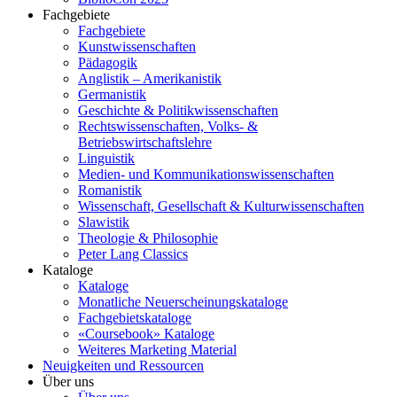
Fachgebiete
Fachgebiete
Kunstwissenschaften
Pädagogik
Anglistik – Amerikanistik
Germanistik
Geschichte & Politikwissenschaften
Rechtswissenschaften, Volks- &
Betriebswirtschaftslehre
Linguistik
Medien- und Kommunikationswissenschaften
Romanistik
Wissenschaft, Gesellschaft & Kulturwissenschaften
Slawistik
Theologie & Philosophie
Peter Lang Classics
Kataloge
Kataloge
Monatliche Neuerscheinungskataloge
Fachgebietskataloge
«Coursebook» Kataloge
Weiteres Marketing Material
Neuigkeiten und Ressourcen
Über uns