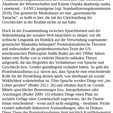
Akademie der Wissenschaften und Künste (
Srpska akademija nauka
i umetnosti
–
SANU
) kundgetan (vgl. Standardisierungskommission
2018). Das generische Maskulinum sei eine „grammatische
Tatsache“, so heißt es hier, die mit der Gleichstellung der
Geschlechter in der Realität nichts zu tun habe.
Doch ist der Zusammenhang zwischen Sprachformen und der
Wahrnehmung der sozialen Welt tatsächlich so simpel, wie die
serbische Linguistik im Hinblick auf die Verwendung sogenannter
generischer Maskulina behauptet? Poststrukturalistische Theorien
und insbesondere die gendertheoretischen Texte der US-
amerikanischen Philosophin Judith Butler aus den 1990er Jahren
haben eine Reihe von in vielerlei Hinsicht radikalen Thesen
aufgestellt, die das Begreifen des Verhältnisses von Sprache und
Geschlecht bzw. Gender grundlegend verändert haben. So geht der
Poststrukturalismus u.a. davon aus, dass Sprache eine entscheidende
Rolle für die Herstellung dessen spielt, was überhaupt als soziale
Wirklichkeit wahrnehmbar ist. Über Sprache werden Dinge erst „ins
Leben gerufen“ (Butler 2012: 26) und erhalten durch sie Gestalt.
Mittels sprachlicher Benennungen bzw.
Interpellationen
oder
Anrufungen
(Butler 2006: 10) erhalten Dinge einen Platz im
sozialen Gefüge einer Gemeinschaft zugewiesen, der ihr Dasein
fortan entscheidend – wenn auch nicht endgültig – bestimmt. Nichts
existiert außerhalb diskursiver Aushandlungen, alles ist Diskurs.
Diese These des Poststrukturalismus birgt reichlich Konfliktpotential