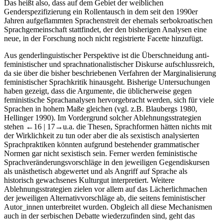
Das heißt also, dass auf dem Gebiet der weiblichen
Genderspezifizierung ein Rollentausch in dem seit den 1990er
Jahren aufgeflammten Sprachenstreit der ehemals serbokroatischen
Sprachgemeinschaft stattfindet, der den bisherigen Analysen eine
neue, in der Forschung noch nicht registrierte Facette hinzufügt.
Aus genderlinguistischer Perspektive ist die Überschneidung anti-
feministischer und sprachnationalistischer Diskurse aufschlussreich,
da sie über die bisher beschriebenen Verfahren der Marginalisierung
feministischer Sprachkritik hinausgeht. Bisherige Untersuchungen
haben gezeigt, dass die Argumente, die üblicherweise gegen
feministische Sprachanalysen hervorgebracht werden, sich für viele
Sprachen in hohem Maße gleichen (vgl. z.B. Blaubergs 1980,
Hellinger 1990). Im Vordergrund solcher Ablehnungsstrategien
stehen
←16 |
17→u.a. die Thesen, Sprachformen hätten nichts mit
der Wirklichkeit zu tun oder aber die als sexistisch analysierten
Sprachpraktiken könnten aufgrund bestehender grammatischer
Normen gar nicht sexistisch sein. Ferner werden feministische
Sprachveränderungsvorschläge in den jeweiligen Gegendiskursen
als unästhetisch abgewertet und als Angriff auf Sprache als
historisch gewachsenes Kulturgut interpretiert. Weitere
Ablehnungsstrategien zielen vor allem auf das Lächerlichmachen
der jeweiligen Alternativvorschläge ab, die seitens feministischer
Autor_innen unterbreitet wurden. Obgleich all diese Mechanismen
auch in der serbischen Debatte wiederzufinden sind, geht das