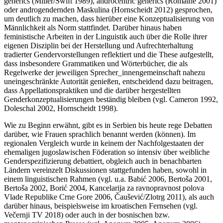
generics
(Miller/Swift 1989),
androcentric generics
(Romaine 2001)
oder
androgendernden Maskulina
(Hornscheidt 2012) gesprochen,
um deutlich zu machen, dass hierüber eine Konzeptualisierung von
Männlichkeit als Norm stattfindet. Darüber hinaus haben
feministische Arbeiten in der Linguistik auch über die Rolle ihrer
eigenen Disziplin bei der Herstellung und Aufrechterhaltung
tradierter Gendervorstellungen reflektiert und die These aufgestellt,
dass insbesondere Grammatiken und Wörterbücher, die als
Regelwerke der jeweiligen Sprecher_innengemeinschaft nahezu
uneingeschränkte Autorität genießen, entscheidend dazu beitragen,
dass Appellationspraktiken und die darüber hergestellten
Genderkonzeptualisierungen beständig bleiben (vgl. Cameron 1992,
Doleschal 2002, Hornscheidt 1998).
Wie zu Beginn erwähnt, gibt es in Serbien bis heute rege Debatten
darüber, wie Frauen sprachlich benannt werden (können). Im
regionalen Vergleich wurde in keinem der Nachfolgestaaten der
ehemaligen jugoslawischen Föderation so intensiv über weibliche
Genderspezifizierung debattiert, obgleich auch in benachbarten
Ländern vereinzelt Diskussionen stattgefunden haben, sowohl in
einem linguistischen Rahmen (vgl. u.a. Babić 2006, Bertoša 2001,
Bertoša 2002, Borić 2004, Kancelarija za ravnopravnost polova
Vlade Republike Crne Gore 2006, Čaušević/Zlotrg 2011), als auch
darüber hinaus, beispielsweise im kroatischen Fernsehen (vgl.
Večernji TV 2018) oder auch in der bosnischen bzw.