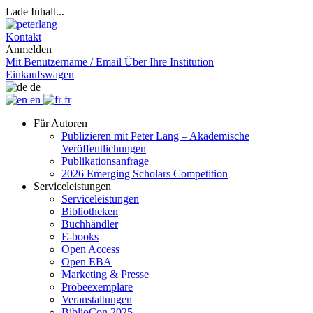
Lade Inhalt...
Kontakt
Anmelden
Mit Benutzername / Email
Über Ihre Institution
Einkaufswagen
de
en
fr
Für Autoren
Publizieren mit Peter Lang – Akademische
Veröffentlichungen
Publikationsanfrage
2026 Emerging Scholars Competition
Serviceleistungen
Serviceleistungen
Bibliotheken
Buchhändler
E-books
Open Access
Open EBA
Marketing & Presse
Probeexemplare
Veranstaltungen
BiblioCon 2025