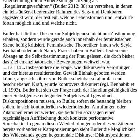
Anerkennung durch Andere sind gleichzeitig als
„Regulierungsverfahren“ (Butler 2012: 38) zu verstehen, in denen
ein teils äußerst begrenzter Rahmen des Sag- und Denkbaren
abgesteckt wird, der festlegt, welche Lebensformen und -entwürfe
fortan möglich sind und welche nicht.
Butler hat für ihre Thesen zur Subjektgenese nicht nur Zustimmung
erhalten, sondern wurde gerade auch innerhalb der feministischen
Szene heftig kritisiert. Feministische Theoretiker_innen wie Seyla
Benhabib oder auch Nancy Fraser haben in Butlers Texten eine
Absage an die Selbstbestimmung der Frau gelesen, die doch bisher
das Ziel emanzipatorischer Bewegungen weltweit war.
←13 |
14→Insbesondere die Frage, wie diskursiven Verortungen
und der hieraus resultierenden Gewalt Einhalt geboten werden
könne, angesichts ihrer von Butler scheinbar so allumfassend
beschriebenen Kraft, wurde kontrovers diskutiert (vgl. Benhabib et
al. 1993). Butler hat sich der Frage nach der Handlungsfähigkeit des
einer Selbstgenese enteigneten Subjekts wohl gewidmet.
Diskurspositionen müssen, so Butler, sofern sie beständig bleiben
sollen, in sich kontinuierlich wiederholenden Anrufungen oder
Zitationen erneuert werden, sie bedürfen sozusagen einer
regelmäßigen Auffrischung durch konkrete performative
Sprechakte. In genau diesen Wiederholungen oder diesem Zitieren
bereits vorhandener Kategorisierungen sieht Butler die Möglichkeit
des Widerstands gegen hegemoniale Diskurse: Diskurspositionen