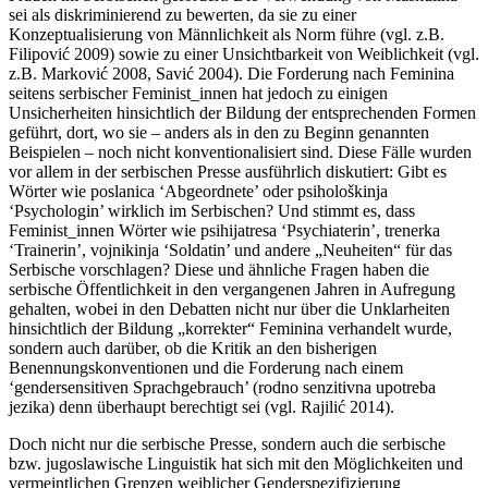
sei als diskriminierend zu bewerten, da sie zu einer
Konzeptualisierung von Männlichkeit als Norm führe (vgl. z.B.
Filipović 2009) sowie zu einer Unsichtbarkeit von Weiblichkeit (vgl.
z.B. Marković 2008, Savić 2004). Die Forderung nach Feminina
seitens serbischer Feminist_innen hat jedoch zu einigen
Unsicherheiten hinsichtlich der Bildung der entsprechenden Formen
geführt, dort, wo sie – anders als in den zu Beginn genannten
Beispielen – noch nicht konventionalisiert sind. Diese Fälle wurden
vor allem in der serbischen Presse ausführlich diskutiert: Gibt es
Wörter wie
poslanica
‘Abgeordnete’ oder
psihološkinja
‘Psychologin’ wirklich im Serbischen? Und stimmt es, dass
Feminist_innen Wörter wie
psihijatresa
‘Psychiaterin’,
trenerka
‘Trainerin’,
vojnikinja
‘Soldatin’ und andere „Neuheiten“ für das
Serbische vorschlagen? Diese und ähnliche Fragen haben die
serbische Öffentlichkeit in den vergangenen Jahren in Aufregung
gehalten, wobei in den Debatten nicht nur über die Unklarheiten
hinsichtlich der Bildung „korrekter“ Feminina verhandelt wurde,
sondern auch darüber, ob die Kritik an den bisherigen
Benennungskonventionen und die Forderung nach einem
‘gendersensitiven Sprachgebrauch’ (
rodno senzitivna upotreba
jezika
) denn überhaupt berechtigt sei (vgl. Rajilić 2014).
Doch nicht nur die serbische Presse, sondern auch die serbische
bzw. jugoslawische Linguistik hat sich mit den Möglichkeiten und
vermeintlichen Grenzen weiblicher Genderspezifizierung