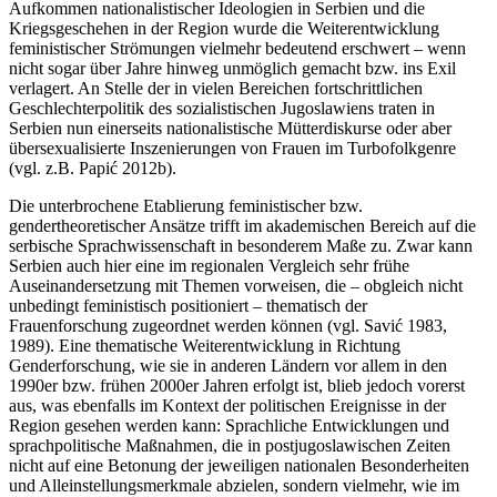
Aufkommen nationalistischer Ideologien in Serbien und die
Kriegsgeschehen in der Region wurde die Weiterentwicklung
feministischer Strömungen vielmehr bedeutend erschwert – wenn
nicht sogar über Jahre hinweg unmöglich gemacht bzw. ins Exil
verlagert. An Stelle der in vielen Bereichen fortschrittlichen
Geschlechterpolitik des sozialistischen Jugoslawiens traten in
Serbien nun einerseits nationalistische Mütterdiskurse oder aber
übersexualisierte Inszenierungen von Frauen im Turbofolkgenre
(vgl. z.B. Papić 2012b).
Die unterbrochene Etablierung feministischer bzw.
gendertheoretischer Ansätze trifft im akademischen Bereich auf die
serbische Sprachwissenschaft in besonderem Maße zu. Zwar kann
Serbien auch hier eine im regionalen Vergleich sehr frühe
Auseinandersetzung mit Themen vorweisen, die – obgleich nicht
unbedingt feministisch positioniert – thematisch der
Frauenforschung zugeordnet werden können (vgl. Savić 1983,
1989). Eine thematische Weiterentwicklung in Richtung
Genderforschung, wie sie in anderen Ländern vor allem in den
1990er bzw. frühen 2000er Jahren erfolgt ist, blieb jedoch vorerst
aus, was ebenfalls im Kontext der politischen Ereignisse in der
Region gesehen werden kann: Sprachliche Entwicklungen und
sprachpolitische Maßnahmen, die in postjugoslawischen Zeiten
nicht auf eine Betonung der jeweiligen nationalen Besonderheiten
und Alleinstellungsmerkmale abzielen, sondern vielmehr, wie im