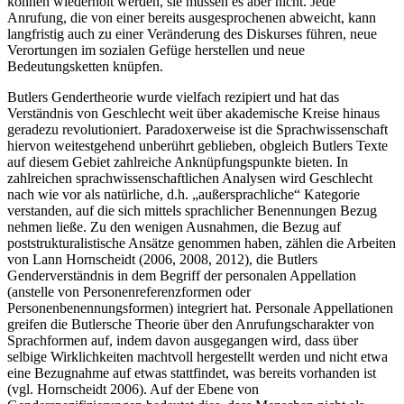
können
wiederholt werden, sie
müssen
es aber nicht. Jede
Anrufung, die von einer bereits ausgesprochenen abweicht, kann
langfristig auch zu einer Veränderung des Diskurses führen, neue
Verortungen im sozialen Gefüge herstellen und neue
Bedeutungsketten knüpfen.
Butlers Gendertheorie wurde vielfach rezipiert und hat das
Verständnis von Geschlecht weit über akademische Kreise hinaus
geradezu revolutioniert. Paradoxerweise ist die Sprachwissenschaft
hiervon weitestgehend unberührt geblieben, obgleich Butlers Texte
auf diesem Gebiet zahlreiche Anknüpfungspunkte bieten. In
zahlreichen sprachwissenschaftlichen Analysen wird Geschlecht
nach wie vor als natürliche, d.h. „außersprachliche“ Kategorie
verstanden, auf die sich mittels sprachlicher Benennungen Bezug
nehmen ließe. Zu den wenigen Ausnahmen, die Bezug auf
poststrukturalistische Ansätze genommen haben, zählen die Arbeiten
von Lann Hornscheidt (2006, 2008, 2012), die Butlers
Genderverständnis in dem Begriff der
personalen Appellation
(anstelle von Personenreferenzformen oder
Personenbenennungsformen) integriert hat. Personale Appellationen
greifen die Butlersche Theorie über den Anrufungscharakter von
Sprachformen auf, indem davon ausgegangen wird, dass über
selbige Wirklichkeiten machtvoll hergestellt werden und nicht etwa
eine Bezugnahme auf etwas stattfindet, was bereits vorhanden ist
(vgl. Hornscheidt 2006). Auf der Ebene von