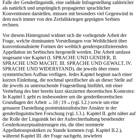
Falle der Genderlinguistik, eine radikale Infragestellung zahlreicher
als natürlich und ursprünglich propagierter sprachlicher
Konventionen darstellen, müssen mit besonders viel Gegenwind in
dem noch immer von den Zerfallskriegen geprägten Serbien
rechnen.
Vor diesem Hintergrund widmet sich die vorliegende Arbeit der
Frage, welche dominanten Vorstellungen von Weiblichkeit über
konventionalisierte Formen der weiblich genderspezifizierenden
Appellation im Serbischen hergestellt werden. Die Arbeit umfasst
insgesamt vier Kapitel (I. S
PRACHE UND
G
ENDER
, II.
S
PRACHE UND
M
ACHT
, III. S
PRACHE UND
G
EWALT
, IV.
S
PRACHE UND
W
IDERSTAND
), die jeweils über einen
symmetrischen Aufbau verfügen. Jedes Kapitel beginnt nach einer
kurzen Einleitung, die nochmal spezifischer als an dieser Stelle auf
die jeweils zu untersuchende Fragestellung hinführt, mit einer
Vertiefung des hier bereits kurz skizzierten theoretischen Kontextes:
In Kapitel I. geht es insbesondere um die gendertheoretischen
Grundlagen der Arbeit
←18 |
19→(vgl. I.2.) sowie um eine
genauere Darstellung poststrukturalistischer Ansätze in der
genderlinguistischen Forschung (vgl. I.3.). Kapitel II. geht näher auf
die Rolle der Linguistik bei der Aufrechterhaltung bestehender
Genderkonzeptualisierungen ein, die über normierte
Appellationspraktiken zu Stande kommen (vgl. Kapitel II.2.),
während Kapitel III. der Frage nachgeht, inwiefern