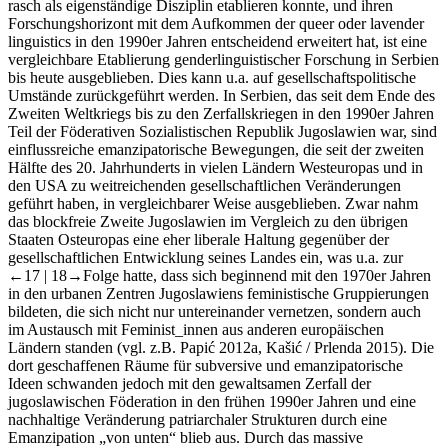
rasch als eigenständige Disziplin etablieren konnte, und ihren
Forschungshorizont mit dem Aufkommen der
queer
oder
lavender
linguistics
in den 1990er Jahren entscheidend erweitert hat, ist eine
vergleichbare Etablierung genderlinguistischer Forschung in Serbien
bis heute ausgeblieben. Dies kann u.a. auf gesellschaftspolitische
Umstände zurückgeführt werden. In Serbien, das seit dem Ende des
Zweiten Weltkriegs bis zu den Zerfallskriegen in den 1990er Jahren
Teil der Föderativen Sozialistischen Republik Jugoslawien war, sind
einflussreiche emanzipatorische Bewegungen, die seit der zweiten
Hälfte des 20. Jahrhunderts in vielen Ländern Westeuropas und in
den USA zu weitreichenden gesellschaftlichen Veränderungen
geführt haben, in vergleichbarer Weise ausgeblieben. Zwar nahm
das blockfreie Zweite Jugoslawien im Vergleich zu den übrigen
Staaten Osteuropas eine eher liberale Haltung gegenüber der
gesellschaftlichen Entwicklung seines Landes ein, was u.a. zur
←17 |
18→Folge hatte, dass sich beginnend mit den 1970er Jahren
in den urbanen Zentren Jugoslawiens feministische Gruppierungen
bildeten, die sich nicht nur untereinander vernetzen, sondern auch
im Austausch mit Feminist_innen aus anderen europäischen
Ländern standen (vgl. z.B. Papić 2012a, Kašić / Prlenda 2015). Die
dort geschaffenen Räume für subversive und emanzipatorische
Ideen schwanden jedoch mit den gewaltsamen Zerfall der
jugoslawischen Föderation in den frühen 1990er Jahren und eine
nachhaltige Veränderung patriarchaler Strukturen durch eine
Emanzipation „von unten“ blieb aus. Durch das massive