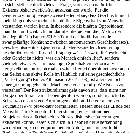
in sich, stellt sie doch vieles in Frage, von dessen natürlicher
Existenz bisher zweifelsfrei ausgegangen wurde. Für die
Genderforschung beispielsweise bedeutet sie, dass Geschlecht nicht
mehr länger als vermeintlich natürliche Eigenschaft von Menschen
verstanden werden kann. Insbesondere die binären Oppositionen
männlich
und
weiblich
und damit einhergehend die „Matrix der
Intellegibilität“ (Butler 2012: 39), mit der Judith Butler die
zwangsläufige Kohärenz zwischen anatomischem Geschlecht (
sex
),
Geschlechtsidentität (
gender
) und heterosexueller Orientierung
beschreibt, werden fortan in Frage ge
←12 |
13→stellt. Geschlecht
oder Gender ist nichts, was ein Mensch einfach „hat“, sondern
vielmehr etwas, was in unzähligen Sprechakten performativ
hergestellt und aufrechterhalten wird. Hierbei übernimmt zwar auch
das Selbst eine aktive Rolle im Hinblick auf seine geschlechtliche
„Verfertigung“ (Butler/Athanasiou 2014: 103), ist aber dennoch
einer „ursprunggebenden Macht enteignet“ (ebd.). Wie ist das zu
verstehen? Der Poststrukturalismus geht davon aus, dass nicht nur
Dinge über Sprache ins Leben gerufen werden, sondern auch das
Selbst von diskursiven Anrufungen abhängt. Die vor allem von
Foucault (1974) provokativ formulierten Thesen über das „Ende des
Menschen“ im Sinne der Infragestellung eines autonomen
Subjektes, das außerhalb eines Netzes diskursiver Verortungen
existieren könne, lassen sich auch in Theorien der Anerkennung
wiederfinden, zu deren prominenten Autor_innen neben Judith
Butler auch der Frankfurter Sozialphilosoph Axel Honneth oder die