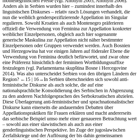
montenegrinischen Presse (vgl. Anonym 2005, Anonym 2006).
Anders als in Serbien wurden hier – zumindest innerhalb des
linguistischen Diskurses – relativ rasch Lösungen verhandelt, die
nun die weiblich genderspezifizierende Appellation im Singular
regulieren. Sowohl Kroatien als auch Montenegro präferieren
offiziell die Verwendung von Feminina zur Appellation konkreter
weiblicher Einzelpersonen, obgleich auch hier sogenannte
generische Maskulina zur Appellation nicht näher bestimmter
Einzelpersonen oder Gruppen verwendet werden. Auch Bosnien
und Herzegowina hat vor einigen Jahren auf föderaler Ebene die
Verwendung von Feminina deutlich befürwortet, und zwar ohne
eine Präferenz hinsichtlich der femininen Wortbildungssuffixe
festzulegen (vgl. Parlamentarna skupština Bosne i Hercegovine
2014). Was also unterscheidet Serbien von den übrigen Ländern der
Region?
←15 |
16→In Serbien überschneiden sich sowohl anti-
feministische Diskurse als auch solche, die auf eine
nationalsprachliche Konsolidierung des Serbischen in Abgrenzung
zu den anderen Nachfolgesprachen des Serbokroatischen abzielen.
Diese Überlagerung anti-feministischer und sprachnationalistischer
Diskurse kann einerseits die andauernden Debatten über
Appellationspraktiken für Frauen erklären und macht andererseits
das serbische Beispiel umso mehr einer genaueren Betrachtung wert
– sowohl aus einer slawistischen als auch aus einer
genderlinguistischen Perspektive. Im Zuge der jugoslawischen
Zerfallskriege und der Auflösung der bis dahin gemeinsamen