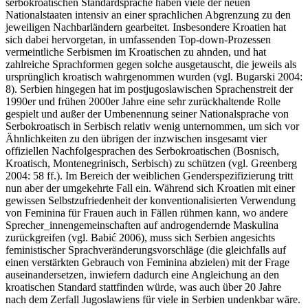
serbokroatischen Standardsprache haben viele der neuen
Nationalstaaten intensiv an einer sprachlichen Abgrenzung zu den
jeweiligen Nachbarländern gearbeitet. Insbesondere Kroatien hat
sich dabei hervorgetan, in umfassenden Top-down-Prozessen
vermeintliche Serbismen im Kroatischen zu ahnden, und hat
zahlreiche Sprachformen gegen solche ausgetauscht, die jeweils als
ursprünglich kroatisch wahrgenommen wurden (vgl. Bugarski 2004:
8). Serbien hingegen hat im postjugoslawischen Sprachenstreit der
1990er und frühen 2000er Jahre eine sehr zurückhaltende Rolle
gespielt und außer der Umbenennung seiner Nationalsprache von
Serbokroatisch in Serbisch relativ wenig unternommen, um sich vor
Ähnlichkeiten zu den übrigen der inzwischen insgesamt vier
offiziellen Nachfolgesprachen des Serbokroatischen (Bosnisch,
Kroatisch, Montenegrinisch, Serbisch) zu schützen (vgl. Greenberg
2004: 58 ff.). Im Bereich der weiblichen Genderspezifizierung tritt
nun aber der umgekehrte Fall ein. Während sich Kroatien mit einer
gewissen Selbstzufriedenheit der konventionalisierten Verwendung
von Feminina für Frauen auch in Fällen rühmen kann, wo andere
Sprecher_innengemeinschaften auf androgendernde Maskulina
zurückgreifen (vgl. Babić 2006), muss sich Serbien angesichts
feministischer Sprachveränderungsvorschläge (die gleichfalls auf
einen verstärkten Gebrauch von Feminina abzielen) mit der Frage
auseinandersetzen, inwiefern dadurch eine Angleichung an den
kroatischen Standard stattfinden würde, was auch über 20 Jahre
nach dem Zerfall Jugoslawiens für viele in Serbien undenkbar wäre.