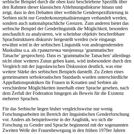
serbische Beispiel durch die oben kurz beschriebene Spezifik über
den Rahmen dieser klassischen Ablehnungsdiskurse hinaus und
zeigt, dass in den Debatten über weibliche Genderspezifizierung in
Serbien nicht nur Genderkonzeptualisierungen verhandelt werden,
sondern auch nationalsprachliche Grenzen. Zum anderen bietet das
serbische Beispiel der Genderlinguistik die Möglichkeit, besonders
anschaulich zu analysieren, wie scheinbar objektiv beschreibbare
Sprachstrukturen diskursiv hergestellt werden (wie eingangs
erwähnt wird in der serbischen Linguistik von androgendernden
Maskulina u.a. als
граматичка чинјеница
‘grammatischer
Tatsache’ gesprochen). Dass es ‘grammatische Tatsachen’ allerdings
nicht ohne weiteres Zutun geben kann, wird insbesondere durch den
Vergleich mit der jugoslawischen Diskussion deutlich, was eine
weitere Stärke des serbischen Beispiels darstellt. Zu Zeiten eines
gemeinsamen serbokroatischen Standards wurden unterschiedliche
Appellationspraktiken für Frauen in Kroatien und Serbien als
verschiedene Möglichkeiten innerhalb einer Sprache gesehen, nach
dem Zerfall der Föderation hingegen als Beweis für die Existenz
mehrerer Sprachen.
Für das Serbische liegen bisher vergleichsweise nur wenig
Forschungsarbeiten im Bereich der linguistischen Genderforschung
vor. Anders als beispielsweise in der Anglistik, wo sich die
Forschung zu Gender und Sprache beginnend mit der sogenannten
Zweiten Welle der Frauenbewegung in den frühen 1970er Jahren