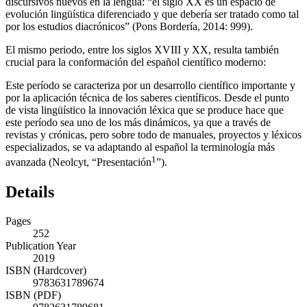
discursivos nuevos en la lengua: “el siglo XX es un espacio de
evolución lingüística diferenciado y que debería ser tratado como tal
por los estudios diacrónicos” (Pons Bordería,
2014
: 999).
El mismo periodo, entre los siglos XVIII y XX, resulta también
crucial para la conformación del español científico moderno:
Este período se caracteriza por un desarrollo científico importante y
por la aplicación técnica de los saberes científicos. Desde el punto
de vista lingüístico la innovación léxica que se produce hace que
este período sea uno de los más dinámicos, ya que a través de
revistas y crónicas, pero sobre todo de manuales, proyectos y léxicos
especializados, se va adaptando al español la terminología más
1
avanzada (Neolcyt, “Presentación
”).
Details
Pages
252
Publication Year
2019
ISBN (Hardcover)
9783631789674
ISBN (PDF)