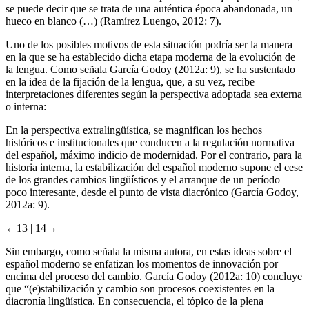
se puede decir que se trata de una auténtica época abandonada, un
hueco en blanco (…) (Ramírez Luengo,
2012
: 7).
Uno de los posibles motivos de esta situación podría ser la manera
en la que se ha establecido dicha etapa moderna de la evolución de
la lengua. Como señala García Godoy (
2012a
: 9), se ha sustentado
en la idea de la fijación de la lengua, que, a su vez, recibe
interpretaciones diferentes según la perspectiva adoptada sea externa
o interna:
En la perspectiva extralingüística, se magnifican los hechos
históricos e institucionales que conducen a la regulación normativa
del español, máximo indicio de modernidad. Por el contrario, para la
historia interna, la estabilización del español moderno supone el cese
de los grandes cambios lingüísticos y el arranque de un período
poco interesante, desde el punto de vista diacrónico (García Godoy,
2012a
: 9).
←13 |
14→
Sin embargo, como señala la misma autora, en estas ideas sobre el
español moderno se enfatizan los momentos de innovación por
encima del proceso del cambio. García Godoy (
2012a
: 10) concluye
que “(e)stabilización y cambio son procesos coexistentes en la
diacronía lingüística. En consecuencia, el tópico de la plena