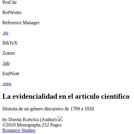
ProCite
RefWorks
Reference Manager
.ris
BibTeX
Zotero
.bib
EndNote
.enw
La evidencialidad en el artículo científico
Historia de un género discursivo de 1799 a 1920
by
Dorota Kotwica (Author)
©2019
Monographs
252 Pages
Romance Studies