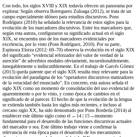
Con todo, los siglos XVIII y XIX todavía ofrecen un panorama por
explorar. Según observa Borreguero Zuloaga (
2012
), se trata de un
campo especialmente idóneo para estudios discursivos. Pons
Rodríguez (
2010
) ha señalado la relevancia de estos siglos para la
evolución de los marcadores discursivos. Entre los marcadores que,
según esta autora, configuraron su significado actual en el siglo
XIX, se encuentra uno de los marcadores evidenciales por
excelencia,
por lo visto
(Pons Rodríguez,
2010
). Por su parte,
Espinoza Elorza (
2012
: 69–70) observa la evolución en el siglo XIX
del significado “evidencial reforzador del valor de verdad de la
aserción” de adverbios modales
obviamente
,
incuestionablemente,
innegablemente
o
indiscutiblemente.
En el trabajo de Garcés Gómez
(
2013
) queda patente que el siglo XIX resulta muy relevante para la
evolución del paradigma de los “operadores discursivos matizadores
de la veracidad del enunciado”. En concreto, esta autora señala el
siglo XIX como un momento de consolidación del uso evidencial de
aparentemente
o
por lo visto
, y como época de cambios en el
significado de
al parecer.
El hecho de que la evolución de la lengua
se extienda también hasta los siglos más recientes, e incluso al
cercano siglo XX, ha sido demostrado por Pons Bordería (
2014
) al
establecer este último siglo como el
←14 |
15→
momento
fundamental para el desarrollo de las funciones discursivas actuales
del marcador
o sea.
Este último trabajo viene a confirmar la
relevancia de esta época para el desarrollo de los mecanismos