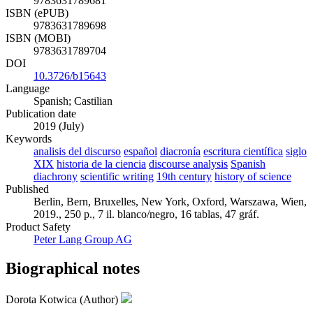
9783631789681
ISBN (ePUB)
9783631789698
ISBN (MOBI)
9783631789704
DOI
10.3726/b15643
Language
Spanish; Castilian
Publication date
2019 (July)
Keywords
analisis del discurso
español
diacronía
escritura científica
siglo
XIX
historia de la ciencia
discourse analysis
Spanish
diachrony
scientific writing
19th century
history of science
Published
Berlin, Bern, Bruxelles, New York, Oxford, Warszawa, Wien,
2019., 250 p., 7 il. blanco/negro, 16 tablas, 47 gráf.
Product Safety
Peter Lang Group AG
Biographical notes
Dorota Kotwica (Author)