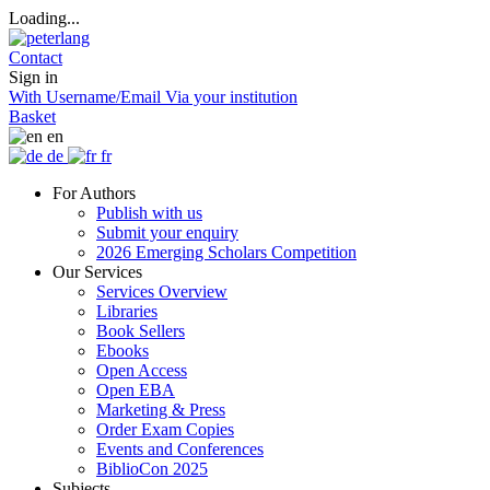
Loading...
Contact
Sign in
With Username/Email
Via your institution
Basket
en
de
fr
For Authors
Publish with us
Submit your enquiry
2026 Emerging Scholars Competition
Our Services
Services Overview
Libraries
Book Sellers
Ebooks
Open Access
Open EBA
Marketing & Press
Order Exam Copies
Events and Conferences
BiblioCon 2025
Subjects