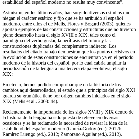
estabilidad del español moderno no resulta muy convincente”.
Asimismo, en los últimos años, han surgido diversos estudios que
niegan el carácter estático y fijo que se ha atribuido al español
moderno, entre ellos el de Melis, Flores y Bogard (
2003
), quienes
aportan ejemplos de las construcciones y estructuras que no tuvieron
pleno desarrollo hasta el siglo XVIII o XIX, tales como el
paradigma del verbo
gustar,
la perífrasis del futuro y las
construcciones duplicadas del complemento indirecto. Los
resultados del citado trabajo demuestran que los puntos decisivos en
la evolución de estas construcciones se encuentran ya en el periodo
moderno
de la historia del español, por lo cual cabría ampliar la
periodización de la lengua a una tercera etapa evolutiva, el siglo
XIX:
En efecto, hemos podido comprobar que en la historia de los
cambios aquí desarrollados, el estado que a principios del siglo XXI
guarda su gramática tiene por origen cambios iniciados en el siglo
XIX (Melis et al.,
2003
: 44).
Recientemente, la importancia de los siglos XVIII y XIX dentro de
la historia de la lengua ha sido puesta de relieve en diversas
ocasiones y se ha reclamado la necesidad de revisar la idea de la
estabilidad del
español moderno
(García-Godoy (ed.),
2012b
;
Ramírez Luengo (ed.),
2012
; Zamorano Aguilar (ed.),
2012
).