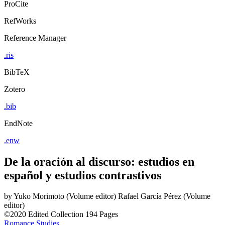
ProCite
RefWorks
Reference Manager
.ris
BibTeX
Zotero
.bib
EndNote
.enw
De la oración al discurso: estudios en
español y estudios contrastivos
by
Yuko Morimoto (Volume editor)
Rafael García Pérez (Volume
editor)
©2020
Edited Collection
194 Pages
Romance Studies