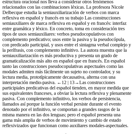
estructura oracional nos lleva a considerar otros fenómenos
relacionados con las combinaciones léxicas. La profesora Nicole
Delbecque estudia la semiauxiliarización de verbos con marca
reflexiva en español y francés en su trabajo
Las construcciones
semiauxiliares de marca reflexiva en español y en francés: interfaz
entre gramática y léxico
. En concreto, toma en consideración tres
tipos de usos semiauxiliares: verbos pseudocopulativos con
complemento predicativo; usos entre la pasiva y la pseudocópula,
con predicado participial, y usos entre el sintagma verbal complejo y
la perífrasis, con complemento infinitivo. La autora muestra que la
semiauxiliarización es más productiva y presenta un grado de
gramaticalización más alto en español que en francés. En español
tanto las construcciones pseudocopulativas aspectuales como las
modales admiten más fácilmente un sujeto no controlador, y su
lectura media, prototípicamente decausativa, alterna con una
interpretación medio-pasiva.
←12 |
13→Las construcciones
participiales predicativas del español tienden, en mayor medida que
sus equivalentes franceses, a obviar la lectura reflexiva y plenamente
pasiva. Con complemento infinitivo, los verbos de persistencia,
llamados así porque la función verbal persiste durante el evento
denotado por el infinitivo, se comportan a grandes rasgos de la
misma manera en las dos lenguas; pero el español presenta una
gama más amplia de verbos de movimiento y cambio de estado
reflexivizados que funcionan como auxiliares modales-aspectuales.