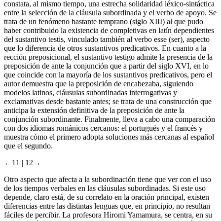
constata, al mismo tiempo, una estrecha solidaridad léxico-sintáctica
entre la selección de la cláusula subordinada y el verbo de apoyo. Se
trata de un fenómeno bastante temprano (siglo XIII) al que pudo
haber contribuido la existencia de completivas en latín dependientes
del sustantivo
testis
, vinculado también al verbo
esse
(ser), aspecto
que lo diferencia de otros sustantivos predicativos. En cuanto a la
rección preposicional, el sustantivo
testigo
admite la presencia de la
preposición
de
ante la conjunción
que
a partir del siglo XVI, en lo
que coincide con la mayoría de los sustantivos predicativos, pero el
autor demuestra que la preposición
de
encabezaba, siguiendo
modelos latinos, cláusulas subordinadas interrogativas y
exclamativas desde bastante antes; se trata de una construcción que
anticipa la extensión definitiva de la preposición
de
ante la
conjunción subordinante. Finalmente, lleva a cabo una comparación
con dos idiomas románicos cercanos: el portugués y el francés y
muestra cómo el primero adopta soluciones más cercanas al español
que el segundo.
←11 |
12→
Otro aspecto que afecta a la subordinación tiene que ver con el uso
de los tiempos verbales en las cláusulas subordinadas. Si este uso
depende, claro está, de su correlato en la oración principal, existen
diferencias entre las distintas lenguas que, en principio, no resultan
fáciles de percibir. La profesora Hiromi Yamamura, se centra, en su