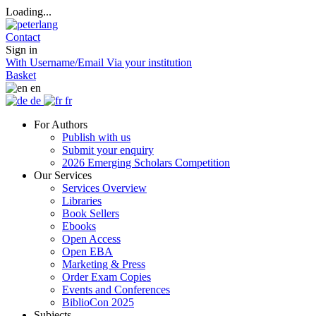
Loading...
Contact
Sign in
With Username/Email
Via your institution
Basket
en
de
fr
For Authors
Publish with us
Submit your enquiry
2026 Emerging Scholars Competition
Our Services
Services Overview
Libraries
Book Sellers
Ebooks
Open Access
Open EBA
Marketing & Press
Order Exam Copies
Events and Conferences
BiblioCon 2025
Subjects