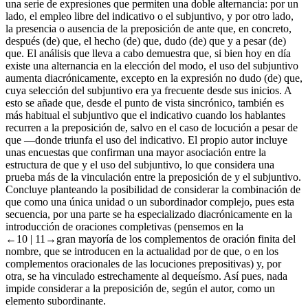
una serie de expresiones que permiten una doble alternancia: por un
lado, el empleo libre del indicativo o el subjuntivo, y por otro lado,
la presencia o ausencia de la preposición
de
ante
que
, en concreto,
después (de) que, el hecho (de) que, dudo (de) que
y
a pesar (de)
que
. El análisis que lleva a cabo demuestra que, si bien hoy en día
existe una alternancia en la elección del modo, el uso del subjuntivo
aumenta diacrónicamente, excepto en la expresión
no dudo (de) que,
cuya selección del subjuntivo era ya frecuente desde sus inicios. A
esto se añade que, desde el punto de vista sincrónico, también es
más habitual el subjuntivo que el indicativo cuando los hablantes
recurren a la preposición
de
, salvo en el caso de locución
a pesar de
que
—donde triunfa el uso del indicativo. El propio autor incluye
unas encuestas que confirman una mayor asociación entre la
estructura
de que
y el uso del subjuntivo, lo que considera una
prueba más de la vinculación entre la preposición
de
y el subjuntivo.
Concluye planteando la posibilidad de considerar la combinación
de
que
como una única unidad o un subordinador complejo, pues esta
secuencia, por una parte se ha especializado diacrónicamente en la
introducción de oraciones completivas (pensemos en la
←10 |
11→gran mayoría de los complementos de oración finita del
nombre, que se introducen en la actualidad por
de que
, o en los
complementos oracionales de las locuciones prepositivas) y, por
otra, se ha vinculado estrechamente al dequeísmo. Así pues, nada
impide considerar a la preposición
de,
según el autor, como un
elemento subordinante.