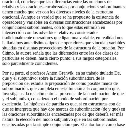
oracional, concluye que las diferencias entre las oraciones de
relativo y las oraciones encabezadas por conjunciones subordinantes
tienen mucho que ver con los diversos niveles de la estructura
oracional. Aunque es verdad que se ha propuesto la existencia de
operadores y variables en diversas construcciones encabezadas por
conjunciones subordinantes, con lo que estas entrarían en
intersección con los adverbios relativos, considerados
tradicionalmente operadores que ligan una variable, en realidad nos
hallaríamos ante distintos tipos de operadores que vinculan variables
situadas en distintas proyecciones de la estructura de la oración. Por
último, la autora señala que las diferencias entre las dos clases de
partículas se deben, hasta cierto punto, a sus rasgos categoriales,
solo parcialmente coincidentes.
Por su parte, el profesor Anton Granvik, en su trabajo titulado
De,
que
y el subjuntivo: sobre la función subordinadora de la
preposición
de
, estudia la preposición
de
como posible marca de
subordinación, que completa en esta función a la conjunción
que
.
Investiga así la relación entre la presencia de la combinación
de que
y el subjuntivo, considerado el modo de subordinación por
excelencia. La hipótesis de partida es que, si en estructuras con
de
que
se interpreta que hay dos marcas de subordinación (
de
y
que
) en
las oraciones subordinadas encabezadas por
de que
debería ser más
natural la elección del modo subjuntivo que en las subordinadas
encabezadas por la simple conjunción
que
. El autor toma como base