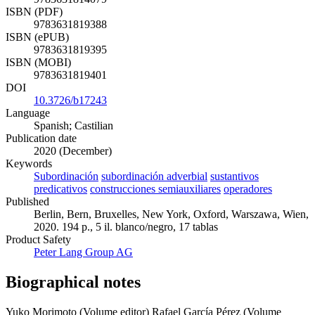
ISBN (PDF)
9783631819388
ISBN (ePUB)
9783631819395
ISBN (MOBI)
9783631819401
DOI
10.3726/b17243
Language
Spanish; Castilian
Publication date
2020 (December)
Keywords
Subordinación
subordinación adverbial
sustantivos
predicativos
construcciones semiauxiliares
operadores
Published
Berlin, Bern, Bruxelles, New York, Oxford, Warszawa, Wien,
2020. 194 p., 5 il. blanco/negro, 17 tablas
Product Safety
Peter Lang Group AG
Biographical notes
Yuko Morimoto (Volume editor)
Rafael García Pérez (Volume