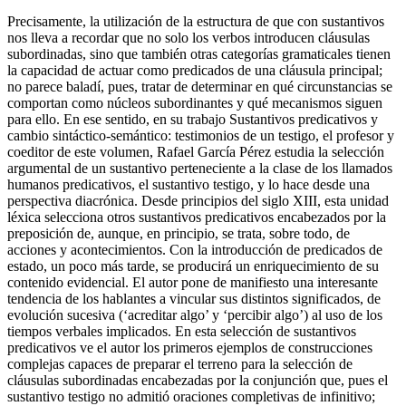
Precisamente, la utilización de la estructura
de que
con sustantivos
nos lleva a recordar que no solo los verbos introducen cláusulas
subordinadas, sino que también otras categorías gramaticales tienen
la capacidad de actuar como predicados de una cláusula principal;
no parece baladí, pues, tratar de determinar en qué circunstancias se
comportan como núcleos subordinantes y qué mecanismos siguen
para ello. En ese sentido, en su trabajo
Sustantivos predicativos y
cambio sintáctico-semántico: testimonios de un testigo
, el profesor y
coeditor de este volumen, Rafael García Pérez estudia la selección
argumental de un sustantivo perteneciente a la clase de los llamados
humanos predicativos, el sustantivo
testigo
, y lo hace desde una
perspectiva diacrónica. Desde principios del siglo XIII, esta unidad
léxica selecciona otros sustantivos predicativos encabezados por la
preposición
de
, aunque, en principio, se trata, sobre todo, de
acciones y acontecimientos. Con la introducción de predicados de
estado, un poco más tarde, se producirá un enriquecimiento de su
contenido evidencial. El autor pone de manifiesto una interesante
tendencia de los hablantes a vincular sus distintos significados, de
evolución sucesiva (‘acreditar algo’ y ‘percibir algo’) al uso de los
tiempos verbales implicados. En esta selección de sustantivos
predicativos ve el autor los primeros ejemplos de construcciones
complejas capaces de preparar el terreno para la selección de
cláusulas subordinadas encabezadas por la conjunción
que
, pues el
sustantivo
testigo
no admitió oraciones completivas de infinitivo;