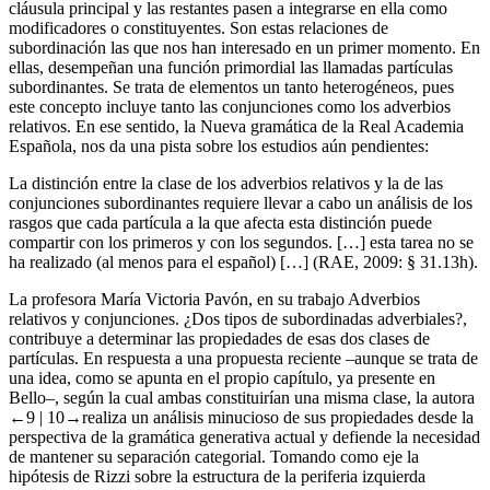
cláusula principal y las restantes pasen a integrarse en ella como
modificadores o constituyentes. Son estas relaciones de
subordinación las que nos han interesado en un primer momento. En
ellas, desempeñan una función primordial las llamadas partículas
subordinantes. Se trata de elementos un tanto heterogéneos, pues
este concepto incluye tanto las conjunciones como los adverbios
relativos. En ese sentido, la
Nueva gramática de la Real Academia
Española
, nos da una pista sobre los estudios aún pendientes:
La distinción entre la clase de los adverbios relativos y la de las
conjunciones subordinantes requiere llevar a cabo un análisis de los
rasgos que cada partícula a la que afecta esta distinción puede
compartir con los primeros y con los segundos. […] esta tarea no se
ha realizado (al menos para el español) […] (RAE, 2009: § 31.13h).
La profesora María Victoria Pavón, en su trabajo
Adverbios
relativos y conjunciones. ¿Dos tipos de subordinadas adverbiales?
,
contribuye a determinar las propiedades de esas dos clases de
partículas. En respuesta a una propuesta reciente –aunque se trata de
una idea, como se apunta en el propio capítulo, ya presente en
Bello–, según la cual ambas constituirían una misma clase, la autora
←9 |
10→
realiza un análisis minucioso de sus propiedades desde la
perspectiva de la gramática generativa actual y defiende la necesidad
de mantener su separación categorial. Tomando como eje la
hipótesis de Rizzi sobre la estructura de la periferia izquierda