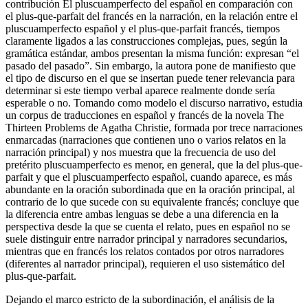
contribución
El pluscuamperfecto del español en comparación con
el
plus-que-parfait
del francés en la narración
, en la relación entre el
pluscuamperfecto español y el
plus-que-parfait
francés, tiempos
claramente ligados a las construcciones complejas, pues, según la
gramática estándar, ambos presentan la misma función: expresan “el
pasado del pasado”. Sin embargo, la autora pone de manifiesto que
el tipo de discurso en el que se insertan puede tener relevancia para
determinar si este tiempo verbal aparece realmente donde sería
esperable o no. Tomando como modelo el discurso narrativo, estudia
un corpus de traducciones en español y francés de la novela
The
Thirteen Problems
de Agatha Christie, formada por trece narraciones
enmarcadas (narraciones que contienen uno o varios relatos en la
narración principal) y nos muestra que la frecuencia de uso del
pretérito pluscuamperfecto es menor, en general, que la del
plus-que-
parfait
y que el pluscuamperfecto español, cuando aparece, es más
abundante en la oración subordinada que en la oración principal, al
contrario de lo que sucede con su equivalente francés; concluye que
la diferencia entre ambas lenguas se debe a una diferencia en la
perspectiva desde la que se cuenta el relato, pues en español no se
suele distinguir entre narrador principal y narradores secundarios,
mientras que en francés los relatos contados por otros narradores
(diferentes al narrador principal), requieren el uso sistemático del
plus-que-parfait
.
Dejando el marco estricto de la subordinación, el análisis de la