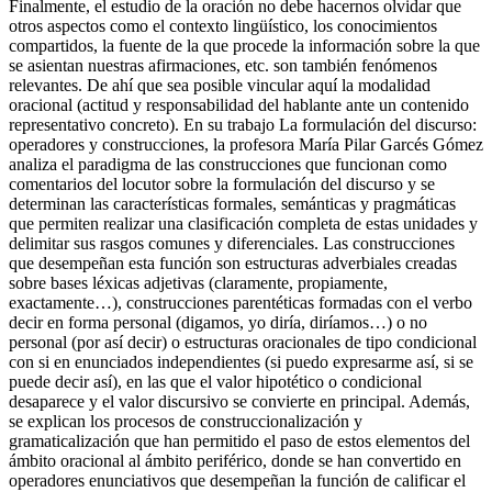
Finalmente, el estudio de la oración no debe hacernos olvidar que
otros aspectos como el contexto lingüístico, los conocimientos
compartidos, la fuente de la que procede la información sobre la que
se asientan nuestras afirmaciones, etc. son también fenómenos
relevantes. De ahí que sea posible vincular aquí la modalidad
oracional (actitud y responsabilidad del hablante ante un contenido
representativo concreto). En su trabajo
La formulación del discurso:
operadores y construcciones
, la profesora María Pilar Garcés Gómez
analiza el paradigma de las construcciones que funcionan como
comentarios del locutor sobre la formulación del discurso y se
determinan las características formales, semánticas y pragmáticas
que permiten realizar una clasificación completa de estas unidades y
delimitar sus rasgos comunes y diferenciales. Las construcciones
que desempeñan esta función son estructuras adverbiales creadas
sobre bases léxicas adjetivas (
claramente, propiamente,
exactamente
…), construcciones parentéticas formadas con el verbo
decir
en forma personal (
digamos, yo diría, diríamos
…) o no
personal (
por así decir
) o estructuras oracionales de tipo condicional
con
si
en enunciados independientes (
si puedo expresarme así
,
si se
puede decir así
), en las que el valor hipotético o condicional
desaparece y el valor discursivo se convierte en principal. Además,
se explican los procesos de construccionalización y
gramaticalización que han permitido el paso de estos elementos del
ámbito oracional al ámbito periférico, donde se han convertido en
operadores enunciativos que desempeñan la función de calificar el