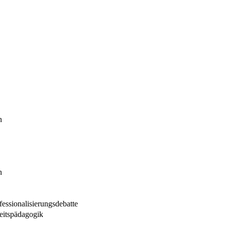
n
n
essionalisierungsdebatte
eitspädagogik