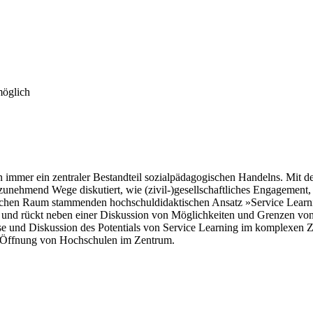
möglich
n immer ein zentraler Bestandteil sozialpädagogischen Handelns. Mit d
zunehmend Wege diskutiert, wie (zivil-)gesellschaftliches Engagement
n Raum stammenden hochschuldidaktischen Ansatz »Service Learning«
n und rückt neben einer Diskussion von Möglichkeiten und Grenzen von Se
alyse und Diskussion des Potentials von Service Learning im komplexe
ur Öffnung von Hochschulen im Zentrum.