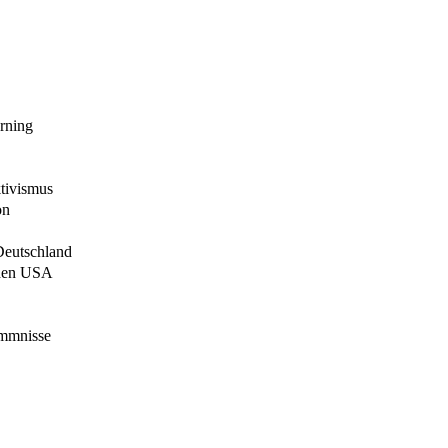
rning
tivismus
on
Deutschland
 den USA
emmnisse