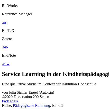
RefWorks
Reference Manager
.ris
BibTeX
Zotero
.bib
EndNote
.enw
Service Learning in der Kindheitspädagog
Eine qualitative Studie im Kontext der Institution Hochschule
von
Julia Staiger-Engel (Autor:in)
©2020
Dissertation
290 Seiten
Pädagogik
Reihe:
Pädagogische Rahmung
, Band 5