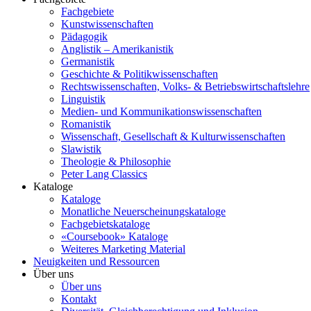
Fachgebiete
Kunstwissenschaften
Pädagogik
Anglistik – Amerikanistik
Germanistik
Geschichte & Politikwissenschaften
Rechtswissenschaften, Volks- & Betriebswirtschaftslehre
Linguistik
Medien- und Kommunikationswissenschaften
Romanistik
Wissenschaft, Gesellschaft & Kulturwissenschaften
Slawistik
Theologie & Philosophie
Peter Lang Classics
Kataloge
Kataloge
Monatliche Neuerscheinungskataloge
Fachgebietskataloge
«Coursebook» Kataloge
Weiteres Marketing Material
Neuigkeiten und Ressourcen
Über uns
Über uns
Kontakt