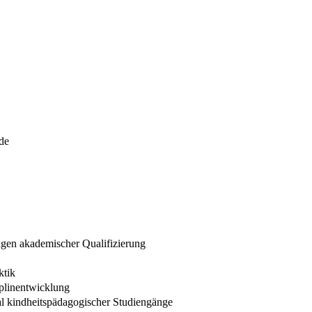
de
ngen akademischer Qualifizierung
ktik
plinentwicklung
al kindheitspädagogischer Studiengänge