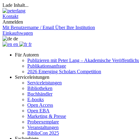
Lade Inhalt...
Kontakt
Anmelden
Mit Benutzername / Email
Über Ihre Institution
Einkaufswagen
de
en
fr
Für Autoren
Publizieren mit Peter Lang – Akademische Veröffentlic
Publikationsanfrage
2026 Emerging Scholars Competition
Serviceleistungen
Serviceleistungen
Bibliotheken
Buchhändler
E-books
Open Access
Open EBA
Marketing & Presse
Probeexemplare
Veranstaltungen
BiblioCon 2025
Fachgebiete