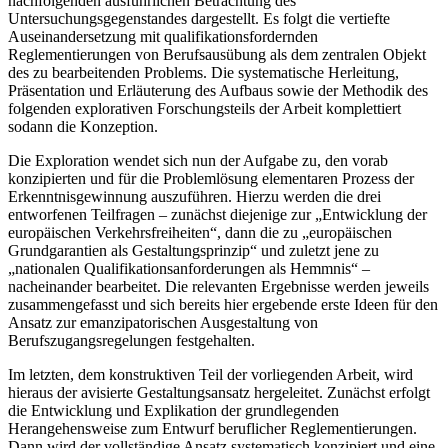
nachfolgenden ausführlichen Betrachtung des
Untersuchungsgegenstandes dargestellt. Es folgt die vertiefte
Auseinandersetzung mit qualifikationsfordernden
Reglementierungen von Berufsausübung als dem zentralen Objekt
des zu bearbeitenden Problems. Die systematische Herleitung,
Präsentation und Erläuterung des Aufbaus sowie der Methodik des
folgenden explorativen Forschungsteils der Arbeit komplettiert
sodann die Konzeption.
Die Exploration wendet sich nun der Aufgabe zu, den vorab
konzipierten und für die Problemlösung elementaren Prozess der
Erkenntnisgewinnung auszuführen. Hierzu werden die drei
entworfenen Teilfragen – zunächst diejenige zur „Entwicklung der
europäischen Verkehrsfreiheiten“, dann die zu „europäischen
Grundgarantien als Gestaltungsprinzip“ und zuletzt jene zu
„nationalen Qualifikationsanforderungen als Hemmnis“ –
nacheinander bearbeitet. Die relevanten Ergebnisse werden jeweils
zusammengefasst und sich bereits hier ergebende erste Ideen für den
Ansatz zur emanzipatorischen Ausgestaltung von
Berufszugangsregelungen festgehalten.
Im letzten, dem konstruktiven Teil der vorliegenden Arbeit, wird
hieraus der avisierte Gestaltungsansatz hergeleitet. Zunächst erfolgt
die Entwicklung und Explikation der grundlegenden
Herangehensweise zum Entwurf beruflicher Reglementierungen.
Dann wird der vollständige Ansatz systematisch konzipiert und eine