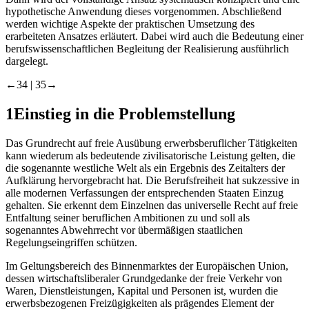
hypothetische Anwendung dieses vorgenommen. Abschließend
werden wichtige Aspekte der praktischen Umsetzung des
erarbeiteten Ansatzes erläutert. Dabei wird auch die Bedeutung einer
berufswissenschaftlichen Begleitung der Realisierung ausführlich
dargelegt.
←34 |
35→
1
Einstieg in die Problemstellung
Das Grundrecht auf freie Ausübung erwerbsberuflicher Tätigkeiten
kann wiederum als bedeutende zivilisatorische Leistung gelten, die
die sogenannte westliche Welt als ein Ergebnis des Zeitalters der
Aufklärung hervorgebracht hat. Die Berufsfreiheit hat sukzessive in
alle modernen Verfassungen der entsprechenden Staaten Einzug
gehalten. Sie erkennt dem Einzelnen das universelle Recht auf freie
Entfaltung seiner beruflichen Ambitionen zu und soll als
sogenanntes Abwehrrecht vor übermäßigen staatlichen
Regelungseingriffen schützen.
Im Geltungsbereich des Binnenmarktes der Europäischen Union,
dessen wirtschaftsliberaler Grundgedanke der freie Verkehr von
Waren, Dienstleistungen, Kapital und Personen ist, wurden die
erwerbsbezogenen Freizügigkeiten als prägendes Element der