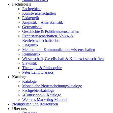
Fachgebiete
Fachgebiete
Kunstwissenschaften
Pädagogik
Anglistik – Amerikanistik
Germanistik
Geschichte & Politikwissenschaften
Rechtswissenschaften, Volks- &
Betriebswirtschaftslehre
Linguistik
Medien- und Kommunikationswissenschaften
Romanistik
Wissenschaft, Gesellschaft & Kulturwissenschaften
Slawistik
Theologie & Philosophie
Peter Lang Classics
Kataloge
Kataloge
Monatliche Neuerscheinungskataloge
Fachgebietskataloge
«Coursebook» Kataloge
Weiteres Marketing Material
Neuigkeiten und Ressourcen
Über uns