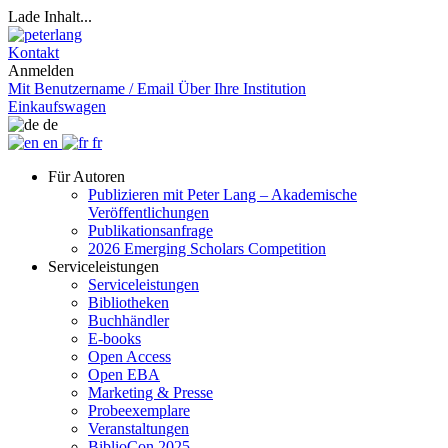
Lade Inhalt...
Kontakt
Anmelden
Mit Benutzername / Email
Über Ihre Institution
Einkaufswagen
de
en
fr
Für Autoren
Publizieren mit Peter Lang – Akademische
Veröffentlichungen
Publikationsanfrage
2026 Emerging Scholars Competition
Serviceleistungen
Serviceleistungen
Bibliotheken
Buchhändler
E-books
Open Access
Open EBA
Marketing & Presse
Probeexemplare
Veranstaltungen
BiblioCon 2025