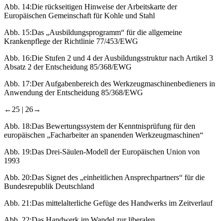
Abb. 14:
Die rückseitigen Hinweise der Arbeitskarte der
Europäischen Gemeinschaft für Kohle und Stahl
Abb. 15:
Das „Ausbildungsprogramm“ für die allgemeine
Krankenpflege der Richtlinie 77/453/EWG
Abb. 16:
Die Stufen 2 und 4 der Ausbildungsstruktur nach Artikel 3
Absatz 2 der Entscheidung 85/368/EWG
Abb. 17:
Der Aufgabenbereich des Werkzeugmaschinenbedieners in
Anwendung der Entscheidung 85/368/EWG
←25 |
26→
Abb. 18:
Das Bewertungssystem der Kenntnisprüfung für den
europäischen „Facharbeiter an spanenden Werkzeugmaschinen“
Abb. 19:
Das Drei-Säulen-Modell der Europäischen Union von
1993
Abb. 20:
Das Signet des
„einheitlichen Ansprechpartners“
für die
Bundesrepublik Deutschland
Abb. 21:
Das mittelalterliche Gefüge des Handwerks im Zeitverlauf
Abb. 22:
Das Handwerk im Wandel zur liberalen