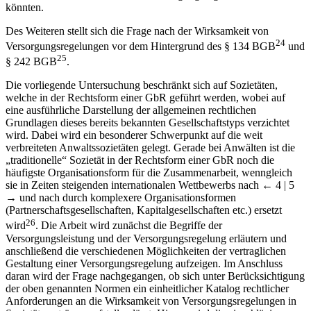
könnte dies zu einer sittenwidrigen „Knebelung“ der Jungsozien
führen, weil sich diese von einer Kündigung abgehalten sehen
könnten.
Des Weiteren stellt sich die Frage nach der Wirksamkeit von
24
Versorgungsregelungen vor dem Hintergrund des § 134 BGB
und
25
§ 242 BGB
.
Die vorliegende Untersuchung beschränkt sich auf Sozietäten,
welche in der Rechtsform einer GbR geführt werden, wobei auf
eine ausführliche Darstellung der allgemeinen rechtlichen
Grundlagen dieses bereits bekannten Gesellschaftstyps verzichtet
wird. Dabei wird ein besonderer Schwerpunkt auf die weit
verbreiteten Anwaltssozietäten gelegt. Gerade bei Anwälten ist die
„traditionelle“ Sozietät in der Rechtsform einer GbR noch die
häufigste Organisationsform für die Zusammenarbeit, wenngleich
sie in Zeiten steigenden internationalen Wettbewerbs nach
← 4 | 5
→
und nach durch komplexere Organisationsformen
(Partnerschaftsgesellschaften, Kapitalgesellschaften etc.) ersetzt
26
wird
. Die Arbeit wird zunächst die Begriffe der
Versorgungsleistung und der Versorgungsregelung erläutern und
anschließend die verschiedenen Möglichkeiten der vertraglichen
Gestaltung einer Versorgungsregelung aufzeigen. Im Anschluss
daran wird der Frage nachgegangen, ob sich unter Berücksichtigung