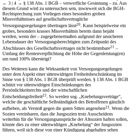
19
Leistung und Gegenleistung
in der Regel einen Schluss auf die oft
schwierig zu beweisende subjektive Tatbestandsvoraussetzung des
← 3 | 4 →
§ 138 Abs. 1 BGB – verwerfliche Gesinnung – zu. Aus
diesem Grund wird zu untersuchen sein, inwieweit sich die BGH-
Rechtsprechung zum Vorliegen eines besonders groben
Missverhältnisses auf gesellschaftsvertragliche
20
Versorgungsregelungen übertragen lässt
. Kann beispielweise ein
grobes, besonders krasses Missverhältnis bereits dann bejaht
werden, wenn der – zugegebenermaßen aufgrund der unsicheren
Lebensdauer der Versorgungsberechtigten zum Zeitpunkt des
21
Abschlusses des Gesellschaftsvertrages nicht bestimmbare
–
Umfang der Rentenverpflichtung die Höhe der Gegenleistung(en)
um rund 100% übersteigt?
Des Weiteren kann die Wirksamkeit von Versorgungsregelungen
unter dem Aspekt einer sittenwidrigen Freiheitsbeschränkung im
Sinne von § 138 Abs. 1 BGB überprüft werden. § 138 Abs. 1 BGB
schützt vor sittenwidrigen Einschränkungen des
Persönlichkeitsrechts und der wirtschaftlichen
22
Entscheidungsfreiheit
. So werden sog. „Knebelungsverträge“,
welche die geschäftliche Selbständigkeit des Betroffenen gänzlich
23
aufheben, als Verstoß gegen die guten Sitten angesehen
. Wenn die
Sozien vereinbaren, dass die Jungsozien trotz Ausscheidens
weiterhin für die Versorgungsansprüche der Altsozien haften sollen,