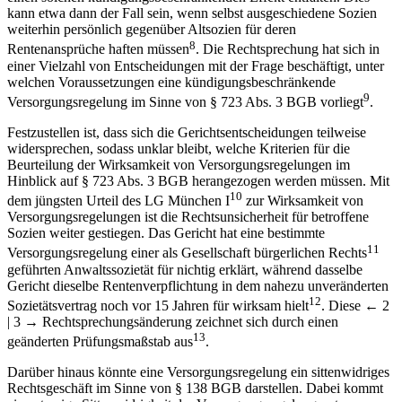
7
Kündigungsrechts abhalten
. Auch Versorgungsregelungen können
einen solchen kündigungsbeschränkenden Effekt entfalten. Dies
kann etwa dann der Fall sein, wenn selbst ausgeschiedene Sozien
weiterhin persönlich gegenüber Altsozien für deren
8
Rentenansprüche haften müssen
. Die Rechtsprechung hat sich in
einer Vielzahl von Entscheidungen mit der Frage beschäftigt, unter
welchen Voraussetzungen eine kündigungsbeschränkende
9
Versorgungsregelung im Sinne von § 723 Abs. 3 BGB vorliegt
.
Festzustellen ist, dass sich die Gerichtsentscheidungen teilweise
widersprechen, sodass unklar bleibt, welche Kriterien für die
Beurteilung der Wirksamkeit von Versorgungsregelungen im
Hinblick auf § 723 Abs. 3 BGB herangezogen werden müssen. Mit
10
dem jüngsten Urteil des LG München I
zur Wirksamkeit von
Versorgungsregelungen ist die Rechtsunsicherheit für betroffene
Sozien weiter gestiegen. Das Gericht hat eine bestimmte
11
Versorgungsregelung einer als Gesellschaft bürgerlichen Rechts
geführten Anwaltssozietät für nichtig erklärt, während dasselbe
Gericht dieselbe Rentenverpflichtung in dem nahezu unveränderten
12
Sozietätsvertrag noch vor 15 Jahren für wirksam hielt
. Diese
← 2
| 3 →
Rechtsprechungsänderung zeichnet sich durch einen
13
geänderten Prüfungsmaßstab aus
.