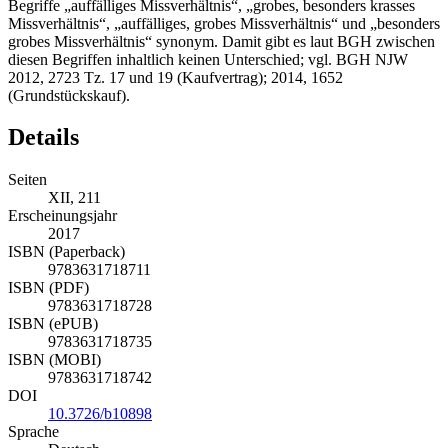
19
In diesem Zusammenhang verwendet der BGH mittlerweile die
Begriffe „auffälliges Missverhältnis“, „grobes, besonders krasses
Missverhältnis“, „auffälliges, grobes Missverhältnis“ und „besonders
grobes Missverhältnis“ synonym. Damit gibt es laut BGH zwischen
diesen Begriffen inhaltlich keinen Unterschied; vgl. BGH NJW
2012, 2723 Tz. 17 und 19 (Kaufvertrag); 2014, 1652
(Grundstückskauf).
Details
Seiten
XII, 211
Erscheinungsjahr
2017
ISBN (Paperback)
9783631718711
ISBN (PDF)
9783631718728
ISBN (ePUB)
9783631718735
ISBN (MOBI)
9783631718742
DOI