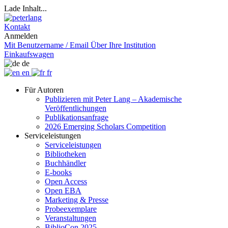
Lade Inhalt...
Kontakt
Anmelden
Mit Benutzername / Email
Über Ihre Institution
Einkaufswagen
de
en
fr
Für Autoren
Publizieren mit Peter Lang – Akademische
Veröffentlichungen
Publikationsanfrage
2026 Emerging Scholars Competition
Serviceleistungen
Serviceleistungen
Bibliotheken
Buchhändler
E-books
Open Access
Open EBA
Marketing & Presse
Probeexemplare
Veranstaltungen
BiblioCon 2025