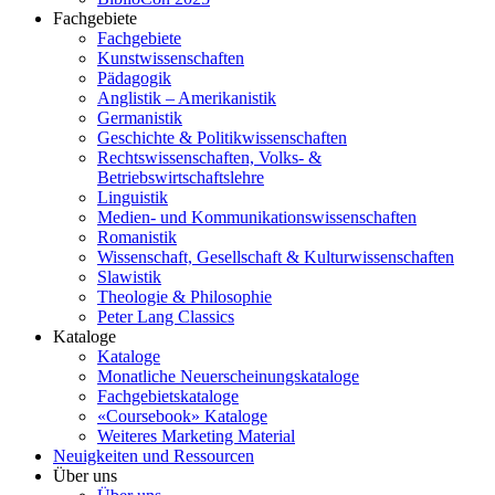
Fachgebiete
Fachgebiete
Kunstwissenschaften
Pädagogik
Anglistik – Amerikanistik
Germanistik
Geschichte & Politikwissenschaften
Rechtswissenschaften, Volks- &
Betriebswirtschaftslehre
Linguistik
Medien- und Kommunikationswissenschaften
Romanistik
Wissenschaft, Gesellschaft & Kulturwissenschaften
Slawistik
Theologie & Philosophie
Peter Lang Classics
Kataloge
Kataloge
Monatliche Neuerscheinungskataloge
Fachgebietskataloge
«Coursebook» Kataloge
Weiteres Marketing Material
Neuigkeiten und Ressourcen
Über uns