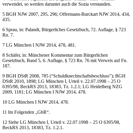
4
Werden im Folgenden die Begriffe “Sozius” oder “Sozien”
verwendet, so werden darunter auch die Sozia verstanden.
5
BGH NJW 2007, 295, 296; Offermann-Burckart NJW 2014, 434,
435.
6
Sprau, in: Palandt, Bürgerliches Gesetzbuch, 72. Auflage, § 723
Rn. 7.
7
LG München I NJW 2014, 478, 481.
8
Schäfer, in: Münchener Kommentar zum Bürgerlichen
Gesetzbuch, Band 5, 6. Auflage, § 723 Rn. 76 mit Verweis auf Fn.
187.
9
BGH DStR 2008, 785 (“Schuldknechtschaftsbeschluss”); BGH
DStR 2010, 1898; LG München I, Urteil v. 22.07.1998 – 25 O
6395/98, BeckRS 2013, 18383, Tz. 1.2.1; LG Heidelberg NZG
2009, 1181; LG München I NJW 2014, 478.
10
LG München I NJW 2014, 478.
11
Im Folgenden „GbR“.
12
Siehe LG München I, Urteil v. 22.07.1998 – 25 O 6395/98,