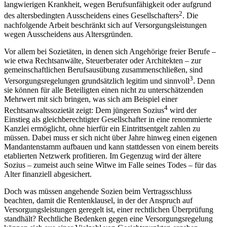
1
Versorgungsleistungen
an die Gesellschafter zu erbringen sind.
Vorstellbar sind Versorgungszahlungen für den Fall einer
langwierigen Krankheit, wegen Berufsunfähigkeit oder aufgrund
2
des altersbedingten Ausscheidens eines Gesellschafters
. Die
nachfolgende Arbeit beschränkt sich auf Versorgungsleistungen
wegen Ausscheidens aus Altersgründen.
Vor allem bei Sozietäten, in denen sich Angehörige freier Berufe –
wie etwa Rechtsanwälte, Steuerberater oder Architekten – zur
gemeinschaftlichen Berufsausübung zusammenschließen, sind
3
Versorgungsregelungen grundsätzlich legitim und sinnvoll
. Denn
sie können für alle Beteiligten einen nicht zu unterschätzenden
Mehrwert mit sich bringen, was sich am Beispiel einer
4
Rechtsanwaltssozietät zeigt: Dem jüngeren Sozius
wird der
Einstieg als gleichberechtigter Gesellschafter in eine renommierte
Kanzlei ermöglicht, ohne hierfür ein Eintrittsentgelt zahlen zu
müssen. Dabei muss er sich nicht über Jahre hinweg einen eigenen
Mandantenstamm aufbauen und kann stattdessen von einem bereits
etablierten Netzwerk profitieren. Im Gegenzug wird der ältere
Sozius – zumeist auch seine Witwe im Falle seines Todes – für das
Alter finanziell abgesichert.
Doch was müssen angehende Sozien beim Vertragsschluss
beachten, damit die Rentenklausel, in der der Anspruch auf