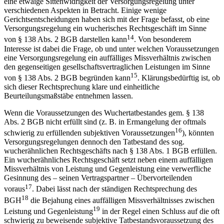
Darüber hinaus könnte eine Versorgungsregelung ein sittenwidriges
Rechtsgeschäft im Sinne von § 138 BGB darstellen. Dabei kommt
eine etwaige Sittenwidrigkeit der Versorgungsregelung unter
verschiedenen Aspekten in Betracht. Einige wenige
Gerichtsentscheidungen haben sich mit der Frage befasst, ob eine
Versorgungsregelung ein wucherisches Rechtsgeschäft im Sinne
14
von § 138 Abs. 2 BGB darstellen kann
. Von besonderem
Interesse ist dabei die Frage, ob und unter welchen Voraussetzungen
eine Versorgungsregelung ein auffälliges Missverhältnis zwischen
den gegenseitigen gesellschaftsvertraglichen Leistungen im Sinne
15
von § 138 Abs. 2 BGB begründen kann
. Klärungsbedürftig ist, ob
sich dieser Rechtsprechung klare und einheitliche
Beurteilungsmaßstäbe entnehmen lassen.
Wenn die Voraussetzungen des Wuchertatbestandes gem. § 138
Abs. 2 BGB nicht erfüllt sind (z. B. in Ermangelung der oftmals
16
schwierig zu erfüllenden subjektiven Voraussetzungen
), könnten
Versorgungsregelungen dennoch den Tatbestand des sog.
wucherähnlichen Rechtsgeschäfts nach § 138 Abs. 1 BGB erfüllen.
Ein wucherähnliches Rechtsgeschäft setzt neben einem auffälligen
Missverhältnis von Leistung und Gegenleistung eine verwerfliche
Gesinnung des – seinen Vertragspartner – Übervorteilenden
17
voraus
. Dabei lässt nach der ständigen Rechtsprechung des
18
BGH
die Bejahung eines auffälligen Missverhältnisses zwischen