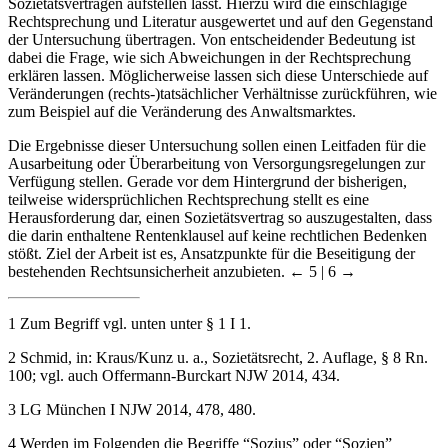
der oben genannten Normen ein einheitlicher Katalog rechtlicher
Anforderungen an die Wirksamkeit von Versorgungsregelungen in
Sozietätsverträgen aufstellen lässt. Hierzu wird die einschlägige
Rechtsprechung und Literatur ausgewertet und auf den Gegenstand
der Untersuchung übertragen. Von entscheidender Bedeutung ist
dabei die Frage, wie sich Abweichungen in der Rechtsprechung
erklären lassen. Möglicherweise lassen sich diese Unterschiede auf
Veränderungen (rechts-)tatsächlicher Verhältnisse zurückführen, wie
zum Beispiel auf die Veränderung des Anwaltsmarktes.
Die Ergebnisse dieser Untersuchung sollen einen Leitfaden für die
Ausarbeitung oder Überarbeitung von Versorgungsregelungen zur
Verfügung stellen. Gerade vor dem Hintergrund der bisherigen,
teilweise widersprüchlichen Rechtsprechung stellt es eine
Herausforderung dar, einen Sozietätsvertrag so auszugestalten, dass
die darin enthaltene Rentenklausel auf keine rechtlichen Bedenken
stößt. Ziel der Arbeit ist es, Ansatzpunkte für die Beseitigung der
bestehenden Rechtsunsicherheit anzubieten.
← 5 | 6 →
1
Zum Begriff vgl. unten unter § 1 I 1.
2
Schmid, in: Kraus/Kunz u. a., Sozietätsrecht, 2. Auflage, § 8 Rn.
100; vgl. auch Offermann-Burckart NJW 2014, 434.
3
LG München I NJW 2014, 478, 480.