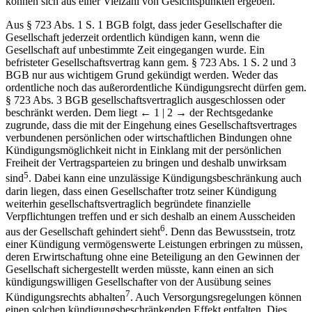
Versorgungsleistungen geregelt ist, einer rechtlichen Überprüfung
standhält? Rechtliche Bedenken gegen eine Versorgungsregelung
können sich aus einer Vielzahl von Gesichtspunkten ergeben.
Aus § 723 Abs. 1 S. 1 BGB folgt, dass jeder Gesellschafter die
Gesellschaft jederzeit ordentlich kündigen kann, wenn die
Gesellschaft auf unbestimmte Zeit eingegangen wurde. Ein
befristeter Gesellschaftsvertrag kann gem. § 723 Abs. 1 S. 2 und 3
BGB nur aus wichtigem Grund gekündigt werden. Weder das
ordentliche noch das außerordentliche Kündigungsrecht dürfen gem.
§ 723 Abs. 3 BGB gesellschaftsvertraglich ausgeschlossen oder
beschränkt werden. Dem liegt
← 1 | 2 →
der Rechtsgedanke
zugrunde, dass die mit der Eingehung eines Gesellschaftsvertrages
verbundenen persönlichen oder wirtschaftlichen Bindungen ohne
Kündigungsmöglichkeit nicht in Einklang mit der persönlichen
Freiheit der Vertragsparteien zu bringen und deshalb unwirksam
5
sind
. Dabei kann eine unzulässige Kündigungsbeschränkung auch
darin liegen, dass einen Gesellschafter trotz seiner Kündigung
weiterhin gesellschaftsvertraglich begründete finanzielle
Verpflichtungen treffen und er sich deshalb an einem Ausscheiden
6
aus der Gesellschaft gehindert sieht
. Denn das Bewusstsein, trotz
einer Kündigung vermögenswerte Leistungen erbringen zu müssen,
deren Erwirtschaftung ohne eine Beteiligung an den Gewinnen der
Gesellschaft sichergestellt werden müsste, kann einen an sich
kündigungswilligen Gesellschafter von der Ausübung seines