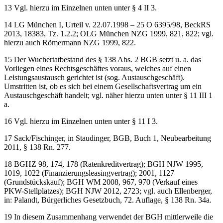
BeckRS 2013, 18383, Tz. 1.2.1.
13
Vgl. hierzu im Einzelnen unten unter § 4 II 3.
14
LG München I, Urteil v. 22.07.1998 – 25 O 6395/98, BeckRS
2013, 18383, Tz. 1.2.2; OLG München NZG 1999, 821, 822; vgl.
hierzu auch Römermann NZG 1999, 822.
15
Der Wuchertatbestand des § 138 Abs. 2 BGB setzt u. a. das
Vorliegen eines Rechtsgeschäftes voraus, welches auf einen
Leistungsaustausch gerichtet ist (sog. Austauschgeschäft).
Umstritten ist, ob es sich bei einem Gesellschaftsvertrag um ein
Austauschgeschäft handelt; vgl. näher hierzu unten unter § 11 III 1
a.
16
Vgl. hierzu im Einzelnen unten unter § 11 I 3.
17
Sack/Fischinger, in Staudinger, BGB, Buch 1, Neubearbeitung
2011, § 138 Rn. 277.
18
BGHZ 98, 174, 178 (Ratenkreditvertrag); BGH NJW 1995,
1019, 1022 (Finanzierungsleasingvertrag); 2001, 1127
(Grundstückskauf); BGH WM 2008, 967, 970 (Verkauf eines
PKW-Stellplatzes); BGH NJW 2012, 2723; vgl. auch Ellenberger,
in: Palandt, Bürgerliches Gesetzbuch, 72. Auflage, § 138 Rn. 34a.