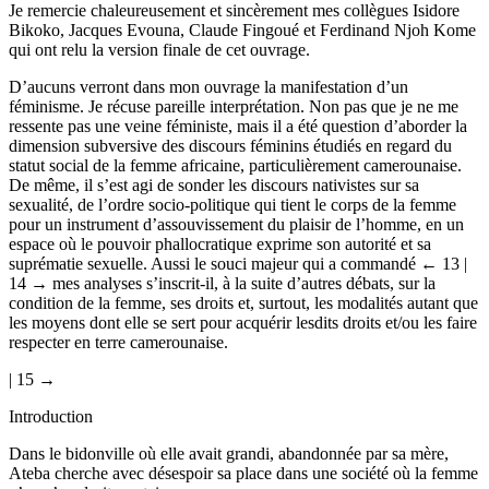
Je remercie chaleureusement et sincèrement mes collègues Isidore
Bikoko, Jacques Evouna, Claude Fingoué et Ferdinand Njoh Kome
qui ont relu la version finale de cet ouvrage.
D’aucuns verront dans mon ouvrage la manifestation d’un
féminisme. Je récuse pareille interprétation. Non pas que je ne me
ressente pas une veine féministe, mais il a été question d’aborder la
dimension subversive des discours féminins étudiés en regard du
statut social de la femme africaine, particulièrement camerounaise.
De même, il s’est agi de sonder les discours nativistes sur sa
sexualité, de l’ordre socio-politique qui tient le corps de la femme
pour un instrument d’assouvissement du plaisir de l’homme, en un
espace où le pouvoir phallocratique exprime son autorité et sa
suprématie sexuelle. Aussi le souci majeur qui a commandé
← 13 |
14 →
mes analyses s’inscrit-il, à la suite d’autres débats, sur la
condition de la femme, ses droits et, surtout, les modalités autant que
les moyens dont elle se sert pour acquérir lesdits droits et/ou les faire
respecter en terre camerounaise.
| 15 →
Introduction
Dans le bidonville où elle avait grandi, abandonnée par sa mère,
Ateba cherche avec désespoir sa place dans une société où la femme