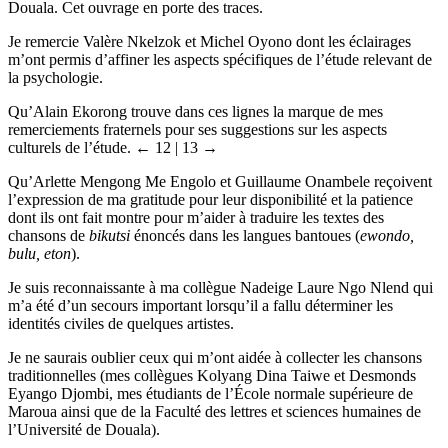
Douala. Cet ouvrage en porte des traces.
Je remercie Valère Nkelzok et Michel Oyono dont les éclairages
m’ont permis d’affiner les aspects spécifiques de l’étude relevant de
la psychologie.
Qu’Alain Ekorong trouve dans ces lignes la marque de mes
remerciements fraternels pour ses suggestions sur les aspects
culturels de l’étude.
← 12 | 13 →
Qu’Arlette Mengong Me Engolo et Guillaume Onambele reçoivent
l’expression de ma gratitude pour leur disponibilité et la patience
dont ils ont fait montre pour m’aider à traduire les textes des
chansons de
bikutsi
énoncés dans les langues bantoues (
ewondo,
bulu, eton
).
Je suis reconnaissante à ma collègue Nadeige Laure Ngo Nlend qui
m’a été d’un secours important lorsqu’il a fallu déterminer les
identités civiles de quelques artistes.
Je ne saurais oublier ceux qui m’ont aidée à collecter les chansons
traditionnelles (mes collègues Kolyang Dina Taiwe et Desmonds
Eyango Djombi, mes étudiants de l’École normale supérieure de
Maroua ainsi que de la Faculté des lettres et sciences humaines de
l’Université de Douala).