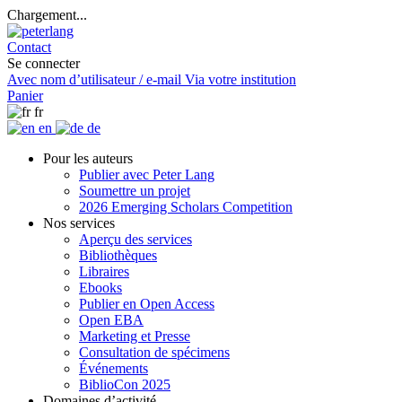
Chargement...
Contact
Se connecter
Avec nom d’utilisateur / e-mail
Via votre institution
Panier
fr
en
de
Pour les auteurs
Publier avec Peter Lang
Soumettre un projet
2026 Emerging Scholars Competition
Nos services
Aperçu des services
Bibliothèques
Libraires
Ebooks
Publier en Open Access
Open EBA
Marketing et Presse
Consultation de spécimens
Événements
BiblioCon 2025
Domaines d’activité