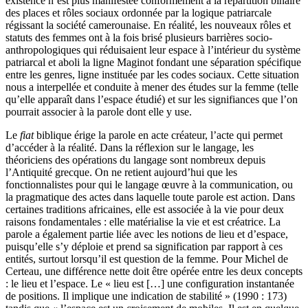
existence n’est plus manifestée conformément à la répartition binaire
des places et rôles sociaux ordonnée par la logique patriarcale
régissant la société camerounaise. En réalité, les nouveaux rôles et
statuts des femmes ont à la fois brisé plusieurs barrières socio-
anthropologiques qui réduisaient leur espace à l’intérieur du système
patriarcal et aboli la ligne Maginot fondant une séparation spécifique
entre les genres, ligne instituée par les codes sociaux. Cette situation
nous a interpellée et conduite à mener des études sur la femme (telle
qu’elle apparaît dans l’espace étudié) et sur les signifiances que l’on
pourrait associer à la parole dont elle y use.
Le
fiat
biblique érige la parole en acte créateur, l’acte qui permet
d’accéder à la réalité. Dans la réflexion sur le langage, les
théoriciens des opérations du langage sont nombreux depuis
l’Antiquité grecque. On ne retient aujourd’hui que les
fonctionnalistes pour qui le langage œuvre à la communication, ou
la pragmatique des actes dans laquelle toute parole est action. Dans
certaines traditions africaines, elle est associée à la vie pour deux
raisons fondamentales : elle matérialise la vie et est créatrice. La
parole a également partie liée avec les notions de lieu et d’espace,
puisqu’elle s’y déploie et prend sa signification par rapport à ces
entités, surtout lorsqu’il est question de la femme. Pour Michel de
Certeau, une différence nette doit être opérée entre les deux concepts
: le lieu et l’espace. Le « lieu est […] une configuration instantanée
de positions. Il implique une indication de stabilité » (1990 : 173)