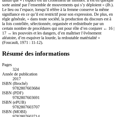
tandis que « l’espace est un croisement de mobiles. Il est en quelque
sorte animé par l’ensemble de mouvements qui s’y déploient » (
Ib
.).
Le lieu ou l’espace, lorsqu’il réfère à la femme conserve la même
signifiance en ce qu’il est restrictif pour son expression. De plus, en
règle générale, « dans toute société, la production du discours est à
la fois contrôlée, sélectionnée, organisée et redistribuée par un
certain nombre de procédures qui ont pour rôle d’en conjurer
← 16 |
17 →
les pouvoirs et les dangers, d’en maîtriser l’événement
aléatoire, d’en esquiver la lourde, la redoutable matérialité »
(Foucault, 1971 : 11-12).
Résumé des informations
Pages
324
Année de publication
2017
ISBN (Broché)
9782807603684
ISBN (PDF)
9782807603691
ISBN (ePUB)
9782807603707
ISBN (MOBI)
9782807603714