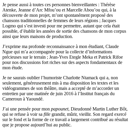
Je pense aussi à toutes ces personnes bienveillantes : Thérèse
Atenke, Jeanne d’Arc Mfou’ou et Marcelle Abou’ou qui, à la
découverte de mon projet, m’ont spontanément proposé des
chansons traditionnelles de femmes de leurs régions ; Jacques
Logmo qui s’est investi pour me permettre, autant que cela était
possible, d’établir les années de sortie des chansons de mon corpus
ainsi que leurs maisons de production.
J’exprime ma profonde reconnaissance à mon étudiant, Claude
Ngue qui m’a accompagnée pour la collecte d’informations
précieuses sur le terrain ; Jean-Yves Etegle Meka et Patrick Rifoe
pour nos discussions fort riches sur des aspects fondamentaux de
mon étude.
Je ne saurais oublier l’humoriste Charlotte Ntamack qui a, non
seulement, généreusement mis à ma disposition les textes et les
vidéogrammes de son théâtre, mais a accepté de m’accorder un
entretien par une matinée de juin 2016 à l’Institut français du
Cameroun à Yaoundé.
J’ai une pensée pour mon
papounet
, Dieudonné Martin Luther Bôt,
qui se refuse à voir sa
fille
grandir, mûrir, vieillir. Son regard exercé
sur le fond et la forme de ce travail a largement contribué au résultat
que je propose aujourd’hui au public.