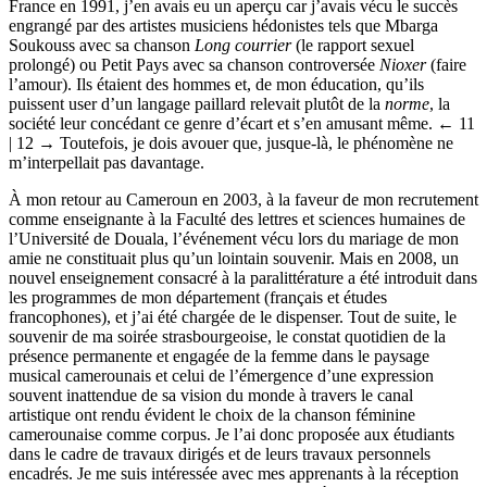
France en 1991, j’en avais eu un aperçu car j’avais vécu le succès
engrangé par des artistes musiciens hédonistes tels que Mbarga
Soukouss avec sa chanson
Long courrier
(le rapport sexuel
prolongé) ou Petit Pays avec sa chanson controversée
Nioxer
(faire
l’amour). Ils étaient des hommes et, de mon éducation, qu’ils
puissent user d’un langage paillard relevait plutôt de la
norme
, la
société leur concédant ce genre d’écart et s’en amusant même.
← 11
| 12 →
Toutefois, je dois avouer que, jusque-là, le phénomène ne
m’interpellait pas davantage.
À mon retour au Cameroun en 2003, à la faveur de mon recrutement
comme enseignante à la Faculté des lettres et sciences humaines de
l’Université de Douala, l’événement vécu lors du mariage de mon
amie ne constituait plus qu’un lointain souvenir. Mais en 2008, un
nouvel enseignement consacré à la paralittérature a été introduit dans
les programmes de mon département (français et études
francophones), et j’ai été chargée de le dispenser. Tout de suite, le
souvenir de ma soirée strasbourgeoise, le constat quotidien de la
présence permanente et engagée de la femme dans le paysage
musical camerounais et celui de l’émergence d’une expression
souvent inattendue de sa vision du monde à travers le canal
artistique ont rendu évident le choix de la chanson féminine
camerounaise comme corpus. Je l’ai donc proposée aux étudiants
dans le cadre de travaux dirigés et de leurs travaux personnels
encadrés. Je me suis intéressée avec mes apprenants à la réception