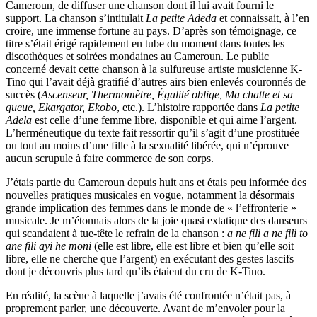
Cameroun, de diffuser une chanson dont il lui avait fourni le
support. La chanson s’intitulait
La petite Adeda
et connaissait, à l’en
croire, une immense fortune au pays. D’après son témoignage, ce
titre s’était érigé rapidement en tube du moment dans toutes les
discothèques et soirées mondaines au Cameroun. Le public
concerné devait cette chanson à la sulfureuse artiste musicienne K-
Tino qui l’avait déjà gratifié d’autres airs bien enlevés couronnés de
succès (
Ascenseur, Thermomètre, Égalité oblige, Ma chatte et sa
queue, Ekargator, Ekobo
, etc.). L’histoire rapportée dans
La petite
Adela
est celle d’une femme libre, disponible et qui aime l’argent.
L’herméneutique du texte fait ressortir qu’il s’agit d’une prostituée
ou tout au moins d’une fille à la sexualité libérée, qui n’éprouve
aucun scrupule à faire commerce de son corps.
J’étais partie du Cameroun depuis huit ans et étais peu informée des
nouvelles pratiques musicales en vogue, notamment la désormais
grande implication des femmes dans le monde de « l’effronterie »
musicale. Je m’étonnais alors de la joie quasi extatique des danseurs
qui scandaient à tue-tête le refrain de la chanson :
a ne fili a ne fili to
ane fili ayi he moni
(elle est libre, elle est libre et bien qu’elle soit
libre, elle ne cherche que l’argent) en exécutant des gestes lascifs
dont je découvris plus tard qu’ils étaient du cru de K-Tino.
En réalité, la scène à laquelle j’avais été confrontée n’était pas, à
proprement parler, une découverte. Avant de m’envoler pour la