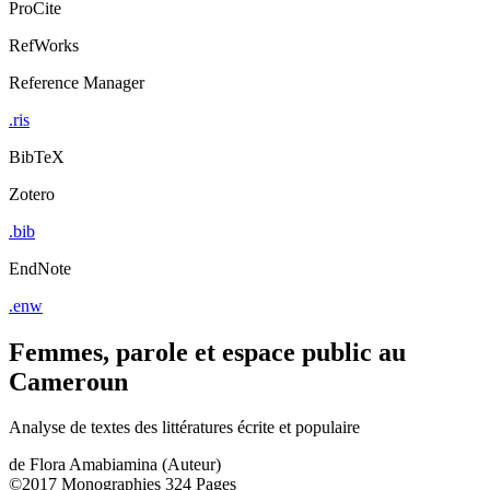
ProCite
RefWorks
Reference Manager
.ris
BibTeX
Zotero
.bib
EndNote
.enw
Femmes, parole et espace public au
Cameroun
Analyse de textes des littératures écrite et populaire
de
Flora Amabiamina (Auteur)
©2017
Monographies
324 Pages