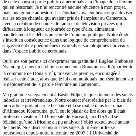
de cette chanson par le public camerounais et à l’image de la femme
qui en ressortait. Je n’ai rencontré aucune réticence à mon projet,
mais une grande adhésion. Les étudiants avaient beaucoup à deviser
sur les textes chantés, qui avaient pris de l’ampleur au Cameroun,
avec la création de chaînes de radio et de télévision privées qui
diffusaient à longueur de journée ce type d’airs, alimentant
parallèlement les débats au sein de l’opinion publique. Notre étude
s’inscrit en conséquence dans une logique de compréhension du
surgissement de phénomènes discursifs et sociologiques nouveaux
dans l’espace public camerounais.
Qu’il me soit permis ici d’exprimer ma gratitude à Eugène Emboussi
Nyano qui, dans un taxi nous ramenant à Bonamoussadi (quartier de
e
la commune de Douala V
), m’avait, le premier, encouragée à
réaliser cette étude, alors que je lui communiquais mon sentiment sur
le déploiement de la parole féminine au Cameroun.
Ma gratitude va également à Basile Ndjio, le questionneur des sujets
indociles et irrévérencieux. Notre contact s’est réalisé par le biais de
mon article portant sur le bestiaire et la sexualité dans les romans
d’Ahmadou Kourouma, qu’il eut le plaisir de lire alors qu’il était
professeur visiteur à l’Université de Harvard, aux USA. Il se
félicitait qu’une Africaine ait pu analyser l’objet sexuel avec autant
de liberté. Nos discussions sur des sujets du même ordre se
poursuivent depuis notre rencontre en 2007 à l’Université de