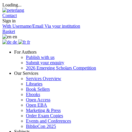
Loading...
Contact
Sign in
With Username/Email
Via your institution
Basket
en
de
fr
For Authors
Publish with us
Submit your enquiry
2026 Emerging Scholars Competition
Our Services
Services Overview
Libraries
Book Sellers
Ebooks
Open Access
Open EBA
Marketing & Press
Order Exam Copies
Events and Conferences
BiblioCon 2025
Subjects