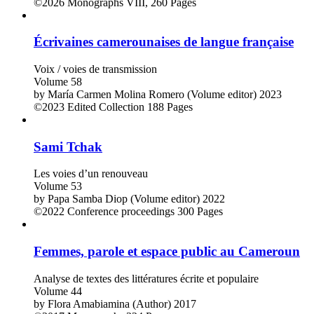
©2026
Monographs
VIII, 260 Pages
Écrivaines camerounaises de langue française
Voix / voies de transmission
Volume 58
by
María Carmen Molina Romero (Volume editor)
2023
©2023
Edited Collection
188 Pages
Sami Tchak
Les voies d’un renouveau
Volume 53
by
Papa Samba Diop (Volume editor)
2022
©2022
Conference proceedings
300 Pages
Femmes, parole et espace public au Cameroun
Analyse de textes des littératures écrite et populaire
Volume 44
by
Flora Amabiamina (Author)
2017