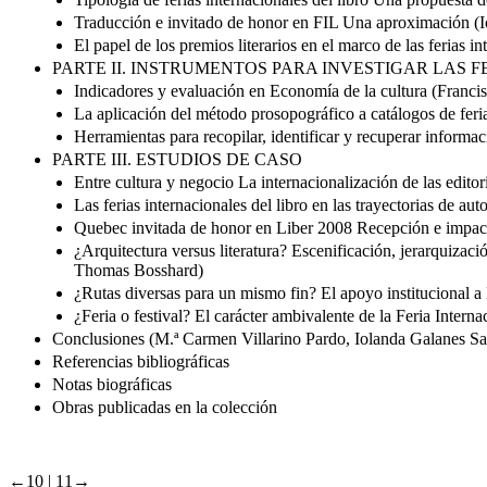
Traducción e invitado de honor en FIL Una aproximación (I
El papel de los premios literarios en el marco de las ferias 
PARTE II. INSTRUMENTOS PARA INVESTIGAR LAS 
Indicadores y evaluación en Economía de la cultura (Franci
La aplicación del método prosopográfico a catálogos de feri
Herramientas para recopilar, identificar y recuperar informa
PARTE III. ESTUDIOS DE CASO
Entre cultura y negocio La internacionalización de las edit
Las ferias internacionales del libro en las trayectorias de aut
Quebec invitada de honor en Liber 2008 Recepción e impac
¿Arquitectura versus literatura? Escenificación, jerarquizaci
Thomas Bosshard)
¿Rutas diversas para un mismo fin? El apoyo institucional a l
¿Feria o festival? El carácter ambivalente de la Feria Intern
Conclusiones (M.ª Carmen Villarino Pardo, Iolanda Galanes S
Referencias bibliográficas
Notas biográficas
Obras publicadas en la colección
←10 | 11→