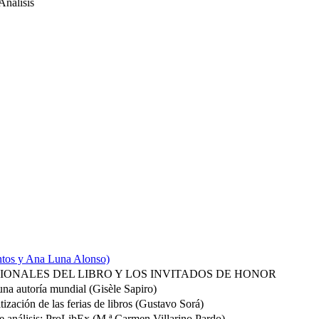
Análisis
antos y Ana Luna Alonso)
CIONALES DEL LIBRO Y LOS INVITADOS DE HONOR
 una autoría mundial (Gisèle Sapiro)
ización de las ferias de libros (Gustavo Sorá)
de análisis: ProLibEx (M.ª Carmen Villarino Pardo)