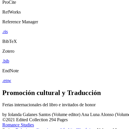
ProCite
RefWorks
Reference Manager
.ris
BibTeX
Zotero
.bib
EndNote
.enw
Promoción cultural y Traducción
Ferias internacionales del libro e invitados de honor
by
Iolanda Galanes Santos (Volume editor)
Ana Luna Alonso (Volume
©2021
Edited Collection
294 Pages
Romance Studies