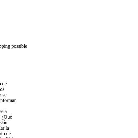
pping possible
o de
ios
o se
conforman
se a
d? ¿Qué
stán
ar la
nto de