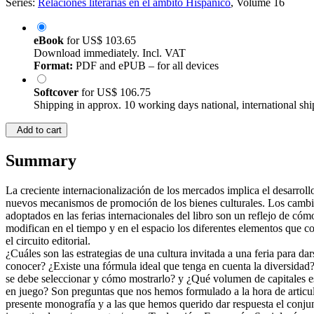
Series:
Relaciones literarias en el ámbito Hispánico
, Volume 16
eBook
for
US$ 103.65
Download immediately. Incl. VAT
Format:
PDF and ePUB – for all devices
Softcover
for
US$ 106.75
Shipping in approx. 10 working days national, international shi
Add to cart
Summary
La creciente internacionalización de los mercados implica el desarroll
nuevos mecanismos de promoción de los bienes culturales. Los camb
adoptados en las ferias internacionales del libro son un reflejo de cóm
modifican en el tiempo y en el espacio los diferentes elementos que 
el circuito editorial.
¿Cuáles son las estrategias de una cultura invitada a una feria para dar
conocer? ¿Existe una fórmula ideal que tenga en cuenta la diversida
se debe seleccionar y cómo mostrarlo? y ¿Qué volumen de capitales e
en juego? Son preguntas que nos hemos formulado a la hora de articul
presente monografía y a las que hemos querido dar respuesta el conju