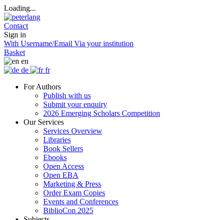
Loading...
Contact
Sign in
With Username/Email
Via your institution
Basket
en
de
fr
For Authors
Publish with us
Submit your enquiry
2026 Emerging Scholars Competition
Our Services
Services Overview
Libraries
Book Sellers
Ebooks
Open Access
Open EBA
Marketing & Press
Order Exam Copies
Events and Conferences
BiblioCon 2025
Subjects