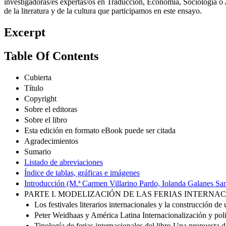
investigadoras/es expertas/os en Traducción, Economía, Sociología o 
de la literatura y de la cultura que participamos en este ensayo.
Excerpt
Table Of Contents
Cubierta
Título
Copyright
Sobre el editoras
Sobre el libro
Esta edición en formato eBook puede ser citada
Agradecimientos
Sumario
Listado de abreviaciones
Índice de tablas, gráficas e imágenes
Introducción (M.ª Carmen Villarino Pardo, Iolanda Galanes S
PARTE I. MODELIZACIÓN DE LAS FERIAS INTERNA
Los festivales literarios internacionales y la construcción de
Peter Weidhaas y América Latina Internacionalización y polit
Tipología de ferias internacionales del libro Una propuesta 