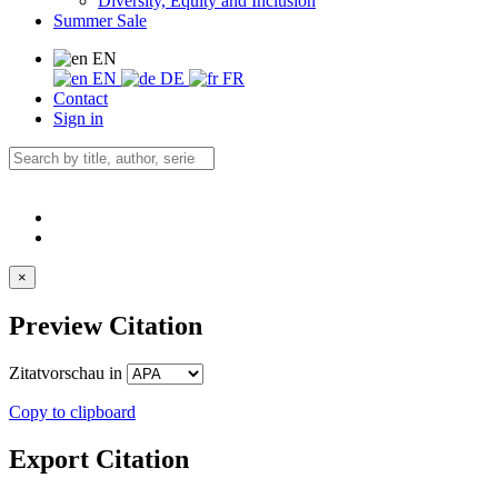
Diversity, Equity and Inclusion
Summer Sale
EN
EN
DE
FR
Contact
Sign in
×
Preview Citation
Zitatvorschau in
Copy to clipboard
Export Citation