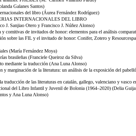
olanda Galanes Santos)
internacionales del libro (Áurea Fernández Rodríguez)
FERIAS INTERNACIONALES DEL LIBRO
sco J. Sanjiao Otero y Francisco J. Núñez Alonso)
a y comitivas de invitados de honor: elementos para el análisis compara
ción sobre las FIL y el invitado de honor: Conifer, Zotero y Resourcespa
oriales (María Fernández Moya)
orías brasileñas (Franciele Queiroz da Silva)
to mediante la traducción (Ana Luna Alonso)
ón y marginación de la literatura: un análisis de la exposición del pabe
a traducción de las literaturas en catalán, gallego, valenciano y vasco e
acional del Libro Infantil y Juvenil de Bolonia (1964–2020) (Delia Guija
antos y Ana Luna Alonso)