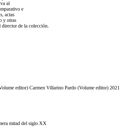
iva al
omparativo e
s, actas
o y otras
 director de la colección.
olume editor)
Carmen Villarino Pardo (Volume editor)
2021
imera mitad del siglo XX