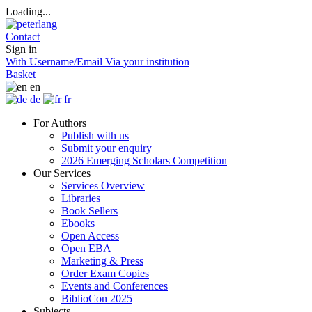
Loading...
Contact
Sign in
With Username/Email
Via your institution
Basket
en
de
fr
For Authors
Publish with us
Submit your enquiry
2026 Emerging Scholars Competition
Our Services
Services Overview
Libraries
Book Sellers
Ebooks
Open Access
Open EBA
Marketing & Press
Order Exam Copies
Events and Conferences
BiblioCon 2025
Subjects