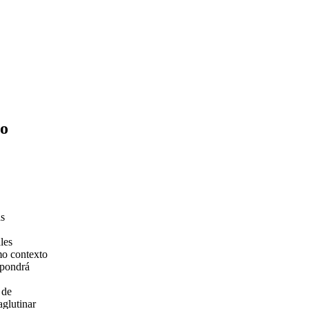
co
as
les
mo contexto
 pondrá
 de
aglutinar