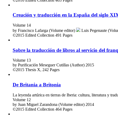
©2016
Edited Collection
463 Pages
Creación y traducción en la España del siglo XI
Volume 14
by
Francisco Lafarga (Volume editor)
Luis Pegenaute (Volu
©2015
Edited Collection
491 Pages
Sobre la traducción de libros al servicio del franq
Volume 13
by
Purificación Meseguer Cutillas (Author)
2015
©2015
Thesis
X, 242 Pages
De Britania a Britonia
La leyenda artúrica en tierras de Iberia: cultura, literatura y tra
Volume 12
by
Juan Miguel Zarandona (Volume editor)
2014
©2015
Edited Collection
464 Pages