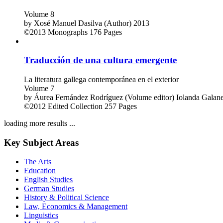
Volume 8
by
Xosé Manuel Dasilva (Author)
2013
©2013
Monographs
176 Pages
Traducción de una cultura emergente
La literatura gallega contemporánea en el exterior
Volume 7
by
Áurea Fernández Rodríguez (Volume editor)
Iolanda Galane
©2012
Edited Collection
257 Pages
loading more results ...
Key Subject Areas
The Arts
Education
English Studies
German Studies
History & Political Science
Law, Economics & Management
Linguistics