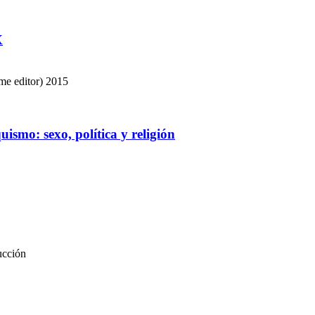
X
me editor)
2015
uismo: sexo, política y religión
ducción