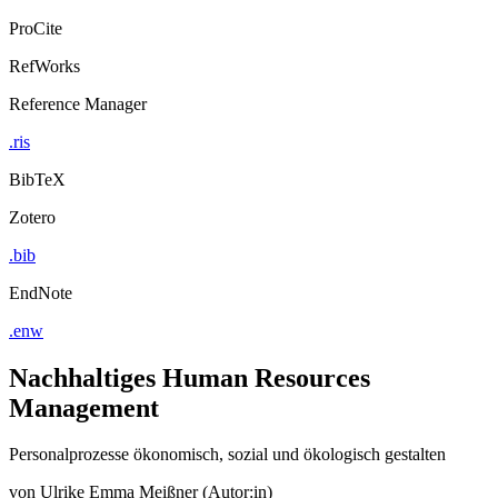
ProCite
RefWorks
Reference Manager
.ris
BibTeX
Zotero
.bib
EndNote
.enw
Nachhaltiges Human Resources
Management
Personalprozesse ökonomisch, sozial und ökologisch gestalten
von
Ulrike Emma Meißner (Autor:in)