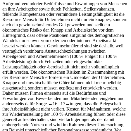
Aufgrund veränderter Bedürfnisse und Erwartungen von Menschen
an ihre Arbeitgeber sowie durch Fehlzeiten, Stellenvakanzen,
fehlende Kompetenzen oder verminderte Leistungsfähigkeit ist die
Ressource Mensch für Unternehmen nicht nur ein knappes, sondern
auch ein gewinnschmälerndes Gut geworden und stellt ein
ökonomisches Risiko dar. Knapp sind Arbeitskräfte vor dem
Hintergrund, dass offene Positionen aufgrund des demografischen
Wandels nur schwer vom externen oder internen Arbeitsmarkt
besetzt werden können. Gewinnschmälernd sind sie deshalb, weil
vertraglich vereinbarte Austauschbeziehungen zwischen
Arbeitgebern und Arbeitnehmenden (100 % Entgelt für 100 %
Arbeitsleistung) durch Fehlzeiten oder eingeschränkte
Leistungsfähigkeit oder -bereitschaft nicht mehr vollumfänglich
erfüllt werden. Die ökonomischen Risiken im Zusammenhang mit
der Ressource Mensch erfordern ein Umdenken der Unternehmen.
Knappe und unwirtschaftliche Güter können nicht mehr beliebig
ausgetauscht, sondern müssen gepflegt und entwickelt werden.
Daher müssen Firmen einerseits auf die Bedürfnisse und
Erwartungen von Bewerbenden und Mitarbeitenden eingehen und
andererseits dafür Sorge
←16 |
17→tragen, dass die Belegschaft
ihre Arbeitsfähigkeit nicht verliert. Kosten für Maßnahmen, welche
zur Wiederherstellung der 100-%-Arbeitsleistung führen oder diese
generell aufrechterhalten, sind vielfach geringer als der damit
einhergehende Nutzen und wird im Rahmen dieser Untersuchung
am Beispiel unterschiedlicher Personalprozesse verdeutlicht. Vor