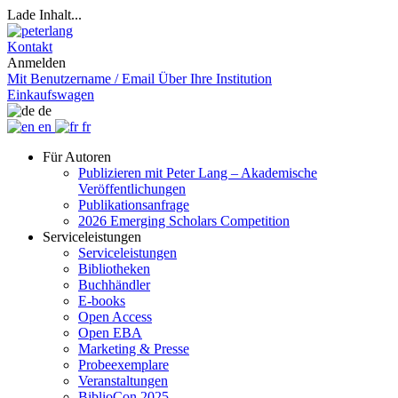
Lade Inhalt...
Kontakt
Anmelden
Mit Benutzername / Email
Über Ihre Institution
Einkaufswagen
de
en
fr
Für Autoren
Publizieren mit Peter Lang – Akademische
Veröffentlichungen
Publikationsanfrage
2026 Emerging Scholars Competition
Serviceleistungen
Serviceleistungen
Bibliotheken
Buchhändler
E-books
Open Access
Open EBA
Marketing & Presse
Probeexemplare
Veranstaltungen
BiblioCon 2025