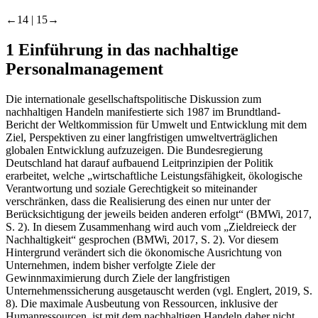
←14 |
15→
1
Einführung in das nachhaltige
Personalmanagement
Die internationale gesellschaftspolitische Diskussion zum
nachhaltigen Handeln manifestierte sich 1987 im Brundtland-
Bericht der Weltkommission für Umwelt und Entwicklung mit dem
Ziel, Perspektiven zu einer langfristigen umweltverträglichen
globalen Entwicklung aufzuzeigen. Die Bundesregierung
Deutschland hat darauf aufbauend Leitprinzipien der Politik
erarbeitet, welche
„wirtschaftliche Leistungsfähigkeit, ökologische
Verantwortung und soziale Gerechtigkeit so miteinander
verschränken, dass die Realisierung des einen nur unter der
Berücksichtigung der jeweils beiden anderen erfolgt“
(BMWi, 2017,
S. 2). In diesem Zusammenhang wird auch vom
„Zieldreieck der
Nachhaltigkeit“
gesprochen (BMWi, 2017, S. 2). Vor diesem
Hintergrund verändert sich die ökonomische Ausrichtung von
Unternehmen, indem bisher verfolgte Ziele der
Gewinnmaximierung durch Ziele der langfristigen
Unternehmenssicherung ausgetauscht werden (vgl. Englert, 2019, S.
8). Die maximale Ausbeutung von Ressourcen, inklusive der
Humanressourcen, ist mit dem nachhaltigen Handeln daher nicht