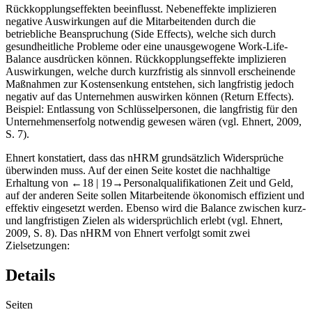
Rückkopplungseffekten beeinflusst. Nebeneffekte implizieren
negative Auswirkungen auf die Mitarbeitenden durch die
betriebliche Beanspruchung (
Side Effects
), welche sich durch
gesundheitliche Probleme oder eine unausgewogene Work-Life-
Balance ausdrücken können. Rückkopplungseffekte implizieren
Auswirkungen, welche durch kurzfristig als sinnvoll erscheinende
Maßnahmen zur Kostensenkung entstehen, sich langfristig jedoch
negativ auf das Unternehmen auswirken können (
Return Effects
).
Beispiel: Entlassung von Schlüsselpersonen, die langfristig für den
Unternehmenserfolg notwendig gewesen wären (vgl. Ehnert, 2009,
S. 7).
Ehnert konstatiert, dass das nHRM grundsätzlich Widersprüche
überwinden muss. Auf der einen Seite kostet die nachhaltige
Erhaltung von
←18 |
19→Personalqualifikationen Zeit und Geld,
auf der anderen Seite sollen Mitarbeitende ökonomisch effizient und
effektiv eingesetzt werden. Ebenso wird die Balance zwischen kurz-
und langfristigen Zielen als widersprüchlich erlebt (vgl. Ehnert,
2009, S. 8). Das nHRM von Ehnert verfolgt somit zwei
Zielsetzungen:
Details
Seiten