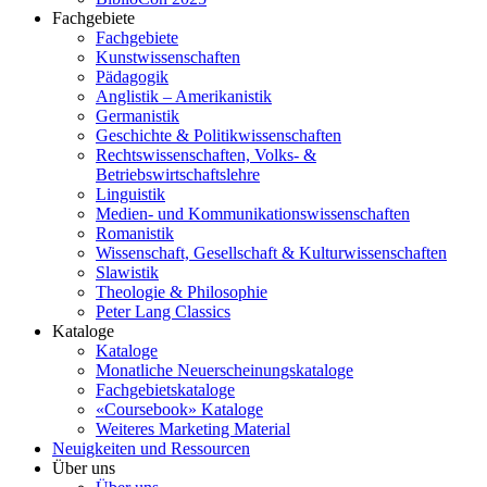
Fachgebiete
Fachgebiete
Kunstwissenschaften
Pädagogik
Anglistik – Amerikanistik
Germanistik
Geschichte & Politikwissenschaften
Rechtswissenschaften, Volks- &
Betriebswirtschaftslehre
Linguistik
Medien- und Kommunikationswissenschaften
Romanistik
Wissenschaft, Gesellschaft & Kulturwissenschaften
Slawistik
Theologie & Philosophie
Peter Lang Classics
Kataloge
Kataloge
Monatliche Neuerscheinungskataloge
Fachgebietskataloge
«Coursebook» Kataloge
Weiteres Marketing Material
Neuigkeiten und Ressourcen
Über uns