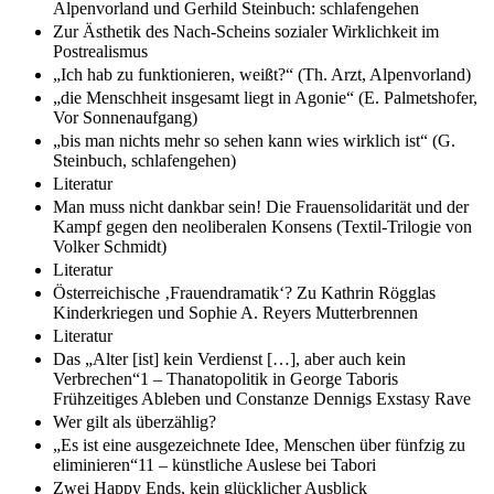
Alpenvorland und Gerhild Steinbuch: schlafengehen
Zur Ästhetik des Nach-Scheins sozialer Wirklichkeit im
Postrealismus
„Ich hab zu funktionieren, weißt?“ (Th. Arzt, Alpenvorland)
„die Menschheit insgesamt liegt in Agonie“ (E. Palmetshofer,
Vor Sonnenaufgang)
„bis man nichts mehr so sehen kann wies wirklich ist“ (G.
Steinbuch, schlafengehen)
Literatur
Man muss nicht dankbar sein! Die Frauensolidarität und der
Kampf gegen den neoliberalen Konsens (Textil-Trilogie von
Volker Schmidt)
Literatur
Österreichische ‚Frauendramatik‘? Zu Kathrin Rögglas
Kinderkriegen und Sophie A. Reyers Mutterbrennen
Literatur
Das „Alter [ist] kein Verdienst […], aber auch kein
Verbrechen“1 – Thanatopolitik in George Taboris
Frühzeitiges Ableben und Constanze Dennigs Exstasy Rave
Wer gilt als überzählig?
„Es ist eine ausgezeichnete Idee, Menschen über fünfzig zu
eliminieren“11 – künstliche Auslese bei Tabori
Zwei Happy Ends, kein glücklicher Ausblick