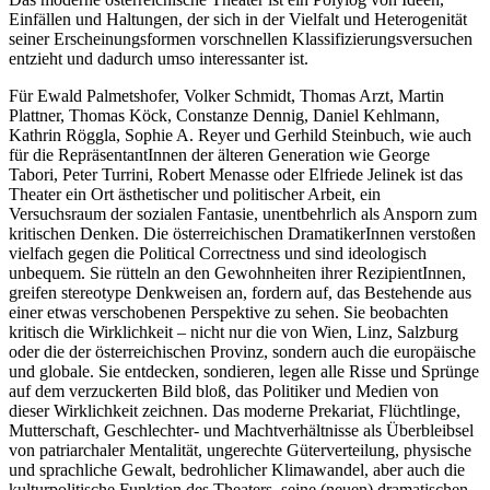
Einfällen und Haltungen, der sich in der Vielfalt und Heterogenität
seiner Erscheinungsformen vorschnellen Klassifizierungsversuchen
entzieht und dadurch umso interessanter ist.
Für Ewald Palmetshofer, Volker Schmidt, Thomas Arzt, Martin
Plattner, Thomas Köck, Constanze Dennig, Daniel Kehlmann,
Kathrin Röggla, Sophie A. Reyer und Gerhild Steinbuch, wie auch
für die RepräsentantInnen der älteren Generation wie George
Tabori, Peter Turrini, Robert Menasse oder Elfriede Jelinek ist das
Theater ein Ort ästhetischer und politischer Arbeit, ein
Versuchsraum der sozialen Fantasie, unentbehrlich als Ansporn zum
kritischen Denken. Die österreichischen DramatikerInnen verstoßen
vielfach gegen die Political Correctness und sind ideologisch
unbequem. Sie rütteln an den Gewohnheiten ihrer RezipientInnen,
greifen stereotype Denkweisen an, fordern auf, das Bestehende aus
einer etwas verschobenen Perspektive zu sehen. Sie beobachten
kritisch die Wirklichkeit – nicht nur die von Wien, Linz, Salzburg
oder die der österreichischen Provinz, sondern auch die europäische
und globale. Sie entdecken, sondieren, legen alle Risse und Sprünge
auf dem verzuckerten Bild bloß, das Politiker und Medien von
dieser Wirklichkeit zeichnen. Das moderne Prekariat, Flüchtlinge,
Mutterschaft, Geschlechter- und Machtverhältnisse als Überbleibsel
von patriarchaler Mentalität, ungerechte Güterverteilung, physische
und sprachliche Gewalt, bedrohlicher Klimawandel, aber auch die
kulturpolitische Funktion des Theaters, seine (neuen) dramatischen