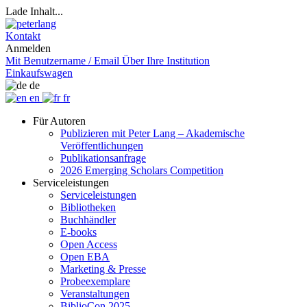
Lade Inhalt...
Kontakt
Anmelden
Mit Benutzername / Email
Über Ihre Institution
Einkaufswagen
de
en
fr
Für Autoren
Publizieren mit Peter Lang – Akademische
Veröffentlichungen
Publikationsanfrage
2026 Emerging Scholars Competition
Serviceleistungen
Serviceleistungen
Bibliotheken
Buchhändler
E-books
Open Access
Open EBA
Marketing & Presse
Probeexemplare
Veranstaltungen
BiblioCon 2025