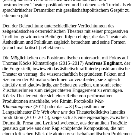
postmodernen Theater positionieren und in denen sich Turrini als ein
sprachkritischer Dramatiker mit gesellschaftspolitischem Gespür zu
erkennen gibt.
Den der Beleuchtung unterschiedlicher Verflechtungen des
zeitgenössischen österreichischen Theaters mit seiner progressiven
Tradition gewidmeten Beiträgen folgen einige, die das Theater als
Ästhetikum und Politikum zugleich betrachten und seine Formen
(manchmal kritisch) reflektieren.
Die Möglichkeiten des Postdramatischen untersucht mit Fokus auf
Thomas Köcks Klimatrilogie (2015–2017)
Andreas Englhart
, der
die Frage stellt, inwieweit das ästhetisch raffinierte postdramatische
Theater es vermag, die wissenschaftlich begründeten Fakten und
Szenarien der KlimaforscherInnen zu verarbeiten, sie zugleich
attraktiv und glaubwürdig zur Schau zu stellen, um somit seine
ZuschauerInnen zum zielgerichteten Engagement zu ermutigen.
Köcks Theatertext, der sich einer Reihe von performativen
Produktionen anschließe, wie Rimini Protokolls
Welt-
Klimakonferenz
(2015) oder das
←8 | 9→
posthumane
Langzeittheater
Die Welt ohne uns
des Theaterkollektivs lunatiks
produktion (2010–2015), zeige sich als eine eigenartige, zwischen
Dramatik, Prosa und Lyrik schwebende, aus der antiken Tragödie
genauso gut wie aus dem Rap schöpfende Komposition, die mit
einem kritischen Blick die akuten gesellschafspolitischen Problemen