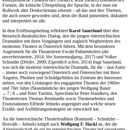
Formen, die kritische Überprüfung der Sprache, in der man ein
Bollwerk alter Denkschemata erkennt – all das sind ihre Themen,
die auch unsere geworden sind, denn der Band präsentiert, diskutiert
und interpretiert sie alle.
In dem Eröffnungsbeitrag reflektiert
Karol Sauerland
über den
literarisch-theatralischen Dialog, den die jungen österreichischen
Dramatiker mit ihren Vorgängern und zugleich Wegbereitern des
modernen Theaters in Österreich führen. Mit dem besonderen
Augenmerk für die Theatertexte Ewald Palmetshofers (
die
unverheiratetete
, 2014;
Vor Sonnenaufgang
, 2017) und Volker
Schmidts (
Dörfer
, 2009;
Eigentlich schön
, 2014) fragt Sauerland,
was sich die moderne österreichische Dramatik, für die – laut Autor
– immer noch vorwiegend Österreich und Österreicher mit ihren
Ängsten, Phobien und Schuldgefühlen im Zentrum des Interesses
stehen, von den Leistungen des engagierten Theaters der 1960er
und 70er Jahre (Skandalstücke des jungen Wolfgang Bauer
←7 | 8→
und Peter Turrinis, Sprechstücke Peter Handkes), den
Theatertexten Thomas Bernhardts sowie Theaterarbeiten und
Enunziationen Elfriede Jelineks angeeignet und welche neuen
Erzähl- und Aufführungsstrategien sie entwickelt hat.
An die österreichische Theatertradition (Raimund – Schnitzler –
Horváth – Jelinek) knüpft auch
Wolfgang F. Hackl
an, der die
Alpenlandschaft als ein im österreichischen Theater tief verankertes