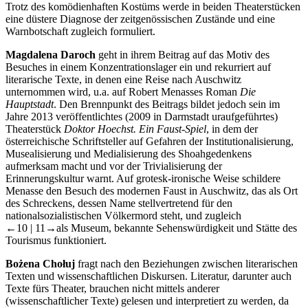
Trotz des komödienhaften Kostüms werde in beiden Theaterstücken
eine düstere Diagnose der zeitgenössischen Zustände und eine
Warnbotschaft zugleich formuliert.
Magdalena Daroch
geht in ihrem Beitrag auf das Motiv des
Besuches in einem Konzentrationslager ein und rekurriert auf
literarische Texte, in denen eine Reise nach Auschwitz
unternommen wird, u.a. auf Robert Menasses Roman
Die
Hauptstadt
. Den Brennpunkt des Beitrags bildet jedoch sein im
Jahre 2013 veröffentlichtes (2009 in Darmstadt uraufgeführtes)
Theaterstück
Doktor Hoechst. Ein Faust-Spiel
, in dem der
österreichische Schriftsteller auf Gefahren der Institutionalisierung,
Musealisierung und Medialisierung des Shoahgedenkens
aufmerksam macht und vor der Trivialisierung der
Erinnerungskultur warnt. Auf grotesk-ironische Weise schildere
Menasse den Besuch des modernen Faust in Auschwitz, das als Ort
des Schreckens, dessen Name stellvertretend für den
nationalsozialistischen Völkermord steht, und zugleich
←10 | 11→
als Museum, bekannte Sehenswürdigkeit und Stätte des
Tourismus funktioniert.
Bożena Chołuj
fragt nach den Beziehungen zwischen literarischen
Texten und wissenschaftlichen Diskursen. Literatur, darunter auch
Texte fürs Theater, brauchen nicht mittels anderer
(wissenschaftlicher Texte) gelesen und interpretiert zu werden, da