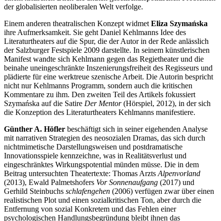
der globalisierten neoliberalen Welt verfolge.
Einem anderen theatralischen Konzept widmet
Eliza Szymańska
ihre Aufmerksamkeit. Sie geht Daniel Kehlmanns Idee des
Literaturtheaters auf die Spur, die der Autor in der Rede anlässlich
der Salzburger Festspiele 2009 darstellte. In seinem künstlerischen
Manifest wandte sich Kehlmann gegen das Regietheater und die
beinahe uneingeschränkte Inszenierungsfreiheit des Regisseurs und
plädierte für eine werktreue szenische Arbeit. Die Autorin bespricht
nicht nur Kehlmanns Programm, sondern auch die kritischen
Kommentare zu ihm. Den zweiten Teil des Artikels fokussiert
Szymańska auf die Satire
Der Mentor
(Hörspiel, 2012), in der sich
die Konzeption des Literaturtheaters Kehlmanns manifestiere.
Günther A. Höfler
beschäftigt sich in seiner eigehenden Analyse
mit narrativen Strategien des neosozialen Dramas, das sich durch
nichtmimetische Darstellungsweisen und postdramatische
Innovationsspiele kennzeichne, was in Realitätsverlust und
eingeschränktes Wirkungspotential münden müsse. Die in dem
Beitrag untersuchten Theatertexte: Thomas Arzts
Alpenvorland
(2013), Ewald Palmetshofers
Vor Sonnenaufgang
(2017) und
Gerhild Steinbuchs
schlafengehen
(2006) verfügen zwar über einen
realistischen Plot und einen sozialkritischen Ton, aber durch die
Entfernung von sozial Konkretem und das Fehlen einer
psychologischen Handlungsbegründung bleibt ihnen das