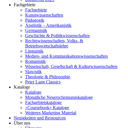
Fachgebiete
Fachgebiete
Kunstwissenschaften
Pädagogik
Anglistik – Amerikanistik
Germanistik
Geschichte & Politikwissenschaften
Rechtswissenschaften, Volks- &
Betriebswirtschaftslehre
Linguistik
Medien- und Kommunikationswissenschaften
Romanistik
Wissenschaft, Gesellschaft & Kulturwissenschaften
Slawistik
Theologie & Philosophie
Peter Lang Classics
Kataloge
Kataloge
Monatliche Neuerscheinungskataloge
Fachgebietskataloge
«Coursebook» Kataloge
Weiteres Marketing Material
Neuigkeiten und Ressourcen
Über uns