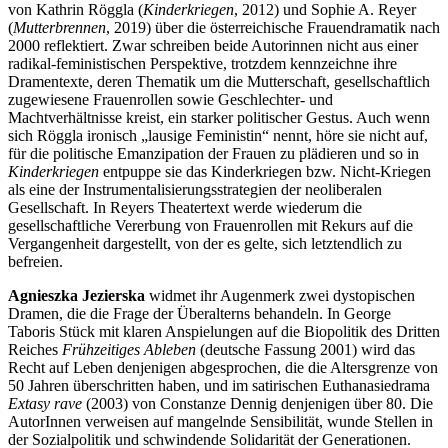
von Kathrin Röggla (
Kinderkriegen
, 2012) und Sophie A. Reyer
(
Mutterbrennen
, 2019) über die österreichische Frauendramatik nach
2000 reflektiert. Zwar schreiben beide Autorinnen nicht aus einer
radikal-feministischen Perspektive, trotzdem kennzeichne ihre
Dramentexte, deren Thematik um die Mutterschaft, gesellschaftlich
zugewiesene Frauenrollen sowie Geschlechter- und
Machtverhältnisse kreist, ein starker politischer Gestus. Auch wenn
sich Röggla ironisch „lausige Feministin“ nennt, höre sie nicht auf,
für die politische Emanzipation der Frauen zu plädieren und so in
Kinderkriegen
entpuppe sie das Kinderkriegen bzw. Nicht-Kriegen
als eine der Instrumentalisierungsstrategien der neoliberalen
Gesellschaft. In Reyers Theatertext werde wiederum die
gesellschaftliche Vererbung von Frauenrollen mit Rekurs auf die
Vergangenheit dargestellt, von der es gelte, sich letztendlich zu
befreien.
Agnieszka Jezierska
widmet ihr Augenmerk zwei dystopischen
Dramen, die die Frage der Überalterns behandeln. In George
Taboris Stück mit klaren Anspielungen auf die Biopolitik des Dritten
Reiches
Frühzeitiges Ableben
(deutsche Fassung 2001) wird das
Recht auf Leben denjenigen abgesprochen, die die Altersgrenze von
50 Jahren überschritten haben, und im satirischen Euthanasiedrama
Extasy rave
(2003) von Constanze Dennig denjenigen über 80. Die
AutorInnen verweisen auf mangelnde Sensibilität, wunde Stellen in
der Sozialpolitik und schwindende Solidarität der Generationen.