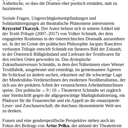
Ästhetische, so dass die Dramen eher poetisch ermüden, statt zu
faszinieren.
Soziale Fragen, Ungerechtigkeitsempfindungen und
Solidaritätsregungen als theatralische Phänomene interessieren
Krzysztof Tkaczyk
. Der Autor befasst sich in seinem Artikel mit
der
Textil-Trilogie
(2007–2017) von Volker Schmidt, der dem
engagierten Realismus in der österreichischen Dramatik anzuordnen
sei. In der im Geiste der politischen Philosophie Jacques Rancières
verfassten Trilogie entwirft Schmidt ein finsteres Bild der Zukunft,
in der Österreich Billiglohnland und Lieferant der Textilwaren für
den reichen Osten geworden ist. Das dystopische
Zukunftsuniversum Schmidts, in dem drei Näherinnen einer Wiener
Textilfabrik, ausgebeutet und erniedrigt, im gemeinsamen Agieren
ihr Schicksal zu ändern suchen, rekurriere auf die schwierige Lage
der Mindestlohn-VerdienerInnen des modernen Neoliberalismus, der
sich aus der prekären Arbeit der verunsicherten ArbeitnehmerInnen
speise. Der politische
←9 | 10→
Theatertext Schmidts sei zugleich
eine Streitschrift gegen die allgegenwärtige Marktglobalisierung, ein
Plädoyer für die Frauenrechte und ein Appell an die emanzipierte
Leser- und Zuschauerschaft, die durchaus ökonomisierte Welt neu
zu denken.
Frauen und eine genderspezifische Perspektive stehen auch im
Fokus des Beitrags von
Artur Pełka
, der anhand der Theatertexte