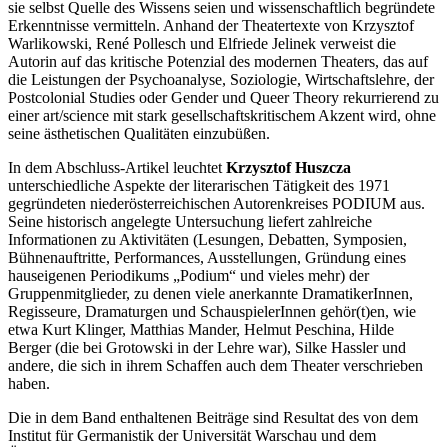
sie selbst Quelle des Wissens seien und wissenschaftlich begründete
Erkenntnisse vermitteln. Anhand der Theatertexte von Krzysztof
Warlikowski, René Pollesch und Elfriede Jelinek verweist die
Autorin auf das kritische Potenzial des modernen Theaters, das auf
die Leistungen der Psychoanalyse, Soziologie, Wirtschaftslehre, der
Postcolonial Studies oder Gender und Queer Theory rekurrierend zu
einer art/science mit stark gesellschaftskritischem Akzent wird, ohne
seine ästhetischen Qualitäten einzubüßen.
In dem Abschluss-Artikel leuchtet
Krzysztof Huszcza
unterschiedliche Aspekte der literarischen Tätigkeit des 1971
gegründeten niederösterreichischen Autorenkreises PODIUM aus.
Seine historisch angelegte Untersuchung liefert zahlreiche
Informationen zu Aktivitäten (Lesungen, Debatten, Symposien,
Bühnenauftritte, Performances, Ausstellungen, Gründung eines
hauseigenen Periodikums „Podium“ und vieles mehr) der
Gruppenmitglieder, zu denen viele anerkannte DramatikerInnen,
Regisseure, Dramaturgen und SchauspielerInnen gehör(t)en, wie
etwa Kurt Klinger, Matthias Mander, Helmut Peschina, Hilde
Berger (die bei Grotowski in der Lehre war), Silke Hassler und
andere, die sich in ihrem Schaffen auch dem Theater verschrieben
haben.
Die in dem Band enthaltenen Beiträge sind Resultat des von dem
Institut für Germanistik der Universität Warschau und dem