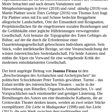
Motiv betrachtet und nach dessen Variationen und
Metaphorisierungen in
ferner
(2018) und
rand: ständig
(2019) von
Martin Plattner sowie
Totes Gebirge
(2016) von Thomas Arzt fragt.
Für Plattner seien mit Eis und Schnee bedeckte Berggebiete
allegorische Landschaften, Orte der Einsamkeit und Resignation,
Projektionsflächen für die eingefrorenen sozialen Beziehungen und
die Gefühlskälte einer jegliche Hilfeleistungen verweigernden
Gesellschaft. Arzt benutze die Topographie des Toten Gebirges als
Bühne, auf der die durch die Erfordernisse einer
Dauerleistungsgesellschaft gebrochenen Individuen agieren. Sein
Stück, voller intellektueller Bezüge, sei eine Veranschaulichung der
wüsten österreichischen Seelenlandschaft. Für beide Autoren sind
mithin die Alpen ein Vorwand für eine weitgehende Kritik der
modernen entsolidarisierten Gesellschaft.
Der breit angelegte Beitrag von
Joanna Firaza
ist den
„Beschwörungen des Archaischen und Archetypischen“ im
politischen Schocktheater Peter Turrinis gewidmet. Turrini – das
Enfant terrible des österreichischen Theaters – suche in der
Hinwendung zum Rituellen, Organisch-Animalischen, Ur- und
Vorsprachlichen nach emotioneller und geistiger Läuterung. Die
Bemühungen des Autors um eine theatralische Katharsis, die an
Grotowskis Theater denken lassen, werden an zwei seiner Stücke
exemplifiziert:
Die Liebe in Madagaskar
(1998) und
Aus Liebe
(2013), die sein Werk zwischen dem traditionellen und