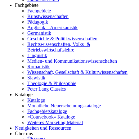
Fachgebiete
Fachgebiete
Kunstwissenschaften
Pädagogik
Anglistik – Amerikanistik
Germanistik
Geschichte & Politikwissenschaften
Rechtswissenschaften, Volks- &
Betriebswirtschaftslehre
Linguistik
Medien- und Kommunikationswissenschaften
Romanistik
Wissenschaft, Gesellschaft & Kulturwissenschaften
Slawistik
Theologie & Philosophie
Peter Lang Classics
Kataloge
Kataloge
Monatliche Neuerscheinungskataloge
Fachgebietskataloge
«Coursebook» Kataloge
Weiteres Marketing Material
Neuigkeiten und Ressourcen
Über uns