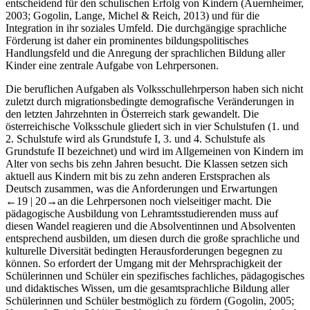
entscheidend für den schulischen Erfolg von Kindern (Auernheimer,
2003; Gogolin, Lange, Michel & Reich, 2013) und für die
Integration in ihr soziales Umfeld. Die durchgängige sprachliche
Förderung ist daher ein prominentes bildungspolitisches
Handlungsfeld und die Anregung der sprachlichen Bildung aller
Kinder eine zentrale Aufgabe von Lehrpersonen.
Die beruflichen Aufgaben als Volksschullehrperson haben sich nicht
zuletzt durch migrationsbedingte demografische Veränderungen in
den letzten Jahrzehnten in Österreich stark gewandelt. Die
österreichische Volksschule gliedert sich in vier Schulstufen (1. und
2. Schulstufe wird als Grundstufe I, 3. und 4. Schulstufe als
Grundstufe II bezeichnet) und wird im Allgemeinen von Kindern im
Alter von sechs bis zehn Jahren besucht. Die Klassen setzen sich
aktuell aus Kindern mit bis zu zehn anderen Erstsprachen als
Deutsch zusammen, was die Anforderungen und Erwartungen
←19 | 20→
an die Lehrpersonen noch vielseitiger macht. Die
pädagogische Ausbildung von Lehramtsstudierenden muss auf
diesen Wandel reagieren und die Absolventinnen und Absolventen
entsprechend ausbilden, um diesen durch die große sprachliche und
kulturelle Diversität bedingten Herausforderungen begegnen zu
können. So erfordert der Umgang mit der Mehrsprachigkeit der
Schülerinnen und Schüler ein spezifisches fachliches, pädagogisches
und didaktisches Wissen, um die gesamtsprachliche Bildung aller
Schülerinnen und Schüler bestmöglich zu fördern (Gogolin, 2005;