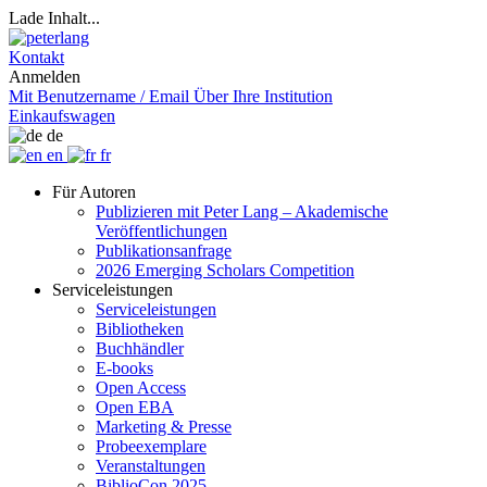
Lade Inhalt...
Kontakt
Anmelden
Mit Benutzername / Email
Über Ihre Institution
Einkaufswagen
de
en
fr
Für Autoren
Publizieren mit Peter Lang – Akademische
Veröffentlichungen
Publikationsanfrage
2026 Emerging Scholars Competition
Serviceleistungen
Serviceleistungen
Bibliotheken
Buchhändler
E-books
Open Access
Open EBA
Marketing & Presse
Probeexemplare
Veranstaltungen
BiblioCon 2025