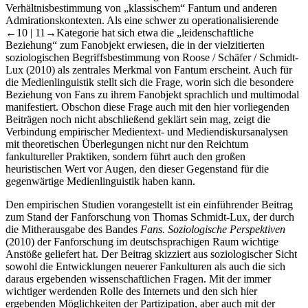
Verhältnisbestimmung von „klassischem“ Fantum und anderen
Admirationskontexten. Als eine schwer zu operationalisierende
←10 | 11→
Kategorie hat sich etwa die „leidenschaftliche
Beziehung“ zum Fanobjekt erwiesen, die in der vielzitierten
soziologischen Begriffsbestimmung von Roose / Schäfer / Schmidt-
Lux (2010) als zentrales Merkmal von Fantum erscheint. Auch für
die Medienlinguistik stellt sich die Frage, worin sich die besondere
Beziehung von Fans zu ihrem Fanobjekt sprachlich und multimodal
manifestiert. Obschon diese Frage auch mit den hier vorliegenden
Beiträgen noch nicht abschließend geklärt sein mag, zeigt die
Verbindung empirischer Medientext- und Mediendiskursanalysen
mit theoretischen Überlegungen nicht nur den Reichtum
fankultureller Praktiken, sondern führt auch den großen
heuristischen Wert vor Augen, den dieser Gegenstand für die
gegenwärtige Medienlinguistik haben kann.
Den empirischen Studien vorangestellt ist ein einführender Beitrag
zum Stand der Fanforschung von Thomas Schmidt-Lux, der durch
die Mitherausgabe des Bandes
Fans. Soziologische Perspektiven
(2010) der Fanforschung im deutschsprachigen Raum wichtige
Anstöße geliefert hat. Der Beitrag skizziert aus soziologischer Sicht
sowohl die Entwicklungen neuerer Fankulturen als auch die sich
daraus ergebenden wissenschaftlichen Fragen. Mit der immer
wichtiger werdenden Rolle des Internets und den sich hier
ergebenden Möglichkeiten der Partizipation, aber auch mit der