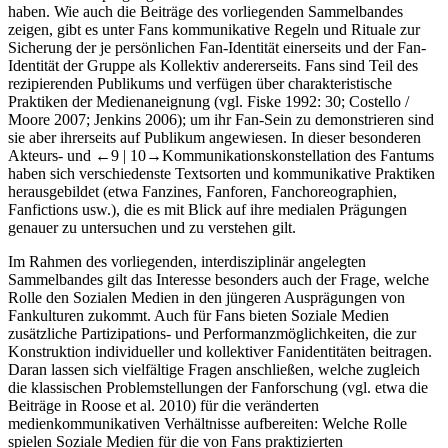
haben. Wie auch die Beiträge des vorliegenden Sammelbandes
zeigen, gibt es unter Fans kommunikative Regeln und Rituale zur
Sicherung der je persönlichen Fan-Identität einerseits und der Fan-
Identität der Gruppe als Kollektiv andererseits. Fans sind Teil des
rezipierenden Publikums und verfügen über charakteristische
Praktiken der Medienaneignung (vgl. Fiske 1992: 30; Costello /
Moore 2007; Jenkins 2006); um ihr Fan-Sein zu demonstrieren sind
sie aber ihrerseits auf Publikum angewiesen. In dieser besonderen
Akteurs- und
←9 | 10→
Kommunikationskonstellation des Fantums
haben sich verschiedenste Textsorten und kommunikative Praktiken
herausgebildet (etwa Fanzines, Fanforen, Fanchoreographien,
Fanfictions usw.), die es mit Blick auf ihre medialen Prägungen
genauer zu untersuchen und zu verstehen gilt.
Im Rahmen des vorliegenden, interdisziplinär angelegten
Sammelbandes gilt das Interesse besonders auch der Frage, welche
Rolle den Sozialen Medien in den jüngeren Ausprägungen von
Fankulturen zukommt. Auch für Fans bieten Soziale Medien
zusätzliche Partizipations- und Performanzmöglichkeiten, die zur
Konstruktion individueller und kollektiver Fanidentitäten beitragen.
Daran lassen sich vielfältige Fragen anschließen, welche zugleich
die klassischen Problemstellungen der Fanforschung (vgl. etwa die
Beiträge in Roose et al. 2010) für die veränderten
medienkommunikativen Verhältnisse aufbereiten: Welche Rolle
spielen Soziale Medien für die von Fans praktizierten