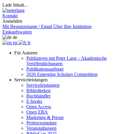
Lade Inhalt...
Kontakt
Anmelden
Mit Benutzername / Email
Über Ihre Institution
Einkaufswagen
de
en
fr
Für Autoren
Publizieren mit Peter Lang – Akademische
Veröffentlichungen
Publikationsanfrage
2026 Emerging Scholars Competition
Serviceleistungen
Serviceleistungen
Bibliotheken
Buchhändler
E-books
Open Access
Open EBA
Marketing & Presse
Probeexemplare
Veranstaltungen
BiblioCon 2025