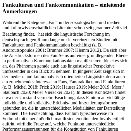
Fankulturen und Fankommunikation – einleitende
Anmerkungen
Während die Kategorie „Fan“ in der soziologischen und medien-
und kulturwissenschaftlichen Literatur schon seit geraumer Zeit viel
1
Beachtung findet,
hat sich die linguistische Forschung im
deutschsprachigen Raum lange nur in vereinzelten Studien mit
Fankulturen und Fankommunikation beschäftigt (z. B.
Androutsopoulos 2001; Brunner 2007; Klemm 2012). Da sich aber
die Ausdrucksformen des Fan-Seins auf einer grundlegenden Ebene
in performativen Kommunikationsakten manifestieren, bietet es sich
an, das Phänomen gerade auch aus linguistischer Perspektive
umfassender in den Blick zu nehmen. In jüngerer Zeit zeigt sich in
der medien- und kulturanalytisch orientierten Linguistik denn auch
ein zunehmendes Interesse an Fans, Fanpraktiken und Fankulturen
(z. B. Michel 2018; Frick 2019; Hauser 2019; Meier 2019; Meer /
Staubach 2020; Meier-Vieracker 2021). In diesen Kontexten findet
etwa der Umstand vermehrt Beachtung, dass Fantum an vielfältige
individuelle und kollektive Erlebnis- und Inszenierungsformen
gebunden ist, die in unterschiedlichen Medialitäten zur Darstellung
kommen. Die Beobachtung, dass Fantum typischerweise im
Verbund mit einer äußerlich manifesten emotionalen Involviertheit
auftritt, wirft die Frage auf, welche Funktion unterschiedliche
Performanzausprägungen für die Konstitution von Fankulturen