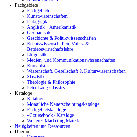
Fachgebiete
Fachgebiete
Kunstwissenschaften
Pädagogik
Anglistik – Amerikanistik
Germanistik
Geschichte & Politikwissenschaften
Rechtswissenschaften, Volks- &
Betriebswirtschaftslehre
Linguistik
Medien- und Kommunikationswissenschaften
Romanistik
Wissenschaft, Gesellschaft & Kulturwissenschaften
Slawistik
Theologie & Philosophie
Peter Lang Classics
Kataloge
Kataloge
Monatliche Neuerscheinungskataloge
Fachgebietskataloge
«Coursebook» Kataloge
Weiteres Marketing Material
Neuigkeiten und Ressourcen
Über uns