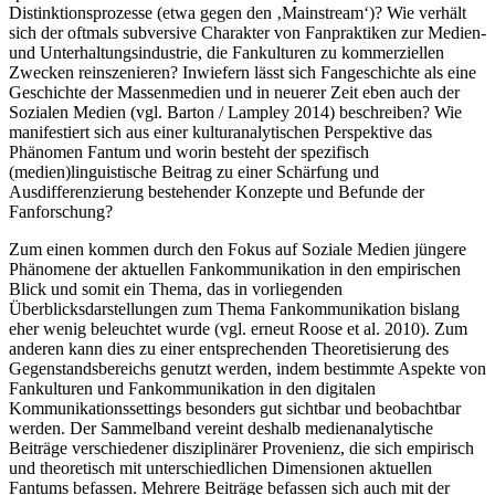
Distinktionsprozesse (etwa gegen den ‚Mainstream‘)? Wie verhält
sich der oftmals subversive Charakter von Fanpraktiken zur Medien-
und Unterhaltungsindustrie, die Fankulturen zu kommerziellen
Zwecken reinszenieren? Inwiefern lässt sich Fangeschichte als eine
Geschichte der Massenmedien und in neuerer Zeit eben auch der
Sozialen Medien (vgl. Barton / Lampley 2014) beschreiben? Wie
manifestiert sich aus einer kulturanalytischen Perspektive das
Phänomen Fantum und worin besteht der spezifisch
(medien)linguistische Beitrag zu einer Schärfung und
Ausdifferenzierung bestehender Konzepte und Befunde der
Fanforschung?
Zum einen kommen durch den Fokus auf Soziale Medien jüngere
Phänomene der aktuellen Fankommunikation in den empirischen
Blick und somit ein Thema, das in vorliegenden
Überblicksdarstellungen zum Thema Fankommunikation bislang
eher wenig beleuchtet wurde (vgl. erneut Roose et al. 2010). Zum
anderen kann dies zu einer entsprechenden Theoretisierung des
Gegenstandsbereichs genutzt werden, indem bestimmte Aspekte von
Fankulturen und Fankommunikation in den digitalen
Kommunikationssettings besonders gut sichtbar und beobachtbar
werden. Der Sammelband vereint deshalb medienanalytische
Beiträge verschiedener disziplinärer Provenienz, die sich empirisch
und theoretisch mit unterschiedlichen Dimensionen aktuellen
Fantums befassen. Mehrere Beiträge befassen sich auch mit der