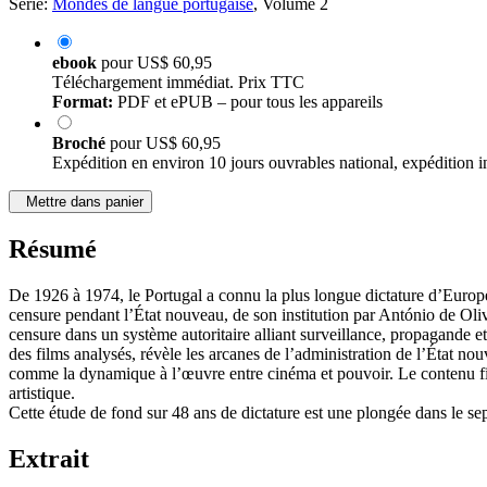
Série:
Mondes de langue portugaise
, Volume 2
ebook
pour
US$ 60,95
Téléchargement immédiat. Prix TTC
Format:
PDF et ePUB – pour tous les appareils
Broché
pour
US$ 60,95
Expédition en environ 10 jours ouvrables national, expédition i
Mettre dans panier
Résumé
De 1926 à 1974, le Portugal a connu la plus longue dictature d’Europe 
censure pendant l’État nouveau, de son institution par António de Oliv
censure dans un système autoritaire alliant surveillance, propagande e
des films analysés, révèle les arcanes de l’administration de l’État nou
comme la dynamique à l’œuvre entre cinéma et pouvoir. Le contenu film
artistique.
Cette étude de fond sur 48 ans de dictature est une plongée dans le sep
Extrait