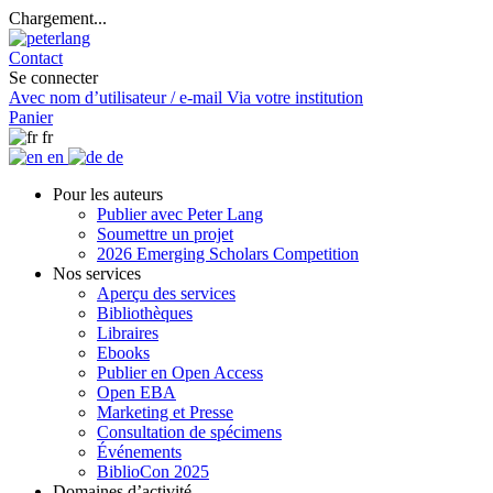
Chargement...
Contact
Se connecter
Avec nom d’utilisateur / e-mail
Via votre institution
Panier
fr
en
de
Pour les auteurs
Publier avec Peter Lang
Soumettre un projet
2026 Emerging Scholars Competition
Nos services
Aperçu des services
Bibliothèques
Libraires
Ebooks
Publier en Open Access
Open EBA
Marketing et Presse
Consultation de spécimens
Événements
BiblioCon 2025
Domaines d’activité