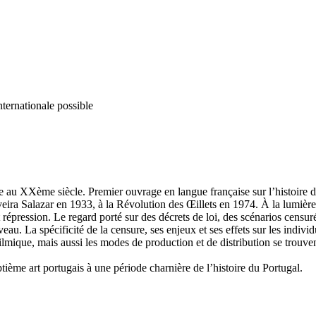
nternationale possible
au XXème siècle. Premier ouvrage en langue française sur l’histoire du c
eira Salazar en 1933, à la Révolution des Œillets en 1974. À la lumière
t répression. Le regard porté sur des décrets de loi, des scénarios cens
veau. La spécificité de la censure, ses enjeux et ses effets sur les indiv
ique, mais aussi les modes de production et de distribution se trouvent
tième art portugais à une période charnière de l’histoire du Portugal.