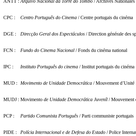
ANTT :
Arquivo Nacional da Torre do Tombo
/ Archives Nationales
CPC :
Centro Português do Cinema
/ Centre portugais du cinéma
DGE :
Direcção Geral dos Espectáculos
/ Direction générale des s
FCN :
Fundo do Cinema Nacional
/ Fonds du cinéma national
IPC :
Instituto Português do cinema
/ Institut portugais du cinéma
MUD :
Movimento de Unidade Democrática
/ Mouvement d’Unité
MUDJ :
Movimento
de Unidade Democrática Juveníl
/ Mouvement d
PCP :
Partido Comunista Português
/ Parti communiste portugais
PIDE :
Polícia Internacional e de Defesa do Estado
/ Police Interna