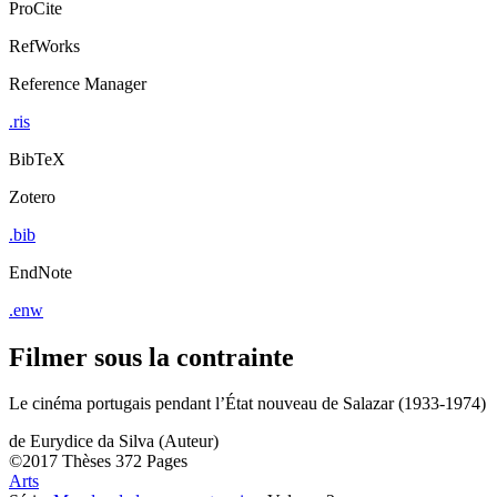
ProCite
RefWorks
Reference Manager
.ris
BibTeX
Zotero
.bib
EndNote
.enw
Filmer sous la contrainte
Le cinéma portugais pendant l’État nouveau de Salazar (1933-1974)
de
Eurydice da Silva (Auteur)
©2017
Thèses
372 Pages
Arts