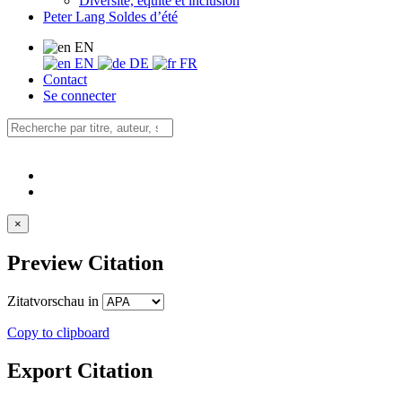
Diversité, équité et inclusion
Peter Lang Soldes d’été
EN
EN
DE
FR
Contact
Se connecter
×
Preview Citation
Zitatvorschau in
Copy to clipboard
Export Citation