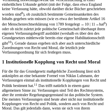
einheitlichen Urkunde gehört (mit der Folge, dass etwa England
keine Verfassung hätte, obwohl darüber dicke Bücher geschrieben
8
worden sind
), ob zusätzlich bestimmte Gemeinsamkeiten des
Inhalts gegeben sein müssen (wie es etwa der berühmte Artikel 16
9
der Menschenrechtserklärung von 1789 festgelegt
←10 | 11→
hat
)
oder ob nicht zuletzt jede politische Gemeinschaft überhaupt ihren
eigenen Verfassungsbegriff ausbildet (weshalb es über den des
Grundgesetzes mittlerweile bereits eine eigene Habilitationsschrift
10
gibt
). Gerade daraus ergeben sich aber auch unterschiedliche
Zuordnungen von Recht und Moral, die letztlich jede
Verfassungsordnung für sich festlegen muss.
1
Institutionelle Kopplung von Recht und Moral
Für die für das Grundgesetz maßgebliche Zuordnung lässt sich
anknüpfen an eine bekannte Formel von Niklas Luhmann, der
Verfassungen einmal als institutionelle Kopplungen von Recht und
11
Politik bestimmt hat.
Das trifft natürlich in einem ganz
allgemeinen Sinne zu: Verfassungen sind Teil des Rechtssystems,
aber ihr zentraler Regelungsgegenstand ist das politische System.
Die meisten Verfassungen sind heute aber nicht nur institutionelle
Kopplungen von Recht und Politik, sondern auch von Recht und
Moral. Das gilt jedenfalls dann, wenn sie sich von ihrem