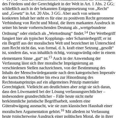
des Friedens und der Gerechtigkeit in der Welt in Art. 1 Abs. 2 GG;
schließlich auch in der bekannten Entgegensetzung von „Recht“
und „Gesetz“ in Art. 20 Abs. 3 GG. Aber auch von seinem
konkreten Inhalt her steht es für eine zu positivem Recht geronnene
Verbindung von Recht und Moral, die ihren markanten Ausdruck in
seiner bis heute vorherrschenden Deutung als „wertgebundene
14
Ordnung“ oder einfach als „Wertordnung“ findet.
Der Wertbegriff
fungiert hier als typischer Kopplungs- oder Scharnierbegriff; er ist
ein Begriff aus der moralischen Welt und bezeichnet im Unterschied
zum Recht nicht das, was formal, d. h. kraft einer Setzung „gesollt“
ist, sondern das, was inhaltlich richtig, vorzugswürdig oder in einem
15
elementaren Sinne „gut“ ist.
Auch in der Anwendung der
Verfassung lässt sich ihre moralische Imprägnierung an
verschiedenen Stellen nachzeichnen, von der Bestimmung des
Inhalts der Menschwürdegarantie nach dem kategorischen Imperativ
der kantschen Morallehre bis etwa zur Hinordnung des
Rechtsstaatsprinzips auf ein allgemeines Prinzip materialer
Gerechtigkeit. Vielleicht am deutlichsten aber zeigt sie sich daran,
dass den Löwenanteil bei der Lösung verfassungsrechtlicher –
insbesondere grundrechtlicher – Fälle heute nicht mehr
herkömmliche juristische Begriffsarbeit, sondern eine
Güterabwägung ausmacht, wie sie zum klassischen Haushalt einer
16
moralischen Argumentation gehört.
Mit alledem ist Verfassung
heute typischerweise Ausdruck einer politischen Moral, die in ihrer