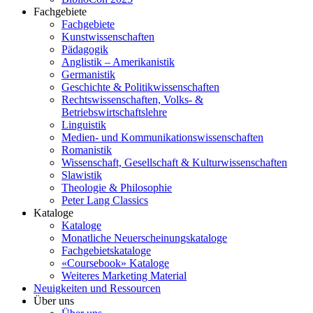
Fachgebiete
Fachgebiete
Kunstwissenschaften
Pädagogik
Anglistik – Amerikanistik
Germanistik
Geschichte & Politikwissenschaften
Rechtswissenschaften, Volks- &
Betriebswirtschaftslehre
Linguistik
Medien- und Kommunikationswissenschaften
Romanistik
Wissenschaft, Gesellschaft & Kulturwissenschaften
Slawistik
Theologie & Philosophie
Peter Lang Classics
Kataloge
Kataloge
Monatliche Neuerscheinungskataloge
Fachgebietskataloge
«Coursebook» Kataloge
Weiteres Marketing Material
Neuigkeiten und Ressourcen
Über uns