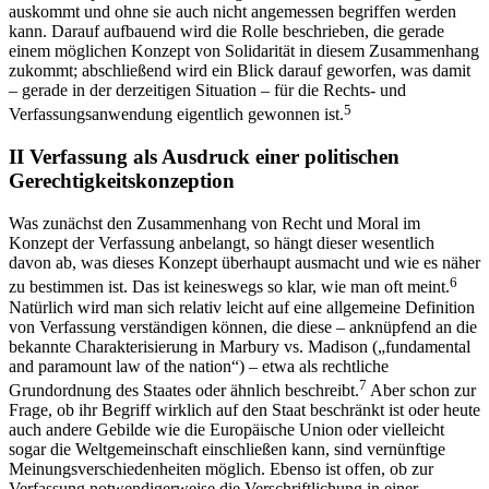
auskommt und ohne sie auch nicht angemessen begriffen werden
kann. Darauf aufbauend wird die Rolle beschrieben, die gerade
einem möglichen Konzept von Solidarität in diesem Zusammenhang
zukommt; abschließend wird ein Blick darauf geworfen, was damit
– gerade in der derzeitigen Situation – für die Rechts- und
5
Verfassungsanwendung eigentlich gewonnen ist.
II
Verfassung als Ausdruck einer politischen
Gerechtigkeitskonzeption
Was zunächst den Zusammenhang von Recht und Moral im
Konzept der Verfassung anbelangt, so hängt dieser wesentlich
davon ab, was dieses Konzept überhaupt ausmacht und wie es näher
6
zu bestimmen ist. Das ist keineswegs so klar, wie man oft meint.
Natürlich wird man sich relativ leicht auf eine allgemeine Definition
von Verfassung verständigen können, die diese – anknüpfend an die
bekannte Charakterisierung in Marbury vs. Madison („fundamental
and paramount law of the nation“) – etwa als rechtliche
7
Grundordnung des Staates oder ähnlich beschreibt.
Aber schon zur
Frage, ob ihr Begriff wirklich auf den Staat beschränkt ist oder heute
auch andere Gebilde wie die Europäische Union oder vielleicht
sogar die Weltgemeinschaft einschließen kann, sind vernünftige
Meinungsverschiedenheiten möglich. Ebenso ist offen, ob zur
Verfassung notwendigerweise die Verschriftlichung in einer