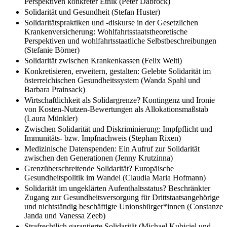
Perspektiven konkreter Ethik (Peter Dabrock)
Solidarität und Gesundheit (Stefan Huster)
Solidaritätspraktiken und -diskurse in der Gesetzlichen
Krankenversicherung: Wohlfahrtsstaatstheoretische
Perspektiven und wohlfahrtsstaatliche Selbstbeschreibungen
(Stefanie Börner)
Solidarität zwischen Krankenkassen (Felix Welti)
Konkretisieren, erweitern, gestalten: Gelebte Solidarität im
österreichischen Gesundheitssystem (Wanda Spahl und
Barbara Prainsack)
Wirtschaftlichkeit als Solidargrenze? Kontingenz und Ironie
von Kosten-Nutzen-Bewertungen als Allokationsmaßstab
(Laura Münkler)
Zwischen Solidarität und Diskriminierung: Impfpflicht und
Immunitäts- bzw. Impfnachweis (Stephan Rixen)
Medizinische Datenspenden: Ein Aufruf zur Solidarität
zwischen den Generationen (Jenny Krutzinna)
Grenzüberschreitende Solidarität? Europäische
Gesundheitspolitik im Wandel (Claudia Maria Hofmann)
Solidarität im ungeklärten Aufenthaltsstatus? Beschränkter
Zugang zur Gesundheitsversorgung für Drittstaatsangehörige
und nichtständig beschäftigte Unionsbürger*innen (Constanze
Janda und Vanessa Zeeb)
Strafrechtlich garantierte Solidarität (Michael Kubiciel und