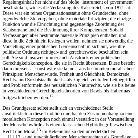
Regelungsinhalt her nicht auf das bloße „instrument of government“
beschränken, wie es die Verfassung des Kaiserreichs von 1871 tat:
Diese war ein reines Organisationsstatut ohne Grundrechte, ohne
irgendwelche Zielvorgaben, ohne materiale Prinzipien; die einzige
Funktion war die Einrichtung und gegenseitige Zuordnung der
Staatsorgane und die Bestimmung ihrer Kompetenzen. Sobald
Verfassungen aber bestimmte materiale Prinzipien enthalten und
diese in die Zeit hinein festlegen wollen, nehmen sie notwendig die
Vorstellung einer politischen Gemeinschaft in sich auf, wie ihre
politische Ordnung richtiger- und gerechterweise beschaffen sein
soll. Sie sind insoweit immer auch Ausdruck einer politischen
Gerechtigkeitskonzeption, die sie in Recht übersetzen. Diese besteht
dann ihrerseits – sonst wäre sie keine – aus bestimmten moralischen
Prinzipien: Menschenwürde, Freiheit und Gleichheit, Demokratie,
Rechts- und Sozialstaatlichkeit – als zugleich zentralen Leitbegriffen
und Problemformeln des neuzeitlichen Naturrechts, wie sie bis heute
in verschiedenen Gerechtigkeitstheorien von Rawls bis Habermas
12
fortgeschrieben werden.
Das Grundgesetz selbst stellt sich an verschiedener Stelle
ausdrücklich in diese Tradition und hat den Zusammenhang zu einer
moralischen Konzeption noch einmal verstärkt: in der Voranstellung
der Menschenwürde als einem klassischen Hybridbegriff zwischen
13
Recht und Moral;
im Bekenntnis zu den unverletzlichen
←11 | 12→
und unveräußerlichen Menschenrechten als Grundlage