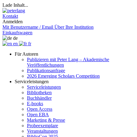
Lade Inhalt...
Kontakt
Anmelden
Mit Benutzername / Email
Über Ihre Institution
Einkaufswagen
de
en
fr
Für Autoren
Publizieren mit Peter Lang – Akademische
Veröffentlichungen
Publikationsanfrage
2026 Emerging Scholars Competition
Serviceleistungen
Serviceleistungen
Bibliotheken
Buchhändler
E-books
Open Access
Open EBA
Marketing & Presse
Probeexemplare
Veranstaltungen
BiblioCon 2025