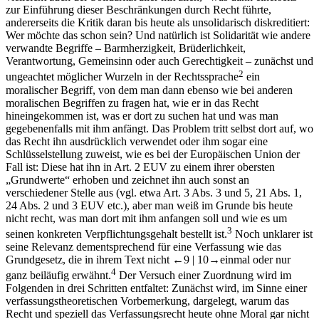
zur Einführung dieser Beschränkungen durch Recht führte,
andererseits die Kritik daran bis heute als unsolidarisch diskreditiert:
Wer möchte das schon sein? Und natürlich ist Solidarität wie andere
verwandte Begriffe – Barmherzigkeit, Brüderlichkeit,
Verantwortung, Gemeinsinn oder auch Gerechtigkeit – zunächst und
2
ungeachtet möglicher Wurzeln in der Rechtssprache
ein
moralischer Begriff, von dem man dann ebenso wie bei anderen
moralischen Begriffen zu fragen hat, wie er in das Recht
hineingekommen ist, was er dort zu suchen hat und was man
gegebenenfalls mit ihm anfängt. Das Problem tritt selbst dort auf, wo
das Recht ihn ausdrücklich verwendet oder ihm sogar eine
Schlüsselstellung zuweist, wie es bei der Europäischen Union der
Fall ist: Diese hat ihn in Art. 2 EUV zu einem ihrer obersten
„Grundwerte“ erhoben und zeichnet ihn auch sonst an
verschiedener Stelle aus (vgl. etwa Art. 3 Abs. 3 und 5, 21 Abs. 1,
24 Abs. 2 und 3 EUV etc.), aber man weiß im Grunde bis heute
nicht recht, was man dort mit ihm anfangen soll und wie es um
3
seinen konkreten Verpflichtungsgehalt bestellt ist.
Noch unklarer ist
seine Relevanz dementsprechend für eine Verfassung wie das
Grundgesetz, die in ihrem Text nicht
←9 | 10→
einmal oder nur
4
ganz beiläufig erwähnt.
Der Versuch einer Zuordnung wird im
Folgenden in drei Schritten entfaltet: Zunächst wird, im Sinne einer
verfassungstheoretischen Vorbemerkung, dargelegt, warum das
Recht und speziell das Verfassungsrecht heute ohne Moral gar nicht