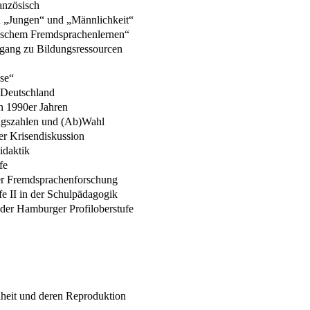
anzösisch
n „Jungen“ und „Männlichkeit“
fischem Fremdsprachenlernen“
ugang zu Bildungsressourcen
ise“
n Deutschland
en 1990er Jahren
ungszahlen und (Ab)Wahl
er Krisendiskussion
idaktik
fe
er Fremdsprachenforschung
e II in der Schulpädagogik
 der Hamburger Profiloberstufe
heit und deren Reproduktion