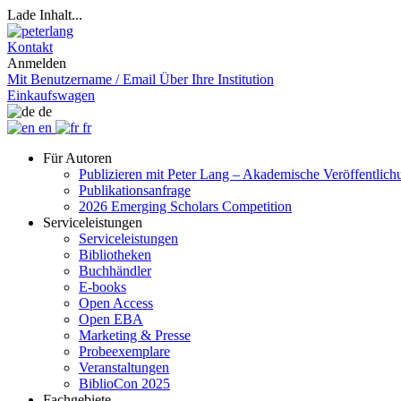
Lade Inhalt...
Kontakt
Anmelden
Mit Benutzername / Email
Über Ihre Institution
Einkaufswagen
de
en
fr
Für Autoren
Publizieren mit Peter Lang – Akademische Veröffentlic
Publikationsanfrage
2026 Emerging Scholars Competition
Serviceleistungen
Serviceleistungen
Bibliotheken
Buchhändler
E-books
Open Access
Open EBA
Marketing & Presse
Probeexemplare
Veranstaltungen
BiblioCon 2025
Fachgebiete