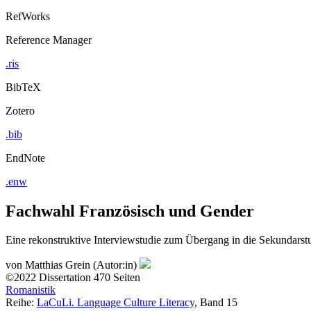
RefWorks
Reference Manager
.ris
BibTeX
Zotero
.bib
EndNote
.enw
Fachwahl Französisch und Gender
Eine rekonstruktive Interviewstudie zum Übergang in die Sekundarstu
von
Matthias Grein (Autor:in)
©2022
Dissertation
470 Seiten
Romanistik
Reihe:
LaCuLi. Language Culture Literacy
, Band 15