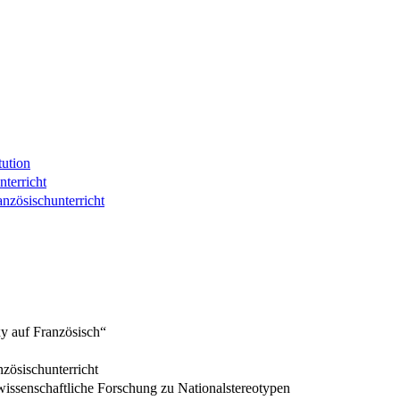
tution
terricht
nzösischunterricht
xy auf Französisch“
zösischunterricht
wissenschaftliche Forschung zu Nationalstereotypen