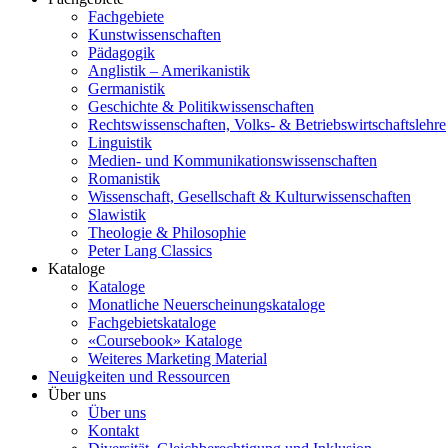
Fachgebiete
Kunstwissenschaften
Pädagogik
Anglistik – Amerikanistik
Germanistik
Geschichte & Politikwissenschaften
Rechtswissenschaften, Volks- & Betriebswirtschaftslehre
Linguistik
Medien- und Kommunikationswissenschaften
Romanistik
Wissenschaft, Gesellschaft & Kulturwissenschaften
Slawistik
Theologie & Philosophie
Peter Lang Classics
Kataloge
Kataloge
Monatliche Neuerscheinungskataloge
Fachgebietskataloge
«Coursebook» Kataloge
Weiteres Marketing Material
Neuigkeiten und Ressourcen
Über uns
Über uns
Kontakt