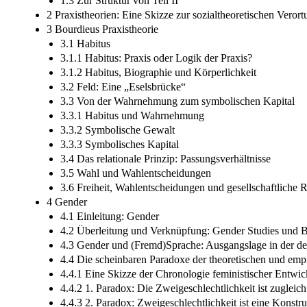
1.3 Zur Struktur von Teil II
2 Praxistheorien: Eine Skizze zur sozialtheoretischen Verort
3 Bourdieus Praxistheorie
3.1 Habitus
3.1.1 Habitus: Praxis oder Logik der Praxis?
3.1.2 Habitus, Biographie und Körperlichkeit
3.2 Feld: Eine „Eselsbrücke“
3.3 Von der Wahrnehmung zum symbolischen Kapital
3.3.1 Habitus und Wahrnehmung
3.3.2 Symbolische Gewalt
3.3.3 Symbolisches Kapital
3.4 Das relationale Prinzip: Passungsverhältnisse
3.5 Wahl und Wahlentscheidungen
3.6 Freiheit, Wahlentscheidungen und gesellschaftliche 
4 Gender
4.1 Einleitung: Gender
4.2 Überleitung und Verknüpfung: Gender Studies und B
4.3 Gender und (Fremd)Sprache: Ausgangslage in der de
4.4 Die scheinbaren Paradoxe der theoretischen und em
4.4.1 Eine Skizze der Chronologie feministischer Entwi
4.4.2 1. Paradox: Die Zweigeschlechtlichkeit ist zugleic
4.4.3 2. Paradox: Zweigeschlechtlichkeit ist eine Konstru