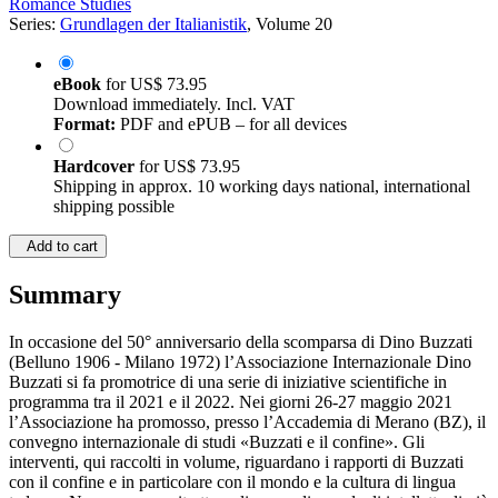
Romance Studies
Series:
Grundlagen der Italianistik
, Volume 20
eBook
for
US$ 73.95
Download immediately. Incl. VAT
Format:
PDF and ePUB – for all devices
Hardcover
for
US$ 73.95
Shipping in approx. 10 working days national, international
shipping possible
Add to cart
Summary
In occasione del 50° anniversario della scomparsa di Dino Buzzati
(Belluno 1906 - Milano 1972) l’Associazione Internazionale Dino
Buzzati si fa promotrice di una serie di iniziative scientifiche in
programma tra il 2021 e il 2022. Nei giorni 26-27 maggio 2021
l’Associazione ha promosso, presso l’Accademia di Merano (BZ), il
convegno internazionale di studi «Buzzati e il confine». Gli
interventi, qui raccolti in volume, riguardano i rapporti di Buzzati
con il confine e in particolare con il mondo e la cultura di lingua