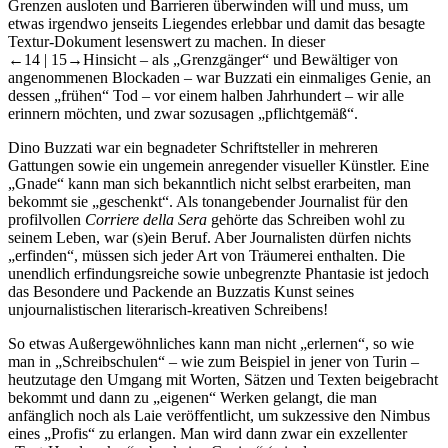
Grenzen ausloten und Barrieren überwinden will und muss, um
etwas irgendwo jenseits Liegendes erlebbar und damit das besagte
Textur-Dokument lesenswert zu machen. In dieser
←14 | 15→
Hinsicht – als „Grenzgänger“ und Bewältiger von
angenommenen Blockaden – war Buzzati ein einmaliges Genie, an
dessen „frühen“ Tod – vor einem halben Jahrhundert – wir alle
erinnern möchten, und zwar sozusagen „pflichtgemäß“.
Dino Buzzati war ein begnadeter Schriftsteller in mehreren
Gattungen sowie ein ungemein anregender visueller Künstler. Eine
„Gnade“ kann man sich bekanntlich nicht selbst erarbeiten, man
bekommt sie „geschenkt“. Als tonangebender Journalist für den
profilvollen
Corriere della Sera
gehörte das Schreiben wohl zu
seinem Leben, war (s)ein Beruf. Aber Journalisten dürfen nichts
„erfinden“, müssen sich jeder Art von Träumerei enthalten. Die
unendlich erfindungsreiche sowie unbegrenzte Phantasie ist jedoch
das Besondere und Packende an Buzzatis Kunst seines
unjournalistischen literarisch-kreativen Schreibens!
So etwas Außergewöhnliches kann man nicht „erlernen“, so wie
man in „Schreibschulen“ – wie zum Beispiel in jener von Turin –
heutzutage den Umgang mit Worten, Sätzen und Texten beigebracht
bekommt und dann zu „eigenen“ Werken gelangt, die man
anfänglich noch als Laie veröffentlicht, um sukzessive den Nimbus
eines „Profis“ zu erlangen. Man wird dann zwar ein exzellenter