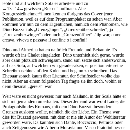
lebte und auf welchem Sofa er arbeitete und zu
←13 | 14→
gewissen „Reisen“ aufbrach. Alle
Kongressteilnehmer*innen kennen übrigens das Cover jener
Publikation, weil es auf dem Programmplakat zu sehen war. Aber
kommen wir nun zu dem Eigentlichen, nämlich dem Phänomen, wie
Dino Buzzati als „Grenzgänger“, „Grenzenüberschreiter“, ja
„Grenzenbezwinger“ oder auch „Grenzenöffner“ tätig war, come
creava, viveva e passava il confine o i confini!
Dino und Almerina hatten natürlich Freunde und Bekannte. Es
wurde oft ins Chalet eingeladen. Dino unterhielt sich gerne, wurde
aber dann plötzlich schweigsam, stand auf, setzte sich anderswohin,
auf das Sofa, auf welchem wir gerade saßen; er positionierte seine
Schreibmaschine auf den Knien und begann zu schreiben. Das
Ehepaar sprach kaum über Literatur, der Schriftsteller wollte das
nicht. Aber an einem folgenden Tag fragte sie ihn doch, wohin er
denn diesmal „gereist“ war.
Weit wäre es nicht gewesen: nur nach Mailand, in der Scala hätte er
sich mit jemandem unterhalten. Dieser Jemand war wohl Laide, die
Protagonistin des Romans, mit dem Dino Buzzati besondere
Grenzen ausloten wollte, nämlich die der Liebe. Ein Thema war
dies für Buzzati gewesen, mit dem er nie ein Autor der Weltliteratur
geworden wäre. Da kannten sich Dante, Boccaccio, Petrarca oder
auch Zeitgenossen wie Alberto Moravia und Vasco Pratolini besser