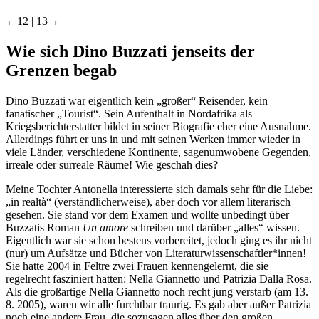
←12 | 13→
Wie sich Dino Buzzati jenseits der
Grenzen begab
Dino Buzzati war eigentlich kein „großer“ Reisender, kein
fanatischer „Tourist“. Sein Aufenthalt in Nordafrika als
Kriegsberichterstatter bildet in seiner Biografie eher eine Ausnahme.
Allerdings führt er uns in und mit seinen Werken immer wieder in
viele Länder, verschiedene Kontinente, sagenumwobene Gegenden,
irreale oder surreale Räume! Wie geschah dies?
Meine Tochter Antonella interessierte sich damals sehr für die Liebe:
„in realtà“ (verständlicherweise), aber doch vor allem literarisch
gesehen. Sie stand vor dem Examen und wollte unbedingt über
Buzzatis Roman
Un amore
schreiben und darüber „alles“ wissen.
Eigentlich war sie schon bestens vorbereitet, jedoch ging es ihr nicht
(nur) um Aufsätze und Bücher von Literaturwissenschaftler*innen!
Sie hatte 2004 in Feltre zwei Frauen kennengelernt, die sie
regelrecht fasziniert hatten: Nella Giannetto und Patrizia Dalla Rosa.
Als die großartige Nella Giannetto noch recht jung verstarb (am 13.
8. 2005), waren wir alle furchtbar traurig. Es gab aber außer Patrizia
noch eine andere Frau, die sozusagen alles über den großen