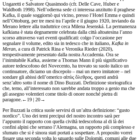
Ungaretti e Salvatore Quasimodo (cfr. Delle Cave, Huber e
Waldboth 1998). Nell’odierna sede ci interessa anzitutto il praghese
Kafka, il quale soggiornò qui vicino, presso l’Hotel Emma e quindi
nell’Ottoburg, per tre mesi tra l’aprile e il giugno 1920, inviando da
Merano lettere alla traduttrice ceca Milena Jesenská. La permanenza
kafkiana è stata degnamente celebrata dalla città altoatesina l’anno
scorso attraverso vari eventi qualificati: colgo l’occasione per
segnalare il volume, edito sia in tedesco che in italiano,
Kafka in
Meran
, a cura di Patrick Rina e Veronika Rieder (2020),
tempestivamente presentato dalla nostra Accademia. Ora se
l’inimitabile Kafka, assieme a Thomas Mann il più significativo
autore tedescofono del Novecento, ha trovato su suolo italico un
continuatore, diciamo un discepolo – mai un mero imitatore – nel
sondare gli abissi dell’omerico αἰπὺς ὄλεθρος, questi andrà
senz’altro sotto il nome di Dino Buzzati. Definizione storiografica
che, temo, all’interessato non sarebbe andata troppo a genio ma che
gli assegno volentieri come titolo di onore nonché pietra di
paragone.
←19 | 20→
Per Buzzati la critica suole servirsi di un’altra definizione: “gusto
nordico”. Uno dei temi precipui del nostro incontro sarà per
l’appunto il rapporto con quella civiltà tedescofona al di là dei
confini alpini che serrano l’Alemagna, un rapporto più complesso e
sfumato che si è sinora stati portati a sospettare. A proposito vorrei
fissare una seconda volta lo sguardo sulle Dolomiti, comuni alle due