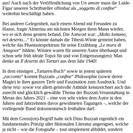
aus! Auch nach der Veröffentlichung von
Un amore
muss die Laide-
Figur unseren Schriftsteller offenbar als „
soggetto di confine
“
weiterhin beschäftigt haben.
Bei anderer Gelegenheit, nach einem Abend mit Freunden zu
Hause, fragte Almerina am nächsten Morgen ihren Mann wieder,
wo er sich denn gestern befand. Die Antwort war: „
Molto lontano,
nel deserto…
“ Er könnte damals die Tibesti-Wüste gemeint haben,
welche das Phantasiespektrum für seine Erzählung „
Le mura di
Anagoor
“ bildete. Wüsten waren für unseren Autor überhaupt und
schon sehr früh ideale Topoi für und von Entgrenzung(en): Man
denke an
Il deserto dei Tartari
aus dem Jahr 1940!
In dem einstigen „Tartaren-Buch“ sowie in jenem späteren
„
racconto
“ kommt Buzzatis „
confine
“-Philosophie (sowie deren
Magie) in ihrer ganzen Tiefe und Faszination zum Ausdruck. Und
diese reiz- sowie vor allem geistvolle Attitüde kennzeichnet auch das
zurecht und glücklich gewählte Thema der Buzzati-Veranstaltung in
Meran des Jahres 2021 – eine von sehr vielen dem Autor in den
Jahren und Jahrzehnten davor gewidmeten Tagungen –, welche der
vorliegende Band dokumentarisch festhalten darf.
Mit dem Grenz(en)-Begriff hatte sich Dino Buzzati eigentlich ein
fundamentales Prinzip aller fiktionalen Literatur angeeignet, welche
ja nicht – wie die Fotografie – tout simplement abbildet, sondern