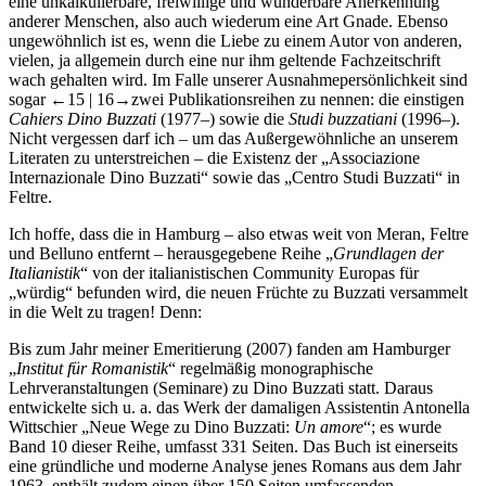
eine unkalkulierbare, freiwillige und wunderbare Anerkennung
anderer Menschen, also auch wiederum eine Art Gnade. Ebenso
ungewöhnlich ist es, wenn die Liebe zu einem Autor von anderen,
vielen, ja allgemein durch eine nur ihm geltende Fachzeitschrift
wach gehalten wird. Im Falle unserer Ausnahmepersönlichkeit sind
sogar
←15 | 16→
zwei Publikationsreihen zu nennen: die einstigen
Cahiers Dino Buzzati
(1977–) sowie die
Studi buzzatiani
(1996–).
Nicht vergessen darf ich – um das Außergewöhnliche an unserem
Literaten zu unterstreichen – die Existenz der „Associazione
Internazionale Dino Buzzati“ sowie das „Centro Studi Buzzati“ in
Feltre.
Ich hoffe, dass die in Hamburg – also etwas weit von Meran, Feltre
und Belluno entfernt – herausgegebene Reihe „
Grundlagen der
Italianistik
“ von der italianistischen Community Europas für
„würdig“ befunden wird, die neuen Früchte zu Buzzati versammelt
in die Welt zu tragen! Denn:
Bis zum Jahr meiner Emeritierung (2007) fanden am Hamburger
„
Institut für Romanistik
“ regelmäßig monographische
Lehrveranstaltungen (Seminare) zu Dino Buzzati statt. Daraus
entwickelte sich u. a. das Werk der damaligen Assistentin Antonella
Wittschier „Neue Wege zu Dino Buzzati:
Un amore
“; es wurde
Band 10 dieser Reihe, umfasst 331 Seiten. Das Buch ist einerseits
eine gründliche und moderne Analyse jenes Romans aus dem Jahr
1963, enthält zudem einen über 150 Seiten umfassenden