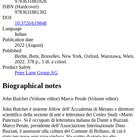
9783631881828
ISBN (Hardcover)
9783631881392
DOI
10.3726/b19848
Language
Italian
Publication date
2022 (August)
Published
Berlin, Bern, Bruxelles, New York, Oxford, Warszawa, Wien,
2022. 378 p., 5 ill. a colori.
Product Safety
Peter Lang Group AG
Biographical notes
John Butcher (Volume editor)
Marco Perale (Volume editor)
John Butcher è insieme fellow dell’Accademia di Merano e direttore
scientifico della sezione di arte e letteratura del Centro Studi «Mario
Pancrazi». Si è occupato di letteratura italiana da Dante a Buzzati.
Marco Perale, presidente dell’Associazione Internazionale Dino
Buzzati, è assessore alla cultura del Comune di Belluno, di cui è
stato per nove anni vice sindaco. Ha scritto di storia tra alto