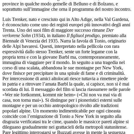
province in qualche modo gemelle di Belluno e di Bolzano, e
soprattutto sull’immagine che orna il programma del nostro incontro.
Luis Trenker, nato e cresciuto qui in Alto Adige, nella Val Gardena,
è riconosciuto come uno dei registi europei più innovativi degli anni
Trenta. Uno dei suoi film di maggiore successo rimane
Der
verlorene Sohn
(1934), in italiano
Il figliuol prodigo
, premiato alla
Biennale di Venezia del 1935. Narra la favola di Tonio, originario
delle Alpi bavaresi. Questi, interpretato nella pellicola con rara
espressività dallo stesso Trenker, sente un forte legame con la
propria terra e con la giovane Barbl ma, contemporaneamente,
immagina di viaggiare per il mondo. In seguito a una tragedia nel
corso di una scalata, abbandona le sue montagne per New York,
dove finisce per precipitare in una spirale di fame e di criminalità.
Per intercessione di amici altolocati riesce tuttavia a rimettere piede
in patria e a ritrovare l’amata Barbl la quale, si capisce, non si è mai
scordata di lui. Il messaggio del film si lascia riassumere nelle parole
«Wer nie fortkommt, kommt nie heim» («Chi non va mai via di
casa, non torna mai»). Si distingue per i pioneristici esterni sulle
montagne e per un occhio antropologico rivolto alle tradizioni
popolari alpine. Un momento indimenticabile per ogni cineasta
coincide con l’emigrazione di Tonio a New York in seguito alla
disgrazia verificatasi tra le cime, quando le massicce pareti alpine si
dileguano gradualmente nei grattacieli della metropoli statunitense.
Pare legittimo interrogarsi se Buzzati avesse in mente la sequenza