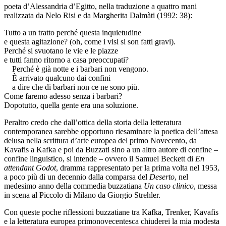
poeta d’Alessandria d’Egitto, nella traduzione a quattro mani
realizzata da Nelo Risi e da Margherita Dalmàti (1992: 38):
Tutto a un tratto perché questa inquietudine
e questa agitazione? (oh, come i visi si son fatti gravi).
Perché si svuotano le vie e le piazze
e tutti fanno ritorno a casa preoccupati?
Perché è già notte e i barbari non vengono.
È arrivato qualcuno dai confini
a dire che di barbari non ce ne sono più.
Come faremo adesso senza i barbari?
Dopotutto, quella gente era una soluzione.
Peraltro credo che dall’ottica della storia della letteratura
contemporanea sarebbe opportuno riesaminare la poetica dell’attesa
delusa nella scrittura d’arte europea del primo Novecento, da
Kavafis a Kafka e poi da Buzzati sino a un altro autore di confine –
confine linguistico, si intende – ovvero il Samuel Beckett di
En
attendant Godot
, dramma rappresentato per la prima volta nel 1953,
a poco più di un decennio dalla comparsa del
Deserto
, nel
medesimo anno della commedia buzzatiana
Un caso clinico
, messa
in scena al Piccolo di Milano da Giorgio Strehler.
Con queste poche riflessioni buzzatiane tra Kafka, Trenker, Kavafis
e la letteratura europea primonovecentesca chiuderei la mia modesta