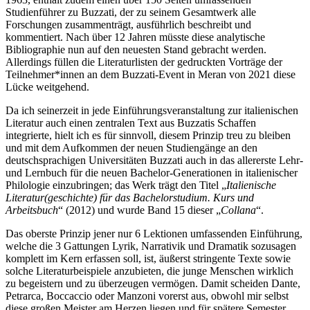
Studienführer zu Buzzati, der zu seinem Gesamtwerk alle
Forschungen zusammenträgt, ausführlich beschreibt und
kommentiert. Nach über 12 Jahren müsste diese analytische
Bibliographie nun auf den neuesten Stand gebracht werden.
Allerdings füllen die Literaturlisten der gedruckten Vorträge der
Teilnehmer*innen an dem Buzzati-Event in Meran von 2021 diese
Lücke weitgehend.
Da ich seinerzeit in jede Einführungsveranstaltung zur italienischen
Literatur auch einen zentralen Text aus Buzzatis Schaffen
integrierte, hielt ich es für sinnvoll, diesem Prinzip treu zu bleiben
und mit dem Aufkommen der neuen Studiengänge an den
deutschsprachigen Universitäten Buzzati auch in das allererste Lehr-
und Lernbuch für die neuen Bachelor-Generationen in italienischer
Philologie einzubringen; das Werk trägt den Titel „
Italienische
Literatur(geschichte) für das Bachelorstudium. Kurs und
Arbeitsbuch
“ (2012) und wurde Band 15 dieser „
Collana
“.
Das oberste Prinzip jener nur 6 Lektionen umfassenden Einführung,
welche die 3 Gattungen Lyrik, Narrativik und Dramatik sozusagen
komplett im Kern erfassen soll, ist, äußerst stringente Texte sowie
solche Literaturbeispiele anzubieten, die junge Menschen wirklich
zu begeistern und zu überzeugen vermögen. Damit scheiden Dante,
Petrarca, Boccaccio oder Manzoni vorerst aus, obwohl mir selbst
diese großen Meister am Herzen liegen und für spätere Semester