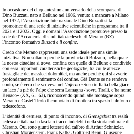
In occasione del cinquantesimo anniversario della scomparsa di
Dino Buzzati, nato a Belluno nel 1906, venuto a mancare a Milano
nel 1972, l’Associazione Internazionale Dino Buzzati si fa
promotrice di una serie di iniziative scientifiche in programma tra il
2021 e il 2022. Oggi e domani l’Associazione promuove presso la
sede dell’Accademia di studi italo-tedeschi di Merano (BZ)
l’incontro formativo
Buzzati e il confine
.
Credo che Merano rappresenti una sede ideale per una simile
iniziativa. Non soltanto perché la provincia di Bolzano, nella quale
la nostra cittadina si trova, confina con quella di Belluno e condivide
con essa importanti caratteristiche geologiche, tra cui le altezze
frastagliate dei massicci dolomitici, ma anche perché qui si avverte
profondamente il sentimento del confine. Già Dante se ne rendeva
conto, se è vero che scriveva nell’
Inferno
«Suso in Italia bella giace
un laco / a piè de l’alpe che serra Lamagna / sovra Tiralli, c’ha nome
Benaco» (XX, 61–63), riconoscendo quindi alle montagne sopra
Merano e Castel Tirolo il connotato di frontiera tra spazio italofono e
tedescofono.
L’identità di cerniera, di punto di incontro, di
Grenzgebiet
tra realtà
tedesca e italiana ha lasciato tracce indelebili nella storia culturale di
Merano. Qui sono giunti letterati del calibro di Arthur Schnitzler,
Christian Morgenstern, Franz Kafka, Gottfried Benn, Giuseppe