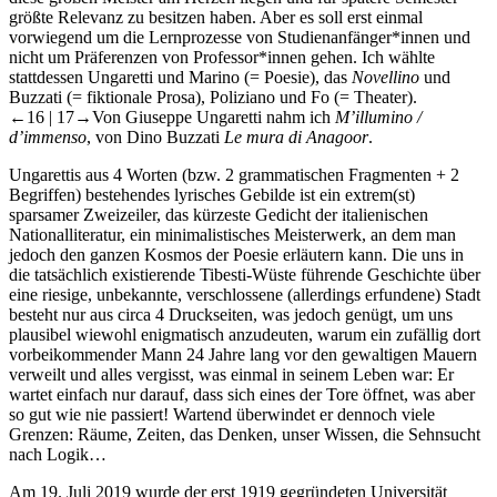
größte Relevanz zu besitzen haben. Aber es soll erst einmal
vorwiegend um die Lernprozesse von Studienanfänger*innen und
nicht um Präferenzen von Professor*innen gehen. Ich wählte
stattdessen Ungaretti und Marino (= Poesie), das
Novellino
und
Buzzati (= fiktionale Prosa), Poliziano und Fo (= Theater).
←16 | 17→
Von Giuseppe Ungaretti nahm ich
M’illumino /
d’immenso
, von Dino Buzzati
Le mura di Anagoor
.
Ungarettis aus 4 Worten (bzw. 2 grammatischen Fragmenten + 2
Begriffen) bestehendes lyrisches Gebilde ist ein extrem(st)
sparsamer Zweizeiler, das kürzeste Gedicht der italienischen
Nationalliteratur, ein minimalistisches Meisterwerk, an dem man
jedoch den ganzen Kosmos der Poesie erläutern kann. Die uns in
die tatsächlich existierende Tibesti-Wüste führende Geschichte über
eine riesige, unbekannte, verschlossene (allerdings erfundene) Stadt
besteht nur aus circa 4 Druckseiten, was jedoch genügt, um uns
plausibel wiewohl enigmatisch anzudeuten, warum ein zufällig dort
vorbeikommender Mann 24 Jahre lang vor den gewaltigen Mauern
verweilt und alles vergisst, was einmal in seinem Leben war: Er
wartet einfach nur darauf, dass sich eines der Tore öffnet, was aber
so gut wie nie passiert! Wartend überwindet er dennoch viele
Grenzen: Räume, Zeiten, das Denken, unser Wissen, die Sehnsucht
nach Logik…
Am 19. Juli 2019 wurde der erst 1919 gegründeten Universität