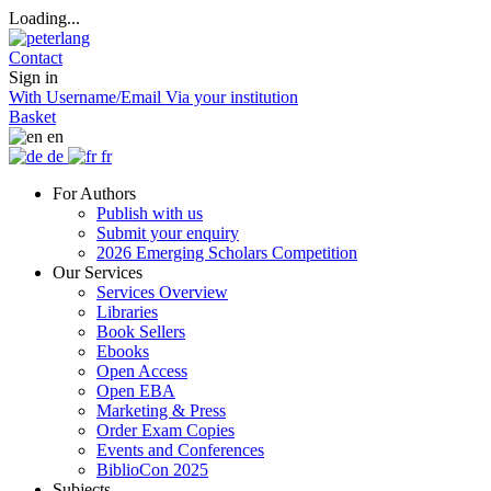
Loading...
Contact
Sign in
With Username/Email
Via your institution
Basket
en
de
fr
For Authors
Publish with us
Submit your enquiry
2026 Emerging Scholars Competition
Our Services
Services Overview
Libraries
Book Sellers
Ebooks
Open Access
Open EBA
Marketing & Press
Order Exam Copies
Events and Conferences
BiblioCon 2025
Subjects