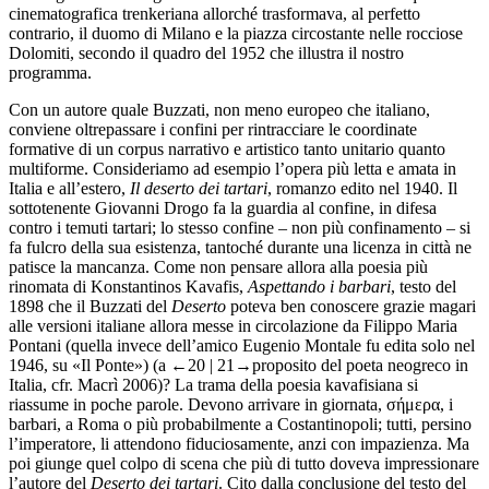
cinematografica trenkeriana allorché trasformava, al perfetto
contrario, il duomo di Milano e la piazza circostante nelle rocciose
Dolomiti, secondo il quadro del 1952 che illustra il nostro
programma.
Con un autore quale Buzzati, non meno europeo che italiano,
conviene oltrepassare i confini per rintracciare le coordinate
formative di un corpus narrativo e artistico tanto unitario quanto
multiforme. Consideriamo ad esempio l’opera più letta e amata in
Italia e all’estero,
Il deserto dei tartari
, romanzo edito nel 1940. Il
sottotenente Giovanni Drogo fa la guardia al confine, in difesa
contro i temuti tartari; lo stesso confine – non più confinamento – si
fa fulcro della sua esistenza, tantoché durante una licenza in città ne
patisce la mancanza. Come non pensare allora alla poesia più
rinomata di Konstantinos Kavafis,
Aspettando i barbari
, testo del
1898 che il Buzzati del
Deserto
poteva ben conoscere grazie magari
alle versioni italiane allora messe in circolazione da Filippo Maria
Pontani (quella invece dell’amico Eugenio Montale fu edita solo nel
1946, su «Il Ponte») (a
←20 | 21→
proposito del poeta neogreco in
Italia, cfr. Macrì 2006)? La trama della poesia kavafisiana si
riassume in poche parole. Devono arrivare in giornata, σήμερα, i
barbari, a Roma o più probabilmente a Costantinopoli; tutti, persino
l’imperatore, li attendono fiduciosamente, anzi con impazienza. Ma
poi giunge quel colpo di scena che più di tutto doveva impressionare
l’autore del
Deserto dei tartari
. Cito dalla conclusione del testo del