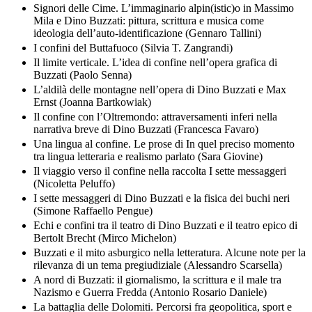
Signori delle Cime. L’immaginario alpin(istic)o in Massimo
Mila e Dino Buzzati: pittura, scrittura e musica come
ideologia dell’auto-identificazione (Gennaro Tallini)
I confini del Buttafuoco (Silvia T. Zangrandi)
Il limite verticale. L’idea di confine nell’opera grafica di
Buzzati (Paolo Senna)
L’aldilà delle montagne nell’opera di Dino Buzzati e Max
Ernst (Joanna Bartkowiak)
Il confine con l’Oltremondo: attraversamenti inferi nella
narrativa breve di Dino Buzzati (Francesca Favaro)
Una lingua al confine. Le prose di In quel preciso momento
tra lingua letteraria e realismo parlato (Sara Giovine)
Il viaggio verso il confine nella raccolta I sette messaggeri
(Nicoletta Peluffo)
I sette messaggeri di Dino Buzzati e la fisica dei buchi neri
(Simone Raffaello Pengue)
Echi e confini tra il teatro di Dino Buzzati e il teatro epico di
Bertolt Brecht (Mirco Michelon)
Buzzati e il mito asburgico nella letteratura. Alcune note per la
rilevanza di un tema pregiudiziale (Alessandro Scarsella)
A nord di Buzzati: il giornalismo, la scrittura e il male tra
Nazismo e Guerra Fredda (Antonio Rosario Daniele)
La battaglia delle Dolomiti. Percorsi fra geopolitica, sport e