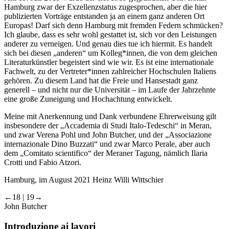
Hamburg zwar der Exzellenzstatus zugesprochen, aber die hier
publizierten Vorträge entstanden ja an einem ganz anderen Ort
Europas! Darf sich denn Hamburg mit fremden Federn schmücken?
Ich glaube, dass es sehr wohl gestattet ist, sich vor den Leistungen
anderer zu verneigen. Und genau dies tue ich hiermit. Es handelt
sich bei diesen „anderen“ um Kolleg*innen, die von dem gleichen
Literaturkünstler begeistert sind wie wir. Es ist eine internationale
Fachwelt, zu der Vertreter*innen zahlreicher Hochschulen Italiens
gehören. Zu diesem Land hat die Freie und Hansestadt ganz
generell – und nicht nur die Universität – im Laufe der Jahrzehnte
eine große Zuneigung und Hochachtung entwickelt.
Meine mit Anerkennung und Dank verbundene Ehrerweisung gilt
insbesondere der „Accademia di Studi Italo-Tedeschi“ in Meran,
und zwar Verena Pohl und John Butcher, und der „Associazione
internazionale Dino Buzzati“ und zwar Marco Perale, aber auch
dem „Comitato scientifico“ der Meraner Tagung, nämlich Ilaria
Crotti und Fabio Atzori.
Hamburg, im August 2021
Heinz Willi Wittschier
←18 | 19→
John Butcher
Introduzione ai lavori