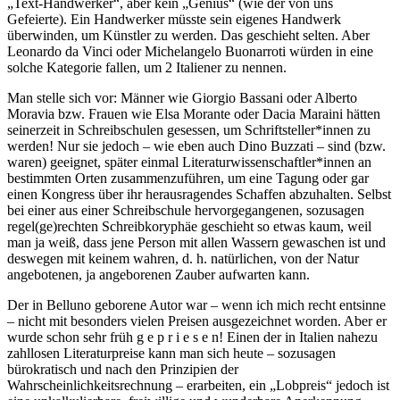
„Text-Handwerker“, aber kein „Genius“ (wie der von uns
Gefeierte). Ein Handwerker müsste sein eigenes Handwerk
überwinden, um Künstler zu werden. Das geschieht selten. Aber
Leonardo da Vinci oder Michelangelo Buonarroti würden in eine
solche Kategorie fallen, um 2 Italiener zu nennen.
Man stelle sich vor: Männer wie Giorgio Bassani oder Alberto
Moravia bzw. Frauen wie Elsa Morante oder Dacia Maraini hätten
seinerzeit in Schreibschulen gesessen, um Schriftsteller*innen zu
werden! Nur sie jedoch – wie eben auch Dino Buzzati – sind (bzw.
waren) geeignet, später einmal Literaturwissenschaftler*innen an
bestimmten Orten zusammenzuführen, um eine Tagung oder gar
einen Kongress über ihr herausragendes Schaffen abzuhalten. Selbst
bei einer aus einer Schreibschule hervorgegangenen, sozusagen
regel(ge)rechten Schreibkoryphäe geschieht so etwas kaum, weil
man ja weiß, dass jene Person mit allen Wassern gewaschen ist und
deswegen mit keinem wahren, d. h. natürlichen, von der Natur
angebotenen, ja angeborenen Zauber aufwarten kann.
Der in Belluno geborene Autor war – wenn ich mich recht entsinne
– nicht mit besonders vielen Preisen ausgezeichnet worden. Aber er
wurde schon sehr früh g e p r i e s e n! Einen der in Italien nahezu
zahllosen Literaturpreise kann man sich heute – sozusagen
bürokratisch und nach den Prinzipien der
Wahrscheinlichkeitsrechnung – erarbeiten, ein „Lobpreis“ jedoch ist