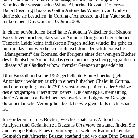
Schriftsteller wusste: seine Witwe Almerina Buzzati. Dottoressa
Dalla Rosa trug Buzzatis Gattin Antonellas Wunsch vor. Und so
durfte sie sie besuchen: in Cortina d’Ampezzo, und ihr Vater sollte
mitkommen. Das war am 19. Juni 2008.
In einem persönlichen Brief hatte Antonella Wittschier der Signora
Buzzati versprochen, dass sie zu Antonio Dorigo und der schönen
Tänzerin Laide keine indiskreten Fragen stellen würde: Ihr gehe es
nur um das handwerklich-schöpferisch-künstlerisch-literarische
„Management“ des Romans, der übrigens eines der wenigen Bücher
des italienischen Autors ist, das (von ihm aus gesehen) geographisch
„diesseits“ ausländischer bzw. fremder Grenzen angesiedelt ist.
Dino Buzzati und seine 1966 geehelichte Frau Almerina (geb.
Antoniazzi) wohnten (auch) in einem hübschen Chalet in Cortina,
und dort empfing uns die (2015 verstorbene) Hüterin aller Schätze
des einzigartigen Literaturzauberers. Die damalige Unterhaltung
durfte Antonella aufzeichnen, sodass das im Folgenden Gesagte
dokumentarische Verbürgtheit besitzt sowie gleichfalls nachlesbar
ist.
Im vorderen Teil des Buches, welches später aus Antonellas
Analysen und Gedanken zu Buzzatis
Un amore
entstand, finden Sie
auch einige Fotos. Eines davon zeigt, in welcher Räumlichkeit das
Gespräch mit Almerina Buzzati stattfand und wo einst Dino Buzzati