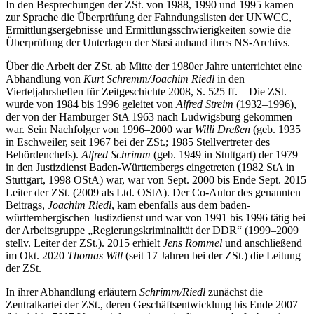
In den Besprechungen der ZSt. von 1988, 1990 und 1995 kamen
zur Sprache die Überprüfung der Fahndungslisten der UNWCC,
Ermittlungsergebnisse und Ermittlungsschwierigkeiten sowie die
Überprüfung der Unterlagen der Stasi anhand ihres NS-Archivs.
Über die Arbeit der ZSt. ab Mitte der 1980er Jahre unterrichtet eine
Abhandlung von
Kurt Schremm/Joachim Riedl
in den
Vierteljahrsheften für Zeitgeschichte 2008, S. 525 ff. – Die ZSt.
wurde von 1984 bis 1996 geleitet von
Alfred Streim
(1932–1996),
der von der Hamburger StA 1963 nach Ludwigsburg gekommen
war. Sein Nachfolger von 1996–2000 war
Willi Dreßen
(geb. 1935
in Eschweiler, seit 1967 bei der ZSt.; 1985 Stellvertreter des
Behördenchefs).
Alfred Schrimm
(geb. 1949 in Stuttgart) der 1979
in den Justizdienst Baden-Württembergs eingetreten (1982 StA in
Stuttgart, 1998 OStA) war, war von Sept. 2000 bis Ende Sept. 2015
Leiter der ZSt. (2009 als Ltd. OStA). Der Co-Autor des genannten
Beitrags,
Joachim Riedl
, kam ebenfalls aus dem baden-
württembergischen Justizdienst und war von 1991 bis 1996 tätig bei
der Arbeitsgruppe „Regierungskriminalität der DDR“ (1999–2009
stellv. Leiter der ZSt.). 2015 erhielt
Jens Rommel
und anschließend
im Okt. 2020
Thomas Will
(seit 17 Jahren bei der ZSt.) die Leitung
der ZSt.
In ihrer Abhandlung erläutern
Schrimm/Riedl
zunächst die