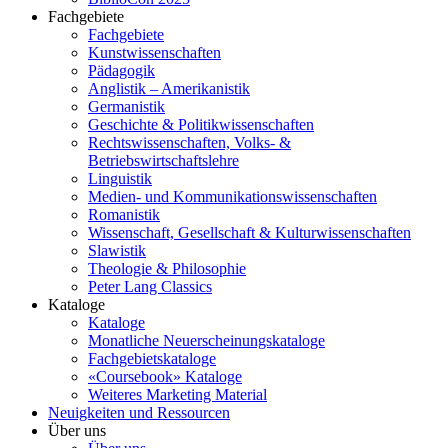
Fachgebiete
Fachgebiete
Kunstwissenschaften
Pädagogik
Anglistik – Amerikanistik
Germanistik
Geschichte & Politikwissenschaften
Rechtswissenschaften, Volks- &
Betriebswirtschaftslehre
Linguistik
Medien- und Kommunikationswissenschaften
Romanistik
Wissenschaft, Gesellschaft & Kulturwissenschaften
Slawistik
Theologie & Philosophie
Peter Lang Classics
Kataloge
Kataloge
Monatliche Neuerscheinungskataloge
Fachgebietskataloge
«Coursebook» Kataloge
Weiteres Marketing Material
Neuigkeiten und Ressourcen
Über uns