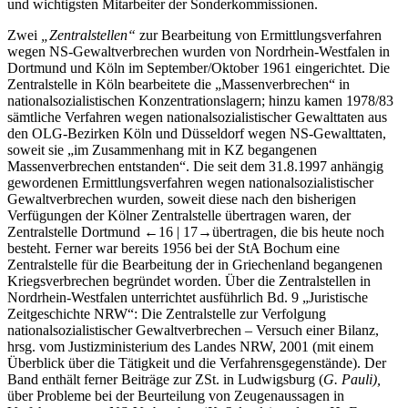
nachgegangen werden. Dies gilt auch für die Biografien der Leiter
und wichtigsten Mitarbeiter der Sonderkommissionen.
Zwei
„Zentralstellen“
zur Bearbeitung von Ermittlungsverfahren
wegen NS-Gewaltverbrechen wurden von Nordrhein-Westfalen in
Dortmund und Köln im September/Oktober 1961 eingerichtet. Die
Zentralstelle in Köln bearbeitete die „Massenverbrechen“ in
nationalsozialistischen Konzentrationslagern; hinzu kamen 1978/83
sämtliche Verfahren wegen nationalsozialistischer Gewalttaten aus
den OLG-Bezirken Köln und Düsseldorf wegen NS-Gewalttaten,
soweit sie „im Zusammenhang mit in KZ begangenen
Massenverbrechen entstanden“. Die seit dem 31.8.1997 anhängig
gewordenen Ermittlungsverfahren wegen nationalsozialistischer
Gewaltverbrechen wurden, soweit diese nach den bisherigen
Verfügungen der Kölner Zentralstelle übertragen waren, der
Zentralstelle Dortmund
←16 | 17→
übertragen, die bis heute noch
besteht. Ferner war bereits 1956 bei der StA Bochum eine
Zentralstelle für die Bearbeitung der in Griechenland begangenen
Kriegsverbrechen begründet worden. Über die Zentralstellen in
Nordrhein-Westfalen unterrichtet ausführlich Bd. 9 „Juristische
Zeitgeschichte NRW“: Die Zentralstelle zur Verfolgung
nationalsozialistischer Gewaltverbrechen – Versuch einer Bilanz,
hrsg. vom Justizministerium des Landes NRW, 2001 (mit einem
Überblick über die Tätigkeit und die Verfahrensgegenstände). Der
Band enthält ferner Beiträge zur ZSt. in Ludwigsburg (
G. Pauli),