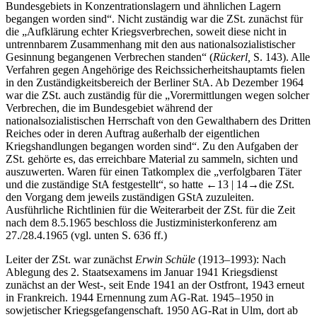
Tätigkeit der so genannten Einsatzkommandos, b) außerhalb des
Bundesgebiets in Konzentrationslagern und ähnlichen Lagern
begangen worden sind“. Nicht zuständig war die ZSt. zunächst für
die „Aufklärung echter Kriegsverbrechen, soweit diese nicht in
untrennbarem Zusammenhang mit den aus nationalsozialistischer
Gesinnung begangenen Verbrechen standen“ (
Rückerl,
S. 143). Alle
Verfahren gegen Angehörige des Reichssicherheitshauptamts fielen
in den Zuständigkeitsbereich der Berliner StA. Ab Dezember 1964
war die ZSt. auch zuständig für die „Vorermittlungen wegen solcher
Verbrechen, die im Bundesgebiet während der
nationalsozialistischen Herrschaft von den Gewalthabern des Dritten
Reiches oder in deren Auftrag außerhalb der eigentlichen
Kriegshandlungen begangen worden sind“. Zu den Aufgaben der
ZSt. gehörte es, das erreichbare Material zu sammeln, sichten und
auszuwerten. Waren für einen Tatkomplex die „verfolgbaren Täter
und die zuständige StA festgestellt“, so hatte
←13 | 14→
die ZSt.
den Vorgang dem jeweils zuständigen GStA zuzuleiten.
Ausführliche Richtlinien für die Weiterarbeit der ZSt. für die Zeit
nach dem 8.5.1965 beschloss die Justizministerkonferenz am
27./28.4.1965 (vgl. unten S. 636 ff.)
Leiter der ZSt. war zunächst
Erwin Schüle
(1913–1993): Nach
Ablegung des 2. Staatsexamens im Januar 1941 Kriegsdienst
zunächst an der West-, seit Ende 1941 an der Ostfront, 1943 erneut
in Frankreich. 1944 Ernennung zum AG-Rat. 1945–1950 in