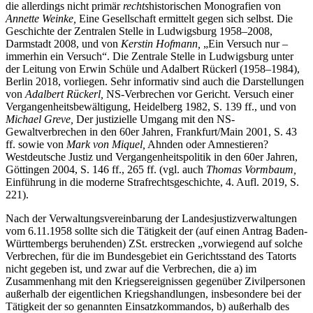
konnte verzichtet werden, da hierzu außer mehreren Abhandlungen,
die allerdings nicht primär
rechts
historischen Monografien von
Annette Weinke,
Eine Gesellschaft ermittelt gegen sich selbst. Die
Geschichte der Zentralen Stelle in Ludwigsburg 1958–2008,
Darmstadt 2008, und von
Kerstin Hofmann,
„Ein Versuch nur –
immerhin ein Versuch“. Die Zentrale Stelle in Ludwigsburg unter
der Leitung von Erwin Schüle und Adalbert Rückerl (1958–1984),
Berlin 2018, vorliegen. Sehr informativ sind auch die Darstellungen
von
Adalbert Rückerl,
NS-Verbrechen vor Gericht. Versuch einer
Vergangenheitsbewältigung, Heidelberg 1982, S. 139 ff., und von
Michael Greve,
Der justizielle Umgang mit den NS-
Gewaltverbrechen in den 60er Jahren, Frankfurt/Main 2001, S. 43
ff. sowie von
Mark von Miquel,
Ahnden oder Amnestieren?
Westdeutsche Justiz und Vergangenheitspolitik in den 60er Jahren,
Göttingen 2004, S. 146 ff., 265 ff. (vgl. auch
Thomas Vormbaum,
Einführung in die moderne Strafrechtsgeschichte, 4. Aufl. 2019, S.
221).
Nach der Verwaltungsvereinbarung der Landesjustizverwaltungen
vom 6.11.1958 sollte sich die Tätigkeit der (auf einen Antrag Baden-
Württembergs beruhenden) ZSt. erstrecken „vorwiegend auf solche
Verbrechen, für die im Bundesgebiet ein Gerichtsstand des Tatorts
nicht gegeben ist, und zwar auf die Verbrechen, die a) im
Zusammenhang mit den Kriegsereignissen gegenüber Zivilpersonen
außerhalb der eigentlichen Kriegshandlungen, insbesondere bei der