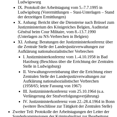
VIII. Tagesordnung der Arbeitstagung vom 3./4.9.1992 in
Ludwigswurg
IX. Protokoll der Arbeitstagung vom 5.-7.7.1995 in
Ludwigsburg (Vorermittlungen – Stasi-Unterlagen – Stand
der derzeitigen Ermittlungen)
X. Anhang: Bericht über die Dienstreise nach Brüssel zum
Justizministerium des Königreiches Belgien, Auditoriat
Général beim Cour Militaire, vom 8.-13.7.1990
(Unterlagen zu NS-Verbrechen in Belgien)
XI. Anhang: Beratungen der Justizministerkonferenz über
die Zentrale Stelle der Landesjustizverwaltungen zur
Aufklärung nationalsozialistischer Verbrechen
I. Justizministerkonferenz vom 1.-4.10.1958 in Bad
Harzburg (Beschluss über die Errichtung der Zentralen
Stelle in Ludwigsburg)
II. Verwaltungsvereinbarung über die Errichtung einer
Zentralen Stelle der Landesjustizverwaltungen zur
Aufklärung nationalsozialistischer Verbrechen
(1958/65; letzte Fassung von 1967)
III. Justizministerkonferenz vom 25.10.1964 (u.a.
Verlängerung der Strafverfolgungsverjährung)
IV. Justizministerkonferenz vom 22.-28.4.1964 in Bonn
(weitere Beschlüsse zur Tätigkeit der Zentralen Stelle)
Zweiter Teil: Protokolle der Arbeitstagungen der Leiter der