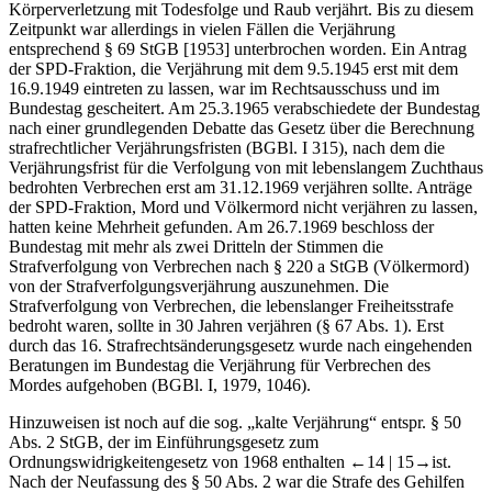
der Verjährung der NS-Gewalttaten. Am 8.5.1960 waren Totschlag,
Körperverletzung mit Todesfolge und Raub verjährt. Bis zu diesem
Zeitpunkt war allerdings in vielen Fällen die Verjährung
entsprechend § 69 StGB [1953] unterbrochen worden. Ein Antrag
der SPD-Fraktion, die Verjährung mit dem 9.5.1945 erst mit dem
16.9.1949 eintreten zu lassen, war im Rechtsausschuss und im
Bundestag gescheitert. Am 25.3.1965 verabschiedete der Bundestag
nach einer grundlegenden Debatte das Gesetz über die Berechnung
strafrechtlicher Verjährungsfristen (BGBl. I 315), nach dem die
Verjährungsfrist für die Verfolgung von mit lebenslangem Zuchthaus
bedrohten Verbrechen erst am 31.12.1969 verjähren sollte. Anträge
der SPD-Fraktion, Mord und Völkermord nicht verjähren zu lassen,
hatten keine Mehrheit gefunden. Am 26.7.1969 beschloss der
Bundestag mit mehr als zwei Dritteln der Stimmen die
Strafverfolgung von Verbrechen nach § 220 a StGB (Völkermord)
von der Strafverfolgungsverjährung auszunehmen. Die
Strafverfolgung von Verbrechen, die lebenslanger Freiheitsstrafe
bedroht waren, sollte in 30 Jahren verjähren (§ 67 Abs. 1). Erst
durch das 16. Strafrechtsänderungsgesetz wurde nach eingehenden
Beratungen im Bundestag die Verjährung für Verbrechen des
Mordes aufgehoben (BGBl. I, 1979, 1046).
Hinzuweisen ist noch auf die sog. „kalte Verjährung“ entspr. § 50
Abs. 2 StGB, der im Einführungsgesetz zum
Ordnungswidrigkeitengesetz von 1968 enthalten
←14 | 15→
ist.