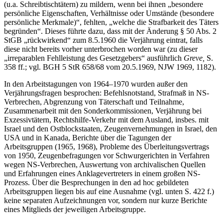
Nach der Neufassung des § 50 Abs. 2 war die Strafe des Gehilfen
(u.a. Schreibtischtätern) zu mildern, wenn bei ihnen „besondere
persönliche Eigenschaften, Verhältnisse oder Umstände (besondere
persönliche Merkmale)“, fehlten, „welche die Strafbarkeit des Täters
begründen“. Dieses führte dazu, dass mit der Änderung § 50 Abs. 2
StGB „rückwirkend“ zum 8.5.1960 die Verjährung eintrat, falls
diese nicht bereits vorher unterbrochen worden war (zu dieser
„irreparablen Fehlleistung des Gesetzgebers“ ausführlich
Greve,
S.
358 ff.; vgl. BGH 5 StR 658/68 vom 20.5.1969, NJW 1969, 1182).
In den Arbeitstagungen von 1964–1970 wurden außer den
Verjährungsfragen besprochen: Befehlsnotstand, Strafmaß in NS-
Verbrechen, Abgrenzung von Täterschaft und Teilnahme,
Zusammenarbeit mit den Sonderkommissionen, Verjährung bei
Exzessivtätern, Rechtshilfe-Verkehr mit dem Ausland, insbes. mit
Israel und den Ostblockstaaten, Zeugenvernehmungen in Israel, den
USA und in Kanada, Berichte über die Tagungen der
Arbeitsgruppen (1965, 1968), Probleme des Überleitungsvertrags
von 1950, Zeugenbefragungen vor Schwurgerichten in Verfahren
wegen NS-Verbrechen, Auswertung von archivalischen Quellen
und Erfahrungen eines Anklagevertreters in einem großen NS-
Prozess. Über die Besprechungen in den ad hoc gebildeten
Arbeitsgruppen liegen bis auf eine Ausnahme (vgl. unten S. 422 f.)
keine separaten Aufzeichnungen vor, sondern nur kurze Berichte
eines Mitglieds der jeweiligen Arbeitsgruppe.