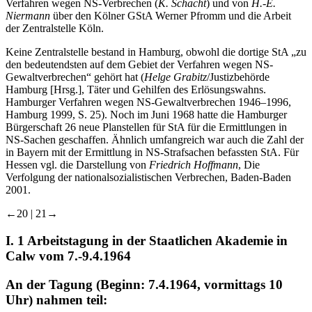
über Probleme bei der Beurteilung von Zeugenaussagen in
Verfahren wegen NS-Verbrechen (
K. Schacht
) und von
H.-E.
Niermann
über den Kölner GStA Werner Pfromm und die Arbeit
der Zentralstelle Köln.
Keine Zentralstelle bestand in Hamburg, obwohl die dortige StA „zu
den bedeutendsten auf dem Gebiet der Verfahren wegen NS-
Gewaltverbrechen“ gehört hat (
Helge Grabitz
/Justizbehörde
Hamburg [Hrsg.], Täter und Gehilfen des Erlösungswahns.
Hamburger Verfahren wegen NS-Gewaltverbrechen 1946–1996,
Hamburg 1999, S. 25). Noch im Juni 1968 hatte die Hamburger
Bürgerschaft 26 neue Planstellen für StA für die Ermittlungen in
NS-Sachen geschaffen. Ähnlich umfangreich war auch die Zahl der
in Bayern mit der Ermittlung in NS-Strafsachen befassten StA. Für
Hessen vgl. die Darstellung von
Friedrich Hoffmann
, Die
Verfolgung der nationalsozialistischen Verbrechen, Baden-Baden
2001.
←20 | 21→
I. 1
Arbeitstagung in der Staatlichen Akademie in
Calw vom 7.-9.4.1964
An der Tagung (Beginn: 7.4.1964, vormittags 10