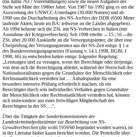
Zentralkartei der ZSt., deren Geschäftsentwicklung bis Ende 2007
(bis dahin 7617 Vorermittlungen) sowie die neuen Aufgaben der
Stelle seit Mitte der 1980er Jahre. Von 1987 bis 1992 ging es um die
Auswertung der UNWCC-Unterlagen (30.000 Namen) und ab
1990 um die Durcharbeitung des NS-Archivs der DDR (6500 Meter
laufende Akten; heute im BA; teilweise an die Länder abgegeben).
Ab 1994 befasste sich die ZSt. mit NS-Verbrechen in Italien (mit
Ausnahme der Kriegsverbrechen). Seit 1998 erteilte
←15 | 16→
die
ZSt. über 20.000 Auskünfte an die Versorgungsämter, die über eine
Überprüfung der Versorgungsrenten aus der NS-Zeit entspr. § 1 a
des Bundesversorgungsgesetzes (Fassung v. 14.1.1998, BGBl. I
1998, 66) zu entscheiden hatten entspr. folgender Regelung:
„Leistungen sind zu versagen, wenn der Berechtigte oder derjenige,
von dem sich die Berechtigung ableitet, während der Herrschaft des
Nationalsozialismus gegen die Grundsätze der Menschlichkeit oder
Rechtsstaatlichkeit verstoßen hat … Anhaltspunkte für eine
besonders intensive Prüfung erforderlich machen, ob ein
Berechtigter durch sein individuelles Verhalten gegen Grundsätze
der Menschlichkeit oder Rechtsstaatlichkeit verstoßen hat, können
sich insbesondere aus einer freiwilligen Mitgliedschaft des
Berechtigten in der SS …“.
Über die Tätigkeit der
Sonderkommissionen der
Landeskriminalpolizeiämter zur Bearbeitung von NS-
Gewaltverbrechen
(die wohl 1959/60 begründet worden waren), ist