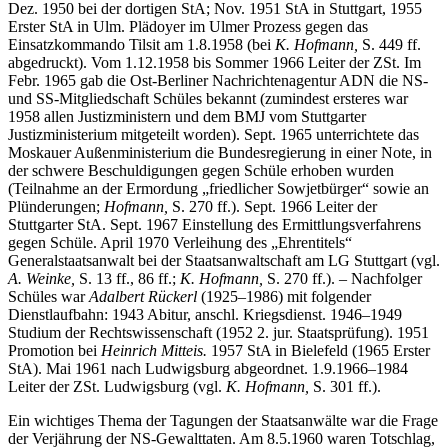
sowjetischer Kriegsgefangenschaft. 1950 AG-Rat in Ulm, dort ab
Dez. 1950 bei der dortigen StA; Nov. 1951 StA in Stuttgart, 1955
Erster StA in Ulm. Plädoyer im Ulmer Prozess gegen das
Einsatzkommando Tilsit am 1.8.1958 (bei
K. Hofmann,
S. 449 ff.
abgedruckt). Vom 1.12.1958 bis Sommer 1966 Leiter der ZSt. Im
Febr. 1965 gab die Ost-Berliner Nachrichtenagentur ADN die NS-
und SS-Mitgliedschaft Schüles bekannt (zumindest ersteres war
1958 allen Justizministern und dem BMJ vom Stuttgarter
Justizministerium mitgeteilt worden). Sept. 1965 unterrichtete das
Moskauer Außenministerium die Bundesregierung in einer Note, in
der schwere Beschuldigungen gegen Schüle erhoben wurden
(Teilnahme an der Ermordung „friedlicher Sowjetbürger“ sowie an
Plünderungen;
Hofmann,
S. 270 ff.). Sept. 1966 Leiter der
Stuttgarter StA. Sept. 1967 Einstellung des Ermittlungsverfahrens
gegen Schüle. April 1970 Verleihung des „Ehrentitels“
Generalstaatsanwalt bei der Staatsanwaltschaft am LG Stuttgart (vgl.
A. Weinke,
S. 13 ff., 86 ff.;
K. Hofmann,
S. 270 ff.). – Nachfolger
Schüles war
Adalbert Rückerl
(1925–1986) mit folgender
Dienstlaufbahn: 1943 Abitur, anschl. Kriegsdienst. 1946–1949
Studium der Rechtswissenschaft (1952 2. jur. Staatsprüfung). 1951
Promotion bei
Heinrich Mitteis.
1957 StA in Bielefeld (1965 Erster
StA). Mai 1961 nach Ludwigsburg abgeordnet. 1.9.1966–1984
Leiter der ZSt. Ludwigsburg (vgl.
K. Hofmann,
S. 301 ff.).
Ein wichtiges Thema der Tagungen der Staatsanwälte war die Frage