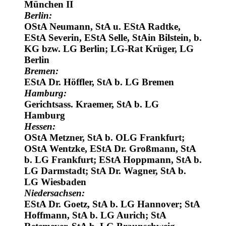
Aschaffenburg; StA Huber, StA b. LG
München II
Berlin:
OStA Neumann, StA u. EStA Radtke,
EStA Severin, EStA Selle, StAin Bilstein, b.
KG bzw. LG Berlin; LG-Rat Krüger, LG
Berlin
Bremen:
EStA Dr. Höffler, StA b. LG Bremen
Hamburg:
Gerichtsass. Kraemer, StA b. LG
Hamburg
Hessen:
OStA Metzner, StA b. OLG Frankfurt;
OStA Wentzke, EStA Dr. Großmann, StA
b. LG Frankfurt; EStA Hoppmann, StA b.
LG Darmstadt; StA Dr. Wagner, StA b.
LG Wiesbaden
Niedersachsen:
EStA Dr. Goetz, StA b. LG Hannover; StA
Hoffmann, StA b. LG Aurich; StA