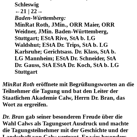
b. LG Lübeck; StA Thiemke, StA b. OLG
Schleswig
←21 | 22→
Baden-Württemberg:
MinRat Roth, JMin., ORR Maier, ORR
Weidner, JMin. Baden-Württemberg,
Stuttgart; EStA Rive, StA b. LG
Waldshut; EStA Dr. Trips, StA b. LG
Karlsruhe; Gerichtsass. Dr. Klass, StA b.
LG Mannheim; EStA Dr. Schneider, StA
Dr. Gauss, StA EStA Dr. Koch, StA b. LG
Stuttgart
MinRat Roth
eröffnete mit Begrüßungsworten an die
Teilnehmer die Tagung und bat den Leiter der
Staatlichen Akademie Calw, Herrn Dr. Bran, das
Wort zu ergreifen.
Dr. Bran
gab seiner besonderen Freude über die
Wahl Calws als Tagungsort Ausdruck und machte
die Tagungsteilnehmer mit der Geschichte und der