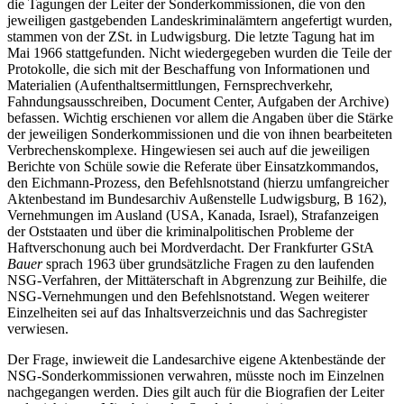
in der Literatur bisher kaum berichtet worden. Die Protokolle über
die Tagungen der Leiter der Sonderkommissionen, die von den
jeweiligen gastgebenden Landeskriminalämtern angefertigt wurden,
stammen von der ZSt. in Ludwigsburg. Die letzte Tagung hat im
Mai 1966 stattgefunden. Nicht wiedergegeben wurden die Teile der
Protokolle, die sich mit der Beschaffung von Informationen und
Materialien (Aufenthaltsermittlungen, Fernsprechverkehr,
Fahndungsausschreiben, Document Center, Aufgaben der Archive)
befassen. Wichtig erschienen vor allem die Angaben über die Stärke
der jeweiligen Sonderkommissionen und die von ihnen bearbeiteten
Verbrechenskomplexe. Hingewiesen sei auch auf die jeweiligen
Berichte von Schüle sowie die Referate über Einsatzkommandos,
den Eichmann-Prozess, den Befehlsnotstand (hierzu umfangreicher
Aktenbestand im Bundesarchiv Außenstelle Ludwigsburg, B 162),
Vernehmungen im Ausland (USA, Kanada, Israel), Strafanzeigen
der Oststaaten und über die kriminalpolitischen Probleme der
Haftverschonung auch bei Mordverdacht. Der Frankfurter GStA
Bauer
sprach 1963 über grundsätzliche Fragen zu den laufenden
NSG-Verfahren, der Mittäterschaft in Abgrenzung zur Beihilfe, die
NSG-Vernehmungen und den Befehlsnotstand. Wegen weiterer
Einzelheiten sei auf das Inhaltsverzeichnis und das Sachregister
verwiesen.
Der Frage, inwieweit die Landesarchive eigene Aktenbestände der
NSG-Sonderkommissionen verwahren, müsste noch im Einzelnen