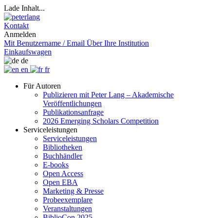
Lade Inhalt...
Kontakt
Anmelden
Mit Benutzername / Email
Über Ihre Institution
Einkaufswagen
de
en
fr
Für Autoren
Publizieren mit Peter Lang – Akademische
Veröffentlichungen
Publikationsanfrage
2026 Emerging Scholars Competition
Serviceleistungen
Serviceleistungen
Bibliotheken
Buchhändler
E-books
Open Access
Open EBA
Marketing & Presse
Probeexemplare
Veranstaltungen
BiblioCon 2025