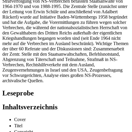
Stelle ausgerichteten Tagungen der in der Bundesrepublik mit der
Strafverfolgung von NS-Verbrechen befassten Staatsanwälte von
1964-1970 und von 1988-1995. Die Zentrale Stelle (zunächst unter
der Leitung von Erwin Schüle und anschließend von Adalbert
Rückerl) wurde auf Initiative Baden-Württembergs 1958 begründet
und hat die Aufgabe, die Vorermittlungen zu führen wegen solcher
Verbrechen, die während der nationalsozialistischen Herrschaft von
den Gewalthabern des Dritten Reichs außerhalb der eigentlichen
Kriegshandlungen begangen worden sind (seit Ende 1964 nicht
mehr auf die Verbrechen im Ausland beschränkt). Wichtige Themen
der über 60 Referate und der Diskussionen sind: Zusammenarbeit
der Zentr. Stelle mit den Staatsanwaltschaften, Befehlsnotstand,
Abgrenzung von Täterschaft und Teilnahme, Strafmaß in NS-
Verbrechen, Rechtshilfeverkehr mit dem Ausland,
Zeugenvernehmungen in Israel und den USA, Zeugenbefragung
vor Schwurgerichten, Analyse eines großen NS-Prozesses,
archivalische Quellen.
Leseprobe
Inhaltsverzeichnis
Cover
Titel