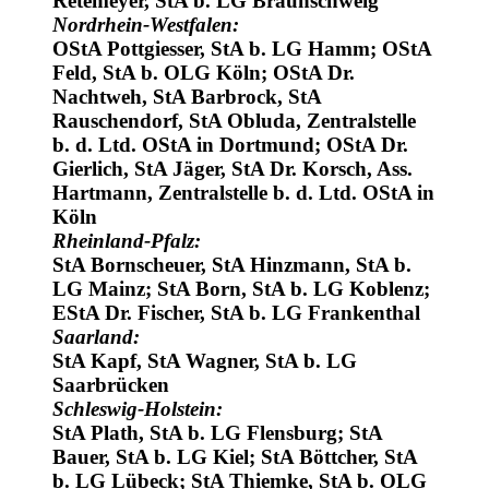
Retemeyer, StA b. LG Braunschweig
Nordrhein-Westfalen:
OStA Pottgiesser, StA b. LG Hamm; OStA
Feld, StA b. OLG Köln; OStA Dr.
Nachtweh, StA Barbrock, StA
Rauschendorf, StA Obluda, Zentralstelle
b. d. Ltd. OStA in Dortmund; OStA Dr.
Gierlich, StA Jäger, StA Dr. Korsch, Ass.
Hartmann, Zentralstelle b. d. Ltd. OStA in
Köln
Rheinland-Pfalz:
StA Bornscheuer, StA Hinzmann, StA b.
LG Mainz; StA Born, StA b. LG Koblenz;
EStA Dr. Fischer, StA b. LG Frankenthal
Saarland:
StA Kapf, StA Wagner, StA b. LG
Saarbrücken
Schleswig-Holstein:
StA Plath, StA b. LG Flensburg; StA
Bauer, StA b. LG Kiel; StA Böttcher, StA