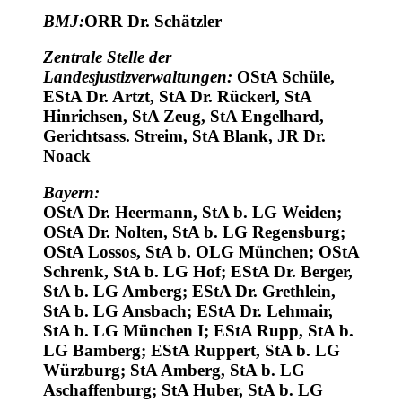
Uhr) nahmen teil:
BMJ:
ORR Dr. Schätzler
Zentrale Stelle der
Landesjustizverwaltungen:
OStA Schüle,
EStA Dr. Artzt, StA Dr. Rückerl, StA
Hinrichsen, StA Zeug, StA Engelhard,
Gerichtsass. Streim, StA Blank, JR Dr.
Noack
Bayern:
OStA Dr. Heermann, StA b. LG Weiden;
OStA Dr. Nolten, StA b. LG Regensburg;
OStA Lossos, StA b. OLG München; OStA
Schrenk, StA b. LG Hof; EStA Dr. Berger,
StA b. LG Amberg; EStA Dr. Grethlein,
StA b. LG Ansbach; EStA Dr. Lehmair,
StA b. LG München I; EStA Rupp, StA b.
LG Bamberg; EStA Ruppert, StA b. LG
Würzburg; StA Amberg, StA b. LG