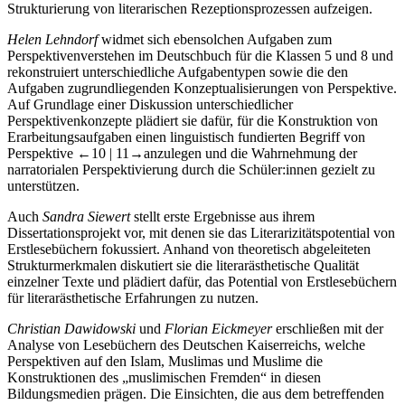
Strukturierung von literarischen Rezeptionsprozessen aufzeigen.
Helen Lehndorf
widmet sich ebensolchen Aufgaben zum
Perspektivenverstehen im Deutschbuch für die Klassen 5 und 8 und
rekonstruiert unterschiedliche Aufgabentypen sowie die den
Aufgaben zugrundliegenden Konzeptualisierungen von Perspektive.
Auf Grundlage einer Diskussion unterschiedlicher
Perspektivenkonzepte plädiert sie dafür, für die Konstruktion von
Erarbeitungsaufgaben einen linguistisch fundierten Begriff von
Perspektive
←10 | 11→
anzulegen und die Wahrnehmung der
narratorialen Perspektivierung durch die Schüler:innen gezielt zu
unterstützen.
Auch
Sandra Siewert
stellt erste Ergebnisse aus ihrem
Dissertationsprojekt vor, mit denen sie das Literarizitätspotential von
Erstlesebüchern fokussiert. Anhand von theoretisch abgeleiteten
Strukturmerkmalen diskutiert sie die literarästhetische Qualität
einzelner Texte und plädiert dafür, das Potential von Erstlesebüchern
für literarästhetische Erfahrungen zu nutzen.
Christian Dawidowski
und
Florian Eickmeyer
erschließen mit der
Analyse von Lesebüchern des Deutschen Kaiserreichs, welche
Perspektiven auf den Islam, Muslimas und Muslime die
Konstruktionen des „muslimischen Fremden“ in diesen
Bildungsmedien prägen. Die Einsichten, die aus dem betreffenden