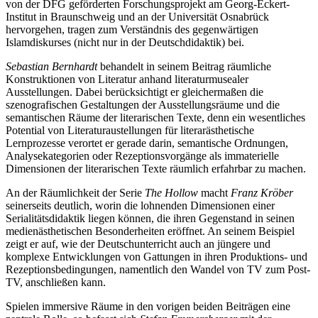
von der DFG geförderten Forschungsprojekt am Georg-Eckert-
Institut in Braunschweig und an der Universität Osnabrück
hervorgehen, tragen zum Verständnis des gegenwärtigen
Islamdiskurses (nicht nur in der Deutschdidaktik) bei.
Sebastian Bernhardt
behandelt in seinem Beitrag räumliche
Konstruktionen von Literatur anhand literaturmusealer
Ausstellungen. Dabei berücksichtigt er gleichermaßen die
szenografischen Gestaltungen der Ausstellungsräume und die
semantischen Räume der literarischen Texte, denn ein wesentliches
Potential von Literaturaustellungen für literarästhetische
Lernprozesse verortet er gerade darin, semantische Ordnungen,
Analysekategorien oder Rezeptionsvorgänge als immaterielle
Dimensionen der literarischen Texte räumlich erfahrbar zu machen.
An der Räumlichkeit der Serie
The Hollow
macht
Franz Kröber
seinerseits deutlich, worin die lohnenden Dimensionen einer
Serialitätsdidaktik liegen können, die ihren Gegenstand in seinen
medienästhetischen Besonderheiten eröffnet. An seinem Beispiel
zeigt er auf, wie der Deutschunterricht auch an jüngere und
komplexe Entwicklungen von Gattungen in ihren Produktions- und
Rezeptionsbedingungen, namentlich den Wandel von TV zum Post-
TV, anschließen kann.
Spielen immersive Räume in den vorigen beiden Beiträgen eine