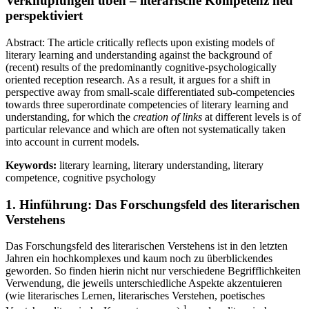
Verknüpfungen üben – literarische Kompetenz neu
perspektiviert
Abstract:
The article critically reflects upon existing models of
literary learning and understanding against the background of
(recent) results of the predominantly cognitive-psychologically
oriented reception research. As a result, it argues for a shift in
perspective away from small-scale differentiated sub-competencies
towards three superordinate competencies of literary learning and
understanding, for which the
creation of links
at different levels is of
particular relevance and which are often not systematically taken
into account in current models.
Keywords:
literary learning
,
literary understanding
,
literary
competence
,
cognitive psychology
1.
Hinführung: Das Forschungsfeld des literarischen
Verstehens
Das Forschungsfeld des literarischen Verstehens ist in den letzten
Jahren ein hochkomplexes und kaum noch zu überblickendes
geworden. So finden hierin nicht nur verschiedene Begrifflichkeiten
Verwendung, die jeweils unterschiedliche Aspekte akzentuieren
(wie literarisches Lernen, literarisches Verstehen, poetisches
1