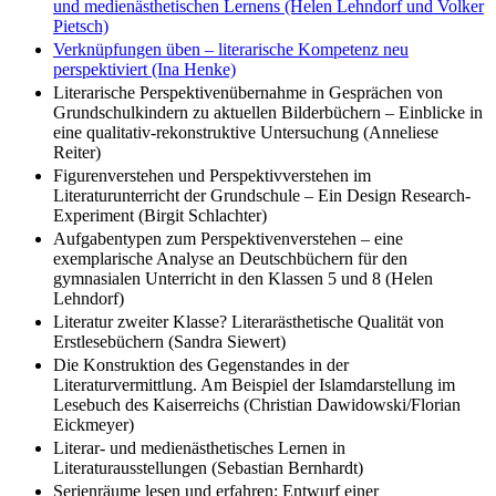
und medienästhetischen Lernens (Helen Lehndorf und Volker
Pietsch)
Verknüpfungen üben – literarische Kompetenz neu
perspektiviert (Ina Henke)
Literarische Perspektivenübernahme in Gesprächen von
Grundschulkindern zu aktuellen Bilderbüchern – Einblicke in
eine qualitativ-rekonstruktive Untersuchung (Anneliese
Reiter)
Figurenverstehen und Perspektivverstehen im
Literaturunterricht der Grundschule – Ein Design Research-
Experiment (Birgit Schlachter)
Aufgabentypen zum Perspektivenverstehen – eine
exemplarische Analyse an Deutschbüchern für den
gymnasialen Unterricht in den Klassen 5 und 8 (Helen
Lehndorf)
Literatur zweiter Klasse? Literarästhetische Qualität von
Erstlesebüchern (Sandra Siewert)
Die Konstruktion des Gegenstandes in der
Literaturvermittlung. Am Beispiel der Islamdarstellung im
Lesebuch des Kaiserreichs (Christian Dawidowski/Florian
Eickmeyer)
Literar- und medienästhetisches Lernen in
Literaturausstellungen (Sebastian Bernhardt)
Serienräume lesen und erfahren: Entwurf einer