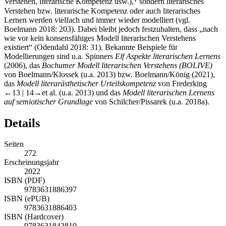
Verstehen, literarische Kompetenz usw.),
sondern literarisches
Verstehen bzw. literarische Kompetenz oder auch literarisches
Lernen werden vielfach und immer wieder modelliert (vgl.
Boelmann 2018
: 203). Dabei bleibt jedoch festzuhalten, dass „nach
wie vor kein konsensfähiges Modell literarischen Verstehens
existiert“ (
Odendahl 2018
: 31). Bekannte Beispiele für
Modellierungen sind u.a. Spinners
Elf Aspekte literarischen Lernens
(2006), das
Bochumer Modell literarischen Verstehens (BOLIVE)
von
Boelmann/Klossek (u.a. 2013
) bzw. Boelmann/König (2021),
das
Modell literarästhetischer Urteilskompetenz
von Frederking
←13 | 14→
et al. (u.a.
2013
) und das
Modell literarischen Lernens
auf semiotischer Grundlage
von Schilcher/Pissarek (u.a.
2018a
).
Details
Seiten
272
Erscheinungsjahr
2022
ISBN (PDF)
9783631886397
ISBN (ePUB)
9783631886403
ISBN (Hardcover)
9783631843819