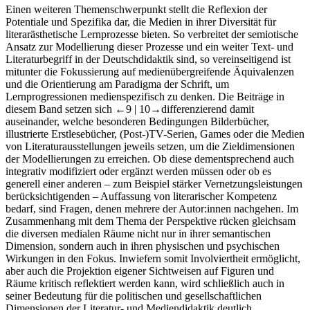
Einen weiteren Themenschwerpunkt stellt die Reflexion der
Potentiale und Spezifika dar, die Medien in ihrer Diversität für
literarästhetische Lernprozesse bieten. So verbreitet der semiotische
Ansatz zur Modellierung dieser Prozesse und ein weiter Text- und
Literaturbegriff in der Deutschdidaktik sind, so vereinseitigend ist
mitunter die Fokussierung auf medienübergreifende Äquivalenzen
und die Orientierung am Paradigma der Schrift, um
Lernprogressionen medienspezifisch zu denken. Die Beiträge in
diesem Band setzen sich
←9 | 10→
differenzierend damit
auseinander, welche besonderen Bedingungen Bilderbücher,
illustrierte Erstlesebücher, (Post-)TV-Serien, Games oder die Medien
von Literaturausstellungen jeweils setzen, um die Zieldimensionen
der Modellierungen zu erreichen. Ob diese dementsprechend auch
integrativ modifiziert oder ergänzt werden müssen oder ob es
generell einer anderen – zum Beispiel stärker Vernetzungsleistungen
berücksichtigenden – Auffassung von literarischer Kompetenz
bedarf, sind Fragen, denen mehrere der Autor:innen nachgehen. Im
Zusammenhang mit dem Thema der Perspektive rücken gleichsam
die diversen medialen Räume nicht nur in ihrer semantischen
Dimension, sondern auch in ihren physischen und psychischen
Wirkungen in den Fokus. Inwiefern somit Involviertheit ermöglicht,
aber auch die Projektion eigener Sichtweisen auf Figuren und
Räume kritisch reflektiert werden kann, wird schließlich auch in
seiner Bedeutung für die politischen und gesellschaftlichen
Dimensionen der Literatur- und Mediendidaktik deutlich.