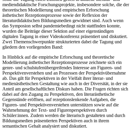
mediendidaktische Forschungsprojekte, insbesondere solche, die der
theoretischen Modellierung und empirischen Erforschung
ästhetischer Rezeptionsprozesse sowie der Reflexion der
literaturdidaktischen Bildungsmedien gewidmet sind. Auch wenn
das Symposion selbst pandemiebedingt nicht stattfinden konnte,
wurden die Beiträge dieser Sektion auf einer eigenständigen
digitalen Tagung in einer Videokonferenz präsentiert und diskutiert.
Zwei Themenschwerpunkte strukturierten dabei die Tagung und
gliedern den vorliegenden Band:
In Hinblick auf die empirische Erforschung und theoretische
Modellierung ästhetischer Rezeptionsprozesse zeichnete sich ein
genre- und schulstufenübergreifendes Interesse am Figuren- und
Perspektivenverstehen und an Prozessen der Perspektivübernahme
ab. Das gilt für Perspektiven in der Vielfalt ihrer literar- und
medienästhetischen Gestaltung wie auch in der Diversität, in der sie
Anteil am gesellschaftlichen Diskurs haben. Die Fragen richten sich
dabei auf den Zugang zu Perspektiven, den literarästhetische
Gegenstände eröffnen, auf rezeptionslenkende Aufgaben, die
Figuren- und Perspektivenverstehen unterstützen sowie auf die
Wahrnehmung der Text- und Figurenperspektiven durch
Schüler:innen. Zudem werden die literarisch gestalteten und durch
Bildungsmedien präsentierten Perspektiven auch in ihrem
semantischen Gehalt analysiert und diskutiert.