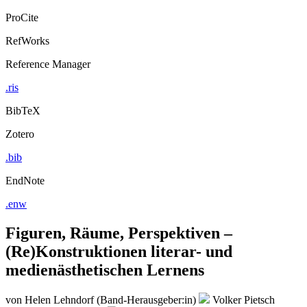
ProCite
RefWorks
Reference Manager
.ris
BibTeX
Zotero
.bib
EndNote
.enw
Figuren, Räume, Perspektiven –
(Re)Konstruktionen literar- und
medienästhetischen Lernens
von
Helen Lehndorf (Band-Herausgeber:in)
Volker Pietsch