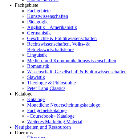
Fachgebiete
Fachgebiete
Kunstwissenschaften
Pädagogik
Anglistik – Amerikanistik
Germanistik
Geschichte & Politikwissenschaften
Rechtswissenschaften, Volks- &
Betriebswirtschaftslehre
Linguistik
Medien- und Kommunikationswissenschaften
Romanistik
Wissenschaft, Gesellschaft & Kulturwissenschaften
Slawistik
Theologie & Philosophie
Peter Lang Classics
Kataloge
Kataloge
Monatliche Neuerscheinungskataloge
Fachgebietskataloge
«Coursebook» Kataloge
Weiteres Marketing Material
Neuigkeiten und Ressourcen
Über uns