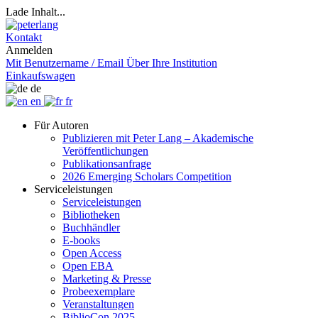
Lade Inhalt...
Kontakt
Anmelden
Mit Benutzername / Email
Über Ihre Institution
Einkaufswagen
de
en
fr
Für Autoren
Publizieren mit Peter Lang – Akademische
Veröffentlichungen
Publikationsanfrage
2026 Emerging Scholars Competition
Serviceleistungen
Serviceleistungen
Bibliotheken
Buchhändler
E-books
Open Access
Open EBA
Marketing & Presse
Probeexemplare
Veranstaltungen
BiblioCon 2025