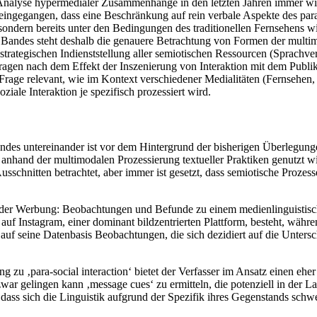
n Analyse hypermedialer Zusammenhänge in den letzten Jahren immer wie
 eingegangen, dass eine Beschränkung auf rein verbale Aspekte des para
 sondern bereits unter den Bedingungen des traditionellen Fernsehens w
Bandes steht deshalb die genauere Betrachtung von Formen der multimo
rategischen Indienststellung aller semiotischen Ressourcen (Sprachv
ragen nach dem Effekt der Inszenierung von Interaktion mit dem Publik
ie Frage relevant, wie im Kontext verschiedener Medialitäten (Fernsehe
ale Interaktion je spezifisch prozessiert wird.
des untereinander ist vor dem Hintergrund der bisherigen Überlegungen
h anhand der multimodalen Prozessierung textueller Praktiken genutzt 
Ausschnitten betrachtet, aber immer ist gesetzt, dass semiotische Proz
in der Werbung: Beobachtungen und Befunde zu einem medienlinguistis
auf Instagram, einer dominant bildzentrierten Plattform, besteht, wäh
auf seine Datenbasis Beobachtungen, die sich dezidiert auf die Unter
ng zu ‚para-social interaction‘ bietet der Verfasser im Ansatz einen e
zwar gelingen kann ‚message cues‘ zu ermitteln, die potenziell in der
, dass sich die Linguistik aufgrund der Spezifik ihres Gegenstands schw