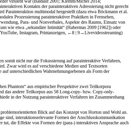
der virulent war (
Baldauf 2001
;
Klemm/Michel 2014
;
interaktiven Kontakts der parainteraktiven Adressierung nicht gerecht
ird Parainteraktion multimodal hergestellt (dazu etwa Böckmann et al.
dalen Prozessierung parainteraktiver Praktiken in Fernsehen,
erwendung, Para- und Nonverbales, Aspekte des Raums, Einsatz von
um wie etwa „sekundäre Intimität“ (
Habermas 2009
[1962]) oder
n, YouTube, Instagram, Printanzeigen,
←8 | 9→
Livevideostreaming)
 somit nicht nur die Fokussierung auf parainteraktive Verfahren,
wird. Zwar wird es auf verschiedene Medien und Textsorten
esse auf unterschiedlichen Wahrnehmungsebenen als Form der
chen Phantom“ aus empirischer Perspektive zwei Teilkorpora
rend das andere Teilkorpus aus 58 Long-copy- bzw. Copy-only-
schiede in der Nutzung parainteraktiver Verfahren im Zusammenhang
her problemorientierten Blick auf das Konzept von Horton und Wohl an.
 Lage sind, interaktionsrelevante Formen der Anschlusskommunikation
er tut, die Effekte von Formen der (para-) interaktiven Ansprache auch