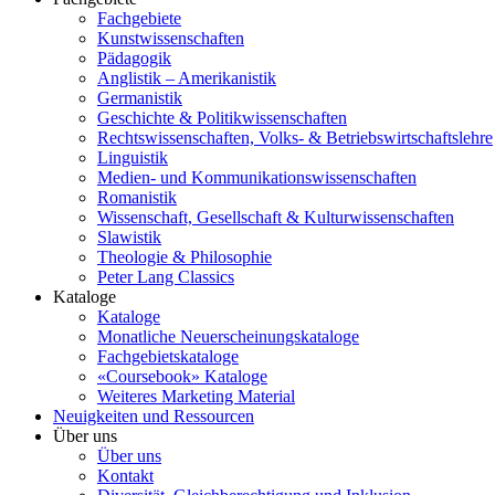
Fachgebiete
Kunstwissenschaften
Pädagogik
Anglistik – Amerikanistik
Germanistik
Geschichte & Politikwissenschaften
Rechtswissenschaften, Volks- & Betriebswirtschaftslehre
Linguistik
Medien- und Kommunikationswissenschaften
Romanistik
Wissenschaft, Gesellschaft & Kulturwissenschaften
Slawistik
Theologie & Philosophie
Peter Lang Classics
Kataloge
Kataloge
Monatliche Neuerscheinungskataloge
Fachgebietskataloge
«Coursebook» Kataloge
Weiteres Marketing Material
Neuigkeiten und Ressourcen
Über uns
Über uns
Kontakt