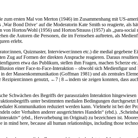
de zum ersten Mal von
Merton (1946)
im Zusammenhang mit US-amerika
s ‚War Bond Drive‘ auf die Moderatorin Kate Smith so reagierte, als h
en von
Horton/Wohl (1956)
und
Horton/Strauss (1957)
als „para-social 
stehen die Autoren die Personen, die im Fernsehen auftreten, als Medien
uren erlebt.
rator:innen, Quizmaster, Interviewer:innen etc.) die medial gegebene 
en Zug auf Formen der direkten Ansprache reagieren. Daraus resultiere
edienfiguren etwa das Publikum, stellen ihm Fragen, machen Scherze et
t die Illusion einer Face-to-Face-Interaktion – obwohl sich Medienfigur
‘ in der Massenkommunikation (
Goffman 1981
) und als zentrales Elem
 Rezipient:innen genutzt,
←7 | 8→
indem sie zeigen konnten, dass auch
che Schwächen des Begriffs der parasozialen Interaktion hingewiesen u
nteraktionsbegriffs unter bestimmten medialen Bedingungen durchgesetzt 
edialer Kommunikation reduziert werden kann. Vielmehr ist bei der P
deln oder Verhalten anderer ausgerichtetes Handeln“ (ebd.). ‚Scheinba
a-interaktiv“ (ebd., Hervorhebung im Original) zu bezeichnen ist.
Moores
 in mind here, because all human relationships, including those technol