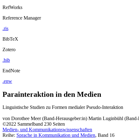
RefWorks
Reference Manager
.ris
BibTeX
Zotero
.bib
EndNote
.enw
Parainteraktion in den Medien
Linguistische Studien zu Formen medialer Pseudo-Interaktion
von
Dorothee Meer (Band-Herausgeber:in)
Martin Luginbühl (Band-
©2022
Sammelband
230 Seiten
Medien- und Kommunikationswissenschaften
Reihe:
Sprache in Kommunikation und Medien
, Band 16