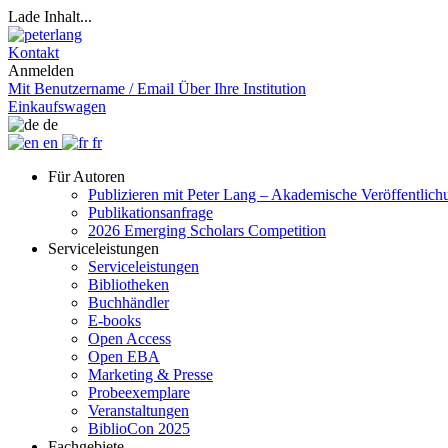
Lade Inhalt...
Kontakt
Anmelden
Mit Benutzername / Email
Über Ihre Institution
Einkaufswagen
de
en
fr
Für Autoren
Publizieren mit Peter Lang – Akademische Veröffentlic
Publikationsanfrage
2026 Emerging Scholars Competition
Serviceleistungen
Serviceleistungen
Bibliotheken
Buchhändler
E-books
Open Access
Open EBA
Marketing & Presse
Probeexemplare
Veranstaltungen
BiblioCon 2025
Fachgebiete