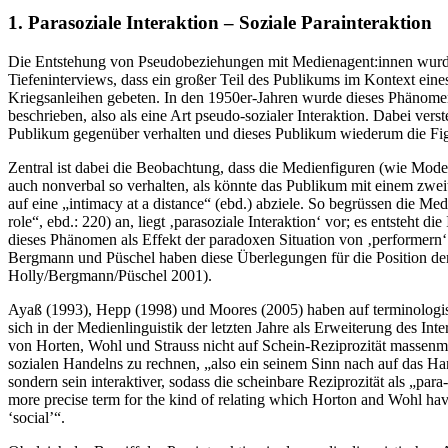
1.
Parasoziale Interaktion – Soziale Parainteraktion
Die Entstehung von Pseudobeziehungen mit Medienagent:innen wur
Tiefeninterviews, dass ein großer Teil des Publikums im Kontext eine
Kriegsanleihen gebeten. In den 1950er-Jahren wurde dieses Phänom
beschrieben, also als eine Art pseudo-sozialer Interaktion. Dabei ver
Publikum gegenüber verhalten und dieses Publikum wiederum die Fig
Zentral ist dabei die Beobachtung, dass die Medienfiguren (wie Mode
auch nonverbal so verhalten, als könnte das Publikum mit einem zweit
auf eine „intimacy at a distance“ (ebd.) abziele. So begrüssen die M
role“, ebd.: 220) an, liegt ‚parasoziale Interaktion‘ vor; es entsteh
dieses Phänomen als Effekt der paradoxen Situation von ‚performern
Bergmann und Püschel haben diese Überlegungen für die Position der
Holly/Bergmann/Püschel 2001
).
Ayaß (1993),
Hepp (1998)
und
Moores (2005
)
haben auf terminologis
sich in der Medienlinguistik der letzten Jahre als Erweiterung des I
von Horten, Wohl und Strauss nicht auf Schein-Reziprozität massenm
sozialen Handelns zu rechnen, „also ein seinem Sinn nach auf das Han
sondern sein interaktiver, sodass die scheinbare Reziprozität als „par
more precise term for the kind of relating which Horton and Wohl have
‘social’“.