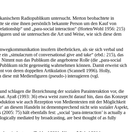
nischem Radiopublikum untersucht. Merton beobachtete in
ätte sie eine ihnen persönlich bekannte Person um den Kauf von
relationship“ und „para-social interaction“ (
Horten/Wohl 1956
: 215)
figuren und sie untersuchen die Art und Weise, wie sich diese dem
Einwegkommunikation insofern überbrücken, als sie sich verbal und
 ein „simulacrum of conversational give and take“ (ebd.: 215), das
c. Nimmt nun das Publikum die angebotene Rolle (die „para-social
 und Publikum nicht gegenseitig wahrnehmen können. Damit erweist sich
ent von deren doppelten Artikulation (
Scannell 1996
). Holly,
 diese mit Medienfiguren (pseudo-) interagieren (vgl.
nd schlagen die Bezeichnung der sozialen Parainteraktion vor, die
hat. Ayaß (1993: 36) etwa weist zurecht darauf hin, dass das Konzept
roduktion wie auch Rezeption von Medientexten mit der Möglichkeit
r‘ an diesem Handeln ist dementsprechend nicht sein sozialer Aspekt,
 (2005
: 75) hält ebenfalls fest: „social ‘para-interaction’ is actually a
ogically mediated by broadcasting, are best thought of as fully