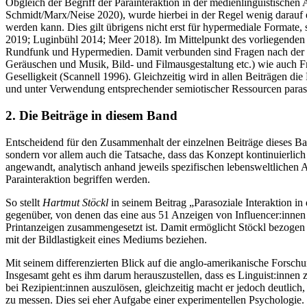
Obgleich der Begriff der Parainteraktion in der medienlinguistische
Schmidt/Marx/Neise 2020
), wurde hierbei in der Regel wenig darauf
werden kann. Dies gilt übrigens nicht erst für hypermediale Formate,
2019; Luginbühl 2014; Meer 2018). Im Mittelpunkt des vorliegenden 
Rundfunk und Hypermedien. Damit verbunden sind Fragen nach der st
Geräuschen und Musik, Bild- und Filmausgestaltung etc.) wie auch F
Geselligkeit (
Scannell 1996
). Gleichzeitig wird in allen Beiträgen d
und unter Verwendung entsprechender semiotischer Ressourcen parasozi
2.
Die Beiträge in diesem Band
Entscheidend für den Zusammenhalt der einzelnen Beiträge dieses Ban
sondern vor allem auch die Tatsache, dass das Konzept kontinuierlic
angewandt, analytisch anhand jeweils spezifischen lebensweltlichen 
Parainteraktion begriffen werden.
So stellt
Hartmut Stöckl
in seinem Beitrag „Parasoziale Interaktion 
gegenüber, von denen das eine aus 51 Anzeigen von Influencer:innen 
Printanzeigen zusammengesetzt ist. Damit ermöglicht Stöckl bezogen 
mit der Bildlastigkeit eines Mediums beziehen.
Mit seinem differenzierten Blick auf die anglo-amerikanische Forschu
Insgesamt geht es ihm darum herauszustellen, dass es Linguist:innen 
bei Rezipient:innen auszulösen, gleichzeitig macht er jedoch deutlich
zu messen. Dies sei eher Aufgabe einer experimentellen Psychologie.